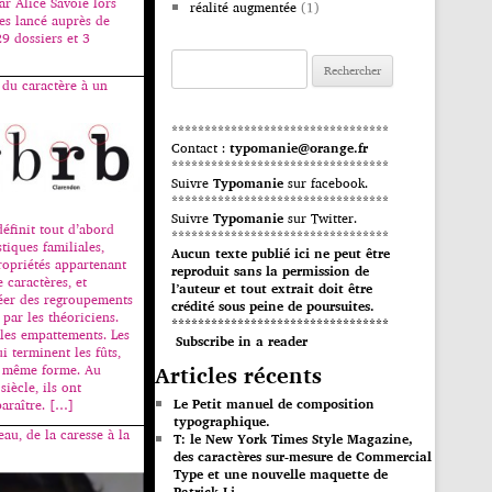
ar Alice Savoie lors
réalité augmentée
(1)
res lancé auprès de
9 dossiers et 3
Rechercher :
 du caractère à un
*********************************
Contact :
typomanie@orange.fr
*********************************
Suivre
Typomanie
sur facebook.
*********************************
Suivre
Typomanie
sur Twitter.
définit tout d’abord
*********************************
stiques familiales,
Aucun texte publié ici ne peut être
propriétés appartenant
reproduit sans la permission de
 caractères, et
l’auteur et tout extrait doit être
réer des regroupements
crédité sous peine de poursuites.
par les théoriciens.
*********************************
 les empattements. Les
Subscribe in a reader
i terminent les fûts,
Articles récents
a même forme. Au
iècle, ils ont
Le Petit manuel de composition
araître. […]
typographique.
au, de la caresse à la
T: le New York Times Style Magazine,
des caractères sur-mesure de Commercial
Type et une nouvelle maquette de
Patrick Li.