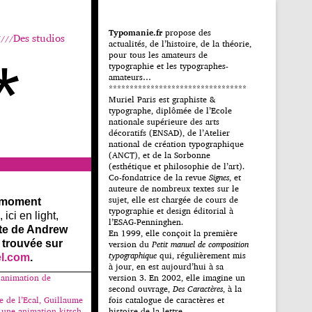
Typomanie.fr
propose des
Des studios
actualités, de l’histoire, de la théorie,
pour tous les amateurs de
*
typographie et les typographes-
amateurs…
*********************************
Muriel Paris est graphiste &
typographe, diplômée de l’Ecole
nationale supérieure des arts
décoratifs (ENSAD), de l’Atelier
national de création typographique
(ANCT), et de la Sorbonne
(esthétique et philosophie de l’art).
Co-fondatrice de la revue
Signes
, et
auteure de nombreux textes sur le
sujet, elle est chargée de cours de
 moment
typographie et design éditorial à
ici en light,
l’ESAG-Penninghen.
nte de Andrew
En 1999, elle conçoit la première
 trouvée sur
version du
Petit manuel de composition
typographique
qui, régulièrement mis
el.com
.
à jour, en est aujourd’hui à sa
 animation de
version 3. En 2002, elle imagine un
second ouvrage,
Des Caractères
, à la
 de l’Ecal, Guillaume
fois catalogue de caractères et
 une animation kitsch
histoire de la lettre.