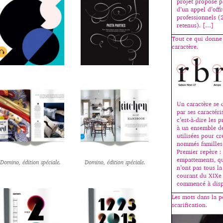
projet proposé p
d’un appel d’off
professionnels (2
retenus). […]
Tout ce qui donne
caractère.
Un caractère se 
par ses caractéri
c’est-à-dire les 
à un ensemble de
utilisées pour c
nommés familles 
Premier repère :
empattements, qu
Domino, édition spéciale.
Domino, édition spéciale.
n’ont pas tous l
courant du XIXe s
commencé à disp
Les mots dans la pe
scarification.