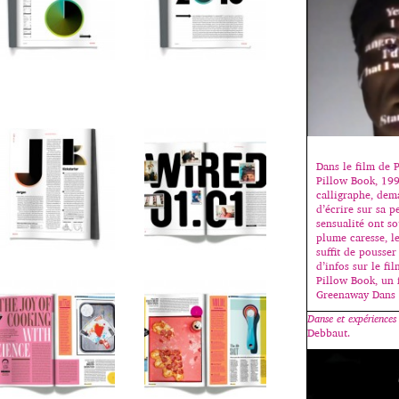
Dans le film de 
Pillow Book, 199
calligraphe, dem
d’écrire sur sa p
sensualité ont so
plume caresse, le
suffit de pousser
d’infos sur le fi
Pillow Book, un 
Greenaway Dans
Danse et expériences
Debbaut.