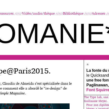
Aller au contenu principal
ssources
Vidéo/audio/thèque
Bibliothèque
Adresses
OMANIE
*
ype@Paris2015.
La fonte du
le Quicksand, 
une free fo
 Claudia de Almeida s’est spécialisée dans le
Paglinawan,
nte comment elle a abordé le “re-design” de
Font Squirr
Simple Magazine
.
The Type Lab, une
Guillaume Meyer.
Pour son diplôme
Meyer a imaginé