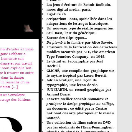
Les jeux d’écriture de Benoît Bodhuin.
mooc digital media. paris.
Ligature.ch
Scriptorium Fonts, spécialisée dans les
adaptations de lettrages historiques.
Un nouveau type de réalité augmentée.
Saul Bass, l’art du générique.
Encore des clips typos…
Du plomb à la lumière
par Alice Savoie.
L’histoire de la fabrication des caractères
fin d’études à l’Esag-
mobiles racontée par ATF, the American
igone Debbaut a
Type Founders Company, en 1948.
e lien entre son
Le détail en typographie par Jost
danse et son travail
Hochuli.
le nous explique son
CLICHÉ, une compilation graphique sur
he à trouver un autre
le mythe tropical par Laura Beretti.
 dans la danse;
Adrian Frutiger, une leçon de
t la ressentir d’une
typographie, une leçon de vie.
et ainsi […]
[UN]EARTH, un recueil graphique par
Arnaud Darré.
z ou L’excellence
Fanette Mellier conçoit
Connaître et
uvrage des éditions
pratiquer le design graphique au collège
,
un document co-édité par le Centre
national des arts plastiques et le réseau
Canopé.
Une collection de films cultes en DVD
par les étudiants de l’Esag-Penninghen.
Claudia de Almeida à Type@Paris2015.