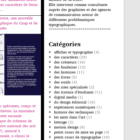
des caractères de Swiss
Elle intervient comme consultante
s…
auprès des graphistes et des agences
de communication autour de
avoie, une nouvelle
différentes problématiques
phique du Cnap et de
typographiques.
nale.
*********************************
Catégories
affiches et typographie
(4)
des caractères
(23)
des créateurs
(16)
des fonderies
(12)
des histoires
(11)
des livres
(5)
des outils
(4)
des sites spécialisés
(2)
des travaux d’étudiants
(11)
digital media
(1)
du design éditorial
(16)
du spécimen, conçu et
expériences numériques
(1)
 Savoie. La naissance
histoire des techniques
(3)
ette seconde
les mots dans l’art
(1)
ue de création de
lettrage
(2)
ntre national des arts
motion design
(6)
), associé à
petits cours de mise en page
(4)
onale, a choisi le
petits cours de typographie
(10)