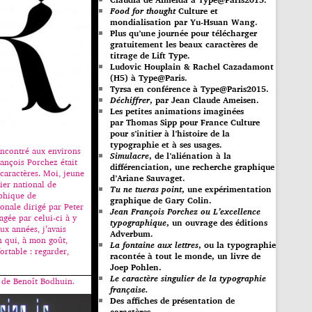
Food for thought
Culture et
mondialisation par Yu-Hsuan Wang.
Plus qu’une journée pour télécharger
gratuitement les beaux caractères de
titrage de Lift Type.
Ludovic Houplain & Rachel Cazadamont
(H5) à Type@Paris.
Tyrsa en conférence à Type@Paris2015.
Déchiffrer
, par Jean Claude Ameisen.
Les petites animations imaginées
par Thomas Sipp pour France Culture
pour s’initier à l’histoire de la
typographie et à ses usages.
rencontré aux environs
Simulacre
, de l’aliénation à la
ançois Porchez était
différenciation, une recherche graphique
 caractères. Moi, jeune
d’Ariane Sauvaget.
lier national de
Tu ne tueras point
, une expérimentation
phique de
graphique de Gary Colin.
onale dirigé par Peter
Jean François Porchez ou L’excellence
agée par celui-ci à y
typographique
, un ouvrage des éditions
ux années, j’avais
Adverbum.
n qui, à mon goût,
La fontaine aux lettres
, ou la typographie
fortable : regarder,
racontée à tout le monde, un livre de
Joep Pohlen.
Le caractère singulier de la typographie
e de Benoît Bodhuin.
française.
Des affiches de présentation de
caractères.