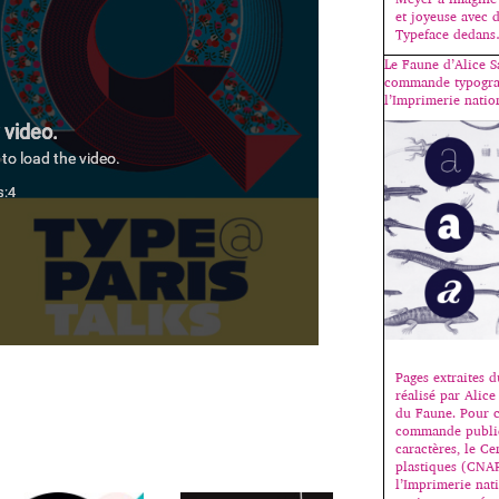
et joyeuse avec 
Typeface dedan
Le Faune d’Alice S
commande typogra
l’Imprimerie natio
Pages extraites 
réalisé par Alice
du Faune. Pour c
commande publiq
caractères, le Ce
plastiques (CNAP
l’Imprimerie nati