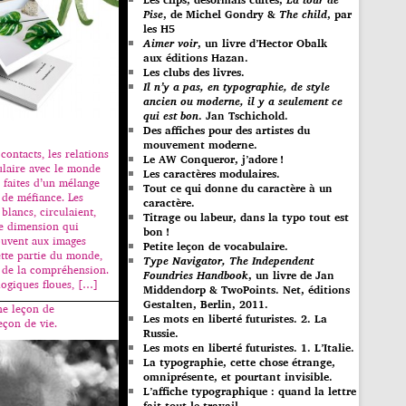
Pise
, de Michel Gondry &
The child
, par
les H5
Aimer voir
, un livre d’Hector Obalk
aux éditions Hazan.
Les clubs des livres.
Il n’y a pas, en typographie, de style
ancien ou moderne, il y a seulement ce
qui est bon
. Jan Tschichold.
Des affiches pour des artistes du
mouvement moderne.
contacts, les relations
Le AW Conqueror, j’adore !
ulaire avec le monde
Les caractères modulaires.
 faites d’un mélange
Tout ce qui donne du caractère à un
 de méfiance. Les
caractère.
blancs, circulaient,
Titrage ou labeur, dans la typo tout est
ne dimension qui
bon !
ouvent aux images
Petite leçon de vocabulaire.
ette partie du monde,
Type Navigator, The Independent
e de la compréhension.
Foundries Handbook
, un livre de Jan
logiques floues, […]
Middendorp & TwoPoints. Net, éditions
Gestalten, Berlin, 2011.
ne leçon de
Les mots en liberté futuristes. 2. La
eçon de vie.
Russie.
Les mots en liberté futuristes. 1. L’Italie.
La typographie, cette chose étrange,
omniprésente, et pourtant invisible.
L’affiche typographique : quand la lettre
fait tout le travail…