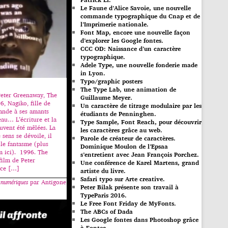
Le Faune d’Alice Savoie, une nouvelle
commande typographique du Cnap et de
l’Imprimerie nationale.
Font Map, encore une nouvelle façon
d’explorer les Google fontes.
CCC OD: Naissance d’un caractère
typographique.
Adele Type, une nouvelle fonderie made
in Lyon.
Typo/graphic posters
The Type Lab, une animation de
Peter Greenaway, The
Guillaume Meyer.
6, Nagiko, fille de
Un caractère de titrage modulaire par les
ande à ses amants
étudiants de Penninghen.
eau… L’écriture et la
Type Sample, Font Reach, pour découvrir
uvent été mêlées. La
les caractères grâce au web.
 sens se dévoile, il
Parole de créateur de caractères.
 le fantasme (plus
Dominique Moulon de l’Epsaa
lm ici). 1996. The
s’entretient avec Jean François Porchez.
film de Peter
Une conférence de Karel Martens, grand
 ce […]
artiste du livre.
Safari typo sur Arte creative.
 numériques
par Antigone
Peter Bilak présente son travail à
TypeParis 2016.
Le Free Font Friday de MyFonts.
The ABCs of Dada
Les Google fontes dans Photoshop grâce
à Fontea.