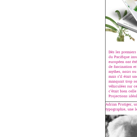
Dès les premiers 
du Pacifique ins
européen ont été
de fascination et
mythes, noirs ou 
mais s’il était u
manquait trop s
véhiculées sur c
c’était bien cell
Projections idéo
Adrian Frutiger, u
typographie, une l