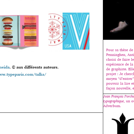
Pour sa thèse de 
Penninghen, Ant
choisi de faire l
expérience de la 
meida
. © aux différents auteurs.
de graphiste. El
ww.typeparis.com/talks/
projet : Je cherc
moyen “d’entrer”
pouvoir la lire e
façon nouvelle, 
Jean François Porche
typographique
, un o
Adverbum.