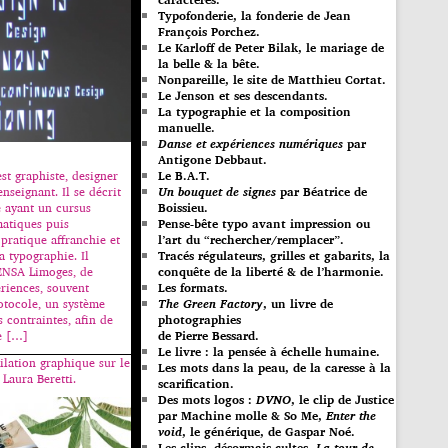
Typofonderie, la fonderie de Jean
François Porchez.
Le Karloff de Peter Bilak, le mariage de
la belle & la bête.
Nonpareille, le site de Matthieu Cortat.
Le Jenson et ses descendants.
La typographie et la composition
manuelle.
Danse et expériences numériques
par
Antigone Debbaut.
st graphiste, designer
Le B.A.T.
enseignant. Il se décrit
Un bouquet de signes
par Béatrice de
ayant un cursus
Boissieu.
atiques puis
Pense-bête typo avant impression ou
pratique affranchie et
l’art du “rechercher/remplacer”.
a typographie. Il
Tracés régulateurs, grilles et gabarits, la
’ENSA Limoges, de
conquête de la liberté & de l’harmonie.
riences, souvent
Les formats.
otocole, un système
The Green Factory
, un livre de
s contraintes, afin de
photographies
e […]
de Pierre Bessard.
Le livre : la pensée à échelle humaine.
lation graphique sur le
Les mots dans la peau, de la caresse à la
 Laura Beretti.
scarification.
Des mots logos :
DVNO
, le clip de Justice
par Machine molle & So Me,
Enter the
void
, le générique, de Gaspar Noé.
Les clips, désormais cultes,
La tour de