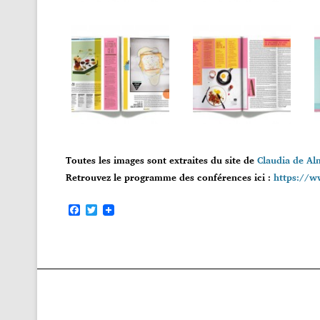
Toutes les images sont extraites du site de
Claudia de Al
Retrouvez le programme des conférences ici :
https://w
F
T
a
w
c
i
e
t
b
t
o
e
o
r
k