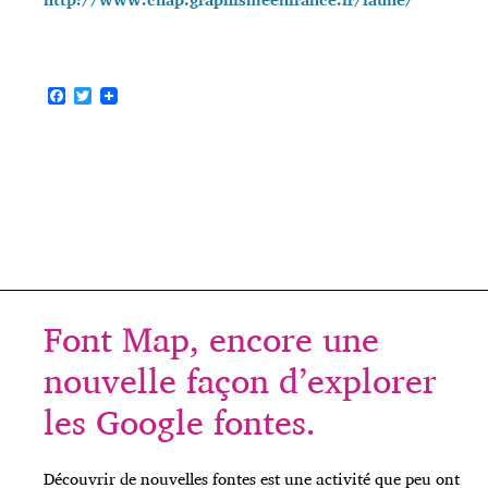
F
T
a
w
c
i
e
t
b
t
o
e
o
r
k
Font Map, encore une
nouvelle façon d’explorer
les Google fontes.
Découvrir de nouvelles fontes est une activité que peu ont