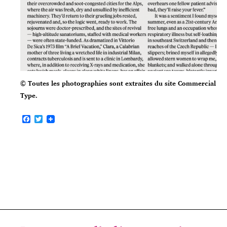
© Toutes les photographies sont extraites du site Commercial
Type.
F
T
a
w
c
i
e
t
b
t
o
e
o
r
k