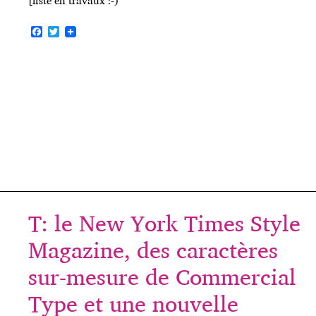
[liste en travaux :-)
F
T
a
w
c
i
e
t
b
t
o
e
o
r
k
T: le New York Times Style
Magazine, des caractères
sur-mesure de Commercial
Type et une nouvelle