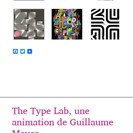
F
T
a
w
c
i
e
t
b
t
o
e
o
r
k
The Type Lab, une
animation de Guillaume
Meyer.