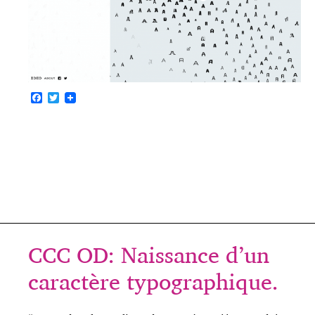
F
T
a
w
c
i
e
t
b
t
o
e
o
r
k
CCC OD: Naissance d’un
caractère typographique.