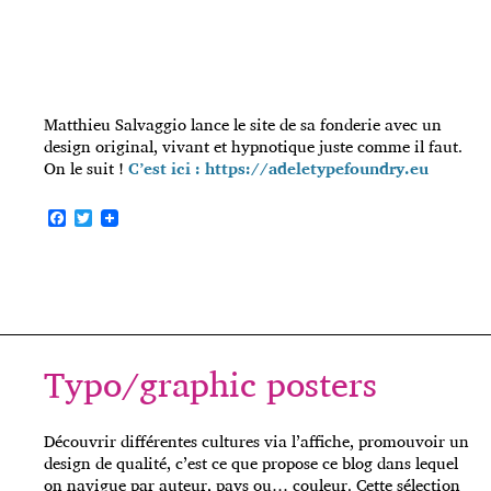
Matthieu Salvaggio lance le site de sa fonderie avec un
design original, vivant et hypnotique juste comme il faut.
On le suit !
C’est ici : https://adeletypefoundry.eu
F
T
a
w
c
i
e
t
b
t
o
e
o
r
k
Typo/graphic posters
Découvrir différentes cultures via l’affiche, promouvoir un
design de qualité, c’est ce que propose ce blog dans lequel
on navigue par auteur, pays ou… couleur. Cette sélection