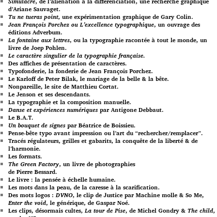
Simulacre
, de l’aliénation à la différenciation, une recherche graphique
d’Ariane Sauvaget.
Tu ne tueras point
, une expérimentation graphique de Gary Colin.
Jean François Porchez ou L’excellence typographique
, un ouvrage des
éditions Adverbum.
La fontaine aux lettres
, ou la typographie racontée à tout le monde, un
livre de Joep Pohlen.
Le caractère singulier de la typographie française.
Des affiches de présentation de caractères.
Typofonderie, la fonderie de Jean François Porchez.
Le Karloff de Peter Bilak, le mariage de la belle & la bête.
Nonpareille, le site de Matthieu Cortat.
Le Jenson et ses descendants.
La typographie et la composition manuelle.
Danse et expériences numériques
par Antigone Debbaut.
Le B.A.T.
Un bouquet de signes
par Béatrice de Boissieu.
Pense-bête typo avant impression ou l’art du “rechercher/remplacer”.
Tracés régulateurs, grilles et gabarits, la conquête de la liberté & de
l’harmonie.
Les formats.
The Green Factory
, un livre de photographies
de Pierre Bessard.
Le livre : la pensée à échelle humaine.
Les mots dans la peau, de la caresse à la scarification.
Des mots logos :
DVNO
, le clip de Justice par Machine molle & So Me,
Enter the void
, le générique, de Gaspar Noé.
Les clips, désormais cultes,
La tour de Pise
, de Michel Gondry &
The child
,