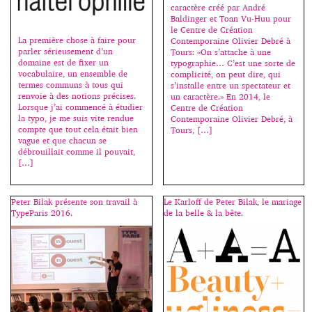
un système de variations, des
caractère créé par André
C’est avec cet ouvrage que
contraintes, afin de dépasser le
Baldinger et Toan Vu-Huu pour
j’inaugure ma rubrique “des
cadre […]
le Centre de Création
livres”. Il n’est pas dans mon
La première chose à faire pour
Contemporaine Olivier Debré à
intention de chroniquer toutes
parler sérieusement d’un
Tours: «On s’attache à une
les sorties en relation avec la
domaine est de fixer un
typographie… C’est une sorte de
typographie, mais seulement les
vocabulaire, un ensemble de
complicité, on peut dire, qui
indispensables, les nécessaires.
termes communs à tous qui
s’installe entre un spectateur et
Moi-même, j’achète assez peu de
renvoie à des notions précises.
un caractère.» En 2014, le
livres sur le sujet ; si beaucoup
Lorsque j’ai commencé à étudier
Centre de Création
d’ouvrages sortent chaque
la typo, je me suis vite rendue
Contemporaine Olivier Debré, à
année, assez peu sont
compte que tout cela était bien
Tours, […]
importants. Et c’est sur ceux-là
vague et que chacun se
que […]
débrouillait comme il pouvait,
[…]
Peter Bilak présente son travail à
Le Karloff de Peter Bilak, le mariage
TypeParis 2016.
de la belle & la bête.