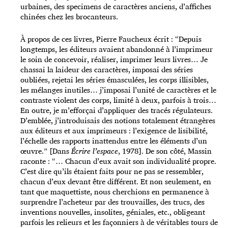
urbaines, des specimens de caractères anciens, d’affiches
chinées chez les brocanteurs.
À propos de ces livres, Pierre Faucheux écrit : “Depuis
longtemps, les éditeurs avaient abandonné à l’imprimeur
le soin de concevoir, réaliser, imprimer leurs livres… Je
chassai la laideur des caractères, imposai des séries
oubliées, rejetai les séries émasculées, les corps illisibles,
les mélanges inutiles… j’imposai l’unité de caractères et le
contraste violent des corps, limité à deux, parfois à trois…
En outre, je m’efforçai d’appliquer des tracés régulateurs.
D’emblée, j’introduisais des notions totalement étrangères
aux éditeurs et aux imprimeurs : l’exigence de lisibilité,
l’échelle des rapports inattendus entre les éléments d’un
œuvre.” [Dans
Écrire l’espace
, 1978]. De son côté, Massin
raconte : “… Chacun d’eux avait son individualité propre.
C’est dire qu’ils étaient faits pour ne pas se ressembler,
chacun d’eux devant être différent. Et non seulement, en
tant que maquettiste, nous cherchions en permanence à
surprendre l’acheteur par des trouvailles, des trucs, des
inventions nouvelles, insolites, géniales, etc., obligeant
parfois les relieurs et les façonniers à de véritables tours de