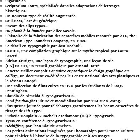
Ligature.ch
Scriptorium Fonts, spécialisée dans les adaptations de lettrages
historiques.
Un nouveau type de réalité augmentée.
Saul Bass, l’art du générique.
Encore des clips typos…
Du plomb à la lumière
par Alice Savoie.
L’histoire de la fabrication des caractères mobiles racontée par ATF, the
American Type Founders Company, en 1948.
Le détail en typographie par Jost Hochuli.
CLICHÉ, une compilation graphique sur le mythe tropical par Laura
Beretti.
Adrian Frutiger, une leçon de typographie, une leçon de vie.
[UN]EARTH, un recueil graphique par Arnaud Darré.
Fanette Mellier conçoit
Connaître et pratiquer le design graphique au
collège
, un document co-édité par le Centre national des arts plastiques et
le réseau Canopé.
Une collection de films cultes en DVD par les étudiants de l’Esag-
Penninghen.
Claudia de Almeida à Type@Paris2015.
Food for thought
Culture et mondialisation par Yu-Hsuan Wang.
Plus qu’une journée pour télécharger gratuitement les beaux caractères de
titrage de Lift Type.
Ludovic Houplain & Rachel Cazadamont (H5) à Type@Paris.
Tyrsa en conférence à Type@Paris2015.
Déchiffrer
, par Jean Claude Ameisen.
Les petites animations imaginées par Thomas Sipp pour France Culture
pour s’initier à l’histoire de la typographie et à ses usages.