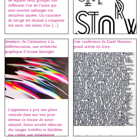
de séparer deux groupes très
différents l’un de l’autre qui
sont souvent mélangés ces
dernières années. Un caractère
de titrage est destiné à composer
des mots, des textes d’au […]
Simulacre
, de l’aliénation à la
Une conférence de Karel Martens,
différenciation, une recherche
grand artiste du livre.
graphique d’Ariane Sauvaget.
La connotation est un point
essentiel en typographie ; bien
sûr, un texte doit d’abord être lu
mais son apparence va aussi
suggérer, évoquer, installer
nombre de références. Le choix
du caractère permet de situer
une époque, le lien direct à une
esthétique, un ton – comme on
parle du ton de la voix – une
[…]
L’apparence a pris une place
centrale dans nos vies pour
devenir la vitrine de notre
identité. Notre société véhicule
des images irréelles et falsifiées
qui créent une gigantesque
“I prefer typefaces that are
illusion. Déformation et