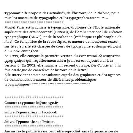
Pogany, Arthur Rackham et
Howard Pyle. Leur catalogue
comprend actuellement plus
Typomanie.fr
propose des actualités, de l’histoire, de la théorie, pour
[…]
tous les amateurs de typographie et les typographes-amateurs…
*********************************
Muriel Paris est graphiste & typographe, diplômée de l’Ecole nationale
supérieure des arts décoratifs (ENSAD), de l’Atelier national de création
typographique (ANCT), et de la Sorbonne (esthétique et philosophie de
l’art). Co-fondatrice de la revue
Signes
, et auteure de nombreux textes
sur le sujet, elle est chargée de cours de typographie et design éditorial
à l’ESAG-Penninghen.
En 1999, elle conçoit la première version du
Petit manuel de composition
typographique
qui, régulièrement mis à jour, en est aujourd’hui à sa
version 3. En 2002, elle imagine un second ouvrage,
Des Caractères
, à la
fois catalogue de caractères et histoire de la lettre.
Elle intervient comme consultante auprès des graphistes et des agences
de communication autour de différentes problématiques
typographiques. *********************************
*********************************
Contact :
typomanie@orange.fr
*********************************
Suivre
Typomanie
sur facebook.
*********************************
Suivre
Typomanie
sur Twitter.
*********************************
Aucun texte publié ici ne peut être reproduit sans la permission de