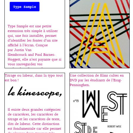
les dernières municipales à
ont inventé le concept moderne
Paris. Une utilisation simple et
de “design” et se sont intéressés
radicale de caractères
[…]
classiques, remaniés si
nécessaire pour renforcer
l’impact recherché. Plus
Type Sample est une petite
d’images sur le site […]
extension très simple à utiliser
qui, une fois installée, permet
d’identifier les fontes d’un site
affiché à l’écran. Conçue
par Justin Van
Slembrouck and Paul Barnes-
Hoggett, elle n’est payante que si
vous sauvegardez vos
recherches. On peut la
télécharger ici
Titrage ou labeur, dans la typo tout
Une collection de films cultes en
: www.typesample.com.
est bon !
DVD par les étudiants de l’Esag-
[…]
Ils sont mystérieux les Lift
Penninghen.
Type… impossible de trouver les
noms de ceux qui forment ce
groupe et distribuent de fontes
gratuites en éditions limitées
(sur une période ou une
Il existe deux grandes catégories
quantité définie). C’est jusqu’à
de caractères, les caractères de
ce soir, on se précipite, merci à
titrage et les caractères de texte,
eux ! http://lift-type.fr/
dits de labeur. Cette distinction
http://lift-type.tumblr.com/
est fondamentale car elle permet