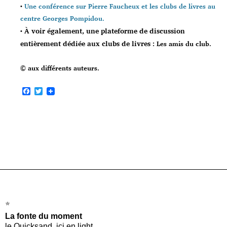
•
Une conférence sur Pierre Faucheux et les clubs de livres au
centre Georges Pompidou.
À voir également, une plateforme de discussion
•
entièrement dédiée aux clubs de livres :
Les amis du club.
© aux différents auteurs.
F
T
a
w
c
i
e
t
b
t
o
e
o
r
k
*
La fonte du moment
le Quicksand, ici en light,