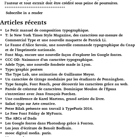
l’auteur et tout extrait doit être crédité sous peine de poursuites.
*********************************
Subscribe in a reader
Articles récents
Le Petit manuel de composition typographique.
T: le New York Times Style Magazine, des caractères sur-mesure de
Commercial Type et une nouvelle maquette de Patrick Li.
Le Faune d’Alice Savoie, une nouvelle commande typographique du Cnap
et de l’Imprimerie nationale.
Font Map, encore une nouvelle façon d’explorer les Google fontes.
CCC OD: Naissance d’un caractère typographique.
Adele Type, une nouvelle fonderie made in Lyon.
Typo/graphic posters
The Type Lab, une animation de Guillaume Meyer.
Un caractère de titrage modulaire par les étudiants de Penninghen.
Type Sample, Font Reach, pour découvrir les caractères grâce au web.
Parole de créateur de caractères. Dominique Moulon de l’Epsaa
s’entretient avec Jean François Porchez.
Une conférence de Karel Martens, grand artiste du livre.
Safari typo sur Arte creative.
Peter Bilak présente son travail à TypeParis 2016.
Le Free Font Friday de MyFonts.
The ABCs of Dada
Les Google fontes dans Photoshop grâce à Fontea.
Les jeux d’écriture de Benoît Bodhuin.
mooc digital media. paris.