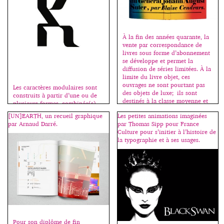
À la fin des années quarante, la
vente par correspondance de
livres sous forme d’abonnement
se développe et permet la
diffusion de séries limitées. À la
limite du livre objet, ces
ouvrages ne sont pourtant pas
Les caractères modulaires sont
des objets de luxe; ils sont
construits à partir d’une ou de
destinés à la classe moyenne et
plusieurs formes, combinée(s)
les graphistes qui les conçoivent
de façon à recréer tous les
[UN]EARTH, un recueil graphique
Les petites animations imaginées
les voient […]
signes de l’alphabet. Ce sont des
par Arnaud Darré.
par Thomas Sipp pour France
titrages (voir l’article à ce sujet
Culture pour s’initier à l’histoire de
ici.) Les étudiants(es) imaginent
la typographie et à ses usages.
et réalisent un caractère
modulaire (tout capitales, tout
bas de casse, ou unicase, c’est-à-
dire capitales et bas de casse
mélangées) […]
Pour son diplôme de fin