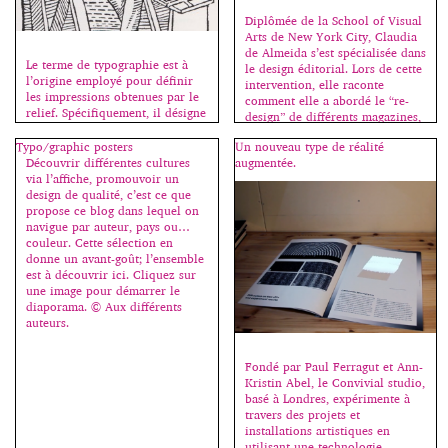
Diplômée de la School of Visual
Arts de New York City, Claudia
de Almeida s’est spécialisée dans
Le terme de typographie est à
le design éditorial. Lors de cette
l’origine employé pour définir
intervention, elle raconte
les impressions obtenues par le
comment elle a abordé le “re-
relief. Spécifiquement, il désigne
design” de différents magazines,
la composition de textes à l’aide
tels que Domino, Wired et Real
de caractères mobiles fondus
Typo/graphic posters
Un nouveau type de réalité
Simple Magazine. Cliquez sur
dans un alliage de plomb,
Découvrir différentes cultures
augmentée.
une image pour démarrer le
d’antimoine et d’étain et coulés
via l’affiche, promouvoir un
diaporama. Toutes les images
dans des matrices, obtenues à
design de qualité, c’est ce que
sont […]
partir de poinçons originaux
propose ce blog dans lequel on
gravés en acier trempé. La
navigue par auteur, pays ou…
gravure […]
couleur. Cette sélection en
donne un avant-goût; l’ensemble
est à découvrir ici. Cliquez sur
une image pour démarrer le
diaporama. © Aux différents
auteurs.
Fondé par Paul Ferragut et Ann-
Kristin Abel, le Convivial studio,
basé à Londres, expérimente à
travers des projets et
installations artistiques en
utilisant une technologie