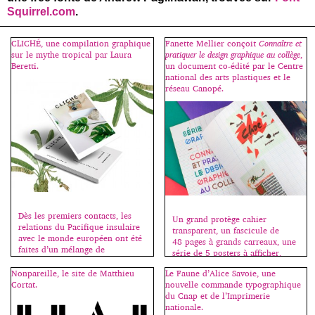
Squirrel.com
.
CLICHÉ, une compilation graphique
Fanette Mellier conçoit
Connaître et
sur le mythe tropical par Laura
pratiquer le design graphique au collège
,
Beretti.
un document co-édité par le Centre
national des arts plastiques et le
réseau Canopé.
Dès les premiers contacts, les
Un grand protège cahier
relations du Pacifique insulaire
transparent, un fascicule de
avec le monde européen ont été
48 pages à grands carreaux, une
faites d’un mélange de
série de 5 posters à afficher,
fascination et de méfiance. Les
c’est la rentrée, bienvenue au
mythes, noirs ou blancs,
Nonpareille, le site de Matthieu
Le Faune d’Alice Savoie, une
collège ! Fanette Mellier invente
circulaient, mais s’il était une
Cortat.
nouvelle commande typographique
la madeleine qui nous renvoie à
dimension qui manquait trop
du Cnap et de l’Imprimerie
nos premières émotions
souvent aux images véhiculées
nationale.
graphiques, souvent liées à