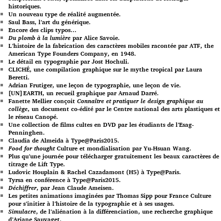
historiques.
Un nouveau type de réalité augmentée.
Saul Bass, l’art du générique.
Encore des clips typos…
Du plomb à la lumière
par Alice Savoie.
L’histoire de la fabrication des caractères mobiles racontée par ATF, the
American Type Founders Company, en 1948.
Le détail en typographie par Jost Hochuli.
CLICHÉ, une compilation graphique sur le mythe tropical par Laura
Beretti.
Adrian Frutiger, une leçon de typographie, une leçon de vie.
[UN]EARTH, un recueil graphique par Arnaud Darré.
Fanette Mellier conçoit
Connaître et pratiquer le design graphique au
collège
, un document co-édité par le Centre national des arts plastiques et
le réseau Canopé.
Une collection de films cultes en DVD par les étudiants de l’Esag-
Penninghen.
Claudia de Almeida à Type@Paris2015.
Food for thought
Culture et mondialisation par Yu-Hsuan Wang.
Plus qu’une journée pour télécharger gratuitement les beaux caractères de
titrage de Lift Type.
Ludovic Houplain & Rachel Cazadamont (H5) à Type@Paris.
Tyrsa en conférence à Type@Paris2015.
Déchiffrer
, par Jean Claude Ameisen.
Les petites animations imaginées par Thomas Sipp pour France Culture
pour s’initier à l’histoire de la typographie et à ses usages.
Simulacre
, de l’aliénation à la différenciation, une recherche graphique
d’Ariane Sauvaget.