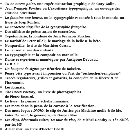
Tu ne tueras point
, une expérimentation graphique de Gary Colin.
Jean François Porchez ou L’excellence typographique
, un ouvrage des
éditions Adverbum.
La fontaine aux lettres
, ou la typographie racontée à tout le monde, un
livre de Joep Pohlen.
Le caractère singulier de la typographie française.
Des affiches de présentation de caractères.
Typofonderie, la fonderie de Jean François Porchez.
Le Karloff de Peter Bilak, le mariage de la belle & la bête.
Nonpareille, le site de Matthieu Cortat.
Le Jenson et ses descendants.
La typographie et la composition manuelle.
Danse et expériences numériques
par Antigone Debbaut.
Le B.A.T.
Un bouquet de signes
par Béatrice de Boissieu.
Pense-bête typo avant impression ou l’art du “rechercher/remplacer”.
Tracés régulateurs, grilles et gabarits, la conquête de la liberté & de
l’harmonie.
Les formats.
The Green Factory
, un livre de photographies
de Pierre Bessard.
Le livre : la pensée à échelle humaine.
Les mots dans la peau, de la caresse à la scarification.
Des mots logos :
DVNO
, le clip de Justice par Machine molle & So Me,
Enter the void
, le générique, de Gaspar Noé.
Les clips, désormais cultes,
La tour de Pise
, de Michel Gondry &
The child
,
par les H5
Aimer voir
, un livre d’Hector Obalk