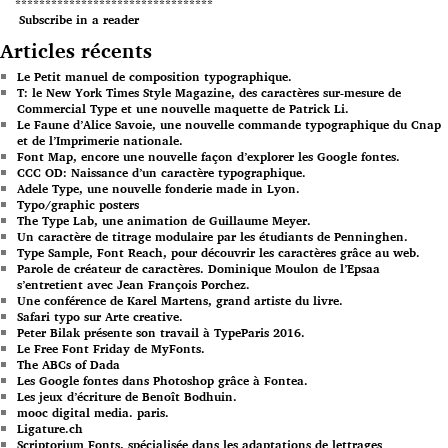
*********************************
Subscribe in a reader
Articles récents
Le Petit manuel de composition typographique.
T: le New York Times Style Magazine, des caractères sur-mesure de
Commercial Type et une nouvelle maquette de Patrick Li.
Le Faune d’Alice Savoie, une nouvelle commande typographique du Cnap
et de l’Imprimerie nationale.
Font Map, encore une nouvelle façon d’explorer les Google fontes.
CCC OD: Naissance d’un caractère typographique.
Adele Type, une nouvelle fonderie made in Lyon.
Typo/graphic posters
The Type Lab, une animation de Guillaume Meyer.
Un caractère de titrage modulaire par les étudiants de Penninghen.
Type Sample, Font Reach, pour découvrir les caractères grâce au web.
Parole de créateur de caractères. Dominique Moulon de l’Epsaa
s’entretient avec Jean François Porchez.
Une conférence de Karel Martens, grand artiste du livre.
Safari typo sur Arte creative.
Peter Bilak présente son travail à TypeParis 2016.
Le Free Font Friday de MyFonts.
The ABCs of Dada
Les Google fontes dans Photoshop grâce à Fontea.
Les jeux d’écriture de Benoît Bodhuin.
mooc digital media. paris.
Ligature.ch
Scriptorium Fonts, spécialisée dans les adaptations de lettrages