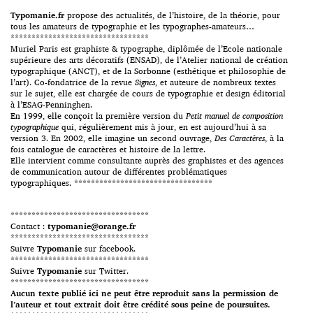
Typomanie.fr
propose des actualités, de l’histoire, de la théorie, pour
tous les amateurs de typographie et les typographes-amateurs…
*********************************
Muriel Paris est graphiste & typographe, diplômée de l’Ecole nationale
supérieure des arts décoratifs (ENSAD), de l’Atelier national de création
typographique (ANCT), et de la Sorbonne (esthétique et philosophie de
l’art). Co-fondatrice de la revue
Signes
, et auteure de nombreux textes
sur le sujet, elle est chargée de cours de typographie et design éditorial
à l’ESAG-Penninghen.
En 1999, elle conçoit la première version du
Petit manuel de composition
typographique
qui, régulièrement mis à jour, en est aujourd’hui à sa
version 3. En 2002, elle imagine un second ouvrage,
Des Caractères
, à la
fois catalogue de caractères et histoire de la lettre.
Elle intervient comme consultante auprès des graphistes et des agences
de communication autour de différentes problématiques
typographiques. *********************************
*********************************
Contact :
typomanie@orange.fr
*********************************
Suivre
Typomanie
sur facebook.
*********************************
Suivre
Typomanie
sur Twitter.
*********************************
Aucun texte publié ici ne peut être reproduit sans la permission de
l’auteur et tout extrait doit être crédité sous peine de poursuites.