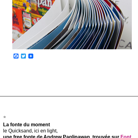
F
T
a
w
c
i
e
t
b
t
o
e
o
r
k
*
La fonte du moment
le Quicksand, ici en light,
une free fonte de Andrew Paglinawan, trouvée sur
Font