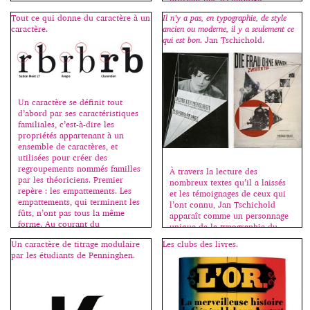
innovante. On peut lire sur le
Tout ce qui donne du caractère à un
Il n’y a pas, en typographie, de style
blog Graphiline : Si cette
caractère.
ancien ou moderne, il y a seulement ce
nouvelle technique fonctionne
qui est bon
. Jan Tschichold.
sans téléphone portable, elle
nécessite cependant un
ordinateur, un projecteur et une
Kinect. La Kinect est un boîtier
[…]
Un caractère se définit tout
d’abord par ses caractéristiques
familiales, c’est-à-dire les
propriétés appartenant à un
ensemble de caractères, et
utilisées pour créer des
regroupements nommés familles
À travers la lecture des
par les théoriciens. Premier
nombreux textes qu’il a laissés
repère : les empattements. Les
et les témoignages de ceux qui
empattements, qui terminent les
l’ont connu, Jan Tschichold
fûts, n’ont pas tous la même
apparaît comme un personnage
forme. Au courant du
unique de la typographie du
XIXe siècle, ils ont commencé à
XXe siècle. Acteur et promoteur
Un caractère de titrage modulaire
Les clubs des livres.
disparaître. […]
du mouvement moderne et
par les étudiants de Penninghen.
ensuite défenseur d’un retour à
la tradition, il ne cesse de
s’interroger sur les relations
pouvant exister entre […]