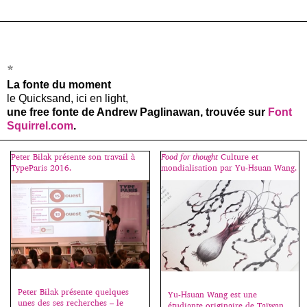
k
*
La fonte du moment
le Quicksand, ici en light,
une free fonte de Andrew Paglinawan, trouvée sur
Font
Squirrel.com
.
Peter Bilak présente son travail à
Food for thought
Culture et
TypeParis 2016.
mondialisation par Yu-Hsuan Wang.
Peter Bilak présente quelques
Yu-Hsuan Wang est une
unes des ses recherches – le
étudiante originaire de Taïwan