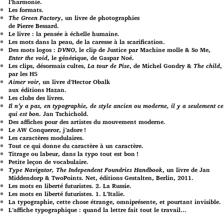
l’harmonie.
Les formats.
The Green Factory
, un livre de photographies
de Pierre Bessard.
Le livre : la pensée à échelle humaine.
Les mots dans la peau, de la caresse à la scarification.
Des mots logos :
DVNO
, le clip de Justice par Machine molle & So Me,
Enter the void
, le générique, de Gaspar Noé.
Les clips, désormais cultes,
La tour de Pise
, de Michel Gondry &
The child
,
par les H5
Aimer voir
, un livre d’Hector Obalk
aux éditions Hazan.
Les clubs des livres.
Il n’y a pas, en typographie, de style ancien ou moderne, il y a seulement ce
qui est bon
. Jan Tschichold.
Des affiches pour des artistes du mouvement moderne.
Le AW Conqueror, j’adore !
Les caractères modulaires.
Tout ce qui donne du caractère à un caractère.
Titrage ou labeur, dans la typo tout est bon !
Petite leçon de vocabulaire.
Type Navigator, The Independent Foundries Handbook
, un livre de Jan
Middendorp & TwoPoints. Net, éditions Gestalten, Berlin, 2011.
Les mots en liberté futuristes. 2. La Russie.
Les mots en liberté futuristes. 1. L’Italie.
La typographie, cette chose étrange, omniprésente, et pourtant invisible.
L’affiche typographique : quand la lettre fait tout le travail…