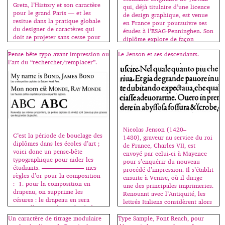
Greta, l’History et son caractère
qui, déjà titulaire d’une licence
pour le grand Paris — et les
de design graphique, est venue
resitue dans la pratique globale
en France pour poursuivre ses
du designer de caractères qui
études à l’ESAG-Penninghen. Son
doit se projeter sans cesse pour
diplôme explore de façon
imaginer ce que d’autres feront
poétique les changements
de ses créations dans les
Pense-bête typo avant impression ou
Le Jenson et ses descendants.
apportés par la mondialisation
décennies à venir. Il aborde
l’art du “rechercher/remplacer”.
et le métissage des cultures. À
simplement des notions pointues
partir de la cuisine, il construit
permettant ainsi […]
une sorte de métaphore pour
[…]
Nicolas Jenson (1420–
C’est la période de bouclage des
1480), graveur au service du roi
diplômes dans les écoles d’art ;
de France, Charles VII, est
voici donc un pense-bête
envoyé par celui-ci à Mayence
typographique pour aider les
pour s’enquérir du nouveau
étudiants. ——————— mes
procédé d’impression. Il s’établit
règles d’or pour la composition
ensuite à Venise, où il dirige
: 1. pour la composition en
une des principales imprimeries.
drapeau, on supprime les
Renouant avec l’Antiquité, les
césures : le drapeau en sera
lettrés Italiens considèrent alors
naturellement plus rythmé, donc
les lettres lapidaires romaines
plus beau. On essaie au
comme le dessin idéal des
Un caractère de titrage modulaire
Type Sample, Font Reach, pour
maximum de faire […]