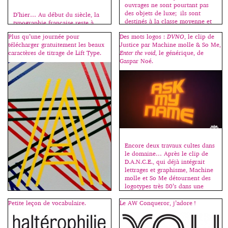
ouvrages ne sont pourtant pas
des objets de luxe; ils sont
D’hier… Au début du siècle, la
destinés à la classe moyenne et
typographie française reste à
les graphistes qui les conçoivent
l’écart des mouvements d’avant-
Plus qu’une journée pour
Des mots logos :
DVNO
, le clip de
les voient […]
gardes européens qui inventent
télécharger gratuitement les beaux
Justice par Machine molle & So Me,
le graphisme moderne, et des
caractères de titrage de Lift Type.
Enter the void
, le générique, de
recherches plus traditionnelles
Gaspar Noé.
de dessinateurs travaillant pour
les fabricants de nouvelles
machines à composer. Après des
siècles d’une grande richesse – il
suffit de citer les noms de
Geoffroy Tory, Claude
Garamond, Philippe […]
Encore deux travaux cultes dans
le domaine… Après le clip de
D.A.N.C.E., qui déjà intégrait
lettrages et graphisme, Machine
molle et So Me détournent des
logotypes très 80’s dans une
ambiance ultra sophistiquée.
Petite leçon de vocabulaire.
Le AW Conqueror, j’adore !
Ils sont mystérieux les Lift
Type… impossible de trouver les