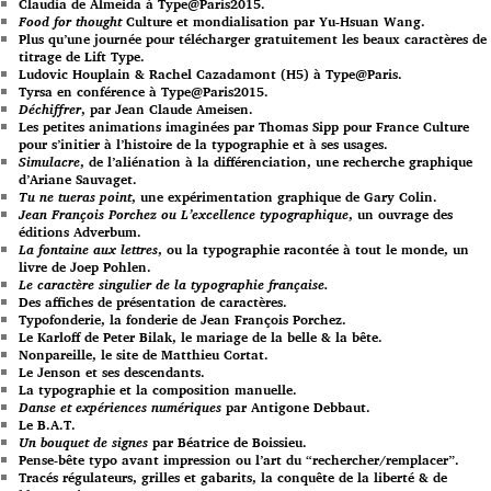
Claudia de Almeida à Type@Paris2015.
Food for thought
Culture et mondialisation par Yu-Hsuan Wang.
Plus qu’une journée pour télécharger gratuitement les beaux caractères de
titrage de Lift Type.
Ludovic Houplain & Rachel Cazadamont (H5) à Type@Paris.
Tyrsa en conférence à Type@Paris2015.
Déchiffrer
, par Jean Claude Ameisen.
Les petites animations imaginées par Thomas Sipp pour France Culture
pour s’initier à l’histoire de la typographie et à ses usages.
Simulacre
, de l’aliénation à la différenciation, une recherche graphique
d’Ariane Sauvaget.
Tu ne tueras point
, une expérimentation graphique de Gary Colin.
Jean François Porchez ou L’excellence typographique
, un ouvrage des
éditions Adverbum.
La fontaine aux lettres
, ou la typographie racontée à tout le monde, un
livre de Joep Pohlen.
Le caractère singulier de la typographie française.
Des affiches de présentation de caractères.
Typofonderie, la fonderie de Jean François Porchez.
Le Karloff de Peter Bilak, le mariage de la belle & la bête.
Nonpareille, le site de Matthieu Cortat.
Le Jenson et ses descendants.
La typographie et la composition manuelle.
Danse et expériences numériques
par Antigone Debbaut.
Le B.A.T.
Un bouquet de signes
par Béatrice de Boissieu.
Pense-bête typo avant impression ou l’art du “rechercher/remplacer”.
Tracés régulateurs, grilles et gabarits, la conquête de la liberté & de