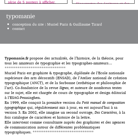
série de 5 posters à afficher,
découvertes des écritures et des
c’est la rentrée, bienvenue au
langues antiques, de la Perse à
collège ! Fanette Mellier invente
la Crète :
typomanie
la madeleine qui nous renvoie à
http://www.franceinter.fr/emissi
nos premières émotions
on-sur-les-epaules-de-darwin,
conception du site : Muriel Paris & Guillaume Tirard
graphiques, souvent liées à
émission de ce jour, samedi 6
contact
l’école. Cahiers, stylos, livres,
juin. Sources images : Wikipedia.
tous les jeunes des pays riches
vivent au milieu d’objets
graphiques […]
Typomanie.fr
propose des actualités, de l’histoire, de la théorie, pour
tous les amateurs de typographie et les typographes-amateurs…
*********************************
Muriel Paris est graphiste & typographe, diplômée de l’Ecole nationale
supérieure des arts décoratifs (ENSAD), de l’Atelier national de création
typographique (ANCT), et de la Sorbonne (esthétique et philosophie de
l’art). Co-fondatrice de la revue
Signes
, et auteure de nombreux textes
sur le sujet, elle est chargée de cours de typographie et design éditorial
à l’ESAG-Penninghen.
En 1999, elle conçoit la première version du
Petit manuel de composition
typographique
qui, régulièrement mis à jour, en est aujourd’hui à sa
version 3. En 2002, elle imagine un second ouvrage,
Des Caractères
, à la
fois catalogue de caractères et histoire de la lettre.
Elle intervient comme consultante auprès des graphistes et des agences
de communication autour de différentes problématiques
typographiques. *********************************