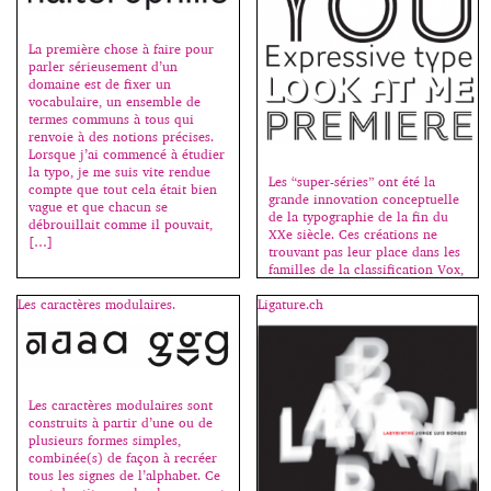
noms de ceux qui forment ce
groupe et distribuent de fontes
gratuites en éditions limitées
La première chose à faire pour
(sur une période ou une
parler sérieusement d’un
quantité définie). C’est jusqu’à
domaine est de fixer un
ce soir, on se précipite, merci à
vocabulaire, un ensemble de
eux ! http://lift-type.fr/
termes communs à tous qui
http://lift-type.tumblr.com/
renvoie à des notions précises.
Lorsque j’ai commencé à étudier
la typo, je me suis vite rendue
Les “super-séries” ont été la
compte que tout cela était bien
grande innovation conceptuelle
vague et que chacun se
de la typographie de la fin du
débrouillait comme il pouvait,
XXe siècle. Ces créations ne
[…]
trouvant pas leur place dans les
familles de la classification Vox,
j’ai décidé de leur en dédier une
Les caractères modulaires.
Ligature.ch
nouvelle, la famille des
“sériales”. Les premières sériales
sont des caractères à variantes, –
le plus souvent […]
Les caractères modulaires sont
construits à partir d’une ou de
plusieurs formes simples,
combinée(s) de façon à recréer
tous les signes de l’alphabet. Ce