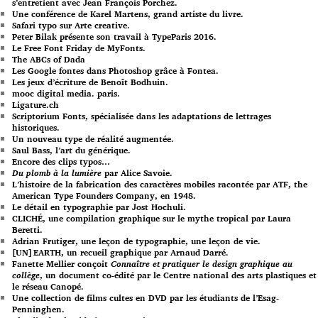
s’entretient avec Jean François Porchez.
Une conférence de Karel Martens, grand artiste du livre.
Safari typo sur Arte creative.
Peter Bilak présente son travail à TypeParis 2016.
Le Free Font Friday de MyFonts.
The ABCs of Dada
Les Google fontes dans Photoshop grâce à Fontea.
Les jeux d’écriture de Benoît Bodhuin.
mooc digital media. paris.
Ligature.ch
Scriptorium Fonts, spécialisée dans les adaptations de lettrages
historiques.
Un nouveau type de réalité augmentée.
Saul Bass, l’art du générique.
Encore des clips typos…
Du plomb à la lumière
par Alice Savoie.
L’histoire de la fabrication des caractères mobiles racontée par ATF, the
American Type Founders Company, en 1948.
Le détail en typographie par Jost Hochuli.
CLICHÉ, une compilation graphique sur le mythe tropical par Laura
Beretti.
Adrian Frutiger, une leçon de typographie, une leçon de vie.
[UN]EARTH, un recueil graphique par Arnaud Darré.
Fanette Mellier conçoit
Connaître et pratiquer le design graphique au
collège
, un document co-édité par le Centre national des arts plastiques et
le réseau Canopé.
Une collection de films cultes en DVD par les étudiants de l’Esag-
Penninghen.