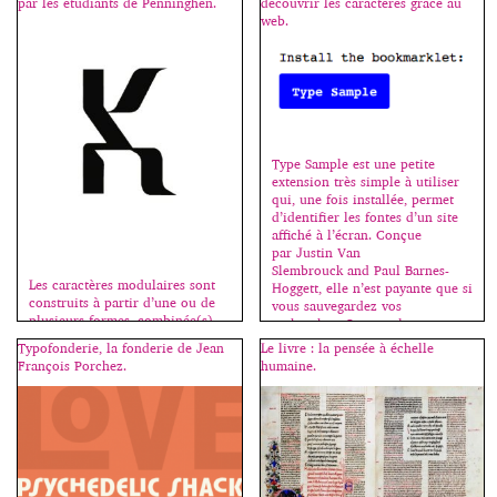
capitales; la minuscule
par les étudiants de Penninghen.
découvrir les caractères grâce au
carolingienne, influencée par les
web.
[…]
Type Sample est une petite
extension très simple à utiliser
qui, une fois installée, permet
d’identifier les fontes d’un site
affiché à l’écran. Conçue
par Justin Van
Slembrouck and Paul Barnes-
Les caractères modulaires sont
Hoggett, elle n’est payante que si
construits à partir d’une ou de
vous sauvegardez vos
plusieurs formes, combinée(s)
recherches. On peut la
de façon à recréer tous les
télécharger ici
Typofonderie, la fonderie de Jean
Le livre : la pensée à échelle
signes de l’alphabet. Ce sont des
: www.typesample.com.
François Porchez.
humaine.
titrages (voir l’article à ce sujet
[…]
ici.) Les étudiants(es) imaginent
et réalisent un caractère
modulaire (tout capitales, tout
bas de casse, ou unicase, c’est-à-
dire capitales et bas de casse
mélangées) […]