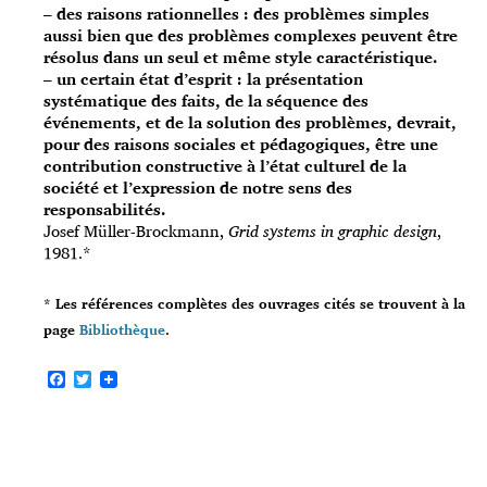
– des raisons rationnelles : des problèmes simples
aussi bien que des problèmes complexes peuvent être
résolus dans un seul et même style caractéristique.
– un certain état d’esprit : la présentation
systématique des faits, de la séquence des
événements, et de la solution des problèmes, devrait,
pour des raisons sociales et pédagogiques, être une
contribution constructive à l’état culturel de la
société et l’expression de notre sens des
responsabilités.
Josef Müller-Brockmann,
Grid systems in graphic design
,
1981.*
* Les références complètes des ouvrages cités se trouvent à la
page
Bibliothèque
.
F
T
a
w
c
i
e
t
b
t
o
e
o
r