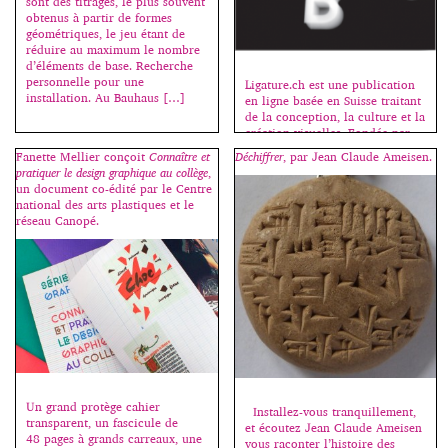
sont des titrages, le plus souvent
obtenus à partir de formes
géométriques, le jeu étant de
réduire au maximum le nombre
d’éléments de base. Recherche
personnelle pour une
Ligature.ch est une publication
installation. Au Bauhaus […]
en ligne basée en Suisse traitant
de la conception, la culture et la
création visuelles. Fondée par
Dennis Moya en 2011,
Fanette Mellier conçoit
Connaître et
Déchiffrer
, par Jean Claude Ameisen.
Ligature.ch est maintenant dirigé
pratiquer le design graphique au collège
,
par le studio Bähler
un document co-édité par le Centre
Moya (designers duo Dennis
national des arts plastiques et le
Moya et Tiffany Bähler). Le site
réseau Canopé.
est composé de différentes
rubriques : interviews, design,
design graphique, design
industriel, photographie, illustra
tion et création de caractères.
Chaque projet est accompagné
d’une […]
Un grand protège cahier
Installez-vous tranquillement,
transparent, un fascicule de
et écoutez Jean Claude Ameisen
48 pages à grands carreaux, une
vous raconter l’histoire des