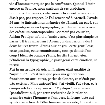
vie d’homme marquée par la souffrance. Quand il était
encore en France, nous parlions de ses problèmes
familiaux à mi-mots, entre nous. On savait, mais on ne
disait pas, par respect. Je l’ai rencontré à Arcueil. J’avais
24 ans, je finissais mon mémoire de l’Ensad, un pavé, sur
les avant-gardes en typographie, par des entretiens avec
des créateurs contemporains. Contacté par courrier,
Adrian Frutiger m’a dit, “mais venez, c’est plus simple de
parler”. Il travaillait sur l’Avenir, la discussion a duré
deux heures trente. J’étais aux anges : cette gentillesse,
cette passion, cette connaissance, tout ça donné d’un
coup ! Idéaliste comme j’étais, les dés étaient jetés,
j’étudierai la typographie, je partagerai cette émotion, sa
rareté.
J’ai lu un article où Adrian Frutiger était qualifié de
“mystique”… c’est vrai que pour ma génération
franchement anti-curés, parler de Genèse, ce n’était pas
très excitant. Mais aujourd’hui, j’ai vieilli, j’ai vécu, et je
comprends beaucoup mieux. “Mystique”, non, mais
“panthéiste” oui, par cette recherche de la relation
première entre l’homme et l’univers, la forme juste qui
symbolise le lien de l’être humain au monde, à la nature.