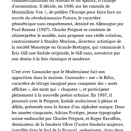
commercialisation du Naudin et du Sphinx, il change
d’orientation. Il décide, en 1930, sur les conseils de
Maximilien Vox
1
, de publier l’Europe pour faire face au
succès du révolutionnaire Futura, le caractère
géométrique sans empattement, dessiné en Allemagne par
Paul Renner (1927). Charles Peignot se contente de
réinterpréter le modèle, sans proposer une réelle création,
contrairement à Stanley Morison, directeur artistique de
la société Monotype en Grande-Bretagne, qui commande à
Eric Gill une linéale originale, le Gill sans, novatrice par
son dessin à la fois classique et moderne.
C’est avec Cassandre que le Modernisme fait son
apparition dans la maison. Cassandre « ose » le Bifur,
caractère de titrage imaginé pour composer des « mots
affiches », des mots qui « claquent », et participent
pleinement à la nouvelle poésie urbaine. En 1937, il
poursuit avec le Peignot, linéale audacieuse à pleins et
déliés, présentée sous la forme d’un alphabet unique. Dans
les années cinquante, Adrian Frutiger, jeune typographe
suisse embauché par Charles Peignot, et Roger Excoffon,
dessinateur de la fonderie Olive (l’autre fonderie majeure,
installée dans le Sud de la France), redessinent, dans deux