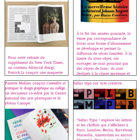
de Photoshop. Un simple menu
pouvant exister entre […]
permet de naviguer et de tester
les différents caractères sans
avoir à quitter le logiciel. Les
catégories, Serif, Sans […]
À la fin des années quarante, la
vente par correspondance de
livres sous forme d’abonnement
se développe et permet la
diffusion de séries limitées. À la
Pour cette refonte du
limite du livre objet, ces
supplément du New York Times,
ouvrages ne sont pourtant pas
au contenu éditorial élargi,
des objets de luxe; ils sont
Patrick Li conçoit une maquette
destinés à la classe moyenne et
forte, moderne et brute, en
les graphistes qui les conçoivent
collaboration avec la nouvelle
Fanette Mellier conçoit
Connaître et
Safari typo sur Arte creative.
les voient […]
rédactrice en chef du magazine,
pratiquer le design graphique au collège
,
Hanya Yanagihara. La densité du
un document co-édité par le Centre
texte induit des pages fortement
national des arts plastiques et le
construites, qui s’appuient sur
réseau Canopé.
les créations de caractères de la
Fonderie Commercial Type, […]
“Safari Typo ! explore les lettres
et les chiffres qui s’affichent à
Paris, Londres, Berlin, Barcelone,
Marseille, Amsterdam ou encore
Montréal. Dans la rue, dans les