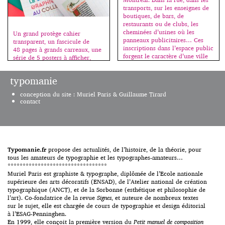
transports, sur les enseignes de
boutiques, de bars, de
restaurants ou de clubs, les
cheminées d’usines où les
Un grand protège cahier
panneaux publicitaires… Ces
transparent, un fascicule de
inscriptions dans l’espace public
48 pages à grands carreaux, une
forgent le caractère d’une ville
série de 5 posters à afficher,
aussi […]
c’est la rentrée, bienvenue au
collège ! Fanette Mellier invente
typomanie
la madeleine qui nous renvoie à
nos premières émotions
conception du site : Muriel Paris & Guillaume Tirard
graphiques, souvent liées à
contact
l’école. Cahiers, stylos, livres,
tous les jeunes des pays riches
vivent au milieu d’objets
graphiques […]
Typomanie.fr
propose des actualités, de l’histoire, de la théorie, pour
tous les amateurs de typographie et les typographes-amateurs…
*********************************
Muriel Paris est graphiste & typographe, diplômée de l’Ecole nationale
supérieure des arts décoratifs (ENSAD), de l’Atelier national de création
typographique (ANCT), et de la Sorbonne (esthétique et philosophie de
l’art). Co-fondatrice de la revue
Signes
, et auteure de nombreux textes
sur le sujet, elle est chargée de cours de typographie et design éditorial
à l’ESAG-Penninghen.
En 1999, elle conçoit la première version du
Petit manuel de composition