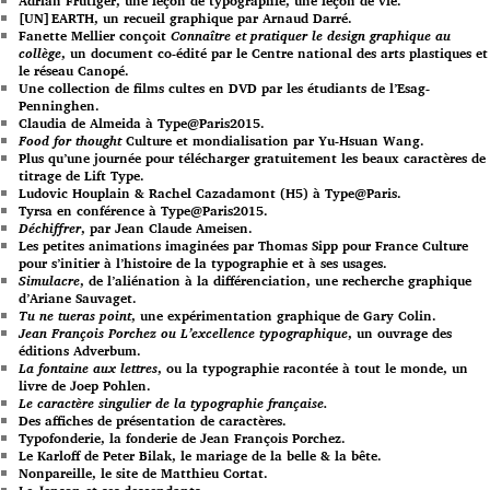
Adrian Frutiger, une leçon de typographie, une leçon de vie.
[UN]EARTH, un recueil graphique par Arnaud Darré.
Fanette Mellier conçoit
Connaître et pratiquer le design graphique au
collège
, un document co-édité par le Centre national des arts plastiques et
le réseau Canopé.
Une collection de films cultes en DVD par les étudiants de l’Esag-
Penninghen.
Claudia de Almeida à Type@Paris2015.
Food for thought
Culture et mondialisation par Yu-Hsuan Wang.
Plus qu’une journée pour télécharger gratuitement les beaux caractères de
titrage de Lift Type.
Ludovic Houplain & Rachel Cazadamont (H5) à Type@Paris.
Tyrsa en conférence à Type@Paris2015.
Déchiffrer
, par Jean Claude Ameisen.
Les petites animations imaginées par Thomas Sipp pour France Culture
pour s’initier à l’histoire de la typographie et à ses usages.
Simulacre
, de l’aliénation à la différenciation, une recherche graphique
d’Ariane Sauvaget.
Tu ne tueras point
, une expérimentation graphique de Gary Colin.
Jean François Porchez ou L’excellence typographique
, un ouvrage des
éditions Adverbum.
La fontaine aux lettres
, ou la typographie racontée à tout le monde, un
livre de Joep Pohlen.
Le caractère singulier de la typographie française.
Des affiches de présentation de caractères.
Typofonderie, la fonderie de Jean François Porchez.
Le Karloff de Peter Bilak, le mariage de la belle & la bête.
Nonpareille, le site de Matthieu Cortat.