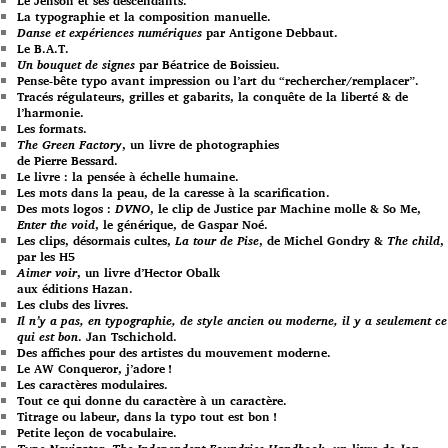
Le Jenson et ses descendants.
La typographie et la composition manuelle.
Danse et expériences numériques
par Antigone Debbaut.
Le B.A.T.
Un bouquet de signes
par Béatrice de Boissieu.
Pense-bête typo avant impression ou l’art du “rechercher/remplacer”.
Tracés régulateurs, grilles et gabarits, la conquête de la liberté & de
l’harmonie.
Les formats.
The Green Factory
, un livre de photographies
de Pierre Bessard.
Le livre : la pensée à échelle humaine.
Les mots dans la peau, de la caresse à la scarification.
Des mots logos :
DVNO
, le clip de Justice par Machine molle & So Me,
Enter the void
, le générique, de Gaspar Noé.
Les clips, désormais cultes,
La tour de Pise
, de Michel Gondry &
The child
,
par les H5
Aimer voir
, un livre d’Hector Obalk
aux éditions Hazan.
Les clubs des livres.
Il n’y a pas, en typographie, de style ancien ou moderne, il y a seulement ce
qui est bon
. Jan Tschichold.
Des affiches pour des artistes du mouvement moderne.
Le AW Conqueror, j’adore !
Les caractères modulaires.
Tout ce qui donne du caractère à un caractère.
Titrage ou labeur, dans la typo tout est bon !
Petite leçon de vocabulaire.