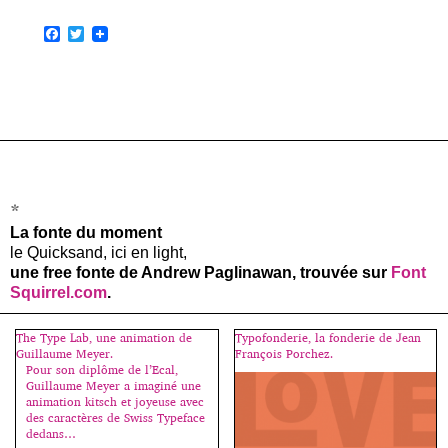
F
T
a
w
c
i
e
t
b
t
o
e
o
r
k
*
La fonte du moment
le Quicksand, ici en light,
une free fonte de Andrew Paglinawan, trouvée sur
Font
Squirrel.com
.
The Type Lab, une animation de
Typofonderie, la fonderie de Jean
Guillaume Meyer.
François Porchez.
Pour son diplôme de l’Ecal,
Guillaume Meyer a imaginé une
animation kitsch et joyeuse avec
des caractères de Swiss Typeface
dedans…