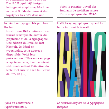
D.A.N.C.E., qui déjà intégrait
Voici le premier travail des
lettrages et graphisme, Machine
étudiants de troisième année
molle et So Me détournent des
d’arts graphiques de l’ÉSAG-
logotypes très 80’s dans une
Penninghen, une affiche-
ambiance ultra sophistiquée.
specimen, à la fois présentation
Le détail en typographie par Jost
L’affiche typographique : quand la
fonctionnelle, esthétique et
Hochuli.
lettre fait tout le travail…
pédagogique d’un grand
Les éditions B42 continuent leur
caractère de l’histoire
travail remarquable autour du
typographique. Cliquez sur une
graphisme et de la typographie.
image pour démarrer le
Une édition du livre de Jost
diaporama. Merci à Jeff Blunden
Hochuli, Le détail en
qui m’assiste pour ce cours.
typographie, est à nouveau
disponible. Voici leur
présentation : “Une mise en page
adaptée au texte, bien pensée et
séduisante retient l’attention du
lecteur et suscite chez lui l’envie
de lire. En […]
Tyrsa en conférence à
Le caractère singulier de la typographie
Type@Paris2015.
française.