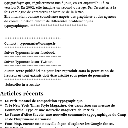
typographique
qui, régulièrement mis à jour, en est aujourd’hui à sa
version 3. En 2002, elle imagine un second ouvrage,
Des Caractères
, à la
fois catalogue de caractères et histoire de la lettre.
Elle intervient comme consultante auprès des graphistes et des agences
de communication autour de différentes problématiques
typographiques. *********************************
*********************************
Contact :
typomanie@orange.fr
*********************************
Suivre
Typomanie
sur facebook.
*********************************
Suivre
Typomanie
sur Twitter.
*********************************
Aucun texte publié ici ne peut être reproduit sans la permission de
l’auteur et tout extrait doit être crédité sous peine de poursuites.
*********************************
Subscribe in a reader
Articles récents
Le Petit manuel de composition typographique.
T: le New York Times Style Magazine, des caractères sur-mesure de
Commercial Type et une nouvelle maquette de Patrick Li.
Le Faune d’Alice Savoie, une nouvelle commande typographique du Cnap
et de l’Imprimerie nationale.
Font Map, encore une nouvelle façon d’explorer les Google fontes.