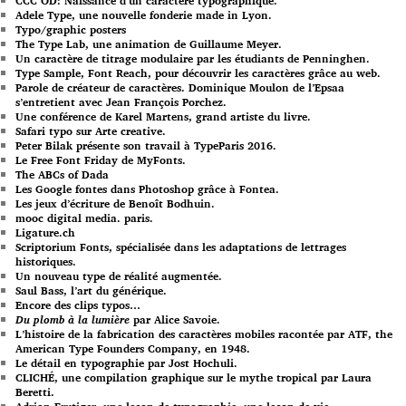
CCC OD: Naissance d’un caractère typographique.
Adele Type, une nouvelle fonderie made in Lyon.
Typo/graphic posters
The Type Lab, une animation de Guillaume Meyer.
Un caractère de titrage modulaire par les étudiants de Penninghen.
Type Sample, Font Reach, pour découvrir les caractères grâce au web.
Parole de créateur de caractères. Dominique Moulon de l’Epsaa
s’entretient avec Jean François Porchez.
Une conférence de Karel Martens, grand artiste du livre.
Safari typo sur Arte creative.
Peter Bilak présente son travail à TypeParis 2016.
Le Free Font Friday de MyFonts.
The ABCs of Dada
Les Google fontes dans Photoshop grâce à Fontea.
Les jeux d’écriture de Benoît Bodhuin.
mooc digital media. paris.
Ligature.ch
Scriptorium Fonts, spécialisée dans les adaptations de lettrages
historiques.
Un nouveau type de réalité augmentée.
Saul Bass, l’art du générique.
Encore des clips typos…
Du plomb à la lumière
par Alice Savoie.
L’histoire de la fabrication des caractères mobiles racontée par ATF, the
American Type Founders Company, en 1948.
Le détail en typographie par Jost Hochuli.
CLICHÉ, une compilation graphique sur le mythe tropical par Laura
Beretti.