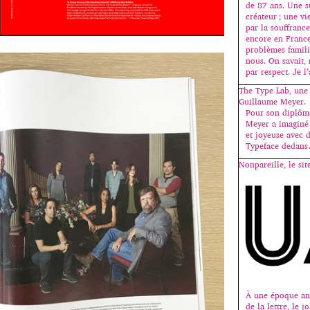
de 87 ans. Une s
créateur ; une 
par la souffrance
encore en France
problèmes famili
nous. On savait, 
par respect. Je l
The Type Lab, une
Guillaume Meyer.
Pour son diplôme
Meyer a imaginé
et joyeuse avec 
Typeface dedan
Nonpareille, le sit
À une époque anc
de la lettre, le 