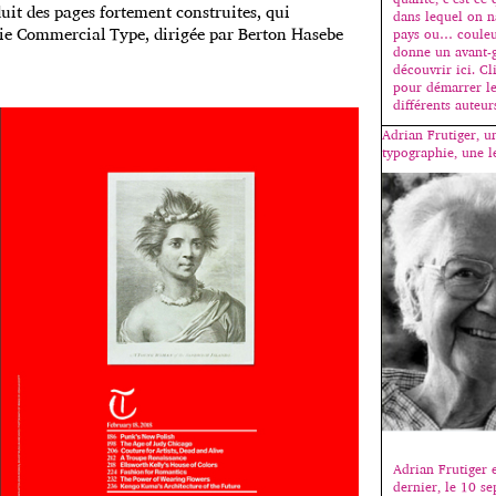
it des pages fortement construites, qui
dans lequel on n
erie Commercial Type, dirigée par Berton Hasebe
pays ou… couleur
donne un avant-g
découvrir ici. C
pour démarrer l
différents auteur
Adrian Frutiger, u
typographie, une l
Adrian Frutiger 
dernier, le 10 s