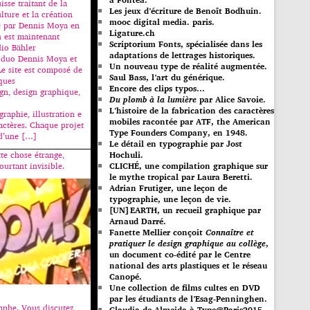
isse traitant de la
Les jeux d’écriture de Benoît Bodhuin.
lture et la création
mooc digital media. paris.
e par Dennis Moya en
Ligature.ch
h est maintenant
Scriptorium Fonts, spécialisée dans les
dio Bähler
adaptations de lettrages historiques.
 duo Dennis Moya et
Un nouveau type de réalité augmentée.
Le site est composé de
Saul Bass, l’art du générique.
iques
Encore des clips typos…
ign, design graphique,
Du plomb à la lumière
par Alice Savoie.
L’histoire de la fabrication des caractères
graphie, illustration e
mobiles racontée par ATF, the American
ractères. Chaque projet
Type Founders Company, en 1948.
d’une […]
Le détail en typographie par Jost
Hochuli.
tte chose étrange,
CLICHÉ, une compilation graphique sur
ourtant invisible.
le mythe tropical par Laura Beretti.
Adrian Frutiger, une leçon de
typographie, une leçon de vie.
[UN]EARTH, un recueil graphique par
Arnaud Darré.
Fanette Mellier conçoit
Connaître et
pratiquer le design graphique au collège
,
un document co-édité par le Centre
national des arts plastiques et le réseau
Canopé.
Une collection de films cultes en DVD
par les étudiants de l’Esag-Penninghen.
aphe. Vous discutez
Claudia de Almeida à Type@Paris2015.