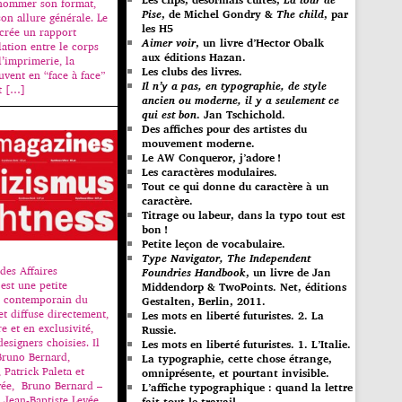
nommer son format,
Pise
, de Michel Gondry &
The child
, par
son allure générale. Le
les H5
crée un rapport
Aimer voir
, un livre d’Hector Obalk
lation entre le corps
aux éditions Hazan.
 l’imprimerie, la
Les clubs des livres.
ouvent en “face à face”
Il n’y a pas, en typographie, de style
nt […]
ancien ou moderne, il y a seulement ce
qui est bon
. Jan Tschichold.
Des affiches pour des artistes du
mouvement moderne.
Le AW Conqueror, j’adore !
Les caractères modulaires.
Tout ce qui donne du caractère à un
caractère.
Titrage ou labeur, dans la typo tout est
bon !
Petite leçon de vocabulaire.
Type Navigator, The Independent
des Affaires
Foundries Handbook
, un livre de Jan
est une petite
Middendorp & TwoPoints. Net, éditions
s contemporain du
Gestalten, Berlin, 2011.
et diffuse directement,
Les mots en liberté futuristes. 2. La
e et en exclusivité,
Russie.
designers choisies. Il
Les mots en liberté futuristes. 1. L’Italie.
Bruno Bernard,
La typographie, cette chose étrange,
 Patrick Paleta et
omniprésente, et pourtant invisible.
vée, Bruno Bernard –
L’affiche typographique : quand la lettre
t Jean-Baptiste Levée
fait tout le travail…