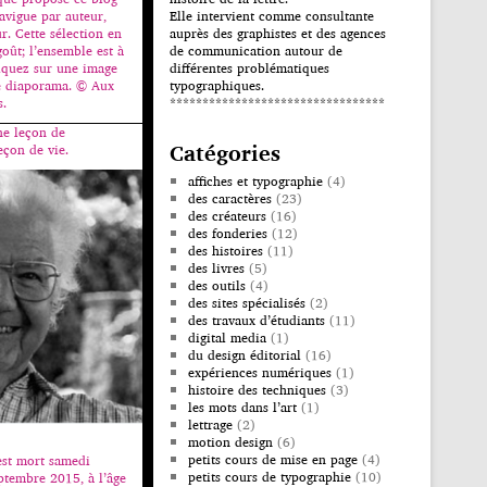
avigue par auteur,
Elle intervient comme consultante
. Cette sélection en
auprès des graphistes et des agences
oût; l’ensemble est à
de communication autour de
liquez sur une image
différentes problématiques
e diaporama. © Aux
typographiques.
s.
*********************************
ne leçon de
Catégories
eçon de vie.
affiches et typographie
(4)
des caractères
(23)
des créateurs
(16)
des fonderies
(12)
des histoires
(11)
des livres
(5)
des outils
(4)
des sites spécialisés
(2)
des travaux d’étudiants
(11)
digital media
(1)
du design éditorial
(16)
expériences numériques
(1)
histoire des techniques
(3)
les mots dans l’art
(1)
lettrage
(2)
motion design
(6)
petits cours de mise en page
(4)
est mort samedi
petits cours de typographie
(10)
eptembre 2015, à l’âge