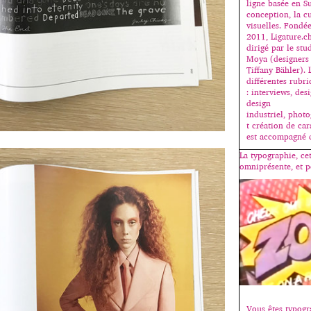
ligne basée en Su
conception, la cu
visuelles. Fondé
2011, Ligature.c
dirigé par le stu
Moya (designers
Tiffany Bähler). 
différentes rubr
: interviews, des
design
industriel, photo
t création de ca
est accompagné 
La typographie, ce
omniprésente, et p
Vous êtes typogr