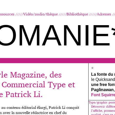
Aller au contenu principal
ssources
Vidéo/audio/thèque
Bibliothèque
Adresses
OMANIE
*
yle Magazine, des
La fonte du
le Quicksand, 
e Commercial Type et
une free fo
 Patrick Li.
Paglinawan,
Font Squirr
Typo/graphic post
Découvrir différe
u contenu éditorial élargi, Patrick Li conçoit
l’affiche, promo
n avec la nouvelle rédactrice en chef du
qualité, c’est ce