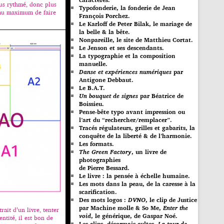
us rythmé, donc plus
Typofonderie, la fonderie de Jean
 au maximum de faire
François Porchez.
Le Karloff de Peter Bilak, le mariage de
la belle & la bête.
Nonpareille, le site de Matthieu Cortat.
Le Jenson et ses descendants.
La typographie et la composition
manuelle.
Danse et expériences numériques
par
Antigone Debbaut.
Le B.A.T.
Un bouquet de signes
par Béatrice de
Boissieu.
Pense-bête typo avant impression ou
l’art du “rechercher/remplacer”.
Tracés régulateurs, grilles et gabarits, la
conquête de la liberté & de l’harmonie.
Les formats.
The Green Factory
, un livre de
photographies
de Pierre Bessard.
Le livre : la pensée à échelle humaine.
Les mots dans la peau, de la caresse à la
scarification.
Des mots logos :
DVNO
, le clip de Justice
par Machine molle & So Me,
Enter the
rait d’un livre, tenter
void
, le générique, de Gaspar Noé.
entité, il est bon de
Les clips, désormais cultes,
La tour de