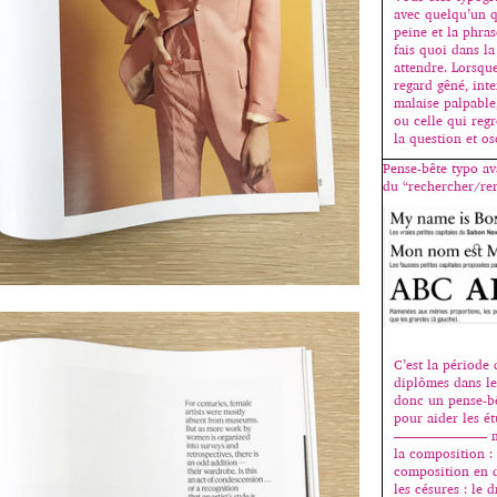
avec quelqu’un q
peine et la phrase
fais quoi dans la 
attendre. Lorsqu
regard gêné, inte
malaise palpable,
ou celle qui regr
la question et os
Pense-bête typo av
du “rechercher/re
C’est la période
diplômes dans les
donc un pense-b
pour aider les ét
——————— mes 
la composition :
composition en 
les césures : le 