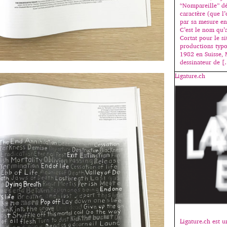
“Nompareille” dé
caractère (que l
par sa mesure en 
C’est le nom qu’
Cortat pour le si
productions typ
1982 en Suisse, 
dessinateur de 
Ligature.ch
Ligature.ch est 