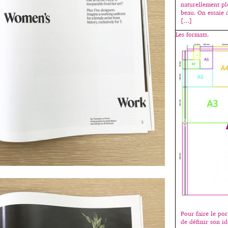
naturellement pl
beau. On essaie
[…]
Les formats.
Pour faire le port
de définir son id