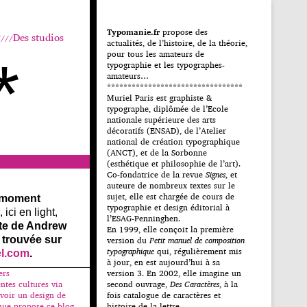
Typomanie.fr
propose des
Des studios
actualités, de l’histoire, de la théorie,
pour tous les amateurs de
*
typographie et les typographes-
amateurs…
*********************************
Muriel Paris est graphiste &
typographe, diplômée de l’Ecole
nationale supérieure des arts
décoratifs (ENSAD), de l’Atelier
national de création typographique
(ANCT), et de la Sorbonne
(esthétique et philosophie de l’art).
Co-fondatrice de la revue
Signes
, et
auteure de nombreux textes sur le
sujet, elle est chargée de cours de
 moment
typographie et design éditorial à
ici en light,
l’ESAG-Penninghen.
nte de Andrew
En 1999, elle conçoit la première
 trouvée sur
version du
Petit manuel de composition
typographique
qui, régulièrement mis
el.com
.
à jour, en est aujourd’hui à sa
ers
version 3. En 2002, elle imagine un
ntes cultures via
second ouvrage,
Des Caractères
, à la
uvoir un design de
fois catalogue de caractères et
 que propose ce blog
histoire de la lettre.