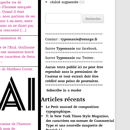
réalité augmentée
(1)
uperbe vie de
vie d’homme marquée
. Quand il était
Rechercher :
, nous parlions de ses
aux à mi-mots, entre
mais on ne disait pas,
’ai rencontré […]
*********************************
 animation de
Contact :
typomanie@orange.fr
*********************************
 de l’Ecal, Guillaume
Suivre
Typomanie
sur facebook.
 une animation kitsch
*********************************
des caractères de Swiss
Suivre
Typomanie
sur Twitter.
s…
*********************************
Aucun texte publié ici ne peut être
e de Matthieu Cortat.
reproduit sans la permission de
l’auteur et tout extrait doit être
crédité sous peine de poursuites.
*********************************
Subscribe in a reader
Articles récents
Le Petit manuel de composition
typographique.
T: le New York Times Style Magazine,
des caractères sur-mesure de Commercial
ienne de l’histoire
Type et une nouvelle maquette de
joli nom de
Patrick Li.