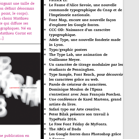
signait une taille de
Le Faune d’Alice Savoie, une nouvelle
’on définit désormais
commande typographique du Cnap et de
point, le corps).
l’Imprimerie nationale.
a choisi Matthieu
Font Map, encore une nouvelle façon
te qui diffuse ses
d’explorer les Google fontes.
ographiques. Né en
CCC OD: Naissance d’un caractère
Matthieu Cortat est
typographique.
[…]
Adele Type, une nouvelle fonderie made
in Lyon.
Typo/graphic posters
The Type Lab, une animation de
Guillaume Meyer.
Un caractère de titrage modulaire par les
étudiants de Penninghen.
Type Sample, Font Reach, pour découvrir
les caractères grâce au web.
Parole de créateur de caractères.
Dominique Moulon de l’Epsaa
s’entretient avec Jean François Porchez.
Une conférence de Karel Martens, grand
artiste du livre.
Safari typo sur Arte creative.
Peter Bilak présente son travail à
TypeParis 2016.
Le Free Font Friday de MyFonts.
The ABCs of Dada
Les Google fontes dans Photoshop grâce
une publication en
à Fontea.