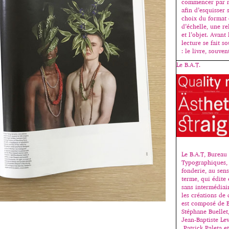
commencer par 
afin d’esquisser 
choix du format 
d’échelle, une re
et l’objet. Avant
lecture se fait s
: le livre, souve
Le B.A.T.
Le B.A.T, Bureau 
Typographiques, 
fonderie, au sen
terme, qui édite 
sans intermédiair
les créations de 
est composé de 
Stéphane Buellet,
Jean-Baptiste Le
Patrick Paleta e