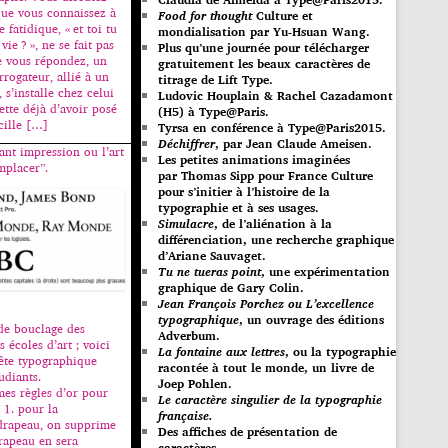
ue vous connaissez à
Food for thought
Culture et
 fatidique, « et toi tu
mondialisation par Yu-Hsuan Wang.
vie ? », ne se fait pas
Plus qu’une journée pour télécharger
e vous répondez, un
gratuitement les beaux caractères de
rrogateur, allié à un
titrage de Lift Type.
 s’installe chez celui
Ludovic Houplain & Rachel Cazadamont
ette déjà d’avoir posé
(H5) à Type@Paris.
cille […]
Tyrsa en conférence à Type@Paris2015.
Déchiffrer
, par Jean Claude Ameisen.
ant impression ou l’art
Les petites animations imaginées
mplacer”.
par Thomas Sipp pour France Culture
pour s’initier à l’histoire de la
typographie et à ses usages.
Simulacre
, de l’aliénation à la
différenciation, une recherche graphique
d’Ariane Sauvaget.
Tu ne tueras point
, une expérimentation
graphique de Gary Colin.
Jean François Porchez ou L’excellence
typographique
, un ouvrage des éditions
 de bouclage des
Adverbum.
 écoles d’art ; voici
La fontaine aux lettres
, ou la typographie
ête typographique
racontée à tout le monde, un livre de
udiants.
Joep Pohlen.
règles d’or pour
Le caractère singulier de la typographie
 1. pour la
française.
drapeau, on supprime
Des affiches de présentation de
drapeau en sera
caractères.