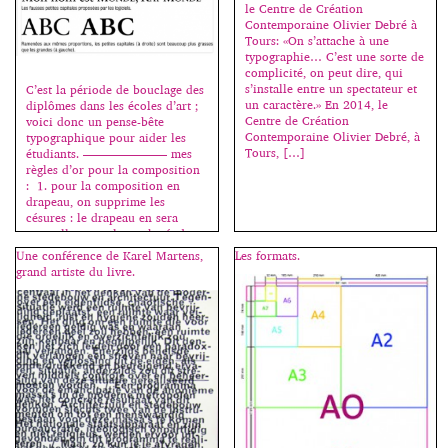
pratique artistique et, lorsque
cadre […]
le Centre de Création
Dada part à la conquête du
Contemporaine Olivier Debré à
langage, c’est pour découvrir
Tours: «On s’attache à une
une autre forme de
typographie… C’est une sorte de
communication basée sur des
complicité, on peut dire, qui
principes radicalement
s’installe entre un spectateur et
C’est la période de bouclage des
nouveaux. Après la
un caractère.» En 2014, le
diplômes dans les écoles d’art ;
démystification, peut naître
Centre de Création
voici donc un pense-bête
l’exploration progressive. Les
Contemporaine Olivier Debré, à
typographique pour aider les
images et les textes dadas
Tours, […]
étudiants. ——————— mes
montrent […]
règles d’or pour la composition
: 1. pour la composition en
drapeau, on supprime les
césures : le drapeau en sera
naturellement plus rythmé, donc
plus beau. On essaie au
Une conférence de Karel Martens,
Les formats.
maximum de faire […]
grand artiste du livre.