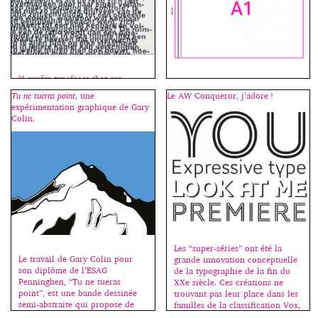
“I prefer typefaces that are
Pour faire le portrait d’un livre,
uneasy… imper­fect… like jazz.
tenter de définir son identité, il
Tu ne tueras point
, une
Le AW Conqueror, j’adore !
It’s more believ­able.”
est bon de commencer par
expérimentation graphique de Gary
nommer son format, afin
Colin.
d’esquisser son allure générale.
Le choix du format crée un
rapport d’échelle, une relation
entre le corps et l’objet. Avant
l’imprimerie, la lecture se fait
souvent en “face à face” : le
livre, souvent […]
Les “super-séries” ont été la
Le travail de Gary Colin pour
grande innovation conceptuelle
son diplôme de l’ESAG
de la typographie de la fin du
Penninghen, “Tu ne tueras
XXe siècle. Ces créations ne
point”, est une bande dessinée
trouvant pas leur place dans les
semi-abstraite qui propose de
familles de la classification Vox,
mettre en scène une série
j’ai décidé de leur en dédier une