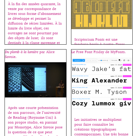
À la fin des années quarante, la
vente par correspondance de
livres sous forme d’abonnement
se développe et permet la
diffusion de séries limitées. À la
limite du livre objet, ces
ouvrages ne sont pourtant pas
des objets de luxe; ils sont
Scriptorium Fonts est une
destinés à la classe moyenne et
fonderie basée à Austin, Texas,
les graphistes qui les conçoivent
fondée en 1992 par le designer
Du plomb à la lumière
par Alice
Le Free Font Friday de MyFonts.
les voient […]
de jeu, éditeur et historien Dave
Savoie.
Nalle. Cette drôle de fonderie
numérique est spécialisée dans
les adaptations de lettrages à la
main d’anciens d’artistes
ou calligraphes comme Alphons
Mucha, William Morris, Willy
Pogany, Arthur Rackham et
Howard Pyle. Leur catalogue
comprend actuellement plus
[…]
Après une courte présentation
de son parcours, de l’université
de Reading (Royaume-Uni) à
Les initiatives se multiplient
son propre studio, en passant
pour faire connaître les
par Monotype, Alice Savoie pose
créations typographiques
la question de ce que peut
contemporaines. Une très bonne