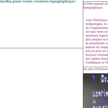
lmedia.paris/cours/creation-typographique/
Le Petit manuel d
typographique.
Avec l’évolution
technologies, le
de l’expérimenta
est sans cesse re
nouveaux logicie
plus pointus et o
de possibilités cr
manuel de compo
suit de près ces 
toujours d’actua
des repères fon
l’esthétique et l
Les jeux d’écritur