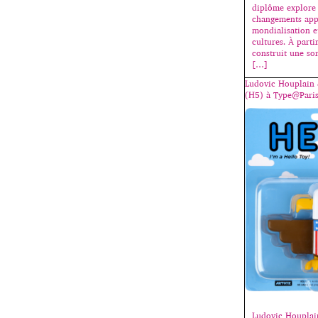
diplôme explore 
changements app
mondialisation e
cultures. À partir
construit une so
[…]
Ludovic Houplain
(H5) à Type@Paris
Ludovic Houplai