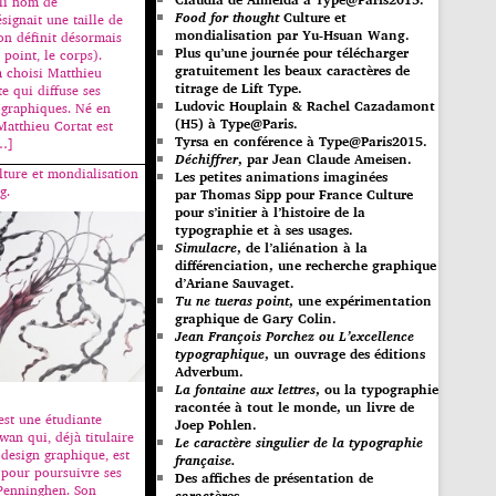
joli nom de
Food for thought
Culture et
signait une taille de
mondialisation par Yu-Hsuan Wang.
’on définit désormais
Plus qu’une journée pour télécharger
point, le corps).
gratuitement les beaux caractères de
a choisi Matthieu
titrage de Lift Type.
te qui diffuse ses
Ludovic Houplain & Rachel Cazadamont
ographiques. Né en
(H5) à Type@Paris.
Matthieu Cortat est
Tyrsa en conférence à Type@Paris2015.
[…]
Déchiffrer
, par Jean Claude Ameisen.
ture et mondialisation
Les petites animations imaginées
g.
par Thomas Sipp pour France Culture
pour s’initier à l’histoire de la
typographie et à ses usages.
Simulacre
, de l’aliénation à la
différenciation, une recherche graphique
d’Ariane Sauvaget.
Tu ne tueras point
, une expérimentation
graphique de Gary Colin.
Jean François Porchez ou L’excellence
typographique
, un ouvrage des éditions
Adverbum.
La fontaine aux lettres
, ou la typographie
racontée à tout le monde, un livre de
st une étudiante
Joep Pohlen.
wan qui, déjà titulaire
Le caractère singulier de la typographie
 design graphique, est
française.
pour poursuivre ses
Des affiches de présentation de
Penninghen. Son
caractères.