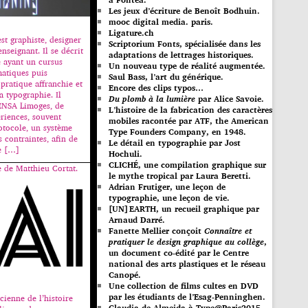
Les jeux d’écriture de Benoît Bodhuin.
mooc digital media. paris.
Ligature.ch
st graphiste, designer
Scriptorium Fonts, spécialisée dans les
enseignant. Il se décrit
adaptations de lettrages historiques.
ayant un cursus
Un nouveau type de réalité augmentée.
atiques puis
Saul Bass, l’art du générique.
pratique affranchie et
Encore des clips typos…
a typographie. Il
Du plomb à la lumière
par Alice Savoie.
’ENSA Limoges, de
L’histoire de la fabrication des caractères
riences, souvent
mobiles racontée par ATF, the American
otocole, un système
Type Founders Company, en 1948.
s contraintes, afin de
Le détail en typographie par Jost
e […]
Hochuli.
CLICHÉ, une compilation graphique sur
e de Matthieu Cortat.
le mythe tropical par Laura Beretti.
Adrian Frutiger, une leçon de
typographie, une leçon de vie.
[UN]EARTH, un recueil graphique par
Arnaud Darré.
Fanette Mellier conçoit
Connaître et
pratiquer le design graphique au collège
,
un document co-édité par le Centre
national des arts plastiques et le réseau
Canopé.
Une collection de films cultes en DVD
par les étudiants de l’Esag-Penninghen.
ienne de l’histoire
Claudia de Almeida à Type@Paris2015.