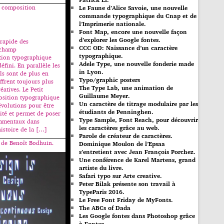
e composition
Le Faune d’Alice Savoie, une nouvelle
commande typographique du Cnap et de
l’Imprimerie nationale.
Font Map, encore une nouvelle façon
d’explorer les Google fontes.
 rapide des
CCC OD: Naissance d’un caractère
 champ
typographique.
tion typographique
Adele Type, une nouvelle fonderie made
défini. En parallèle les
in Lyon.
ls sont de plus en
Typo/graphic posters
ffrent toujours plus
The Type Lab, une animation de
éatives. Le Petit
Guillaume Meyer.
sition typographique
Un caractère de titrage modulaire par les
évolutions pour être
étudiants de Penninghen.
lité et permet de poser
Type Sample, Font Reach, pour découvrir
damentaux dans
les caractères grâce au web.
’histoire de la […]
Parole de créateur de caractères.
e de Benoît Bodhuin.
Dominique Moulon de l’Epsaa
s’entretient avec Jean François Porchez.
Une conférence de Karel Martens, grand
artiste du livre.
Safari typo sur Arte creative.
Peter Bilak présente son travail à
TypeParis 2016.
Le Free Font Friday de MyFonts.
The ABCs of Dada
Les Google fontes dans Photoshop grâce
à Fontea.