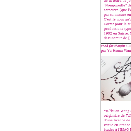
de la lettre, le 
“Nompareille” dé
caractère (que l
par sa mesure en 
C’est le nom qu’
Cortat pour le si
productions typ
1982 en Suisse, 
dessinateur de 
Food for thought
Cul
par Yu-Hsuan Wan
Yu-Hsuan Wang e
originaire de Taï
d’une licence de
venue en France 
études à l’ESAG-