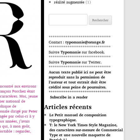
réalité augmentée
(1)
Rechercher :
*********************************
Contact :
typomanie@orange.fr
*********************************
Suivre
Typomanie
sur facebook.
*********************************
Suivre
Typomanie
sur Twitter.
*********************************
Aucun texte publié ici ne peut être
reproduit sans la permission de
l’auteur et tout extrait doit être
rencontré aux environs
crédité sous peine de poursuites.
ançois Porchez était
*********************************
 caractères. Moi, jeune
Subscribe in a reader
lier national de
Articles récents
phique de
onale dirigé par Peter
Le Petit manuel de composition
agée par celui-ci à y
typographique.
ux années, j’avais
T: le New York Times Style Magazine,
n qui, à mon goût,
des caractères sur-mesure de Commercial
fortable : regarder,
Type et une nouvelle maquette de
Patrick Li.