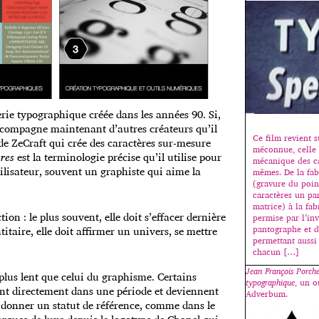
rie typographique créée dans les années 90. Si,
 accompagne maintenant d’autres créateurs qu’il
Ce film revient 
 de ZeCraft qui crée des caractères sur-mesure
méconnue, celle 
ères
est la terminologie précise qu’il utilise pour
mécanique des ca
utilisateur, souvent un graphiste qui aime la
mêmes. De la fab
(gravure du poin
caractères un pa
matrice) à la fa
on : le plus souvent, elle doit s’effacer dernière
permise par l’in
itaire, elle doit affirmer un univers, se mettre
pantographe et d
permettant aussi
chacun […]
Jean François Porche
plus lent que celui du graphisme. Certains
typographique
, un o
ent directement dans une période et deviennent
Adverbum.
r donner un statut de référence, comme dans le