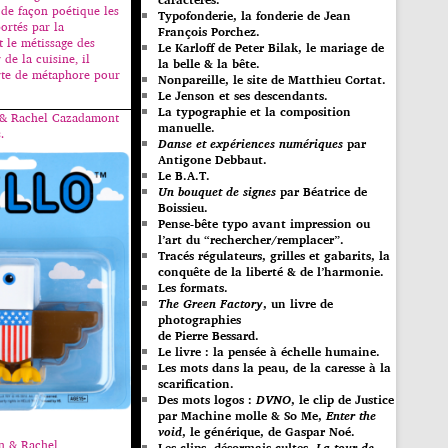
de façon poétique les
Typofonderie, la fonderie de Jean
ortés par la
François Porchez.
t le métissage des
Le Karloff de Peter Bilak, le mariage de
 de la cuisine, il
la belle & la bête.
rte de métaphore pour
Nonpareille, le site de Matthieu Cortat.
Le Jenson et ses descendants.
La typographie et la composition
 & Rachel Cazadamont
manuelle.
.
Danse et expériences numériques
par
Antigone Debbaut.
Le B.A.T.
Un bouquet de signes
par Béatrice de
Boissieu.
Pense-bête typo avant impression ou
l’art du “rechercher/remplacer”.
Tracés régulateurs, grilles et gabarits, la
conquête de la liberté & de l’harmonie.
Les formats.
The Green Factory
, un livre de
photographies
de Pierre Bessard.
Le livre : la pensée à échelle humaine.
Les mots dans la peau, de la caresse à la
scarification.
Des mots logos :
DVNO
, le clip de Justice
par Machine molle & So Me,
Enter the
void
, le générique, de Gaspar Noé.
n & Rachel
Les clips, désormais cultes,
La tour de