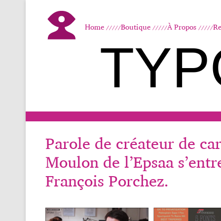
Home
Boutique
À Propos
Re
TYP
Parole de créateur de ca
Moulon de l’Epsaa s’entr
François Porchez.