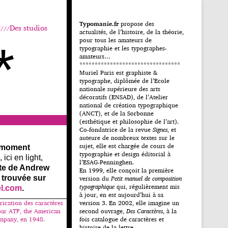
Typomanie.fr
propose des
Des studios
actualités, de l’histoire, de la théorie,
pour tous les amateurs de
*
typographie et les typographes-
amateurs…
*********************************
Muriel Paris est graphiste &
typographe, diplômée de l’Ecole
nationale supérieure des arts
décoratifs (ENSAD), de l’Atelier
national de création typographique
(ANCT), et de la Sorbonne
(esthétique et philosophie de l’art).
Co-fondatrice de la revue
Signes
, et
auteure de nombreux textes sur le
sujet, elle est chargée de cours de
 moment
typographie et design éditorial à
ici en light,
l’ESAG-Penninghen.
nte de Andrew
En 1999, elle conçoit la première
 trouvée sur
version du
Petit manuel de composition
typographique
qui, régulièrement mis
el.com
.
à jour, en est aujourd’hui à sa
brication des caractères
version 3. En 2002, elle imagine un
par ATF, the American
second ouvrage,
Des Caractères
, à la
mpany, en 1948.
fois catalogue de caractères et
histoire de la lettre.