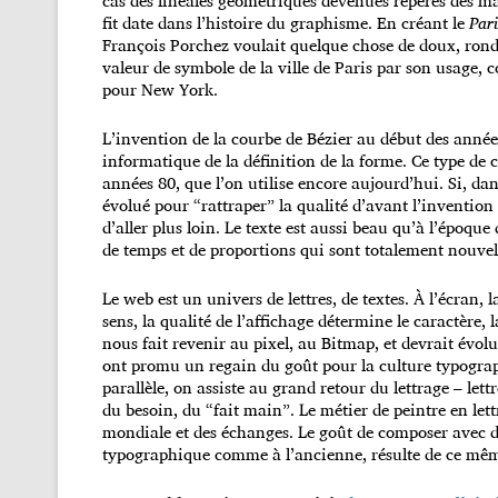
cas des linéales géométriques devenues repères des ma
fit date dans l’histoire du graphisme. En créant le
Pari
François Porchez voulait quelque chose de doux, rond,
valeur de symbole de la ville de Paris par son usage,
pour New York.
L’invention de la courbe de Bézier au début des anné
informatique de la définition de la forme. Ce type de c
années 80, que l’on utilise encore aujourd’hui. Si, d
évolué pour “rattraper” la qualité d’avant l’invention
d’aller plus loin. Le texte est aussi beau qu’à l’époqu
de temps et de proportions qui sont totalement nouvelle
Le web est un univers de lettres, de textes. À l’écran,
sens, la qualité de l’affichage détermine le caractère, 
nous fait revenir au pixel, au Bitmap, et devrait évolue
ont promu un regain du goût pour la culture typographi
parallèle, on assiste au grand retour du lettrage – lett
du besoin, du “fait main”. Le métier de peintre en lett
mondiale et des échanges. Le goût de composer avec de
typographique comme à l’ancienne, résulte de ce mêm