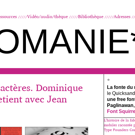
Aller au contenu principal
ssources
Vidéo/audio/thèque
Bibliothèque
Adresses
OMANIE
*
ractères. Dominique
La fonte du
le Quicksand, 
etient avec Jean
une free fo
Paglinawan,
Font Squirr
L’histoire de la fa
mobiles racontée 
Type Founders Co