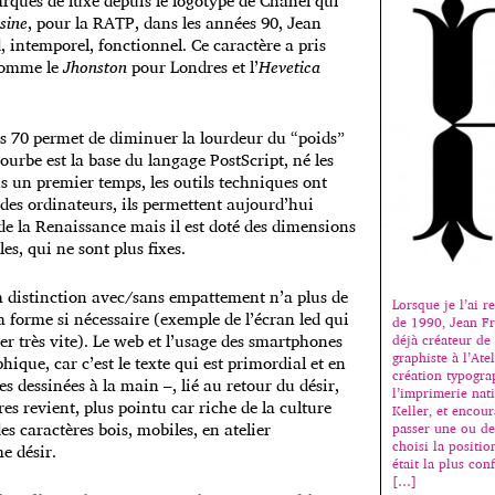
rques de luxe depuis le logotype de Chanel qui
sine
, pour la RATP, dans les années 90, Jean
 intemporel, fonctionnel. Ce caractère a pris
 comme le
Jhonston
pour Londres et l’
Hevetica
es 70 permet de diminuer la lourdeur du “poids”
ourbe est la base du langage PostScript, né les
ans un premier temps,
les outils techniques ont
 des ordinateurs, ils permettent aujourd’hui
e de la Renaissance mais il est doté des dimensions
s, qui ne sont plus fixes.
 la distinction avec/sans empattement n’a plus de
Lorsque je l’ai 
la forme si nécessaire (exemple de l’écran led qui
de 1990, Jean Fr
r très vite). L
e web et l’usage des smartphones
déjà créateur de
graphiste à l’Ate
que, car c’est le texte qui est primordial et en
création typogra
res dessinées à la main –, lié au retour du désir,
l’imprimerie nati
res revient, plus pointu car riche de la culture
Keller, et encour
s caractères bois, mobiles, en atelier
passer une ou de
choisi la positio
e désir.
était la plus con
[…]