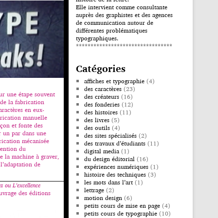
Elle intervient comme consultante
auprès des graphistes et des agences
de communication autour de
différentes problématiques
typographiques.
*********************************
Catégories
affiches et typographie
(4)
des caractères
(23)
sur une étape souvent
des créateurs
(16)
de la fabrication
des fonderies
(12)
ractères en eux-
des histoires
(11)
rication manuelle
des livres
(5)
çon et fonte des
des outils
(4)
r un par dans une
des sites spécialisés
(2)
brication mécanisée
des travaux d’étudiants
(11)
vention du
digital media
(1)
e la machine à graver,
du design éditorial
(16)
 l’adaptation de
expériences numériques
(1)
histoire des techniques
(3)
les mots dans l’art
(1)
z ou L’excellence
lettrage
(2)
uvrage des éditions
motion design
(6)
petits cours de mise en page
(4)
petits cours de typographie
(10)