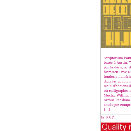
Scriptorium Font
basée à Austin, 
par le designer d
historien Dave N
fonderie numériq
dans les adaptati
main d’anciens d’
ou calligraphes
Mucha, William 
Arthur Rackham 
catalogue compr
[…]
Le B.A.T.