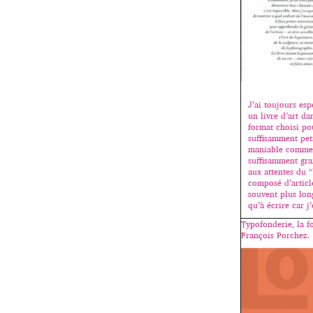
J’ai toujours esp
un livre d’art dan
format choisi pou
suffisamment peti
maniable comme
suffisamment gra
aux attentes du “b
composé d’articl
souvent plus lon
qu’à écrire car j
Typofonderie, la f
François Porchez.