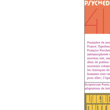
Pionnière de nos
France, Typofond
François Porchez
métamorphosée c
nouveau site, une
désir de publier 
nouveaux créateu
les classiques de
humanes sont rare
pour elles ; l’Ap
Scriptorium Fonts,
adaptations de lett