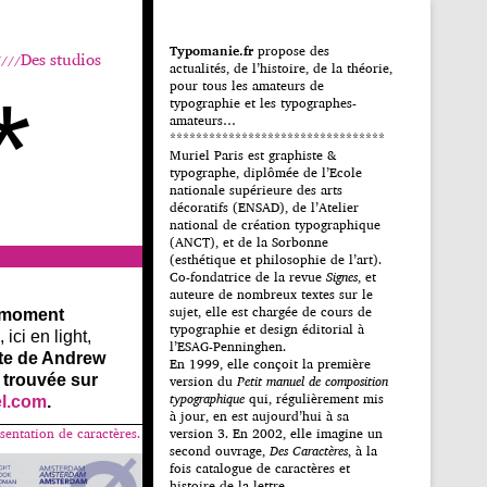
Typomanie.fr
propose des
Des studios
actualités, de l’histoire, de la théorie,
pour tous les amateurs de
*
typographie et les typographes-
amateurs…
*********************************
Muriel Paris est graphiste &
typographe, diplômée de l’Ecole
nationale supérieure des arts
décoratifs (ENSAD), de l’Atelier
national de création typographique
(ANCT), et de la Sorbonne
(esthétique et philosophie de l’art).
Co-fondatrice de la revue
Signes
, et
auteure de nombreux textes sur le
sujet, elle est chargée de cours de
 moment
typographie et design éditorial à
ici en light,
l’ESAG-Penninghen.
nte de Andrew
En 1999, elle conçoit la première
 trouvée sur
version du
Petit manuel de composition
typographique
qui, régulièrement mis
el.com
.
à jour, en est aujourd’hui à sa
sentation de caractères.
version 3. En 2002, elle imagine un
second ouvrage,
Des Caractères
, à la
fois catalogue de caractères et
histoire de la lettre.