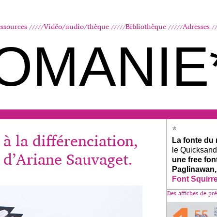
Aller au contenu principal
ssources
Vidéo/audio/thèque
Bibliothèque
Adresses
OMANIE
*
 à la différenciation,
La fonte du
le Quicksand, 
 d’Ariane Sauvaget.
une free fo
Paglinawan,
Font Squirr
Des affiches de pré