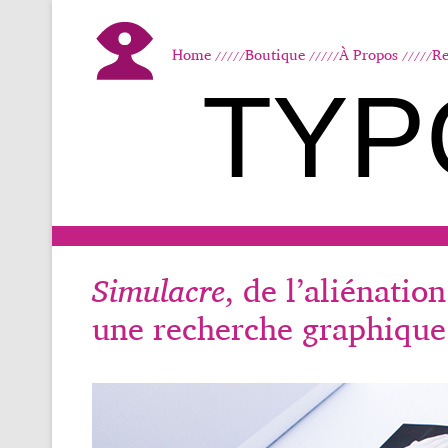
Home
Boutique
À Propos
Re
TYP
Simulacre
, de l’aliénation
une recherche graphique