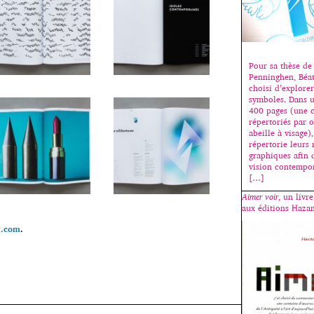
Pour sa thèse de 
Penninghen, Béat
choisi d’explorer
symboles. Dans u
400 pages (une c
répertoriés par 
abeille à visage),
répertorie leurs 
graphiques afin 
vision contempor
[…]
Aimer voir
, un livr
aux éditions Hazan
t.com
.