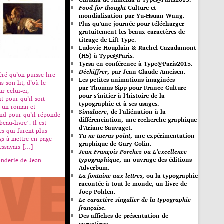
Food for thought
Culture et
mondialisation par Yu-Hsuan Wang.
Plus qu’une journée pour télécharger
gratuitement les beaux caractères de
titrage de Lift Type.
Ludovic Houplain & Rachel Cazadamont
(H5) à Type@Paris.
Tyrsa en conférence à Type@Paris2015.
Déchiffrer
, par Jean Claude Ameisen.
éré qu’on puisse lire
Les petites animations imaginées
s son lit, d’où le
par Thomas Sipp pour France Culture
r celui-ci,
pour s’initier à l’histoire de la
t pour qu’il soit
typographie et à ses usages.
 un roman et
Simulacre
, de l’aliénation à la
nd pour qu’il réponde
différenciation, une recherche graphique
eau-livre”. Il est
d’Ariane Sauvaget.
es qui furent plus
Tu ne tueras point
, une expérimentation
gs à mettre en page
graphique de Gary Colin.
’essayais […]
Jean François Porchez ou L’excellence
typographique
, un ouvrage des éditions
onderie de Jean
Adverbum.
La fontaine aux lettres
, ou la typographie
racontée à tout le monde, un livre de
Joep Pohlen.
Le caractère singulier de la typographie
française.
Des affiches de présentation de
caractères.