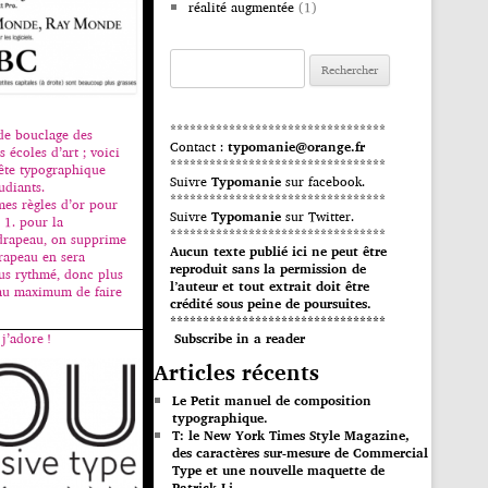
réalité augmentée
(1)
Rechercher :
*********************************
 de bouclage des
Contact :
typomanie@orange.fr
 écoles d’art ; voici
*********************************
ête typographique
Suivre
Typomanie
sur facebook.
udiants.
*********************************
règles d’or pour
Suivre
Typomanie
sur Twitter.
 1. pour la
*********************************
drapeau, on supprime
Aucun texte publié ici ne peut être
drapeau en sera
reproduit sans la permission de
us rythmé, donc plus
l’auteur et tout extrait doit être
 au maximum de faire
crédité sous peine de poursuites.
*********************************
j’adore !
Subscribe in a reader
Articles récents
Le Petit manuel de composition
typographique.
T: le New York Times Style Magazine,
des caractères sur-mesure de Commercial
Type et une nouvelle maquette de
Patrick Li.