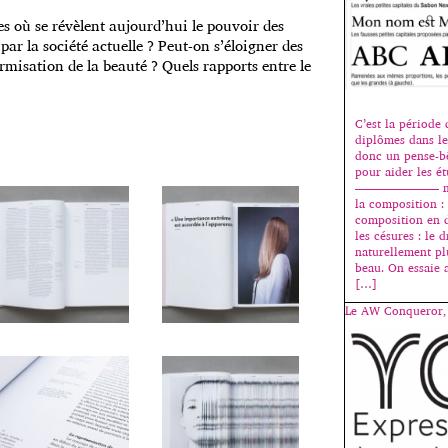
es où se révèlent aujourd’hui le pouvoir des
ar la société actuelle ? Peut-on s’éloigner des
ormisation de la beauté ? Quels rapports entre le
C’est la période
diplômes dans les
donc un pense-b
pour aider les ét
——————— mes 
la composition :
composition en 
les césures : le 
naturellement pl
beau. On essaie
[…]
Le AW Conqueror, 