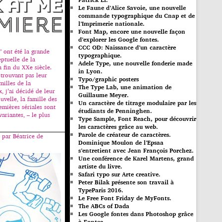
Le Faune d’Alice Savoie, une nouvelle
commande typographique du Cnap et de
l’Imprimerie nationale.
Font Map, encore une nouvelle façon
d’explorer les Google fontes.
CCC OD: Naissance d’un caractère
” ont été la grande
typographique.
ptuelle de la
Adele Type, une nouvelle fonderie made
a fin du XXe siècle.
in Lyon.
 trouvant pas leur
Typo/graphic posters
milles de la
The Type Lab, une animation de
x, j’ai décidé de leur
Guillaume Meyer.
uvelle, la famille des
Un caractère de titrage modulaire par les
remières sériales sont
étudiants de Penninghen.
variantes, – le plus
Type Sample, Font Reach, pour découvrir
les caractères grâce au web.
Parole de créateur de caractères.
par Béatrice de
Dominique Moulon de l’Epsaa
s’entretient avec Jean François Porchez.
Une conférence de Karel Martens, grand
artiste du livre.
Safari typo sur Arte creative.
Peter Bilak présente son travail à
TypeParis 2016.
Le Free Font Friday de MyFonts.
The ABCs of Dada
Les Google fontes dans Photoshop grâce
à Fontea.