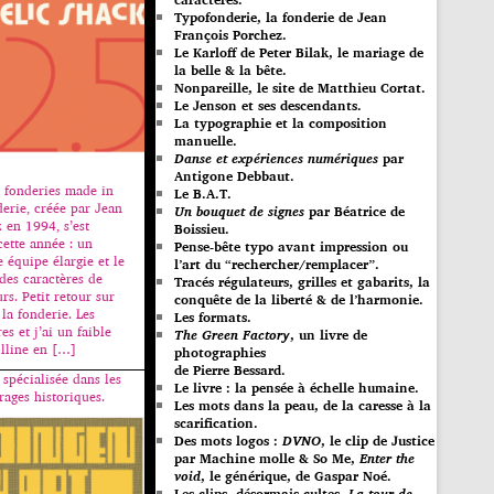
Typofonderie, la fonderie de Jean
François Porchez.
Le Karloff de Peter Bilak, le mariage de
la belle & la bête.
Nonpareille, le site de Matthieu Cortat.
Le Jenson et ses descendants.
La typographie et la composition
manuelle.
Danse et expériences numériques
par
Antigone Debbaut.
 fonderies made in
Le B.A.T.
erie, créée par Jean
Un bouquet de signes
par Béatrice de
 en 1994, s’est
Boissieu.
ette année : un
Pense-bête typo avant impression ou
 équipe élargie et le
l’art du “rechercher/remplacer”.
des caractères de
Tracés régulateurs, grilles et gabarits, la
rs. Petit retour sur
conquête de la liberté & de l’harmonie.
 la fonderie. Les
Les formats.
s et j’ai un faible
The Green Factory
, un livre de
olline en […]
photographies
de Pierre Bessard.
 spécialisée dans les
Le livre : la pensée à échelle humaine.
rages historiques.
Les mots dans la peau, de la caresse à la
scarification.
Des mots logos :
DVNO
, le clip de Justice
par Machine molle & So Me,
Enter the
void
, le générique, de Gaspar Noé.
Les clips, désormais cultes,
La tour de