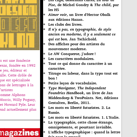
Pise
, de Michel Gondry &
The child
, par
les H5
Aimer voir
, un livre d’Hector Obalk
aux éditions Hazan.
Les clubs des livres.
Il n’y a pas, en typographie, de style
ancien ou moderne, il y a seulement ce
qui est bon
. Jan Tschichold.
Des affiches pour des artistes du
mouvement moderne.
Le AW Conqueror, j’adore !
Les caractères modulaires.
s est une fonderie
Tout ce qui donne du caractère à un
Texas, fondée en 1992
caractère.
e jeu, éditeur et
Titrage ou labeur, dans la typo tout est
alle. Cette drôle de
bon !
ue est spécialisée
Petite leçon de vocabulaire.
ons de lettrages à la
Type Navigator, The Independent
artistes
Foundries Handbook
, un livre de Jan
 comme Alphons
Middendorp & TwoPoints. Net, éditions
Morris, Willy Pogany,
Gestalten, Berlin, 2011.
et Howard Pyle. Leur
Les mots en liberté futuristes. 2. La
end actuellement plus
Russie.
Les mots en liberté futuristes. 1. L’Italie.
La typographie, cette chose étrange,
omniprésente, et pourtant invisible.
L’affiche typographique : quand la lettre
fait tout le travail…