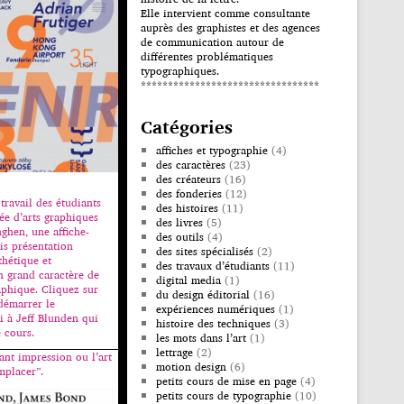
Elle intervient comme consultante
auprès des graphistes et des agences
de communication autour de
différentes problématiques
typographiques.
*********************************
Catégories
affiches et typographie
(4)
des caractères
(23)
des créateurs
(16)
des fonderies
(12)
travail des étudiants
des histoires
(11)
ée d’arts graphiques
des livres
(5)
ghen, une affiche-
des outils
(4)
is présentation
des sites spécialisés
(2)
thétique et
des travaux d’étudiants
(11)
 grand caractère de
digital media
(1)
aphique. Cliquez sur
du design éditorial
(16)
démarrer le
expériences numériques
(1)
 à Jeff Blunden qui
histoire des techniques
(3)
 cours.
les mots dans l’art
(1)
lettrage
(2)
ant impression ou l’art
motion design
(6)
mplacer”.
petits cours de mise en page
(4)
petits cours de typographie
(10)