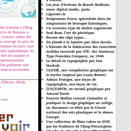
Les jeux d’écriture de Benoît Bodhuin.
mooc digital media. paris.
Ligature.ch
Scriptorium Fonts, spécialisée dans les
adaptations de lettrages historiques.
fin d’études à l’Esag-
Un nouveau type de réalité augmentée.
rice de Boissieu a
Saul Bass, l’art du générique.
 l’univers infini des
Encore des clips typos…
n ouvrage de plus de
Du plomb à la lumière
par Alice Savoie.
entaine de mots sont
L’histoire de la fabrication des caractères
ordre alphabétique de
mobiles racontée par ATF, the American
 elle les analyse et
Type Founders Company, en 1948.
représentations
Le détail en typographie par Jost
d’en présenter une
Hochuli.
aine et accessible
CLICHÉ, une compilation graphique sur
le mythe tropical par Laura Beretti.
Adrian Frutiger, une leçon de
e d’Hector Obalk
typographie, une leçon de vie.
.
[UN]EARTH, un recueil graphique par
Arnaud Darré.
Fanette Mellier conçoit
Connaître et
pratiquer le design graphique au collège
,
un document co-édité par le Centre
national des arts plastiques et le réseau
Canopé.
Une collection de films cultes en DVD
par les étudiants de l’Esag-Penninghen.
Claudia de Almeida à Type@Paris2015.