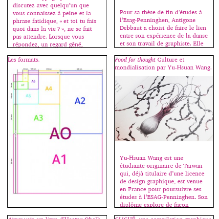
discutez avec quelqu’un que
Pour sa thèse de fin d’études à
vous connaissez à peine et la
l’Esag-Penninghen, Antigone
phrase fatidique, « et toi tu fais
Debbaut a choisi de faire le lien
quoi dans la vie ? », ne se fait
entre son expérience de la danse
pas attendre. Lorsque vous
et son travail de graphiste. Elle
répondez, un regard gêné,
nous explique son projet : Je
interrogateur, allié à un malaise
cherche à trouver un autre
Les formats.
Food for thought
Culture et
palpable, s’installe chez celui ou
moyen “d’entrer” dans la danse;
mondialisation par Yu-Hsuan Wang.
celle qui regrette déjà d’avoir
pouvoir la lire et la ressentir
posé la question et oscille […]
d’une façon nouvelle, et ainsi
[…]
Yu-Hsuan Wang est une
étudiante originaire de Taïwan
qui, déjà titulaire d’une licence
de design graphique, est venue
en France pour poursuivre ses
études à l’ESAG-Penninghen. Son
diplôme explore de façon
Pour faire le portrait d’un livre,
poétique les changements
tenter de définir son identité, il