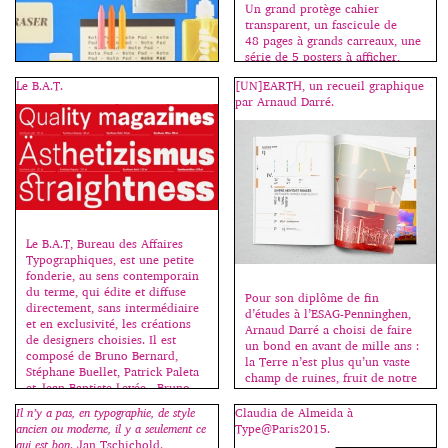
Un grand protège cahier
transparent, un fascicule de
48 pages à grands carreaux, une
série de 5 posters à afficher,
c’est la rentrée, bienvenue au
Le B.A.T.
[UN]EARTH, un recueil graphique
collège ! Fanette Mellier invente
par Arnaud Darré.
la madeleine qui nous renvoie à
nos premières émotions
graphiques, souvent liées à
C’est avec cet ouvrage que
l’école. Cahiers, stylos, livres,
j’inaugure ma rubrique “des
tous les jeunes des pays riches
livres”. Il n’est pas dans mon
vivent au milieu d’objets
intention de chroniquer toutes
graphiques […]
les sorties en relation avec la
typographie, mais seulement les
indispensables, les nécessaires.
Le B.A.T, Bureau des Affaires
Moi-même, j’achète assez peu de
Typographiques, est une petite
livres sur le sujet ; si beaucoup
fonderie, au sens contemporain
d’ouvrages sortent chaque
du terme, qui édite et diffuse
Pour son diplôme de fin
année, assez peu sont
directement, sans intermédiaire
d’études à l’ESAG-Penninghen,
importants. Et c’est sur ceux-là
et en exclusivité, les créations
Arnaud Darré a choisi de faire
que […]
de designers choisies. Il est
un bond en avant de mille ans :
composé de Bruno Bernard,
la Terre n’est plus qu’un vaste
Stéphane Buellet, Patrick Paleta
champ de ruines, fruit de notre
et Jean-Baptiste Levée, Bruno
création. Un monde oublié dans
Bernard – Patrick Paleta et Jean-
le temps et l’espace… Presque
Il n’y a pas, en typographie, de style
Claudia de Almeida à
Baptiste Levée étant diplômés de
oublié. Venus du fin fond du
ancien ou moderne, il y a seulement ce
Type@Paris2015.
l’atelier de création
cosmos, un peuple découvre
qui est bon
. Jan Tschichold.