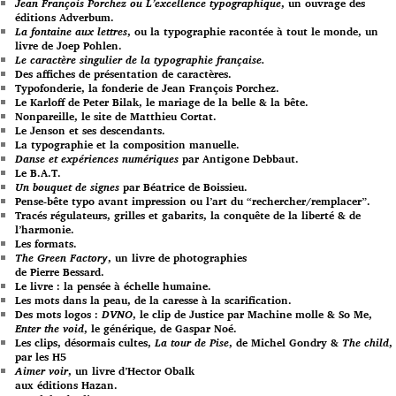
Jean François Porchez ou L’excellence typographique
, un ouvrage des
éditions Adverbum.
La fontaine aux lettres
, ou la typographie racontée à tout le monde, un
livre de Joep Pohlen.
Le caractère singulier de la typographie française.
Des affiches de présentation de caractères.
Typofonderie, la fonderie de Jean François Porchez.
Le Karloff de Peter Bilak, le mariage de la belle & la bête.
Nonpareille, le site de Matthieu Cortat.
Le Jenson et ses descendants.
La typographie et la composition manuelle.
Danse et expériences numériques
par Antigone Debbaut.
Le B.A.T.
Un bouquet de signes
par Béatrice de Boissieu.
Pense-bête typo avant impression ou l’art du “rechercher/remplacer”.
Tracés régulateurs, grilles et gabarits, la conquête de la liberté & de
l’harmonie.
Les formats.
The Green Factory
, un livre de photographies
de Pierre Bessard.
Le livre : la pensée à échelle humaine.
Les mots dans la peau, de la caresse à la scarification.
Des mots logos :
DVNO
, le clip de Justice par Machine molle & So Me,
Enter the void
, le générique, de Gaspar Noé.
Les clips, désormais cultes,
La tour de Pise
, de Michel Gondry &
The child
,
par les H5
Aimer voir
, un livre d’Hector Obalk
aux éditions Hazan.