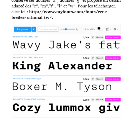
conserve ses doubles “a”, doubles “g” et propose un dessin
adapté des “r”, “m”,“f”, “i” et “w”. Pour les télécharger,
c’est ici :
http://www.myfonts.com/fonts/rene-
bieder/rational-tw/
.