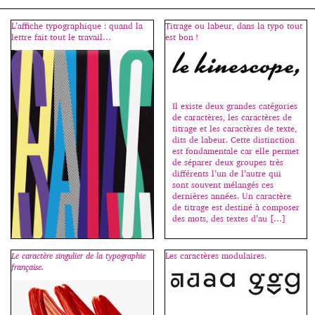
L’affiche typographique : quand la
Titrage ou labeur, dans la typo tout
lettre fait tout le travail…
est bon !
Il existe deux grandes catégories
de caractères, les caractères de
titrage et les caractères de texte,
dits de labeur. Cette distinction
est fondamentale car elle permet
de séparer deux groupes très
différents l’un de l’autre qui
sont souvent mélangés ces
dernières années. Un caractère
de titrage est destiné à composer
des mots, des textes d’au […]
Le caractère singulier de la typographie
Les caractères modulaires.
française.
L’affiche typographique est une
création bien particulière.
Composée uniquement de texte,
sans visuel figuratif, une affiche