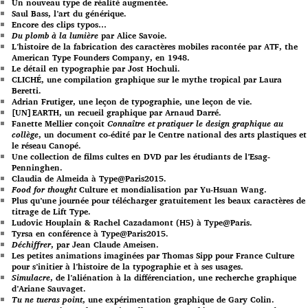
Un nouveau type de réalité augmentée.
Saul Bass, l’art du générique.
Encore des clips typos…
Du plomb à la lumière
par Alice Savoie.
L’histoire de la fabrication des caractères mobiles racontée par ATF, the
American Type Founders Company, en 1948.
Le détail en typographie par Jost Hochuli.
CLICHÉ, une compilation graphique sur le mythe tropical par Laura
Beretti.
Adrian Frutiger, une leçon de typographie, une leçon de vie.
[UN]EARTH, un recueil graphique par Arnaud Darré.
Fanette Mellier conçoit
Connaître et pratiquer le design graphique au
collège
, un document co-édité par le Centre national des arts plastiques et
le réseau Canopé.
Une collection de films cultes en DVD par les étudiants de l’Esag-
Penninghen.
Claudia de Almeida à Type@Paris2015.
Food for thought
Culture et mondialisation par Yu-Hsuan Wang.
Plus qu’une journée pour télécharger gratuitement les beaux caractères de
titrage de Lift Type.
Ludovic Houplain & Rachel Cazadamont (H5) à Type@Paris.
Tyrsa en conférence à Type@Paris2015.
Déchiffrer
, par Jean Claude Ameisen.
Les petites animations imaginées par Thomas Sipp pour France Culture
pour s’initier à l’histoire de la typographie et à ses usages.
Simulacre
, de l’aliénation à la différenciation, une recherche graphique
d’Ariane Sauvaget.
Tu ne tueras point
, une expérimentation graphique de Gary Colin.