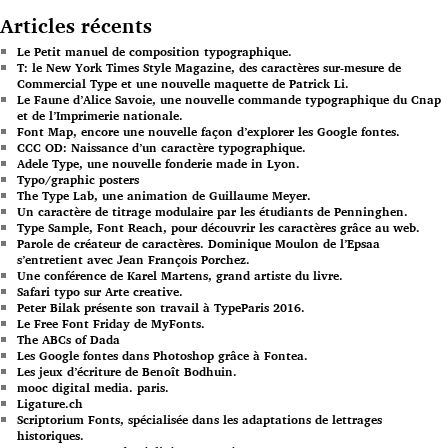
Articles récents
Le Petit manuel de composition typographique.
T: le New York Times Style Magazine, des caractères sur-mesure de
Commercial Type et une nouvelle maquette de Patrick Li.
Le Faune d’Alice Savoie, une nouvelle commande typographique du Cnap
et de l’Imprimerie nationale.
Font Map, encore une nouvelle façon d’explorer les Google fontes.
CCC OD: Naissance d’un caractère typographique.
Adele Type, une nouvelle fonderie made in Lyon.
Typo/graphic posters
The Type Lab, une animation de Guillaume Meyer.
Un caractère de titrage modulaire par les étudiants de Penninghen.
Type Sample, Font Reach, pour découvrir les caractères grâce au web.
Parole de créateur de caractères. Dominique Moulon de l’Epsaa
s’entretient avec Jean François Porchez.
Une conférence de Karel Martens, grand artiste du livre.
Safari typo sur Arte creative.
Peter Bilak présente son travail à TypeParis 2016.
Le Free Font Friday de MyFonts.
The ABCs of Dada
Les Google fontes dans Photoshop grâce à Fontea.
Les jeux d’écriture de Benoît Bodhuin.
mooc digital media. paris.
Ligature.ch
Scriptorium Fonts, spécialisée dans les adaptations de lettrages
historiques.