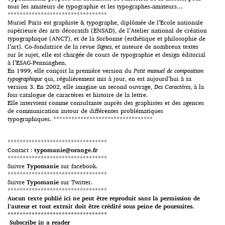
tous les amateurs de typographie et les typographes-amateurs…
*********************************
Muriel Paris est graphiste & typographe, diplômée de l’Ecole nationale
supérieure des arts décoratifs (ENSAD), de l’Atelier national de création
typographique (ANCT), et de la Sorbonne (esthétique et philosophie de
l’art). Co-fondatrice de la revue
Signes
, et auteure de nombreux textes
sur le sujet, elle est chargée de cours de typographie et design éditorial
à l’ESAG-Penninghen.
En 1999, elle conçoit la première version du
Petit manuel de composition
typographique
qui, régulièrement mis à jour, en est aujourd’hui à sa
version 3. En 2002, elle imagine un second ouvrage,
Des Caractères
, à la
fois catalogue de caractères et histoire de la lettre.
Elle intervient comme consultante auprès des graphistes et des agences
de communication autour de différentes problématiques
typographiques. *********************************
*********************************
Contact :
typomanie@orange.fr
*********************************
Suivre
Typomanie
sur facebook.
*********************************
Suivre
Typomanie
sur Twitter.
*********************************
Aucun texte publié ici ne peut être reproduit sans la permission de
l’auteur et tout extrait doit être crédité sous peine de poursuites.
*********************************
Subscribe in a reader