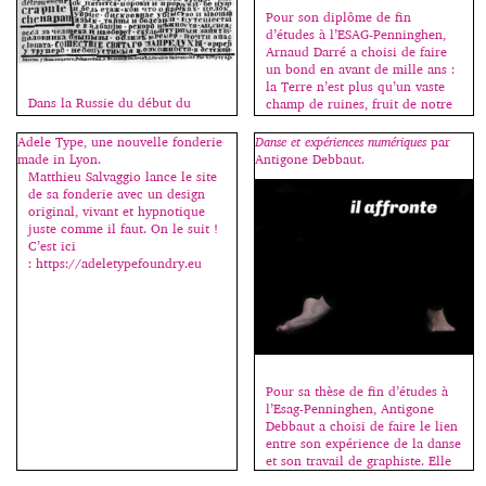
Pour son diplôme de fin
d’études à l’ESAG-Penninghen,
Arnaud Darré a choisi de faire
un bond en avant de mille ans :
la Terre n’est plus qu’un vaste
Dans la Russie du début du
champ de ruines, fruit de notre
siècle, peintres et poètes
création. Un monde oublié dans
travaillent également en osmose.
le temps et l’espace… Presque
Adele Type, une nouvelle fonderie
Danse et expériences numériques
par
Cette façon d’envisager l’art sous
oublié. Venus du fin fond du
made in Lyon.
Antigone Debbaut.
un double regard permet de
cosmos, un peuple découvre
Matthieu Salvaggio lance le site
découvrir les principes
notre […]
de sa fonderie avec un design
structurels et l’essence même du
original, vivant et hypnotique
geste créateur que l’on soumet à
juste comme il faut. On le suit !
des expérimentations multiples
C’est ici
pour mieux comprendre ses
: https://adeletypefoundry.eu
fondements. C’est Ilia
Zdanevitch, alors tout jeune
poète qui choisira […]
Pour sa thèse de fin d’études à
l’Esag-Penninghen, Antigone
Debbaut a choisi de faire le lien
entre son expérience de la danse
et son travail de graphiste. Elle
nous explique son projet : Je