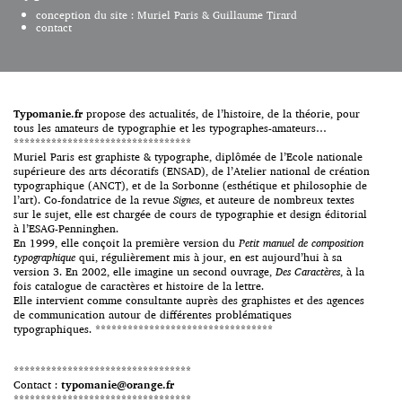
simplement des notions pointues
digitaux. Ainsi le MOOC de
conception du site : Muriel Paris & Guillaume Tirard
permettant ainsi […]
l’EPSAA Ville de Paris […]
contact
Typomanie.fr
propose des actualités, de l’histoire, de la théorie, pour
tous les amateurs de typographie et les typographes-amateurs…
*********************************
Muriel Paris est graphiste & typographe, diplômée de l’Ecole nationale
supérieure des arts décoratifs (ENSAD), de l’Atelier national de création
typographique (ANCT), et de la Sorbonne (esthétique et philosophie de
l’art). Co-fondatrice de la revue
Signes
, et auteure de nombreux textes
sur le sujet, elle est chargée de cours de typographie et design éditorial
à l’ESAG-Penninghen.
En 1999, elle conçoit la première version du
Petit manuel de composition
typographique
qui, régulièrement mis à jour, en est aujourd’hui à sa
version 3. En 2002, elle imagine un second ouvrage,
Des Caractères
, à la
fois catalogue de caractères et histoire de la lettre.
Elle intervient comme consultante auprès des graphistes et des agences
de communication autour de différentes problématiques
typographiques. *********************************
*********************************
Contact :
typomanie@orange.fr
*********************************