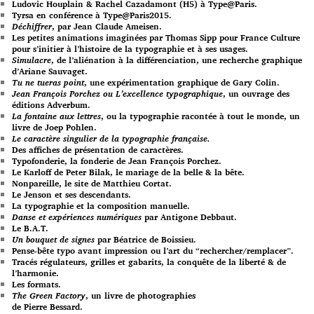
Ludovic Houplain & Rachel Cazadamont (H5) à Type@Paris.
Tyrsa en conférence à Type@Paris2015.
Déchiffrer
, par Jean Claude Ameisen.
Les petites animations imaginées par Thomas Sipp pour France Culture
pour s’initier à l’histoire de la typographie et à ses usages.
Simulacre
, de l’aliénation à la différenciation, une recherche graphique
d’Ariane Sauvaget.
Tu ne tueras point
, une expérimentation graphique de Gary Colin.
Jean François Porchez ou L’excellence typographique
, un ouvrage des
éditions Adverbum.
La fontaine aux lettres
, ou la typographie racontée à tout le monde, un
livre de Joep Pohlen.
Le caractère singulier de la typographie française.
Des affiches de présentation de caractères.
Typofonderie, la fonderie de Jean François Porchez.
Le Karloff de Peter Bilak, le mariage de la belle & la bête.
Nonpareille, le site de Matthieu Cortat.
Le Jenson et ses descendants.
La typographie et la composition manuelle.
Danse et expériences numériques
par Antigone Debbaut.
Le B.A.T.
Un bouquet de signes
par Béatrice de Boissieu.
Pense-bête typo avant impression ou l’art du “rechercher/remplacer”.
Tracés régulateurs, grilles et gabarits, la conquête de la liberté & de
l’harmonie.
Les formats.
The Green Factory
, un livre de photographies
de Pierre Bessard.