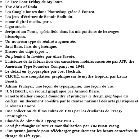
Le Free Font Friday de MyFonts.
The ABCs of Dada
Les Google fontes dans Photoshop grâce à Fontea.
Les jeux d’écriture de Benoît Bodhuin.
mooc digital media. paris.
Ligature.ch
Scriptorium Fonts, spécialisée dans les adaptations de lettrages
historiques.
Un nouveau type de réalité augmentée.
Saul Bass, l’art du générique.
Encore des clips typos…
Du plomb à la lumière
par Alice Savoie.
L’histoire de la fabrication des caractères mobiles racontée par ATF, the
American Type Founders Company, en 1948.
Le détail en typographie par Jost Hochuli.
CLICHÉ, une compilation graphique sur le mythe tropical par Laura
Beretti.
Adrian Frutiger, une leçon de typographie, une leçon de vie.
[UN]EARTH, un recueil graphique par Arnaud Darré.
Fanette Mellier conçoit
Connaître et pratiquer le design graphique au
collège
, un document co-édité par le Centre national des arts plastiques et
le réseau Canopé.
Une collection de films cultes en DVD par les étudiants de l’Esag-
Penninghen.
Claudia de Almeida à Type@Paris2015.
Food for thought
Culture et mondialisation par Yu-Hsuan Wang.
Plus qu’une journée pour télécharger gratuitement les beaux caractères de
titrage de Lift Type.