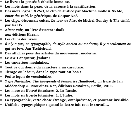
Le livre : la pensée à échelle humaine.
Les mots dans la peau, de la caresse à la scarification.
Des mots logos :
DVNO
, le clip de Justice par Machine molle & So Me,
Enter the void
, le générique, de Gaspar Noé.
Les clips, désormais cultes,
La tour de Pise
, de Michel Gondry &
The child
,
par les H5
Aimer voir
, un livre d’Hector Obalk
aux éditions Hazan.
Les clubs des livres.
Il n’y a pas, en typographie, de style ancien ou moderne, il y a seulement ce
qui est bon
. Jan Tschichold.
Des affiches pour des artistes du mouvement moderne.
Le AW Conqueror, j’adore !
Les caractères modulaires.
Tout ce qui donne du caractère à un caractère.
Titrage ou labeur, dans la typo tout est bon !
Petite leçon de vocabulaire.
Type Navigator, The Independent Foundries Handbook
, un livre de Jan
Middendorp & TwoPoints. Net, éditions Gestalten, Berlin, 2011.
Les mots en liberté futuristes. 2. La Russie.
Les mots en liberté futuristes. 1. L’Italie.
La typographie, cette chose étrange, omniprésente, et pourtant invisible.
L’affiche typographique : quand la lettre fait tout le travail…