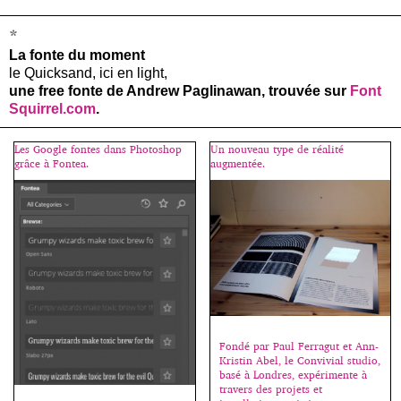
*
La fonte du moment
le Quicksand, ici en light,
une free fonte de Andrew Paglinawan, trouvée sur
Font
Squirrel.com
.
Les Google fontes dans Photoshop
Un nouveau type de réalité
grâce à Fontea.
augmentée.
Fondé par Paul Ferragut et Ann-
Kristin Abel, le Convivial studio,
basé à Londres, expérimente à
travers des projets et