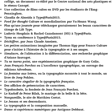
collège
, un document co-édité par le Centre national des arts plastiques et
le réseau Canopé.
Une collection de films cultes en DVD par les étudiants de l’Esag-
Penninghen.
Claudia de Almeida à Type@Paris2015.
Food for thought
Culture et mondialisation par Yu-Hsuan Wang.
Plus qu’une journée pour télécharger gratuitement les beaux caractères de
titrage de Lift Type.
Ludovic Houplain & Rachel Cazadamont (H5) à Type@Paris.
Tyrsa en conférence à Type@Paris2015.
Déchiffrer
, par Jean Claude Ameisen.
Les petites animations imaginées par Thomas Sipp pour France Culture
pour s’initier à l’histoire de la typographie et à ses usages.
Simulacre
, de l’aliénation à la différenciation, une recherche graphique
d’Ariane Sauvaget.
Tu ne tueras point
, une expérimentation graphique de Gary Colin.
Jean François Porchez ou L’excellence typographique
, un ouvrage des
éditions Adverbum.
La fontaine aux lettres
, ou la typographie racontée à tout le monde, un
livre de Joep Pohlen.
Le caractère singulier de la typographie française.
Des affiches de présentation de caractères.
Typofonderie, la fonderie de Jean François Porchez.
Le Karloff de Peter Bilak, le mariage de la belle & la bête.
Nonpareille, le site de Matthieu Cortat.
Le Jenson et ses descendants.
La typographie et la composition manuelle.
Danse et expériences numériques
par Antigone Debbaut.