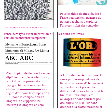
Pour sa thèse de fin d’études à
l’Esag-Penninghen, Béatrice de
Boissieu a choisi d’explorer
l’univers infini des symboles.
“I prefer typefaces that are
Dans un ouvrage de plus de 400
uneasy… imper­fect… like jazz.
pages (une centaine de mots
Pense-bête typo avant impression ou
Les clubs des livres.
It’s more believ­able.”
sont répertoriés par ordre
l’art du “rechercher/remplacer”.
alphabétique de abeille à
visage), elle les analyse et
répertorie leurs représentations
graphiques afin d’en présenter
une vision contemporaine et
accessible […]
C’est la période de bouclage des
À la fin des années quarante, la
diplômes dans les écoles d’art ;
vente par correspondance de
voici donc un pense-bête
livres sous forme d’abonnement
typographique pour aider les
se développe et permet la
étudiants. ——————— mes
diffusion de séries limitées. À la
règles d’or pour la composition
limite du livre objet, ces
: 1. pour la composition en
ouvrages ne sont pourtant pas
drapeau, on supprime les
des objets de luxe; ils sont
césures : le drapeau en sera
destinés à la classe moyenne et
naturellement plus rythmé, donc