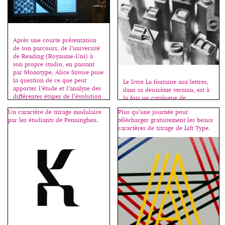
Après une courte présentation
de son parcours, de l’université
de Reading (Royaume-Uni) à
son propre studio, en passant
par Monotype, Alice Savoie pose
la question de ce que peut
Le livre La fontaine aux lettres,
apporter l’étude et l’analyse des
dans sa deuxième version, est à
différentes étapes de l’évolution
la fois un catalogue de
technique de la création de
présentation de caractères, et un
Un caractère de titrage modulaire
Plus qu’une journée pour
caractères à un concepteur
guide pratique pour découvrir
par les étudiants de Penninghen.
télécharger gratuitement les beaux
contemporain. Comment sont
l’histoire de la typographie et se
caractères de titrage de Lift Type.
exploitées spécifiquement les
familiariser avec les règles
nouveautés ? À quoi […]
d’usage. Il est accompagné d’un
site internet qui reprend une
partie de l’ouvrage et offre ainsi
gratuitement aux étudiants […]