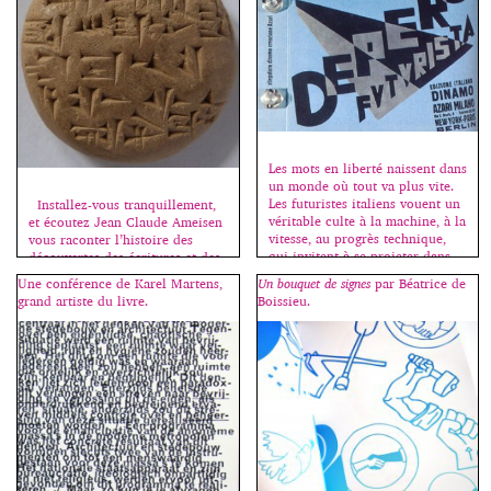
rapport d’échelle, une relation
entre le corps et l’objet. Avant
l’imprimerie, la lecture se fait
souvent en “face à face” : le
livre, souvent […]
Les mots en liberté naissent dans
un monde où tout va plus vite.
Les futuristes italiens vouent un
Installez-vous tranquillement,
véritable culte à la machine, à la
et écoutez Jean Claude Ameisen
vitesse, au progrès technique,
vous raconter l’histoire des
qui invitent à se projeter dans
découvertes des écritures et des
l’avenir et modifient non
langues antiques, de la Perse à
Une conférence de Karel Martens,
Un bouquet de signes
par Béatrice de
seulement la production, mais
la Crète :
grand artiste du livre.
Boissieu.
aussi le comportement
http://www.franceinter.fr/emissi
individuel et la sensation même
on-sur-les-epaules-de-darwin,
de l’univers. L’inspiration
émission de ce jour, samedi 6
futuriste […]
juin. Sources images : Wikipedia.