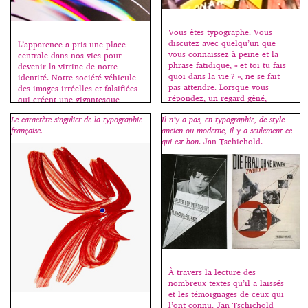
Vous êtes typographe. Vous
discutez avec quelqu’un que
L’apparence a pris une place
vous connaissez à peine et la
centrale dans nos vies pour
phrase fatidique, « et toi tu fais
devenir la vitrine de notre
quoi dans la vie ? », ne se fait
identité. Notre société véhicule
pas attendre. Lorsque vous
des images irréelles et falsifiées
répondez, un regard gêné,
qui créent une gigantesque
interrogateur, allié à un malaise
illusion. Déformation et
Le caractère singulier de la typographie
Il n’y a pas, en typographie, de style
palpable, s’installe chez celui ou
altération des réalités, il existe
française.
ancien ou moderne, il y a seulement ce
celle qui regrette déjà d’avoir
une distorsion entre le corps
qui est bon
. Jan Tschichold.
posé la question et oscille […]
réel et celui que l’on porte dans
sa tête. Simulacre propose donc
de parcourir […]
À travers la lecture des
nombreux textes qu’il a laissés
et les témoignages de ceux qui
l’ont connu, Jan Tschichold