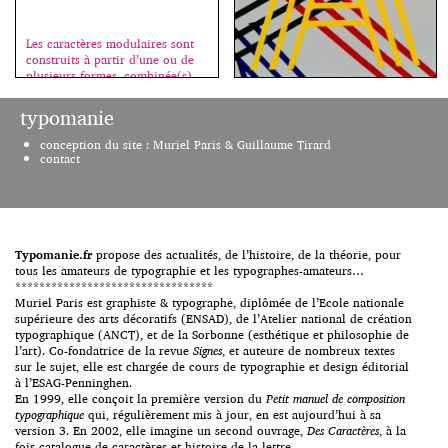
Les caractères modulaires sont
construits à partir d’une ou de
plusieurs formes, combinée(s)
de façon à recréer tous les
signes de l’alphabet. Ce sont des
typomanie
titrages (voir l’article à ce sujet
Ils sont mystérieux les Lift
ici.) Les étudiants(es) imaginent
conception du site : Muriel Paris & Guillaume Tirard
Type… impossible de trouver les
et réalisent un caractère
contact
noms de ceux qui forment ce
modulaire (tout capitales, tout
groupe et distribuent de fontes
bas de casse, ou unicase, c’est-à-
gratuites en éditions limitées
dire capitales et bas de casse
(sur une période ou une
mélangées) […]
quantité définie). C’est jusqu’à
ce soir, on se précipite, merci à
Typomanie.fr
propose des actualités, de l’histoire, de la théorie, pour
eux ! http://lift-type.fr/
tous les amateurs de typographie et les typographes-amateurs…
http://lift-type.tumblr.com/
*********************************
Muriel Paris est graphiste & typographe, diplômée de l’Ecole nationale
supérieure des arts décoratifs (ENSAD), de l’Atelier national de création
typographique (ANCT), et de la Sorbonne (esthétique et philosophie de
l’art). Co-fondatrice de la revue
Signes
, et auteure de nombreux textes
sur le sujet, elle est chargée de cours de typographie et design éditorial
à l’ESAG-Penninghen.
En 1999, elle conçoit la première version du
Petit manuel de composition
typographique
qui, régulièrement mis à jour, en est aujourd’hui à sa
version 3. En 2002, elle imagine un second ouvrage,
Des Caractères
, à la
fois catalogue de caractères et histoire de la lettre.