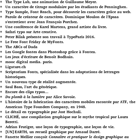
The Type Lab, une animation de Guillaume Meyer.
Un caractère de titrage modulaire par les étudiants de Penninghen.
Type Sample, Font Reach, pour découvrir les caractères grâce au web.
Parole de créateur de caractères. Dominique Moulon de l’Epsaa
s’entretient avec Jean François Porchez.
Une conférence de Karel Martens, grand artiste du livre.
Safari typo sur Arte creative.
Peter Bilak présente son travail à TypeParis 2016.
Le Free Font Friday de MyFonts.
The ABCs of Dada
Les Google fontes dans Photoshop grâce à Fontea.
Les jeux d’écriture de Benoît Bodhuin.
mooc digital media. paris.
Ligature.ch
Scriptorium Fonts, spécialisée dans les adaptations de lettrages
historiques.
Un nouveau type de réalité augmentée.
Saul Bass, l’art du générique.
Encore des clips typos…
Du plomb à la lumière
par Alice Savoie.
L’histoire de la fabrication des caractères mobiles racontée par ATF, the
American Type Founders Company, en 1948.
Le détail en typographie par Jost Hochuli.
CLICHÉ, une compilation graphique sur le mythe tropical par Laura
Beretti.
Adrian Frutiger, une leçon de typographie, une leçon de vie.
[UN]EARTH, un recueil graphique par Arnaud Darré.
Fanette Mellier conçoit
Connaître et pratiquer le design graphique au