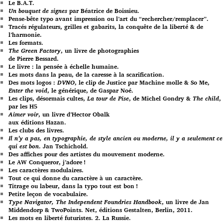
Le B.A.T.
Un bouquet de signes
par Béatrice de Boissieu.
Pense-bête typo avant impression ou l’art du “rechercher/remplacer”.
Tracés régulateurs, grilles et gabarits, la conquête de la liberté & de
l’harmonie.
Les formats.
The Green Factory
, un livre de photographies
de Pierre Bessard.
Le livre : la pensée à échelle humaine.
Les mots dans la peau, de la caresse à la scarification.
Des mots logos :
DVNO
, le clip de Justice par Machine molle & So Me,
Enter the void
, le générique, de Gaspar Noé.
Les clips, désormais cultes,
La tour de Pise
, de Michel Gondry &
The child
,
par les H5
Aimer voir
, un livre d’Hector Obalk
aux éditions Hazan.
Les clubs des livres.
Il n’y a pas, en typographie, de style ancien ou moderne, il y a seulement ce
qui est bon
. Jan Tschichold.
Des affiches pour des artistes du mouvement moderne.
Le AW Conqueror, j’adore !
Les caractères modulaires.
Tout ce qui donne du caractère à un caractère.
Titrage ou labeur, dans la typo tout est bon !
Petite leçon de vocabulaire.
Type Navigator, The Independent Foundries Handbook
, un livre de Jan
Middendorp & TwoPoints. Net, éditions Gestalten, Berlin, 2011.
Les mots en liberté futuristes. 2. La Russie.