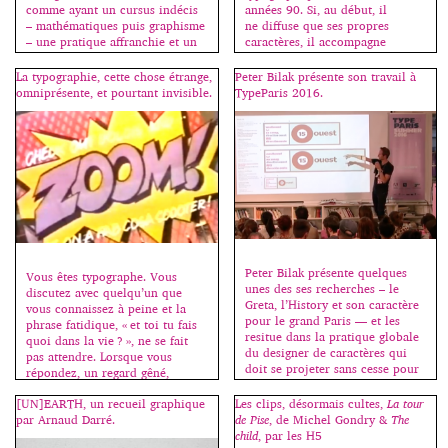
années 90. Si, au début, il
comme ayant un cursus indécis
ne diffuse que ses propres
– mathématiques puis graphisme
caractères, il accompagne
– une pratique affranchie et un
maintenant d’autres créateurs
intérêt pour la typographie. Il
qu’il commercialise également.
présente ici, à l’ENSA Limoges,
La typographie, cette chose étrange,
Peter Bilak présente son travail à
En parallèle, il est à la tête
de nombreuses expériences,
omniprésente, et pourtant invisible.
TypeParis 2016.
de ZeCraft qui crée des
souvent basées sur un protocole,
caractères sur-mesure pour des
un système de variations, des
entreprises, des
contraintes, afin de dépasser le
marques. Créateur de
cadre […]
caractères est la terminologie
précise qu’il utilise pour définir
son métier, […]
Peter Bilak présente quelques
Vous êtes typographe. Vous
unes des ses recherches – le
discutez avec quelqu’un que
Greta, l’History et son caractère
vous connaissez à peine et la
pour le grand Paris — et les
phrase fatidique, « et toi tu fais
resitue dans la pratique globale
quoi dans la vie ? », ne se fait
du designer de caractères qui
pas attendre. Lorsque vous
doit se projeter sans cesse pour
répondez, un regard gêné,
imaginer ce que d’autres feront
interrogateur, allié à un malaise
de ses créations dans les
[UN]EARTH, un recueil graphique
Les clips, désormais cultes,
La tour
palpable, s’installe chez celui ou
décennies à venir. Il aborde
par Arnaud Darré.
de Pise
, de Michel Gondry &
The
celle qui regrette déjà d’avoir
simplement des notions pointues
child
, par les H5
posé la question et oscille […]