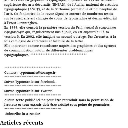
supérieure des arts décoratifs (ENSAD), de l’Atelier national de création
typographique (ANCT), et de la Sorbonne (esthétique et philosophie de
l’art). Co-fondatrice de la revue
Signes
, et auteure de nombreux textes
sur le sujet, elle est chargée de cours de typographie et design éditorial
à l’ESAG-Penninghen.
En 1999, elle conçoit la première version du
Petit manuel de composition
typographique
qui, régulièrement mis à jour, en est aujourd’hui à sa
version 3. En 2002, elle imagine un second ouvrage,
Des Caractères
, à la
fois catalogue de caractères et histoire de la lettre.
Elle intervient comme consultante auprès des graphistes et des agences
de communication autour de différentes problématiques
typographiques. *********************************
*********************************
Contact :
typomanie@orange.fr
*********************************
Suivre
Typomanie
sur facebook.
*********************************
Suivre
Typomanie
sur Twitter.
*********************************
Aucun texte publié ici ne peut être reproduit sans la permission de
l’auteur et tout extrait doit être crédité sous peine de poursuites.
*********************************
Subscribe in a reader
Articles récents