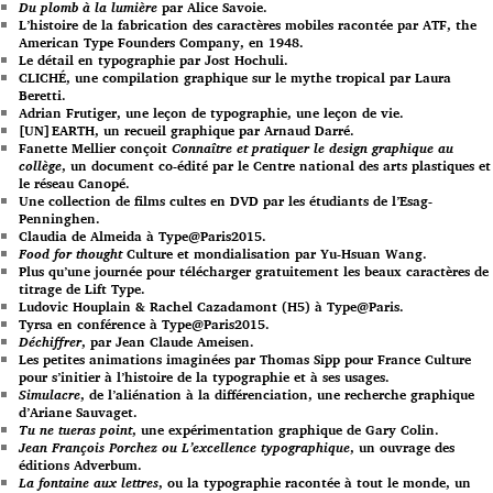
Du plomb à la lumière
par Alice Savoie.
L’histoire de la fabrication des caractères mobiles racontée par ATF, the
American Type Founders Company, en 1948.
Le détail en typographie par Jost Hochuli.
CLICHÉ, une compilation graphique sur le mythe tropical par Laura
Beretti.
Adrian Frutiger, une leçon de typographie, une leçon de vie.
[UN]EARTH, un recueil graphique par Arnaud Darré.
Fanette Mellier conçoit
Connaître et pratiquer le design graphique au
collège
, un document co-édité par le Centre national des arts plastiques et
le réseau Canopé.
Une collection de films cultes en DVD par les étudiants de l’Esag-
Penninghen.
Claudia de Almeida à Type@Paris2015.
Food for thought
Culture et mondialisation par Yu-Hsuan Wang.
Plus qu’une journée pour télécharger gratuitement les beaux caractères de
titrage de Lift Type.
Ludovic Houplain & Rachel Cazadamont (H5) à Type@Paris.
Tyrsa en conférence à Type@Paris2015.
Déchiffrer
, par Jean Claude Ameisen.
Les petites animations imaginées par Thomas Sipp pour France Culture
pour s’initier à l’histoire de la typographie et à ses usages.
Simulacre
, de l’aliénation à la différenciation, une recherche graphique
d’Ariane Sauvaget.
Tu ne tueras point
, une expérimentation graphique de Gary Colin.
Jean François Porchez ou L’excellence typographique
, un ouvrage des
éditions Adverbum.
La fontaine aux lettres
, ou la typographie racontée à tout le monde, un