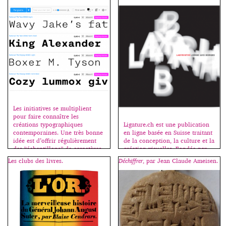
Les initiatives se multiplient
pour faire connaître les
Ligature.ch est une publication
créations typographiques
en ligne basée en Suisse traitant
contemporaines. Une très bonne
de la conception, la culture et la
idée est d’offrir régulièrement
création visuelles. Fondée par
des “échantillons” de caractères
Dennis Moya en 2011,
récents, permettant ainsi de les
Les clubs des livres.
Déchiffrer
, par Jean Claude Ameisen.
Ligature.ch est maintenant dirigé
tester et d’acheter les fontes
par le studio Bähler
complémentaires si affinités.
Moya (designers duo Dennis
Aujourd’hui MyFonts offre 4
Moya et Tiffany Bähler). Le site
variantes du Rational de Rene
est composé de différentes
Bieder (2016). Il s’agit de la
rubriques : interviews, design,
déclinaison monospace de cette
design graphique, design
néo-grotesque qui conserve ses
industriel, photographie, illustra
doubles “a”, […]