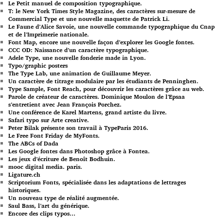
Le Petit manuel de composition typographique.
T: le New York Times Style Magazine, des caractères sur-mesure de
Commercial Type et une nouvelle maquette de Patrick Li.
Le Faune d’Alice Savoie, une nouvelle commande typographique du Cnap
et de l’Imprimerie nationale.
Font Map, encore une nouvelle façon d’explorer les Google fontes.
CCC OD: Naissance d’un caractère typographique.
Adele Type, une nouvelle fonderie made in Lyon.
Typo/graphic posters
The Type Lab, une animation de Guillaume Meyer.
Un caractère de titrage modulaire par les étudiants de Penninghen.
Type Sample, Font Reach, pour découvrir les caractères grâce au web.
Parole de créateur de caractères. Dominique Moulon de l’Epsaa
s’entretient avec Jean François Porchez.
Une conférence de Karel Martens, grand artiste du livre.
Safari typo sur Arte creative.
Peter Bilak présente son travail à TypeParis 2016.
Le Free Font Friday de MyFonts.
The ABCs of Dada
Les Google fontes dans Photoshop grâce à Fontea.
Les jeux d’écriture de Benoît Bodhuin.
mooc digital media. paris.
Ligature.ch
Scriptorium Fonts, spécialisée dans les adaptations de lettrages
historiques.
Un nouveau type de réalité augmentée.
Saul Bass, l’art du générique.
Encore des clips typos…