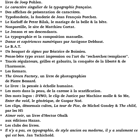
livre de Joep Pohlen.
Le caractère singulier de la typographie française.
Des affiches de présentation de caractères.
Typofonderie, la fonderie de Jean François Porchez.
Le Karloff de Peter Bilak, le mariage de la belle & la bête.
Nonpareille, le site de Matthieu Cortat.
Le Jenson et ses descendants.
La typographie et la composition manuelle.
Danse et expériences numériques
par Antigone Debbaut.
Le B.A.T.
Un bouquet de signes
par Béatrice de Boissieu.
Pense-bête typo avant impression ou l’art du “rechercher/remplacer”.
Tracés régulateurs, grilles et gabarits, la conquête de la liberté & de
l’harmonie.
Les formats.
The Green Factory
, un livre de photographies
de Pierre Bessard.
Le livre : la pensée à échelle humaine.
Les mots dans la peau, de la caresse à la scarification.
Des mots logos :
DVNO
, le clip de Justice par Machine molle & So Me,
Enter the void
, le générique, de Gaspar Noé.
Les clips, désormais cultes,
La tour de Pise
, de Michel Gondry &
The child
,
par les H5
Aimer voir
, un livre d’Hector Obalk
aux éditions Hazan.
Les clubs des livres.
Il n’y a pas, en typographie, de style ancien ou moderne, il y a seulement ce
qui est bon
. Jan Tschichold.