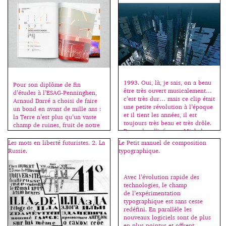
permettant ainsi […]
1993. Oui, là, je sais, on a beau
Pour son diplôme de fin
être très ouvert musicalement…
d’études à l’ESAG-Penninghen,
c’est très dur… mais ce clip était
Arnaud Darré a choisi de faire
une petite révolution à l’époque
un bond en avant de mille ans :
et il tient les années, il est
la Terre n’est plus qu’un vaste
toujours très beau et très drôle.
champ de ruines, fruit de notre
Pour plus d’infos sur Michel
création. Un monde oublié dans
Gondry -> ici et ici. 1999. Les
le temps et l’espace… Presque
Les mots en liberté futuristes. 2. La
Le Petit manuel de composition
H5 prennent le relais avec ce
oublié. Venus du fin fond du
Russie.
typographique.
clip […]
cosmos, un peuple découvre
notre […]
Avec l’évolution rapide des
technologies, le champ
de l’expérimentation
typographique est sans cesse
redéfini. En parallèle les
nouveaux logiciels sont de plus
en plus pointus et offrent