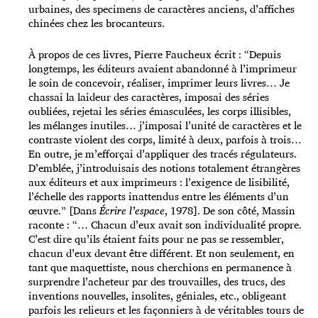
urbaines, des specimens de caractères anciens, d’affiches
chinées chez les brocanteurs.
À propos de ces livres, Pierre Faucheux écrit : “Depuis
longtemps, les éditeurs avaient abandonné à l’imprimeur
le soin de concevoir, réaliser, imprimer leurs livres… Je
chassai la laideur des caractères, imposai des séries
oubliées, rejetai les séries émasculées, les corps illisibles,
les mélanges inutiles… j’imposai l’unité de caractères et le
contraste violent des corps, limité à deux, parfois à trois…
En outre, je m’efforçai d’appliquer des tracés régulateurs.
D’emblée, j’introduisais des notions totalement étrangères
aux éditeurs et aux imprimeurs : l’exigence de lisibilité,
l’échelle des rapports inattendus entre les éléments d’un
œuvre.” [Dans
Écrire l’espace
, 1978]. De son côté, Massin
raconte : “… Chacun d’eux avait son individualité propre.
C’est dire qu’ils étaient faits pour ne pas se ressembler,
chacun d’eux devant être différent. Et non seulement, en
tant que maquettiste, nous cherchions en permanence à
surprendre l’acheteur par des trouvailles, des trucs, des
inventions nouvelles, insolites, géniales, etc., obligeant
parfois les relieurs et les façonniers à de véritables tours de