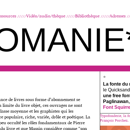
Aller au contenu principal
ssources
Vidéo/audio/thèque
Bibliothèque
Adresses
OMANIE
*
La fonte du
le Quicksand, 
une free fo
dance de livres sous forme d’abonnement se
Paglinawan,
a limite du livre objet, ces ouvrages ne sont
Font Squirr
classe moyenne et les graphistes qui les
Typofonderie, la f
 populaire, riche, variée, drôle et poétique. La
François Porchez.
peu occulté les rôles fondamentaux de Pierre
le du livre et que Massin considère comme “son