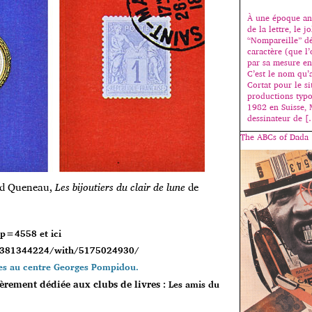
À une époque anc
de la lettre, le 
“Nompareille” dé
caractère (que l
par sa mesure en 
C’est le nom qu’
Cortat pour le si
productions typ
1982 en Suisse, 
dessinateur de 
The ABCs of Dada
d Queneau,
Les bijoutiers du clair de lune
de
/?p=4558
et ici
25381344224/with/5175024930/
res au centre Georges Pompidou.
èrement dédiée aux clubs de livres :
Les amis du