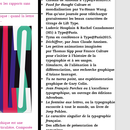
er les rapports sans
Food for thought
Culture et
mondialisation par Yu-Hsuan Wang.
Plus qu’une journée pour télécharger
ique : quand la lettre
gratuitement les beaux caractères de
l…
titrage de Lift Type.
Ludovic Houplain & Rachel Cazadamont
(H5) à Type@Paris.
Tyrsa en conférence à Type@Paris2015.
Déchiffrer
, par Jean Claude Ameisen.
Les petites animations imaginées
par Thomas Sipp pour France Culture
pour s’initier à l’histoire de la
typographie et à ses usages.
Simulacre
, de l’aliénation à la
différenciation, une recherche graphique
d’Ariane Sauvaget.
Tu ne tueras point
, une expérimentation
graphique de Gary Colin.
Jean François Porchez ou L’excellence
typographique
, un ouvrage des éditions
Adverbum.
La fontaine aux lettres
, ou la typographie
racontée à tout le monde, un livre de
Joep Pohlen.
Le caractère singulier de la typographie
française.
aphique est une
Des affiches de présentation de
rticulière. Composée
caractères.