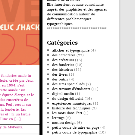
Elle intervient comme consultante
auprès des graphistes et des agences
de communication autour de
différentes problématiques
typographiques.
*********************************
Catégories
affiches et typographie
(4)
des caractères
(23)
des créateurs
(16)
des fonderies
(12)
des histoires
(11)
des livres
(5)
 fonderies made in
des outils
(4)
erie, créée par Jean
des sites spécialisés
(2)
 en 1994, s’est
des travaux d’étudiants
(11)
ette année : un
digital media
(1)
 équipe élargie et le
du design éditorial
(16)
des caractères de
expériences numériques
(1)
rs. Petit retour sur
histoire des techniques
(3)
 la fonderie. Les
les mots dans l’art
(1)
s et j’ai un faible
lettrage
(2)
olline en […]
motion design
(6)
ay de MyFonts.
petits cours de mise en page
(4)
petits cours de typographie
(10)