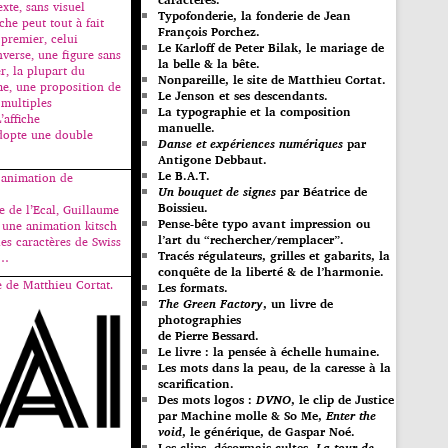
xte, sans visuel
Typofonderie, la fonderie de Jean
iche peut tout à fait
François Porchez.
 premier, celui
Le Karloff de Peter Bilak, le mariage de
inverse, une figure sans
la belle & la bête.
er, la plupart du
Nonpareille, le site de Matthieu Cortat.
e, une proposition de
Le Jenson et ses descendants.
 multiples
La typographie et la composition
’affiche
manuelle.
dopte une double
Danse et expériences numériques
par
Antigone Debbaut.
Le B.A.T.
 animation de
Un bouquet de signes
par Béatrice de
Boissieu.
 de l’Ecal, Guillaume
Pense-bête typo avant impression ou
 une animation kitsch
l’art du “rechercher/remplacer”.
des caractères de Swiss
Tracés régulateurs, grilles et gabarits, la
s…
conquête de la liberté & de l’harmonie.
e de Matthieu Cortat.
Les formats.
The Green Factory
, un livre de
photographies
de Pierre Bessard.
Le livre : la pensée à échelle humaine.
Les mots dans la peau, de la caresse à la
scarification.
Des mots logos :
DVNO
, le clip de Justice
par Machine molle & So Me,
Enter the
void
, le générique, de Gaspar Noé.
Les clips, désormais cultes,
La tour de