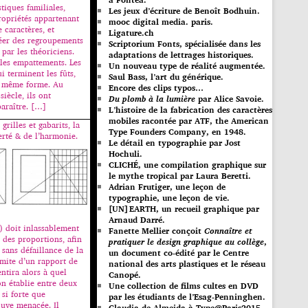
stiques familiales,
Les jeux d’écriture de Benoît Bodhuin.
propriétés appartenant
mooc digital media. paris.
 caractères, et
Ligature.ch
réer des regroupements
Scriptorium Fonts, spécialisée dans les
par les théoriciens.
adaptations de lettrages historiques.
 les empattements. Les
Un nouveau type de réalité augmentée.
i terminent les fûts,
Saul Bass, l’art du générique.
a même forme. Au
Encore des clips typos…
iècle, ils ont
Du plomb à la lumière
par Alice Savoie.
araître. […]
L’histoire de la fabrication des caractères
mobiles racontée par ATF, the American
grilles et gabarits, la
Type Founders Company, en 1948.
erté & de l’harmonie.
Le détail en typographie par Jost
Hochuli.
CLICHÉ, une compilation graphique sur
le mythe tropical par Laura Beretti.
Adrian Frutiger, une leçon de
typographie, une leçon de vie.
[UN]EARTH, un recueil graphique par
Arnaud Darré.
e) doit inlassablement
Fanette Mellier conçoit
Connaître et
 des proportions, afin
pratiquer le design graphique au collège
,
 sans défaillance de la
un document co-édité par le Centre
imite d’un rapport de
national des arts plastiques et le réseau
entira alors à quel
Canopé.
n établie entre deux
Une collection de films cultes en DVD
 si forte que
par les étudiants de l’Esag-Penninghen.
ouve menacée. Il
Claudia de Almeida à Type@Paris2015.