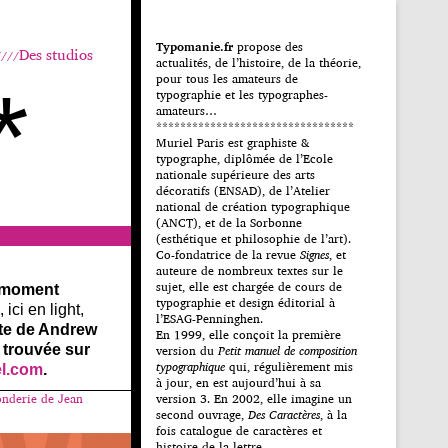
Typomanie.fr
propose des
Des studios
actualités, de l’histoire, de la théorie,
pour tous les amateurs de
*
typographie et les typographes-
amateurs…
*********************************
Muriel Paris est graphiste &
typographe, diplômée de l’Ecole
nationale supérieure des arts
décoratifs (ENSAD), de l’Atelier
national de création typographique
(ANCT), et de la Sorbonne
(esthétique et philosophie de l’art).
Co-fondatrice de la revue
Signes
, et
auteure de nombreux textes sur le
sujet, elle est chargée de cours de
 moment
typographie et design éditorial à
ici en light,
l’ESAG-Penninghen.
nte de Andrew
En 1999, elle conçoit la première
 trouvée sur
version du
Petit manuel de composition
typographique
qui, régulièrement mis
el.com
.
à jour, en est aujourd’hui à sa
onderie de Jean
version 3. En 2002, elle imagine un
second ouvrage,
Des Caractères
, à la
fois catalogue de caractères et
histoire de la lettre.