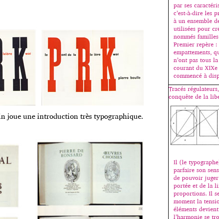
par ses caractéri
c’est-à-dire les 
à un ensemble de
utilisées pour c
nommés familles 
Premier repère :
empattements, qu
n’ont pas tous l
courant du XIXe s
commencé à disp
Tracés régulateurs, 
conquête de la lib
sin joue une introduction très typographique.
Il (le typograph
parfaire son sens
de pouvoir juger
portée et de la l
proportions. Il s
moment la tensio
éléments devient
l’harmonie se tr