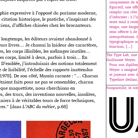
uniquement de te
figuratif, une aff
remplir son rôle
phie expressive à l’opposé du purisme moderne,
d’informer ; à l’
citation historique, le pastiche, s’inspirant des
texte tend à rest
iens, d’affiches chinées chez les brocanteurs.
temps, une énigm
sens offerte à de
interprétations. L
is longtemps, les éditeurs avaient abandonné à
typographique a
urs livres… Je chassai la laideur des caractères,
fonction, […]
s, les corps illisibles, les mélanges inutiles…
The Type Lab, une
des corps, limité à deux, parfois à trois… En
Guillaume Meyer.
. D’emblée, j’introduisais des notions totalement
Pour son diplôme
de lisibilité, l’échelle des rapports inattendus
Meyer a imaginé
et joyeuse avec 
 1978]. De son côté, Massin raconte : “… Chacun
Typeface dedan
 étaient faits pour ne pas se ressembler, chacun
t que maquettiste, nous cherchions en
Nonpareille, le sit
, des trucs, des inventions nouvelles, insolites,
onniers à de véritables tours de force techniques,
res.” [dans
L’ABC du métier
, p.68]