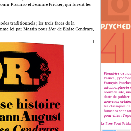
onin-Pissarro et Jeanine Fricker, qui furent les
codes traditionnels ; les trois faces de la
omme ici par Massin pour
L’or
de Blaise Cendrars,
l
Pionnière de nos
France, Typofond
François Porchez
métamorphosée c
nouveau site, une
désir de publier 
nouveaux créateu
les classiques de
humanes sont rare
pour elles ; l’Ap
Le Free Font Frid