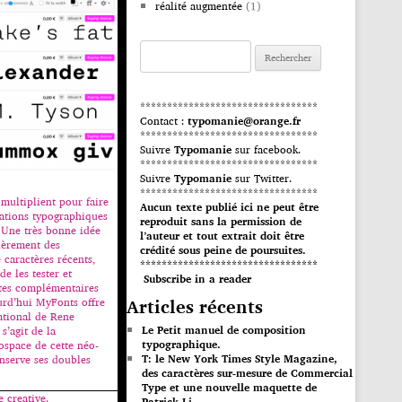
réalité augmentée
(1)
Rechercher :
*********************************
Contact :
typomanie@orange.fr
*********************************
Suivre
Typomanie
sur facebook.
*********************************
Suivre
Typomanie
sur Twitter.
*********************************
e multiplient pour faire
Aucun texte publié ici ne peut être
éations typographiques
reproduit sans la permission de
 Une très bonne idée
l’auteur et tout extrait doit être
lièrement des
crédité sous peine de poursuites.
 caractères récents,
*********************************
de les tester et
Subscribe in a reader
ntes complémentaires
Articles récents
ourd’hui MyFonts offre
ational de Rene
Le Petit manuel de composition
s’agit de la
typographique.
space de cette néo-
T: le New York Times Style Magazine,
nserve ses doubles
des caractères sur-mesure de Commercial
Type et une nouvelle maquette de
e creative.
Patrick Li.