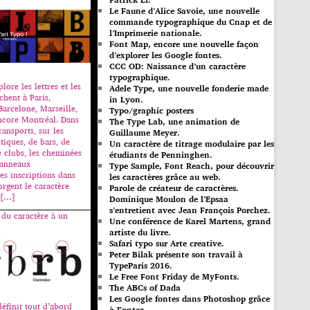
Le Faune d’Alice Savoie, une nouvelle
commande typographique du Cnap et de
l’Imprimerie nationale.
Font Map, encore une nouvelle façon
d’explorer les Google fontes.
CCC OD: Naissance d’un caractère
typographique.
lore les lettres et les
Adele Type, une nouvelle fonderie made
ichent à Paris,
in Lyon.
Barcelone, Marseille,
Typo/graphic posters
core Montréal. Dans
The Type Lab, une animation de
ransports, sur les
Guillaume Meyer.
tiques, de bars, de
Un caractère de titrage modulaire par les
e clubs, les cheminées
étudiants de Penninghen.
panneaux
Type Sample, Font Reach, pour découvrir
es inscriptions dans
les caractères grâce au web.
orgent le caractère
Parole de créateur de caractères.
i […]
Dominique Moulon de l’Epsaa
s’entretient avec Jean François Porchez.
 du caractère à un
Une conférence de Karel Martens, grand
artiste du livre.
Safari typo sur Arte creative.
Peter Bilak présente son travail à
TypeParis 2016.
Le Free Font Friday de MyFonts.
The ABCs of Dada
Les Google fontes dans Photoshop grâce
définit tout d’abord
à Fontea.