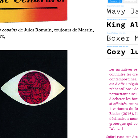
s copains
de Jules Romain, toujours de Massin,
ve,
Les initiatives s
connaître les cr
contemporaines.
est d’offrir régu
“échantillons” de
permettant ainsi 
d’acheter les fo
si affinités. Auj
4 variantes du R
Bieder (2016). Il 
déclinaison mono
grotesque qui co
“a”, […]
Safari typo sur Art