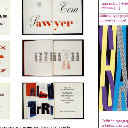
apprendra à évit
tension […]
L’affiche typograph
fait tout le travai
L’affiche typogr
création bien pa
oujours inspirées par l’esprit du texte.