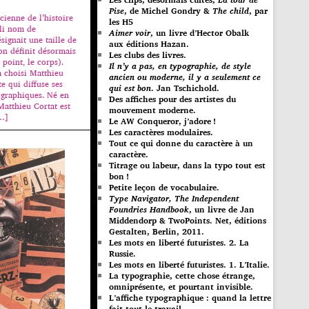
Pise
, de Michel Gondry &
The child
, par
ienne de l’histoire
les H5
joli nom de
Aimer voir
, un livre d’Hector Obalk
signait une taille de
aux éditions Hazan.
’on définit désormais
Les clubs des livres.
point, le corps).
Il n’y a pas, en typographie, de style
a choisi Matthieu
ancien ou moderne, il y a seulement ce
te qui diffuse ses
qui est bon
. Jan Tschichold.
ographiques. Né en
Des affiches pour des artistes du
Matthieu Cortat est
mouvement moderne.
[…]
Le AW Conqueror, j’adore !
Les caractères modulaires.
Tout ce qui donne du caractère à un
caractère.
Titrage ou labeur, dans la typo tout est
bon !
Petite leçon de vocabulaire.
Type Navigator, The Independent
Foundries Handbook
, un livre de Jan
Middendorp & TwoPoints. Net, éditions
Gestalten, Berlin, 2011.
Les mots en liberté futuristes. 2. La
Russie.
Les mots en liberté futuristes. 1. L’Italie.
La typographie, cette chose étrange,
omniprésente, et pourtant invisible.
L’affiche typographique : quand la lettre
fait tout le travail…