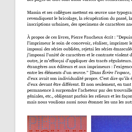
Massin et ses collègues mettent en œuvre une typogra
revendiquent le bricolage, la récupération du passé, la 
inscriptions urbaines, des specimens de caractères anc
À propos de ces livres, Pierre Faucheux écrit : “Depu
l’imprimeur le soin de concevoir, réaliser, imprimer le
imposai des séries oubliées, rejetai les séries émasculée
j’imposai l’unité de caractères et le contraste violent 
outre, je m’efforçai d’appliquer des tracés régulateurs
étrangères aux éditeurs et aux imprimeurs : l’exigence 
entre les éléments d’un œuvre.” [Dans
Écrire l’espace
,
d’eux avait son individualité propre. C’est dire qu’ils
d’eux devant être différent. Et non seulement, en tan
permanence à surprendre l’acheteur par des trouvailles
géniales, etc., obligeant parfois les relieurs et les faç
mais nous voulions aussi nous étonner les uns les aut