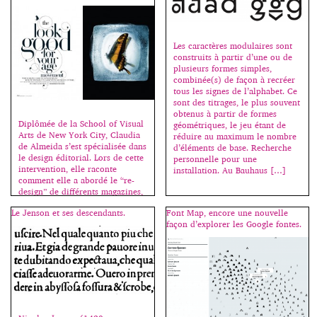
simplement des notions pointues
pouvoir la lire et la ressentir
permettant ainsi […]
d’une façon nouvelle, et ainsi
[…]
Les caractères modulaires sont
construits à partir d’une ou de
plusieurs formes simples,
combinée(s) de façon à recréer
tous les signes de l’alphabet. Ce
sont des titrages, le plus souvent
obtenus à partir de formes
Diplômée de la School of Visual
géométriques, le jeu étant de
Arts de New York City, Claudia
réduire au maximum le nombre
de Almeida s’est spécialisée dans
d’éléments de base. Recherche
le design éditorial. Lors de cette
personnelle pour une
intervention, elle raconte
installation. Au Bauhaus […]
comment elle a abordé le “re-
design” de différents magazines,
tels que Domino, Wired et Real
Le Jenson et ses descendants.
Font Map, encore une nouvelle
Simple Magazine. Cliquez sur
façon d’explorer les Google fontes.
une image pour démarrer le
diaporama. Toutes les images
sont […]