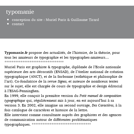
Gondry -> ici et ici. 1999. Les
typomanie
H5 prennent le relais avec ce
clip […]
conception du site : Muriel Paris & Guillaume Tirard
contact
Typomanie.fr
propose des actualités, de l’histoire, de la théorie, pour
tous les amateurs de typographie et les typographes-amateurs…
*********************************
Muriel Paris est graphiste & typographe, diplômée de l’Ecole nationale
supérieure des arts décoratifs (ENSAD), de l’Atelier national de création
typographique (ANCT), et de la Sorbonne (esthétique et philosophie de
l’art). Co-fondatrice de la revue
Signes
, et auteure de nombreux textes
sur le sujet, elle est chargée de cours de typographie et design éditorial
à l’ESAG-Penninghen.
En 1999, elle conçoit la première version du
Petit manuel de composition
typographique
qui, régulièrement mis à jour, en est aujourd’hui à sa
version 3. En 2002, elle imagine un second ouvrage,
Des Caractères
, à la
fois catalogue de caractères et histoire de la lettre.
Elle intervient comme consultante auprès des graphistes et des agences
de communication autour de différentes problématiques
typographiques. *********************************