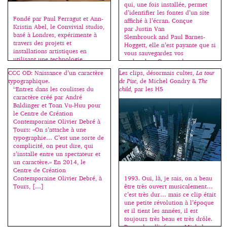
qui, une fois installée, permet
d’identifier les fontes d’un site
Fondé par Paul Ferragut et Ann-
affiché à l’écran. Conçue
Kristin Abel, le Convivial studio,
par Justin Van
basé à Londres, expérimente à
Slembrouck and Paul Barnes-
travers des projets et
Hoggett, elle n’est payante que si
installations artistiques en
vous sauvegardez vos
utilisant une technologie
recherches. On peut la
innovante. On peut lire sur le
télécharger ici
CCC OD: Naissance d’un caractère
Les clips, désormais cultes,
La tour
blog Graphiline : Si cette
: www.typesample.com.
typographique.
de Pise
, de Michel Gondry &
The
nouvelle technique fonctionne
[…]
“Entrez dans les coulisses du
child
, par les H5
sans téléphone portable, elle
caractère créé par André
nécessite cependant un
Baldinger et Toan Vu-Huu pour
ordinateur, un projecteur et une
le Centre de Création
Kinect. La Kinect est un boîtier
Contemporaine Olivier Debré à
[…]
Tours: «On s’attache à une
typographie… C’est une sorte de
complicité, on peut dire, qui
s’installe entre un spectateur et
un caractère.» En 2014, le
Centre de Création
Contemporaine Olivier Debré, à
1993. Oui, là, je sais, on a beau
Tours, […]
être très ouvert musicalement…
c’est très dur… mais ce clip était
une petite révolution à l’époque
et il tient les années, il est
toujours très beau et très drôle.
Pour plus d’infos sur Michel