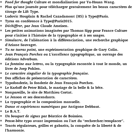
Food for thought
Culture et mondialisation par Yu-Hsuan Wang.
Plus qu’une journée pour télécharger gratuitement les beaux caractères de
titrage de Lift Type.
Ludovic Houplain & Rachel Cazadamont (H5) à Type@Paris.
Tyrsa en conférence à Type@Paris2015.
Déchiffrer
, par Jean Claude Ameisen.
Les petites animations imaginées par Thomas Sipp pour France Culture
pour s’initier à l’histoire de la typographie et à ses usages.
Simulacre
, de l’aliénation à la différenciation, une recherche graphique
d’Ariane Sauvaget.
Tu ne tueras point
, une expérimentation graphique de Gary Colin.
Jean François Porchez ou L’excellence typographique
, un ouvrage des
éditions Adverbum.
La fontaine aux lettres
, ou la typographie racontée à tout le monde, un
livre de Joep Pohlen.
Le caractère singulier de la typographie française.
Des affiches de présentation de caractères.
Typofonderie, la fonderie de Jean François Porchez.
Le Karloff de Peter Bilak, le mariage de la belle & la bête.
Nonpareille, le site de Matthieu Cortat.
Le Jenson et ses descendants.
La typographie et la composition manuelle.
Danse et expériences numériques
par Antigone Debbaut.
Le B.A.T.
Un bouquet de signes
par Béatrice de Boissieu.
Pense-bête typo avant impression ou l’art du “rechercher/remplacer”.
Tracés régulateurs, grilles et gabarits, la conquête de la liberté & de
l’harmonie.