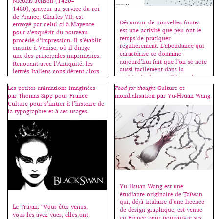
Nicolas Jenson (1420–
1480), graveur au service du roi
de France, Charles VII, est
Découvrir de nouvelles fontes
envoyé par celui-ci à Mayence
est une activité que peu ont le
pour s’enquérir du nouveau
temps de pratiquer
procédé d’impression. Il s’établit
régulièrement. L’abondance qui
ensuite à Venise, où il dirige
caractérise ce domaine
une des principales imprimeries.
aujourd’hui fait que l’on se noie
Renouant avec l’Antiquité, les
aussi facilement dans la
lettrés Italiens considèrent alors
multitude des possibles et les
les lettres lapidaires romaines
méandres du net. Kevin Ho a
comme le dessin idéal des
Les petites animations imaginées
Food for thought
Culture et
donc imaginé un algorithme
capitales; la minuscule
par Thomas Sipp pour France
mondialisation par Yu-Hsuan Wang.
triant les caractères par
carolingienne, influencée par les
Culture pour s’initier à l’histoire de
ressemblance formelle à partir
[…]
la typographie et à ses usages.
du mot “handgloves” souvent
[…]
Yu-Hsuan Wang est une
étudiante originaire de Taïwan
qui, déjà titulaire d’une licence
Le Trajan. “Vous êtes venus,
de design graphique, est venue
vous les avez vues, elles ont
en France pour poursuivre ses