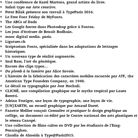
Une conférence de Karel Martens, grand artiste du livre.
Safari typo sur Arte creative.
Peter Bilak présente son travail à TypeParis 2016.
Le Free Font Friday de MyFonts.
The ABCs of Dada
Les Google fontes dans Photoshop grâce à Fontea.
Les jeux d’écriture de Benoît Bodhuin.
mooc digital media. paris.
Ligature.ch
Scriptorium Fonts, spécialisée dans les adaptations de lettrages
historiques.
Un nouveau type de réalité augmentée.
Saul Bass, l’art du générique.
Encore des clips typos…
Du plomb à la lumière
par Alice Savoie.
L’histoire de la fabrication des caractères mobiles racontée par ATF, the
American Type Founders Company, en 1948.
Le détail en typographie par Jost Hochuli.
CLICHÉ, une compilation graphique sur le mythe tropical par Laura
Beretti.
Adrian Frutiger, une leçon de typographie, une leçon de vie.
[UN]EARTH, un recueil graphique par Arnaud Darré.
Fanette Mellier conçoit
Connaître et pratiquer le design graphique au
collège
, un document co-édité par le Centre national des arts plastiques et
le réseau Canopé.
Une collection de films cultes en DVD par les étudiants de l’Esag-
Penninghen.
Claudia de Almeida à Type@Paris2015.