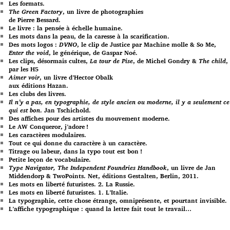
Les formats.
The Green Factory
, un livre de photographies
de Pierre Bessard.
Le livre : la pensée à échelle humaine.
Les mots dans la peau, de la caresse à la scarification.
Des mots logos :
DVNO
, le clip de Justice par Machine molle & So Me,
Enter the void
, le générique, de Gaspar Noé.
Les clips, désormais cultes,
La tour de Pise
, de Michel Gondry &
The child
,
par les H5
Aimer voir
, un livre d’Hector Obalk
aux éditions Hazan.
Les clubs des livres.
Il n’y a pas, en typographie, de style ancien ou moderne, il y a seulement ce
qui est bon
. Jan Tschichold.
Des affiches pour des artistes du mouvement moderne.
Le AW Conqueror, j’adore !
Les caractères modulaires.
Tout ce qui donne du caractère à un caractère.
Titrage ou labeur, dans la typo tout est bon !
Petite leçon de vocabulaire.
Type Navigator, The Independent Foundries Handbook
, un livre de Jan
Middendorp & TwoPoints. Net, éditions Gestalten, Berlin, 2011.
Les mots en liberté futuristes. 2. La Russie.
Les mots en liberté futuristes. 1. L’Italie.
La typographie, cette chose étrange, omniprésente, et pourtant invisible.
L’affiche typographique : quand la lettre fait tout le travail…