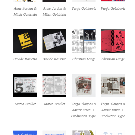
Anne Jordan &
Anne Jordan &
Vanja Golubovic
Vanja Golubovic
Mitch Goldstein
Mitch Goldstein
Davide Rossetto
Davide Rossetto
Christian Lange
Christian Lange
Mateo Broillet
Mateo Broillet
Yorgo Tloupas &
Yorgo Tloupas &
Javier Errea +
Javier Errea +
Production Type.
Production Type.