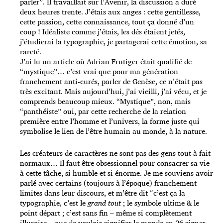
parler”. Il travaillait sur l’Avenir, la discussion a duré
deux heures trente. J’étais aux anges : cette gentillesse,
cette passion, cette connaissance, tout ça donné d’un
coup ! Idéaliste comme j’étais, les dés étaient jetés,
j’étudierai la typographie, je partagerai cette émotion, sa
rareté.
J’ai lu un article où Adrian Frutiger était qualifié de
“mystique”… c’est vrai que pour ma génération
franchement anti-curés, parler de Genèse, ce n’était pas
très excitant. Mais aujourd’hui, j’ai vieilli, j’ai vécu, et je
comprends beaucoup mieux. “Mystique”, non, mais
“panthéiste” oui, par cette recherche de la relation
première entre l’homme et l’univers, la forme juste qui
symbolise le lien de l’être humain au monde, à la nature.
Les créateurs de caractères ne sont pas des gens tout à fait
normaux… Il faut être obsessionnel pour consacrer sa vie
à cette tâche, si humble et si énorme. Je me souviens avoir
parlé avec certains (toujours à l’époque) franchement
limites dans leur discours, et m’être dit “c’est ça la
typographie, c’est le
grand tout
; le symbole ultime & le
point départ ; c’est sans fin – même si complètement
illusoire – que de vouloir signifier le monde en 26 signes.