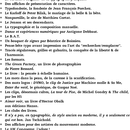
Des affiches de présentation de caractères.
Typofonderie, la fonderie de Jean François Porchez.
Le Karloff de Peter Bilak, le mariage de la belle & la bête.
Nonpareille, le site de Matthieu Cortat.
Le Jenson et ses descendants.
La typographie et la composition manuelle.
Danse et expériences numériques
par Antigone Debbaut.
Le B.A.T.
Un bouquet de signes
par Béatrice de Boissieu.
Pense-bête typo avant impression ou l’art du “rechercher/remplacer”.
Tracés régulateurs, grilles et gabarits, la conquête de la liberté & de
l’harmonie.
Les formats.
The Green Factory
, un livre de photographies
de Pierre Bessard.
Le livre : la pensée à échelle humaine.
Les mots dans la peau, de la caresse à la scarification.
Des mots logos :
DVNO
, le clip de Justice par Machine molle & So Me,
Enter the void
, le générique, de Gaspar Noé.
Les clips, désormais cultes,
La tour de Pise
, de Michel Gondry &
The child
,
par les H5
Aimer voir
, un livre d’Hector Obalk
aux éditions Hazan.
Les clubs des livres.
Il n’y a pas, en typographie, de style ancien ou moderne, il y a seulement ce
qui est bon
. Jan Tschichold.
Des affiches pour des artistes du mouvement moderne.
Le AW Conqueror, j’adore !