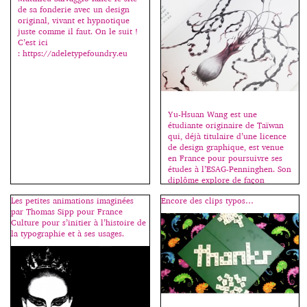
de sa fonderie avec un design
original, vivant et hypnotique
juste comme il faut. On le suit !
C’est ici
: https://adeletypefoundry.eu
Yu-Hsuan Wang est une
étudiante originaire de Taïwan
qui, déjà titulaire d’une licence
de design graphique, est venue
en France pour poursuivre ses
études à l’ESAG-Penninghen. Son
diplôme explore de façon
poétique les changements
Les petites animations imaginées
Encore des clips typos…
apportés par la mondialisation
par Thomas Sipp pour France
et le métissage des cultures. À
Culture pour s’initier à l’histoire de
partir de la cuisine, il construit
la typographie et à ses usages.
une sorte de métaphore pour
[…]