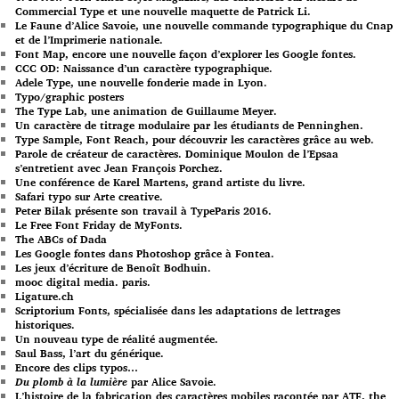
Commercial Type et une nouvelle maquette de Patrick Li.
Le Faune d’Alice Savoie, une nouvelle commande typographique du Cnap
et de l’Imprimerie nationale.
Font Map, encore une nouvelle façon d’explorer les Google fontes.
CCC OD: Naissance d’un caractère typographique.
Adele Type, une nouvelle fonderie made in Lyon.
Typo/graphic posters
The Type Lab, une animation de Guillaume Meyer.
Un caractère de titrage modulaire par les étudiants de Penninghen.
Type Sample, Font Reach, pour découvrir les caractères grâce au web.
Parole de créateur de caractères. Dominique Moulon de l’Epsaa
s’entretient avec Jean François Porchez.
Une conférence de Karel Martens, grand artiste du livre.
Safari typo sur Arte creative.
Peter Bilak présente son travail à TypeParis 2016.
Le Free Font Friday de MyFonts.
The ABCs of Dada
Les Google fontes dans Photoshop grâce à Fontea.
Les jeux d’écriture de Benoît Bodhuin.
mooc digital media. paris.
Ligature.ch
Scriptorium Fonts, spécialisée dans les adaptations de lettrages
historiques.
Un nouveau type de réalité augmentée.
Saul Bass, l’art du générique.
Encore des clips typos…
Du plomb à la lumière
par Alice Savoie.
L’histoire de la fabrication des caractères mobiles racontée par ATF, the