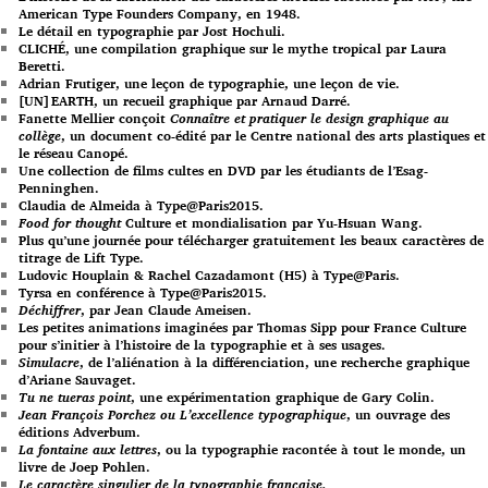
American Type Founders Company, en 1948.
Le détail en typographie par Jost Hochuli.
CLICHÉ, une compilation graphique sur le mythe tropical par Laura
Beretti.
Adrian Frutiger, une leçon de typographie, une leçon de vie.
[UN]EARTH, un recueil graphique par Arnaud Darré.
Fanette Mellier conçoit
Connaître et pratiquer le design graphique au
collège
, un document co-édité par le Centre national des arts plastiques et
le réseau Canopé.
Une collection de films cultes en DVD par les étudiants de l’Esag-
Penninghen.
Claudia de Almeida à Type@Paris2015.
Food for thought
Culture et mondialisation par Yu-Hsuan Wang.
Plus qu’une journée pour télécharger gratuitement les beaux caractères de
titrage de Lift Type.
Ludovic Houplain & Rachel Cazadamont (H5) à Type@Paris.
Tyrsa en conférence à Type@Paris2015.
Déchiffrer
, par Jean Claude Ameisen.
Les petites animations imaginées par Thomas Sipp pour France Culture
pour s’initier à l’histoire de la typographie et à ses usages.
Simulacre
, de l’aliénation à la différenciation, une recherche graphique
d’Ariane Sauvaget.
Tu ne tueras point
, une expérimentation graphique de Gary Colin.
Jean François Porchez ou L’excellence typographique
, un ouvrage des
éditions Adverbum.
La fontaine aux lettres
, ou la typographie racontée à tout le monde, un
livre de Joep Pohlen.
Le caractère singulier de la typographie française.