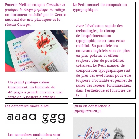
de créateur ; une vie d’homme
de caractères mobiles fondus
Fanette Mellier conçoit
Connaître et
Le Petit manuel de composition
marquée par la souffrance.
dans un alliage de plomb,
pratiquer le design graphique au collège
,
typographique.
Quand il était encore en France,
d’antimoine et d’étain et coulés
un document co-édité par le Centre
nous parlions de ses problèmes
dans des matrices, obtenues à
national des arts plastiques et le
familiaux à mi-mots, entre nous.
partir de poinçons originaux
réseau Canopé.
Avec l’évolution rapide des
On savait, mais on ne disait pas,
gravés en acier trempé. La
technologies, le champ
par respect. Je l’ai rencontré
gravure […]
de l’expérimentation
[…]
typographique est sans cesse
redéfini. En parallèle les
nouveaux logiciels sont de plus
en plus pointus et offrent
toujours plus de possibilités
créatives. Le Petit manuel de
composition typographique suit
de près ces évolutions pour être
toujours d’actualité et permet de
Un grand protège cahier
poser des repères fondamentaux
transparent, un fascicule de
dans l’esthétique et l’histoire de
48 pages à grands carreaux, une
la […]
série de 5 posters à afficher,
c’est la rentrée, bienvenue au
Les caractères modulaires.
Tyrsa en conférence à
collège ! Fanette Mellier invente
Type@Paris2015.
la madeleine qui nous renvoie à
nos premières émotions
graphiques, souvent liées à
l’école. Cahiers, stylos, livres,
tous les jeunes des pays riches
Les caractères modulaires sont
vivent au milieu d’objets