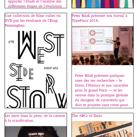
apporter l’étude et l’analyse des
différentes étapes de l’évolution
technique de la création de
Une collection de films cultes en
Peter Bilak présente son travail à
caractères à un concepteur
DVD par les étudiants de l’Esag-
TypeParis 2016.
contemporain. Comment sont
L’affiche typographique est une
Penninghen.
exploitées spécifiquement les
création bien particulière.
nouveautés ? À quoi […]
Composée uniquement de texte,
sans visuel figuratif, une affiche
peut tout à fait remplir son rôle
premier, celui d’informer ; à
l’inverse, une figure sans texte
tend à rester, la plupart du
temps, une énigme, une
proposition de sens offerte à de
multiples
Peter Bilak présente quelques
interprétations. L’affiche
unes des ses recherches – le
typographique adopte une
Greta, l’History et son caractère
double fonction, […]
pour le grand Paris — et les
resitue dans la pratique globale
du designer de caractères qui
doit se projeter sans cesse pour
imaginer ce que d’autres feront
de ses créations dans les
Les mots dans la peau, de la caresse
The ABCs of Dada
décennies à venir. Il aborde
à la scarification.
simplement des notions pointues
La connotation est un point
permettant ainsi […]
essentiel en typographie ; bien
sûr, un texte doit d’abord être lu