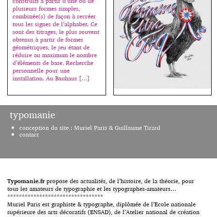
construits à partir d’une ou de
graphiques […]
plusieurs formes simples,
combinée(s) de façon à recréer
tous les signes de l’alphabet. Ce
sont des titrages, le plus souvent
obtenus à partir de formes
géométriques, le jeu étant de
réduire au maximum le nombre
d’éléments de base. Recherche
personnelle pour une
installation. Au Bauhaus […]
“Cette session en français se
typomanie
déroule dans le cadre des
conférences Type@Paris,
conception du site : Muriel Paris & Guillaume Tirard
organisées par Jean François
contact
Porchez. Dès 99, Alexis Taïeb
(Tyrsa) découvre le graffiti et y
fait ses premières armes, ses
premières esquisses de lettres.
De là naitra sa vocation et son
amour de la typographie qui
Typomanie.fr
propose des actualités, de l’histoire, de la théorie, pour
guidera naturellement son
tous les amateurs de typographie et les typographes-amateurs…
parcours scolaire. Diplômé des
*********************************
[…]
Muriel Paris est graphiste & typographe, diplômée de l’Ecole nationale
supérieure des arts décoratifs (ENSAD), de l’Atelier national de création