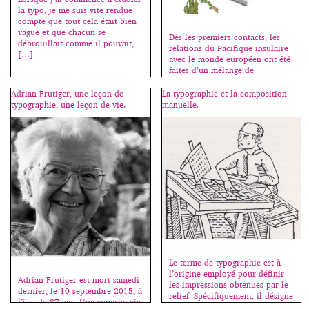
l’exploration progressive. Les
la typo, je me suis vite rendue
images et les textes dadas
compte que tout cela était bien
montrent […]
vague et que chacun se
Dès les premiers contacts, les
débrouillait comme il pouvait,
relations du Pacifique insulaire
[…]
avec le monde européen ont été
faites d’un mélange de
fascination et de méfiance. Les
mythes, noirs ou blancs,
Adrian Frutiger, une leçon de
La typographie et la composition
circulaient, mais s’il était une
typographie, une leçon de vie.
manuelle.
dimension qui manquait trop
souvent aux images véhiculées
sur cette partie du monde,
c’était bien celle de la
compréhension. Projections
idéologiques floues, […]
Le terme de typographie est à
l’origine employé pour définir
Adrian Frutiger est mort samedi
les impressions obtenues par le
dernier, le 10 septembre 2015, à
relief. Spécifiquement, il désigne
l’âge de 87 ans. Une superbe vie
la composition de textes à l’aide