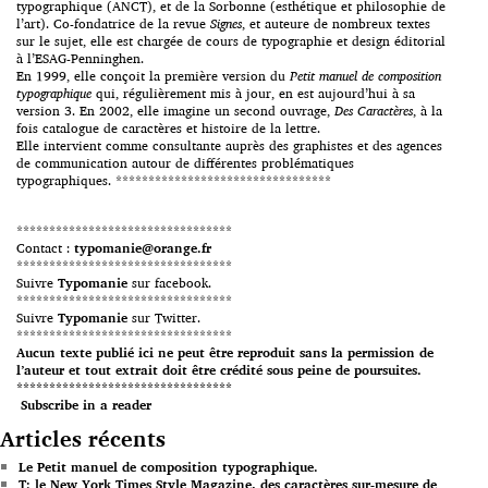
typographique (ANCT), et de la Sorbonne (esthétique et philosophie de
l’art). Co-fondatrice de la revue
Signes
, et auteure de nombreux textes
sur le sujet, elle est chargée de cours de typographie et design éditorial
à l’ESAG-Penninghen.
En 1999, elle conçoit la première version du
Petit manuel de composition
typographique
qui, régulièrement mis à jour, en est aujourd’hui à sa
version 3. En 2002, elle imagine un second ouvrage,
Des Caractères
, à la
fois catalogue de caractères et histoire de la lettre.
Elle intervient comme consultante auprès des graphistes et des agences
de communication autour de différentes problématiques
typographiques. *********************************
*********************************
Contact :
typomanie@orange.fr
*********************************
Suivre
Typomanie
sur facebook.
*********************************
Suivre
Typomanie
sur Twitter.
*********************************
Aucun texte publié ici ne peut être reproduit sans la permission de
l’auteur et tout extrait doit être crédité sous peine de poursuites.
*********************************
Subscribe in a reader
Articles récents
Le Petit manuel de composition typographique.
T: le New York Times Style Magazine, des caractères sur-mesure de