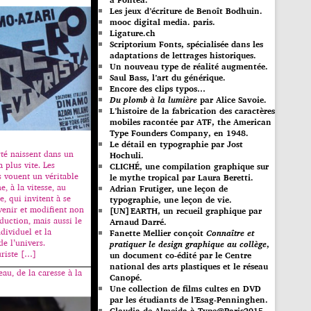
Les jeux d’écriture de Benoît Bodhuin.
mooc digital media. paris.
Ligature.ch
Scriptorium Fonts, spécialisée dans les
adaptations de lettrages historiques.
Un nouveau type de réalité augmentée.
Saul Bass, l’art du générique.
Encore des clips typos…
Du plomb à la lumière
par Alice Savoie.
L’histoire de la fabrication des caractères
mobiles racontée par ATF, the American
Type Founders Company, en 1948.
Le détail en typographie par Jost
rté naissent dans un
Hochuli.
 plus vite. Les
CLICHÉ, une compilation graphique sur
ns vouent un véritable
le mythe tropical par Laura Beretti.
e, à la vitesse, au
Adrian Frutiger, une leçon de
, qui invitent à se
typographie, une leçon de vie.
avenir et modifient non
[UN]EARTH, un recueil graphique par
duction, mais aussi le
Arnaud Darré.
ividuel et la
Fanette Mellier conçoit
Connaître et
e l’univers.
pratiquer le design graphique au collège
,
uriste […]
un document co-édité par le Centre
national des arts plastiques et le réseau
au, de la caresse à la
Canopé.
Une collection de films cultes en DVD
par les étudiants de l’Esag-Penninghen.
Claudia de Almeida à Type@Paris2015.