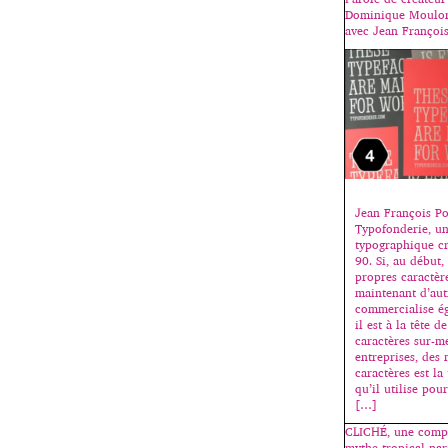
Dominique Moulon 
avec Jean Françoi
Jean François Po
Typofonderie, un
typographique cr
90. Si, au début,
propres caractèr
maintenant d’autr
commercialise ég
il est à la tête 
caractères sur-m
entreprises, des
caractères est la
qu’il utilise pou
[…]
CLICHÉ, une compi
mythe tropical par