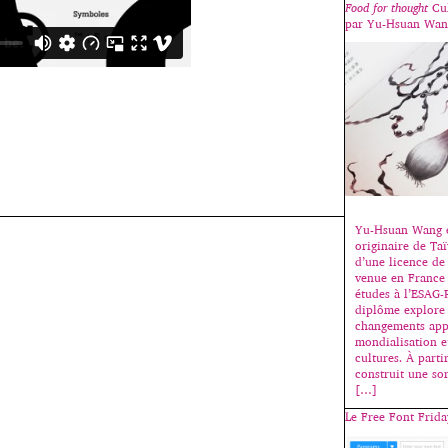
Food for thought
Cul
par Yu-Hsuan Wan
Yu-Hsuan Wang e
originaire de Taï
d’une licence de
venue en France 
études à l’ESAG-
diplôme explore 
changements app
mondialisation e
cultures. À partir
construit une so
[…]
Le Free Font Frid