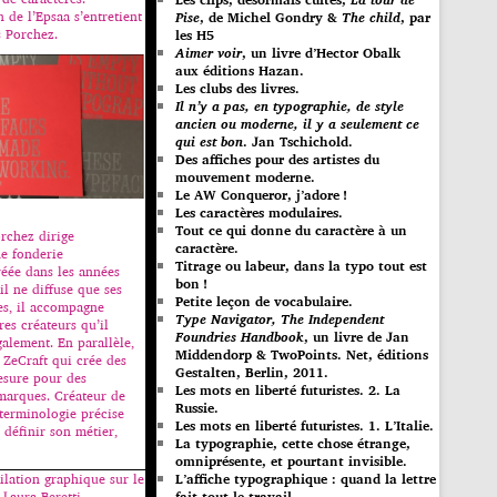
de l’Epsaa s’entretient
Pise
, de Michel Gondry &
The child
, par
s Porchez.
les H5
Aimer voir
, un livre d’Hector Obalk
aux éditions Hazan.
Les clubs des livres.
Il n’y a pas, en typographie, de style
ancien ou moderne, il y a seulement ce
qui est bon
. Jan Tschichold.
Des affiches pour des artistes du
mouvement moderne.
Le AW Conqueror, j’adore !
Les caractères modulaires.
Tout ce qui donne du caractère à un
rchez dirige
caractère.
e fonderie
Titrage ou labeur, dans la typo tout est
éée dans les années
bon !
 il ne diffuse que ses
Petite leçon de vocabulaire.
es, il accompagne
Type Navigator, The Independent
es créateurs qu’il
Foundries Handbook
, un livre de Jan
alement. En parallèle,
Middendorp & TwoPoints. Net, éditions
de ZeCraft qui crée des
Gestalten, Berlin, 2011.
esure pour des
Les mots en liberté futuristes. 2. La
 marques. Créateur de
Russie.
 terminologie précise
Les mots en liberté futuristes. 1. L’Italie.
r définir son métier,
La typographie, cette chose étrange,
omniprésente, et pourtant invisible.
lation graphique sur le
L’affiche typographique : quand la lettre
 Laura Beretti.
fait tout le travail…