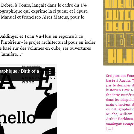
 Debré, à Tours, lançait dans le cadre du 1%
ographique qui exprime la rigueur et l’épure
 Manuel et Francisco Aires Mateus, pour le
é Baldinger et Toan Vu-Huu en réponse à ce
intérieur» le projet architectural pour en isoler
que basé sur des volumes en cube; ses ouvertures
la lumière…”
Scriptorium Font
basée à Austin, 
par le designer d
historien Dave N
fonderie numériq
dans les adaptati
main d’anciens d’
ou calligraphes
Mucha, William 
Arthur Rackham 
catalogue compr
[…]