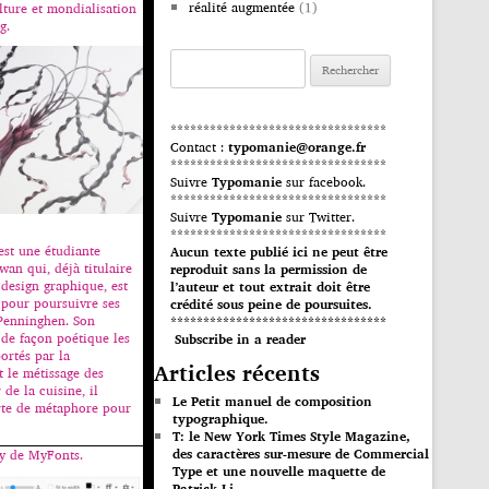
réalité augmentée
(1)
ture et mondialisation
g.
Rechercher :
*********************************
Contact :
typomanie@orange.fr
*********************************
Suivre
Typomanie
sur facebook.
*********************************
Suivre
Typomanie
sur Twitter.
*********************************
st une étudiante
Aucun texte publié ici ne peut être
wan qui, déjà titulaire
reproduit sans la permission de
 design graphique, est
l’auteur et tout extrait doit être
pour poursuivre ses
crédité sous peine de poursuites.
Penninghen. Son
*********************************
de façon poétique les
Subscribe in a reader
ortés par la
Articles récents
t le métissage des
 de la cuisine, il
Le Petit manuel de composition
rte de métaphore pour
typographique.
T: le New York Times Style Magazine,
des caractères sur-mesure de Commercial
ay de MyFonts.
Type et une nouvelle maquette de
Patrick Li.