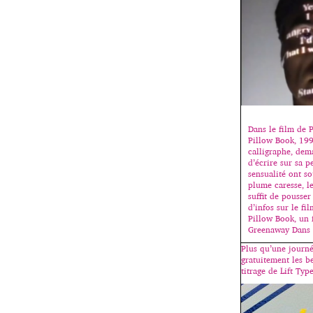
Dans le film de 
Pillow Book, 199
calligraphe, dem
d’écrire sur sa p
sensualité ont so
plume caresse, le
suffit de pousser
d’infos sur le fi
Pillow Book, un 
Greenaway Dans
Plus qu’une journé
gratuitement les b
titrage de Lift Type