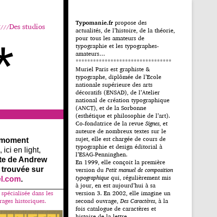
Typomanie.fr
propose des
Des studios
actualités, de l’histoire, de la théorie,
pour tous les amateurs de
*
typographie et les typographes-
amateurs…
*********************************
Muriel Paris est graphiste &
typographe, diplômée de l’Ecole
nationale supérieure des arts
décoratifs (ENSAD), de l’Atelier
national de création typographique
(ANCT), et de la Sorbonne
(esthétique et philosophie de l’art).
Co-fondatrice de la revue
Signes
, et
auteure de nombreux textes sur le
sujet, elle est chargée de cours de
 moment
typographie et design éditorial à
ici en light,
l’ESAG-Penninghen.
nte de Andrew
En 1999, elle conçoit la première
 trouvée sur
version du
Petit manuel de composition
typographique
qui, régulièrement mis
el.com
.
à jour, en est aujourd’hui à sa
 spécialisée dans les
version 3. En 2002, elle imagine un
rages historiques.
second ouvrage,
Des Caractères
, à la
fois catalogue de caractères et
histoire de la lettre.