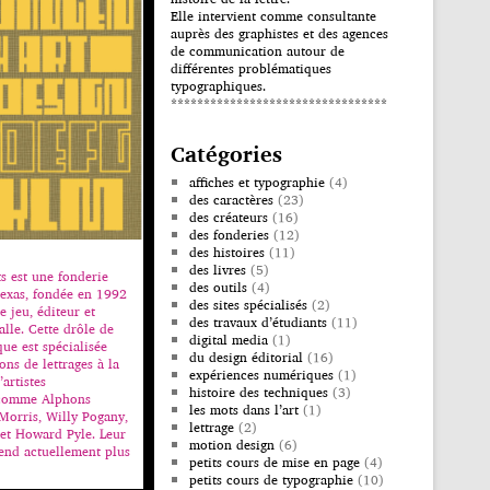
Elle intervient comme consultante
auprès des graphistes et des agences
de communication autour de
différentes problématiques
typographiques.
*********************************
Catégories
affiches et typographie
(4)
des caractères
(23)
des créateurs
(16)
des fonderies
(12)
des histoires
(11)
des livres
(5)
s est une fonderie
des outils
(4)
Texas, fondée en 1992
des sites spécialisés
(2)
e jeu, éditeur et
des travaux d’étudiants
(11)
alle. Cette drôle de
digital media
(1)
ue est spécialisée
du design éditorial
(16)
ons de lettrages à la
expériences numériques
(1)
artistes
histoire des techniques
(3)
 comme Alphons
les mots dans l’art
(1)
Morris, Willy Pogany,
lettrage
(2)
et Howard Pyle. Leur
motion design
(6)
end actuellement plus
petits cours de mise en page
(4)
petits cours de typographie
(10)