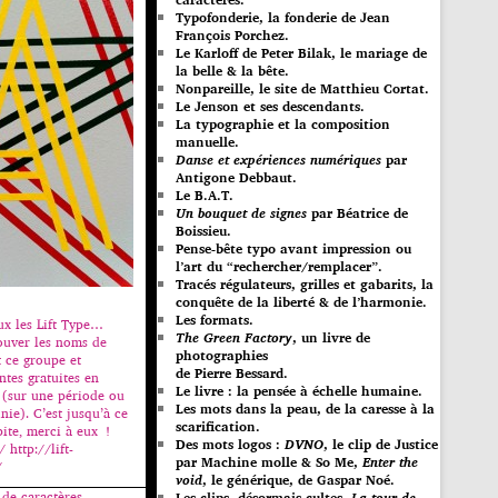
Typofonderie, la fonderie de Jean
François Porchez.
Le Karloff de Peter Bilak, le mariage de
la belle & la bête.
Nonpareille, le site de Matthieu Cortat.
Le Jenson et ses descendants.
La typographie et la composition
manuelle.
Danse et expériences numériques
par
Antigone Debbaut.
Le B.A.T.
Un bouquet de signes
par Béatrice de
Boissieu.
Pense-bête typo avant impression ou
l’art du “rechercher/remplacer”.
Tracés régulateurs, grilles et gabarits, la
conquête de la liberté & de l’harmonie.
Les formats.
ux les Lift Type…
The Green Factory
, un livre de
ouver les noms de
photographies
 ce groupe et
de Pierre Bessard.
ntes gratuites en
Le livre : la pensée à échelle humaine.
s (sur une période ou
Les mots dans la peau, de la caresse à la
nie). C’est jusqu’à ce
scarification.
pite, merci à eux !
Des mots logos :
DVNO
, le clip de Justice
/ http://lift-
par Machine molle & So Me,
Enter the
/
void
, le générique, de Gaspar Noé.
 de caractères.
Les clips, désormais cultes,
La tour de