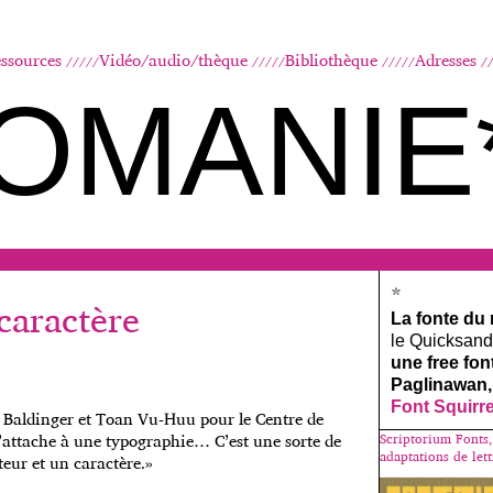
Aller au contenu principal
ssources
Vidéo/audio/thèque
Bibliothèque
Adresses
OMANIE
*
caractère
La fonte du
le Quicksand, 
une free fo
Paglinawan,
Font Squirr
é Baldinger et Toan Vu-Huu pour le Centre de
’attache à une typographie… C’est une sorte de
Scriptorium Fonts,
adaptations de lett
teur et un caractère.»