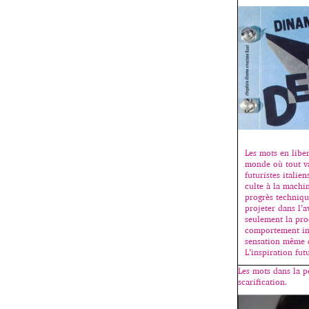
Les mots en libe
monde où tout va
futuristes italie
culte à la machin
progrès technique
projeter dans l’
seulement la pro
comportement ind
sensation même d
L’inspiration fut
Les mots dans la pe
scarification.