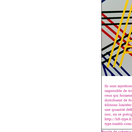
Ils sont mystérie
impossible de tr
ceux qui forment
distribuent de fo
éditions limitée
une quantité défi
soir, on se préci
http://lift-type.fr
type.tumblr.com
Parole de créateur