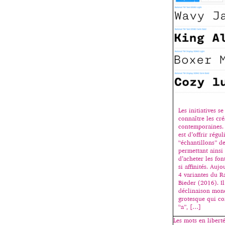
Les initiatives s
connaître les cr
contemporaines.
est d’offrir régu
“échantillons” de
permettant ainsi 
d’acheter les fo
si affinités. Auj
4 variantes du R
Bieder (2016). Il 
déclinaison mono
grotesque qui co
“a”, […]
Les mots en liberté 