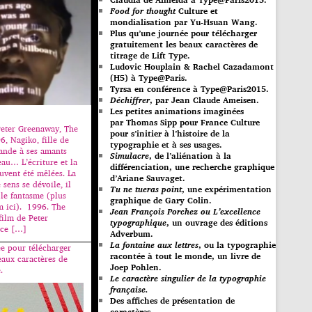
Food for thought
Culture et
mondialisation par Yu-Hsuan Wang.
Plus qu’une journée pour télécharger
gratuitement les beaux caractères de
titrage de Lift Type.
Ludovic Houplain & Rachel Cazadamont
(H5) à Type@Paris.
Tyrsa en conférence à Type@Paris2015.
Déchiffrer
, par Jean Claude Ameisen.
Les petites animations imaginées
par Thomas Sipp pour France Culture
Peter Greenaway, The
pour s’initier à l’histoire de la
6, Nagiko, fille de
typographie et à ses usages.
ande à ses amants
Simulacre
, de l’aliénation à la
eau… L’écriture et la
différenciation, une recherche graphique
uvent été mêlées. La
d’Ariane Sauvaget.
 sens se dévoile, il
Tu ne tueras point
, une expérimentation
 le fantasme (plus
graphique de Gary Colin.
lm ici). 1996. The
Jean François Porchez ou L’excellence
film de Peter
typographique
, un ouvrage des éditions
 ce […]
Adverbum.
La fontaine aux lettres
, ou la typographie
e pour télécharger
racontée à tout le monde, un livre de
eaux caractères de
Joep Pohlen.
.
Le caractère singulier de la typographie
française.
Des affiches de présentation de
caractères.