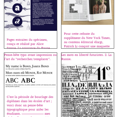
Pour cette refonte du
supplément du New York Times,
Pages extraites du spécimen,
au contenu éditorial élargi,
conçu et réalisé par Alice
Patrick Li conçoit une maquette
Savoie. La naissance du Faune.
forte, moderne et brute, en
Pour cette seconde commande
collaboration avec la nouvelle
Pense-bête typo avant impression ou
Les mots en liberté futuristes. 2. La
publique de création de
rédactrice en chef du magazine,
l’art du “rechercher/remplacer”.
Russie.
caractères, le Centre national
Hanya Yanagihara. La densité du
des arts plastiques (CNAP),
texte induit des pages fortement
associé à l’Imprimerie nationale,
construites, qui s’appuient sur
a choisi le projet proposé par
les créations de caractères de la
Alice Savoie lors d’un appel
Fonderie Commercial Type, […]
d’offres lancé auprès de
professionnels (29 dossiers et 3
retenus). […]
C’est la période de bouclage des
diplômes dans les écoles d’art ;
voici donc un pense-bête
typographique pour aider les
étudiants. ——————— mes