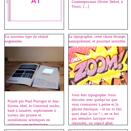
Contemporaine Olivier Debré, à
Tours, […]
Pour faire le portrait d’un livre,
tenter de définir son identité, il
Un nouveau type de réalité
La typographie, cette chose étrange,
est bon de commencer par
augmentée.
omniprésente, et pourtant invisible.
nommer son format, afin
d’esquisser son allure générale.
Le choix du format crée un
rapport d’échelle, une relation
entre le corps et l’objet. Avant
l’imprimerie, la lecture se fait
souvent en “face à face” : le
livre, souvent […]
Vous êtes typographe. Vous
discutez avec quelqu’un que
Fondé par Paul Ferragut et Ann-
vous connaissez à peine et la
Kristin Abel, le Convivial studio,
phrase fatidique, « et toi tu fais
basé à Londres, expérimente à
quoi dans la vie ? », ne se fait
travers des projets et
pas attendre. Lorsque vous
installations artistiques en
répondez, un regard gêné,
utilisant une technologie
interrogateur, allié à un malaise
innovante. On peut lire sur le