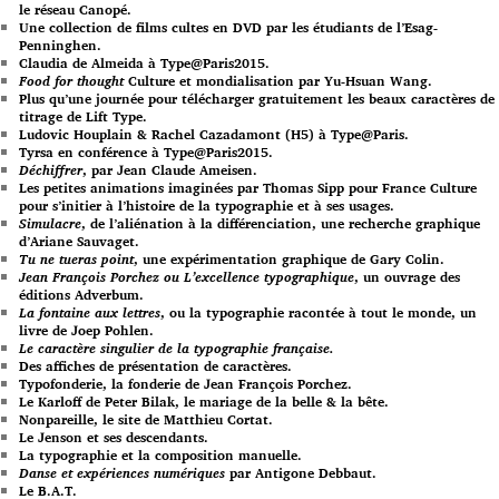
le réseau Canopé.
Une collection de films cultes en DVD par les étudiants de l’Esag-
Penninghen.
Claudia de Almeida à Type@Paris2015.
Food for thought
Culture et mondialisation par Yu-Hsuan Wang.
Plus qu’une journée pour télécharger gratuitement les beaux caractères de
titrage de Lift Type.
Ludovic Houplain & Rachel Cazadamont (H5) à Type@Paris.
Tyrsa en conférence à Type@Paris2015.
Déchiffrer
, par Jean Claude Ameisen.
Les petites animations imaginées par Thomas Sipp pour France Culture
pour s’initier à l’histoire de la typographie et à ses usages.
Simulacre
, de l’aliénation à la différenciation, une recherche graphique
d’Ariane Sauvaget.
Tu ne tueras point
, une expérimentation graphique de Gary Colin.
Jean François Porchez ou L’excellence typographique
, un ouvrage des
éditions Adverbum.
La fontaine aux lettres
, ou la typographie racontée à tout le monde, un
livre de Joep Pohlen.
Le caractère singulier de la typographie française.
Des affiches de présentation de caractères.
Typofonderie, la fonderie de Jean François Porchez.
Le Karloff de Peter Bilak, le mariage de la belle & la bête.
Nonpareille, le site de Matthieu Cortat.
Le Jenson et ses descendants.
La typographie et la composition manuelle.
Danse et expériences numériques
par Antigone Debbaut.
Le B.A.T.