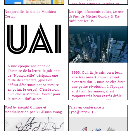
par Jean François Porchez en
1994, s’est métamorphosée cette
Nonpareille, le site de Matthieu
Les clips, désormais cultes,
La tour
année : un nouveau site, une
Cortat.
de Pise
, de Michel Gondry &
The
équipe élargie et le désir de
child
, par les H5
publier des caractères de
nouveaux créateurs. Petit retour
C’est avec cet ouvrage que
sur les classiques de la fonderie.
j’inaugure ma rubrique “des
Les humanes sont rares et j’ai un
livres”. Il n’est pas dans mon
faible pour elles ; l’Apolline en
intention de chroniquer toutes
[…]
les sorties en relation avec la
typographie, mais seulement les
indispensables, les nécessaires.
Moi-même, j’achète assez peu de
À une époque ancienne de
livres sur le sujet ; si beaucoup
l’histoire de la lettre, le joli nom
d’ouvrages sortent chaque
1993. Oui, là, je sais, on a beau
de “Nompareille” désignait une
année, assez peu sont
être très ouvert musicalement…
taille de caractère (que l’on
importants. Et c’est sur ceux-là
c’est très dur… mais ce clip était
définit désormais par sa mesure
que […]
une petite révolution à l’époque
en point, le corps). C’est le nom
et il tient les années, il est
qu’a choisi Matthieu Cortat pour
toujours très beau et très drôle.
le site qui diffuse ses
Pour plus d’infos sur Michel
productions typographiques. Né
Gondry -> ici et ici. 1999. Les
Food for thought
Culture et
Tyrsa en conférence à
en 1982 en Suisse, Matthieu
H5 prennent le relais avec ce
mondialisation par Yu-Hsuan Wang.
Type@Paris2015.
Cortat est dessinateur de […]
clip […]