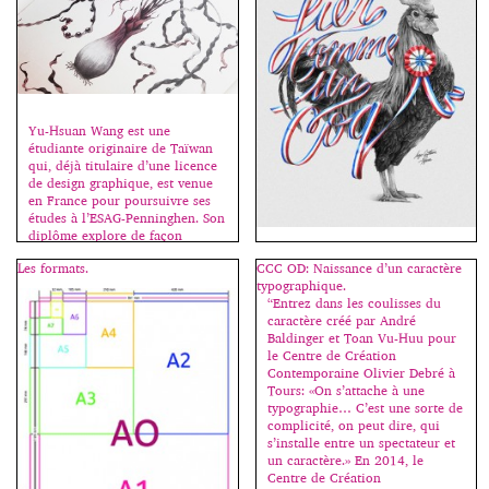
Yu-Hsuan Wang est une
étudiante originaire de Taïwan
qui, déjà titulaire d’une licence
de design graphique, est venue
en France pour poursuivre ses
études à l’ESAG-Penninghen. Son
diplôme explore de façon
poétique les changements
“Cette session en français se
Les formats.
CCC OD: Naissance d’un caractère
apportés par la mondialisation
déroule dans le cadre des
typographique.
et le métissage des cultures. À
conférences Type@Paris,
“Entrez dans les coulisses du
partir de la cuisine, il construit
organisées par Jean François
caractère créé par André
une sorte de métaphore pour
Porchez. Dès 99, Alexis Taïeb
Baldinger et Toan Vu-Huu pour
[…]
(Tyrsa) découvre le graffiti et y
le Centre de Création
fait ses premières armes, ses
Contemporaine Olivier Debré à
premières esquisses de lettres.
Tours: «On s’attache à une
De là naitra sa vocation et son
typographie… C’est une sorte de
amour de la typographie qui
complicité, on peut dire, qui
guidera naturellement son
s’installe entre un spectateur et
parcours scolaire. Diplômé des
un caractère.» En 2014, le
[…]
Centre de Création