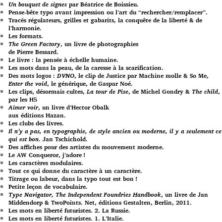
Un bouquet de signes
par Béatrice de Boissieu.
Pense-bête typo avant impression ou l’art du “rechercher/remplacer”.
Tracés régulateurs, grilles et gabarits, la conquête de la liberté & de
l’harmonie.
Les formats.
The Green Factory
, un livre de photographies
de Pierre Bessard.
Le livre : la pensée à échelle humaine.
Les mots dans la peau, de la caresse à la scarification.
Des mots logos :
DVNO
, le clip de Justice par Machine molle & So Me,
Enter the void
, le générique, de Gaspar Noé.
Les clips, désormais cultes,
La tour de Pise
, de Michel Gondry &
The child
,
par les H5
Aimer voir
, un livre d’Hector Obalk
aux éditions Hazan.
Les clubs des livres.
Il n’y a pas, en typographie, de style ancien ou moderne, il y a seulement ce
qui est bon
. Jan Tschichold.
Des affiches pour des artistes du mouvement moderne.
Le AW Conqueror, j’adore !
Les caractères modulaires.
Tout ce qui donne du caractère à un caractère.
Titrage ou labeur, dans la typo tout est bon !
Petite leçon de vocabulaire.
Type Navigator, The Independent Foundries Handbook
, un livre de Jan
Middendorp & TwoPoints. Net, éditions Gestalten, Berlin, 2011.
Les mots en liberté futuristes. 2. La Russie.
Les mots en liberté futuristes. 1. L’Italie.