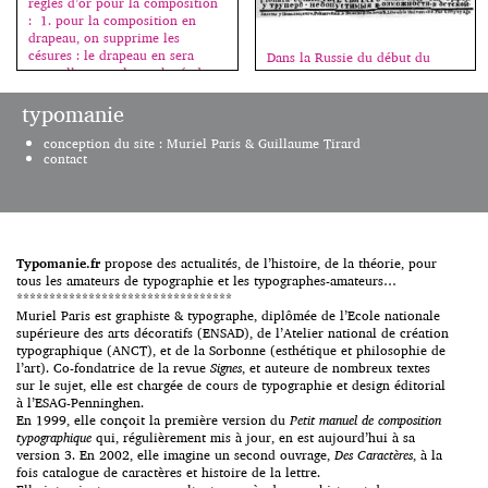
règles d’or pour la composition
: 1. pour la composition en
drapeau, on supprime les
césures : le drapeau en sera
Dans la Russie du début du
naturellement plus rythmé, donc
siècle, peintres et poètes
plus beau. On essaie au
travaillent également en osmose.
typomanie
maximum de faire […]
Cette façon d’envisager l’art sous
un double regard permet de
conception du site : Muriel Paris & Guillaume Tirard
découvrir les principes
contact
structurels et l’essence même du
geste créateur que l’on soumet à
des expérimentations multiples
pour mieux comprendre ses
fondements. C’est Ilia
Zdanevitch, alors tout jeune
Typomanie.fr
propose des actualités, de l’histoire, de la théorie, pour
poète qui choisira […]
tous les amateurs de typographie et les typographes-amateurs…
*********************************
Muriel Paris est graphiste & typographe, diplômée de l’Ecole nationale
supérieure des arts décoratifs (ENSAD), de l’Atelier national de création
typographique (ANCT), et de la Sorbonne (esthétique et philosophie de
l’art). Co-fondatrice de la revue
Signes
, et auteure de nombreux textes
sur le sujet, elle est chargée de cours de typographie et design éditorial
à l’ESAG-Penninghen.
En 1999, elle conçoit la première version du
Petit manuel de composition
typographique
qui, régulièrement mis à jour, en est aujourd’hui à sa
version 3. En 2002, elle imagine un second ouvrage,
Des Caractères
, à la
fois catalogue de caractères et histoire de la lettre.