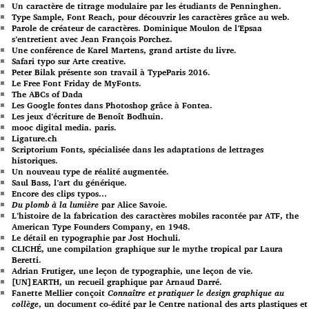
Un caractère de titrage modulaire par les étudiants de Penninghen.
Type Sample, Font Reach, pour découvrir les caractères grâce au web.
Parole de créateur de caractères. Dominique Moulon de l’Epsaa
s’entretient avec Jean François Porchez.
Une conférence de Karel Martens, grand artiste du livre.
Safari typo sur Arte creative.
Peter Bilak présente son travail à TypeParis 2016.
Le Free Font Friday de MyFonts.
The ABCs of Dada
Les Google fontes dans Photoshop grâce à Fontea.
Les jeux d’écriture de Benoît Bodhuin.
mooc digital media. paris.
Ligature.ch
Scriptorium Fonts, spécialisée dans les adaptations de lettrages
historiques.
Un nouveau type de réalité augmentée.
Saul Bass, l’art du générique.
Encore des clips typos…
Du plomb à la lumière
par Alice Savoie.
L’histoire de la fabrication des caractères mobiles racontée par ATF, the
American Type Founders Company, en 1948.
Le détail en typographie par Jost Hochuli.
CLICHÉ, une compilation graphique sur le mythe tropical par Laura
Beretti.
Adrian Frutiger, une leçon de typographie, une leçon de vie.
[UN]EARTH, un recueil graphique par Arnaud Darré.
Fanette Mellier conçoit
Connaître et pratiquer le design graphique au
collège
, un document co-édité par le Centre national des arts plastiques et