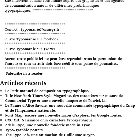
Elle intervient comme consultante auprès des graphistes et des agences
de communication autour de différentes problématiques
typographiques. *********************************
*********************************
Contact :
typomanie@orange.fr
*********************************
Suivre
Typomanie
sur facebook.
*********************************
Suivre
Typomanie
sur Twitter.
*********************************
Aucun texte publié ici ne peut être reproduit sans la permission de
l’auteur et tout extrait doit être crédité sous peine de poursuites.
*********************************
Subscribe in a reader
Articles récents
Le Petit manuel de composition typographique.
T: le New York Times Style Magazine, des caractères sur-mesure de
Commercial Type et une nouvelle maquette de Patrick Li.
Le Faune d’Alice Savoie, une nouvelle commande typographique du Cnap
et de l’Imprimerie nationale.
Font Map, encore une nouvelle façon d’explorer les Google fontes.
CCC OD: Naissance d’un caractère typographique.
Adele Type, une nouvelle fonderie made in Lyon.
Typo/graphic posters
The Type Lab, une animation de Guillaume Meyer.