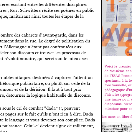
ières existant entre les différentes disciplines :
tres ; Kurt Schwitters récite ses poèmes en public
ue, maîtrisant ainsi toutes les étapes de la
’ombre des cabarets d’avant-garde, dans les
ctement dans la rue. Le degré de politisation du
 et l’Allemagne n’étant pas confrontées aux
ler son discours et trouver les processus de
nt révolutionnaire, qui serviront le mieux ses
Voici le premier 
de troisième ann
de l’ÉSAG-Pennin
tables attaques destinées à capturer l’attention
specimen, à la fo
hétorique publicitaire, ou plutôt sur celle de la
fonctionnelle, es
umour et de la dérision. Il faut à tout prix
pédagogique d’un
e, détourner la logique habituelle du discours.
l’histoire typogr
une image pour 
diaporama. Merci
is sous le cri de combat “dada” !!, peuvent
m’assiste pour ce
es pages sur le fait qu’ils n’ont rien à dire. Dada
Les mots en liberté
nte le langage et vous devenez son complice. Dada
puissance. Celui-ci devient signe de ralliement,
ie :