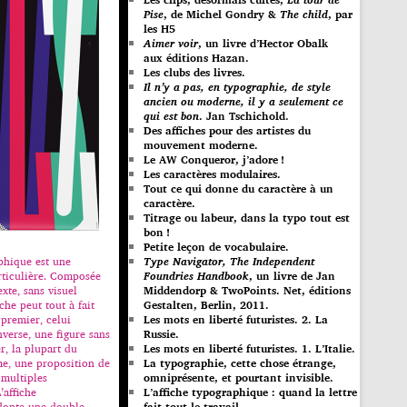
Pise
, de Michel Gondry &
The child
, par
les H5
Aimer voir
, un livre d’Hector Obalk
aux éditions Hazan.
Les clubs des livres.
Il n’y a pas, en typographie, de style
ancien ou moderne, il y a seulement ce
qui est bon
. Jan Tschichold.
Des affiches pour des artistes du
mouvement moderne.
Le AW Conqueror, j’adore !
Les caractères modulaires.
Tout ce qui donne du caractère à un
caractère.
Titrage ou labeur, dans la typo tout est
bon !
Petite leçon de vocabulaire.
Type Navigator, The Independent
aphique est une
Foundries Handbook
, un livre de Jan
rticulière. Composée
Middendorp & TwoPoints. Net, éditions
xte, sans visuel
Gestalten, Berlin, 2011.
iche peut tout à fait
Les mots en liberté futuristes. 2. La
 premier, celui
Russie.
inverse, une figure sans
Les mots en liberté futuristes. 1. L’Italie.
er, la plupart du
La typographie, cette chose étrange,
e, une proposition de
omniprésente, et pourtant invisible.
 multiples
L’affiche typographique : quand la lettre
’affiche
fait tout le travail…
dopte une double