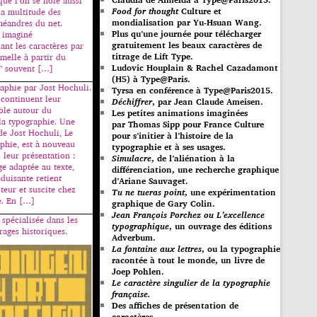
que l’on se noie aussi
Food for thought
Culture et
la multitude des
mondialisation par Yu-Hsuan Wang.
 méandres du net.
Plus qu’une journée pour télécharger
 imaginé
gratuitement les beaux caractères de
ant les caractères par
titrage de Lift Type.
melle à partir du
Ludovic Houplain & Rachel Cazadamont
” souvent […]
(H5) à Type@Paris.
raphie par Jost Hochuli.
Tyrsa en conférence à Type@Paris2015.
 continuent leur
Déchiffrer
, par Jean Claude Ameisen.
ble autour du
Les petites animations imaginées
la typographie. Une
par Thomas Sipp pour France Culture
de Jost Hochuli, Le
pour s’initier à l’histoire de la
aphie, est à nouveau
typographie et à ses usages.
 leur présentation :
Simulacre
, de l’aliénation à la
e adaptée au texte,
différenciation, une recherche graphique
duisante retient
d’Ariane Sauvaget.
cteur et suscite chez
Tu ne tueras point
, une expérimentation
re. En […]
graphique de Gary Colin.
Jean François Porchez ou L’excellence
 spécialisée dans les
typographique
, un ouvrage des éditions
rages historiques.
Adverbum.
La fontaine aux lettres
, ou la typographie
racontée à tout le monde, un livre de
Joep Pohlen.
Le caractère singulier de la typographie
française.
Des affiches de présentation de
caractères.