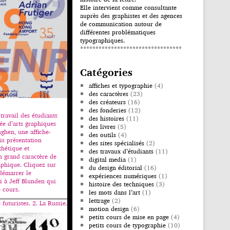
Elle intervient comme consultante
auprès des graphistes et des agences
de communication autour de
différentes problématiques
typographiques.
*********************************
Catégories
affiches et typographie
(4)
des caractères
(23)
des créateurs
(16)
des fonderies
(12)
travail des étudiants
des histoires
(11)
ée d’arts graphiques
des livres
(5)
ghen, une affiche-
des outils
(4)
is présentation
des sites spécialisés
(2)
thétique et
des travaux d’étudiants
(11)
 grand caractère de
digital media
(1)
aphique. Cliquez sur
du design éditorial
(16)
démarrer le
expériences numériques
(1)
 à Jeff Blunden qui
histoire des techniques
(3)
 cours.
les mots dans l’art
(1)
lettrage
(2)
 futuristes. 2. La Russie.
motion design
(6)
petits cours de mise en page
(4)
petits cours de typographie
(10)