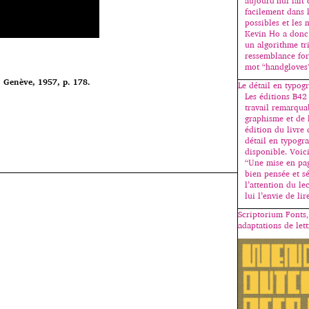
aujourd’hui fait 
facilement dans 
possibles et les
Kevin Ho a donc
un algorithme tri
ressemblance for
mot “handgloves
r, Genève, 1957, p. 178.
Le détail en typog
Les éditions B42
travail remarqua
graphisme et de 
édition du livre 
détail en typogr
disponible. Voici
“Une mise en pag
bien pensée et sé
l’attention du le
lui l’envie de li
Scriptorium Fonts,
adaptations de lett