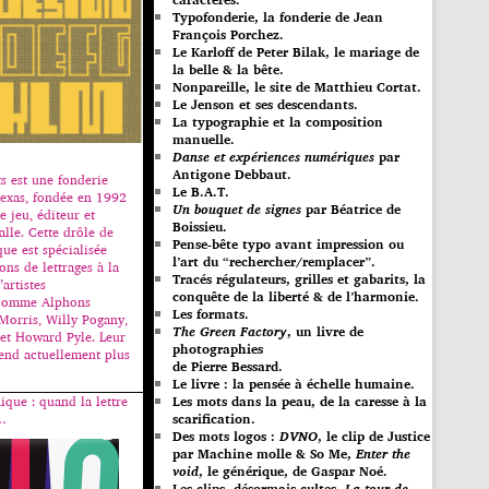
Typofonderie, la fonderie de Jean
François Porchez.
Le Karloff de Peter Bilak, le mariage de
la belle & la bête.
Nonpareille, le site de Matthieu Cortat.
Le Jenson et ses descendants.
La typographie et la composition
manuelle.
Danse et expériences numériques
par
Antigone Debbaut.
s est une fonderie
Le B.A.T.
Texas, fondée en 1992
Un bouquet de signes
par Béatrice de
e jeu, éditeur et
Boissieu.
alle. Cette drôle de
Pense-bête typo avant impression ou
ue est spécialisée
l’art du “rechercher/remplacer”.
ons de lettrages à la
Tracés régulateurs, grilles et gabarits, la
artistes
conquête de la liberté & de l’harmonie.
 comme Alphons
Les formats.
Morris, Willy Pogany,
The Green Factory
, un livre de
et Howard Pyle. Leur
photographies
end actuellement plus
de Pierre Bessard.
Le livre : la pensée à échelle humaine.
Les mots dans la peau, de la caresse à la
ique : quand la lettre
scarification.
l…
Des mots logos :
DVNO
, le clip de Justice
par Machine molle & So Me,
Enter the
void
, le générique, de Gaspar Noé.
Les clips, désormais cultes,
La tour de