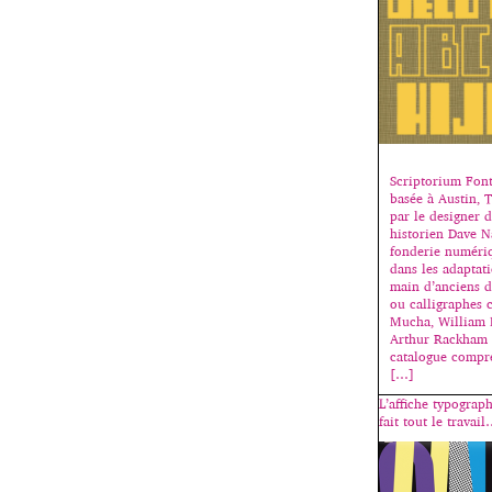
Scriptorium Font
basée à Austin, 
par le designer d
historien Dave N
fonderie numériq
dans les adaptati
main d’anciens d’
ou calligraphes
Mucha, William 
Arthur Rackham 
catalogue compr
[…]
L’affiche typograph
fait tout le travai