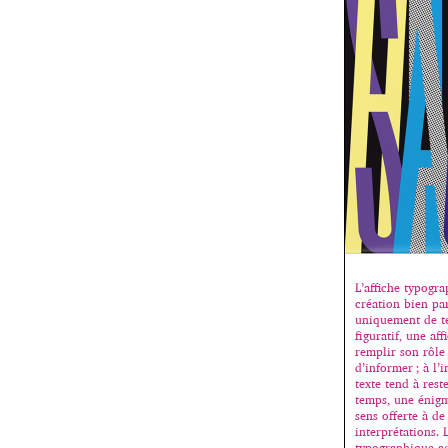
L’affiche typogr
création bien pa
uniquement de te
figuratif, une aff
remplir son rôle
d’informer ; à l’
texte tend à rest
temps, une énigm
sens offerte à de
interprétations. L
typographique a