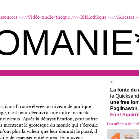
Aller au contenu principal
ssources
Vidéo/audio/thèque
Bibliothèque
Adresses
OMANIE
*
La fonte du
le Quicksand, 
une free fo
s, dans l’ironie élevée au niveau de pratique
Paglinawan,
age, c’est pour découvrir une autre forme de
Font Squirr
nouveaux. Après la démystification, peut naître
Des affiches de pré
das montrent le grotesque du monde qui s’écroule
 n’ont plus la valeur que leur donnait le passé, il
ssaire de repenser entièrement les moyens