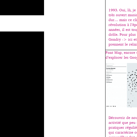
1993. Oui, là, je
très ouvert musi
dur… mais ce cli
révolution à l’ép
années, il est to
drôle. Pour plus
Gondry -> ici et
prennent le rela
Font Map, encore 
d’explorer les Goog
Découvrir de nou
activité que peu
pratiquer réguli
qui caractérise 