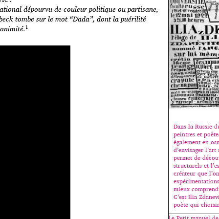
ational dépourvu de couleur politique ou partisane,
beck tombe sur le mot “Dada”, dont la puérilité
nanimité.
¹
Dans la Russie d
peintres et poète
également en osm
d’envisager l’ar
permet de découv
structurels et l
créateur que l’o
expérimentations
mieux comprendr
C’est Ilia Zdanev
poète qui choisi
Le Petit manuel d