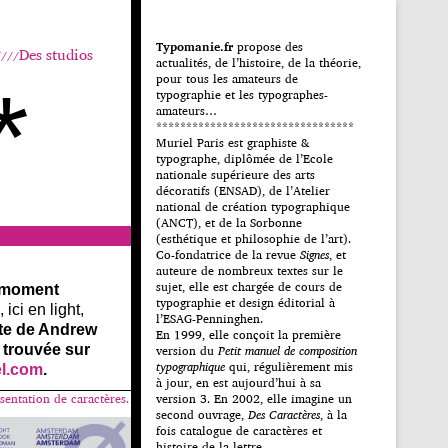
Typomanie.fr
propose des
Des studios
actualités, de l’histoire, de la théorie,
pour tous les amateurs de
*
typographie et les typographes-
amateurs…
*********************************
Muriel Paris est graphiste &
typographe, diplômée de l’Ecole
nationale supérieure des arts
décoratifs (ENSAD), de l’Atelier
national de création typographique
(ANCT), et de la Sorbonne
(esthétique et philosophie de l’art).
Co-fondatrice de la revue
Signes
, et
auteure de nombreux textes sur le
sujet, elle est chargée de cours de
 moment
typographie et design éditorial à
ici en light,
l’ESAG-Penninghen.
nte de Andrew
En 1999, elle conçoit la première
 trouvée sur
version du
Petit manuel de composition
typographique
qui, régulièrement mis
el.com
.
à jour, en est aujourd’hui à sa
sentation de caractères.
version 3. En 2002, elle imagine un
second ouvrage,
Des Caractères
, à la
fois catalogue de caractères et
histoire de la lettre.