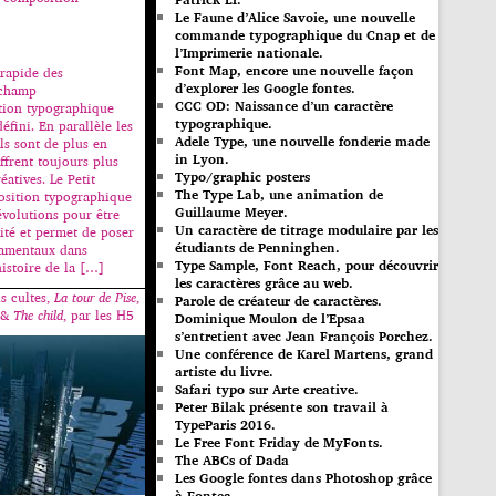
Le Faune d’Alice Savoie, une nouvelle
commande typographique du Cnap et de
l’Imprimerie nationale.
Font Map, encore une nouvelle façon
 rapide des
d’explorer les Google fontes.
 champ
CCC OD: Naissance d’un caractère
tion typographique
typographique.
défini. En parallèle les
Adele Type, une nouvelle fonderie made
ls sont de plus en
in Lyon.
ffrent toujours plus
Typo/graphic posters
éatives. Le Petit
The Type Lab, une animation de
sition typographique
Guillaume Meyer.
évolutions pour être
Un caractère de titrage modulaire par les
lité et permet de poser
étudiants de Penninghen.
damentaux dans
Type Sample, Font Reach, pour découvrir
’histoire de la […]
les caractères grâce au web.
is cultes,
La tour de Pise
,
Parole de créateur de caractères.
 &
The child
, par les H5
Dominique Moulon de l’Epsaa
s’entretient avec Jean François Porchez.
Une conférence de Karel Martens, grand
artiste du livre.
Safari typo sur Arte creative.
Peter Bilak présente son travail à
TypeParis 2016.
Le Free Font Friday de MyFonts.
The ABCs of Dada
Les Google fontes dans Photoshop grâce
à Fontea.