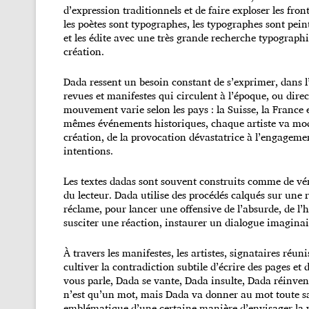
d’expression traditionnels et de faire exploser les front
les poètes sont typographes, les typographes sont pein
et les édite avec une très grande recherche typographiq
création.
Dada ressent un besoin constant de s’exprimer, dans l
revues et manifestes qui circulent à l’époque, ou dire
mouvement varie selon les pays : la Suisse, la France
mêmes événements historiques, chaque artiste va mode
création, de la provocation dévastatrice à l’engageme
intentions.
Les textes dadas sont souvent construits comme de véri
du lecteur. Dada utilise des procédés calqués sur une r
réclame, pour lancer une offensive de l’absurde, de l’h
susciter une réaction, instaurer un dialogue imaginair
À travers les manifestes, les artistes, signataires réun
cultiver la contradiction subtile d’écrire des pages et d
vous parle, Dada se vante, Dada insulte, Dada réinve
n’est qu’un mot, mais Dada va donner au mot toute sa 
emblématique d’une certaine manière d’envisager la v