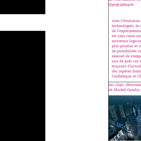
typographique.
Avec l’évolution
technologies, le
de l’expérimenta
est sans cesse re
nouveaux logicie
plus pointus et o
de possibilités cr
manuel de compo
suit de près ces 
toujours d’actua
des repères fon
l’esthétique et l
Les clips, désorma
de Michel Gondry