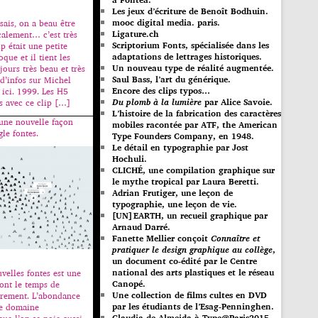
Les jeux d’écriture de Benoît Bodhuin.
mooc digital media. paris.
 sais, on a beau être
Ligature.ch
calement… c’est très
Scriptorium Fonts, spécialisée dans les
p était une petite
adaptations de lettrages historiques.
oque et il tient les
Un nouveau type de réalité augmentée.
ujours très beau et très
Saul Bass, l’art du générique.
 d’infos sur Michel
Encore des clips typos…
 ici. 1999. Les H5
Du plomb à la lumière
par Alice Savoie.
is avec ce clip […]
L’histoire de la fabrication des caractères
une nouvelle façon
mobiles racontée par ATF, the American
le fontes.
Type Founders Company, en 1948.
Le détail en typographie par Jost
Hochuli.
CLICHÉ, une compilation graphique sur
le mythe tropical par Laura Beretti.
Adrian Frutiger, une leçon de
typographie, une leçon de vie.
[UN]EARTH, un recueil graphique par
Arnaud Darré.
Fanette Mellier conçoit
Connaître et
pratiquer le design graphique au collège
,
un document co-édité par le Centre
national des arts plastiques et le réseau
velles fontes est une
Canopé.
 ont le temps de
Une collection de films cultes en DVD
èrement. L’abondance
par les étudiants de l’Esag-Penninghen.
ce domaine
Claudia de Almeida à Type@Paris2015.