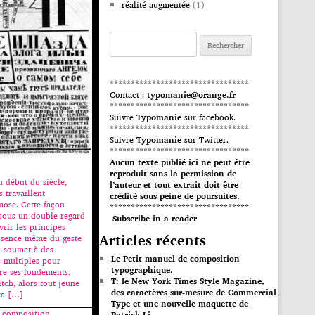
réalité augmentée
(1)
Rechercher :
*********************************
Contact :
typomanie@orange.fr
*********************************
Suivre
Typomanie
sur facebook.
*********************************
Suivre
Typomanie
sur Twitter.
*********************************
Aucun texte publié ici ne peut être
reproduit sans la permission de
u début du siècle,
l’auteur et tout extrait doit être
s travaillent
crédité sous peine de poursuites.
ose. Cette façon
*********************************
t sous un double regard
Subscribe in a reader
rir les principes
Articles récents
’essence même du geste
n soumet à des
Le Petit manuel de composition
 multiples pour
typographique.
e ses fondements.
T: le New York Times Style Magazine,
itch, alors tout jeune
des caractères sur-mesure de Commercial
ra […]
Type et une nouvelle maquette de
e composition
Patrick Li.