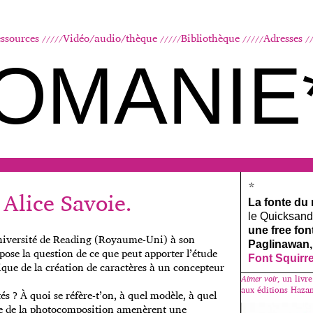
Aller au contenu principal
ssources
Vidéo/audio/thèque
Bibliothèque
Adresses
OMANIE
*
Alice Savoie.
La fonte du
le Quicksand, 
une free fo
université de Reading (Royaume-Uni) à son
Paglinawan,
pose la question de ce que peut apporter l’étude
Font Squirr
nique de la création de caractères à un concepteur
Aimer voir
, un livr
aux éditions Hazan
 ? À quoi se réfère-t’on, à quel modèle, à quel
’ère de la photocomposition amenèrent une