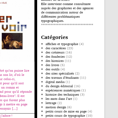
Elle intervient comme consultante
auprès des graphistes et des agences
de communication autour de
différentes problématiques
typographiques.
*********************************
Catégories
affiches et typographie
(4)
des caractères
(23)
des créateurs
(16)
des fonderies
(12)
des histoires
(11)
des livres
(5)
des outils
(4)
éré qu’on puisse lire
des sites spécialisés
(2)
s son lit, d’où le
des travaux d’étudiants
(11)
r celui-ci,
digital media
(1)
t pour qu’il soit
du design éditorial
(16)
 un roman et
expériences numériques
(1)
nd pour qu’il réponde
histoire des techniques
(3)
eau-livre”. Il est
les mots dans l’art
(1)
es qui furent plus
lettrage
(2)
gs à mettre en page
motion design
(6)
’essayais […]
petits cours de mise en page
(4)
j’adore !
petits cours de typographie
(10)