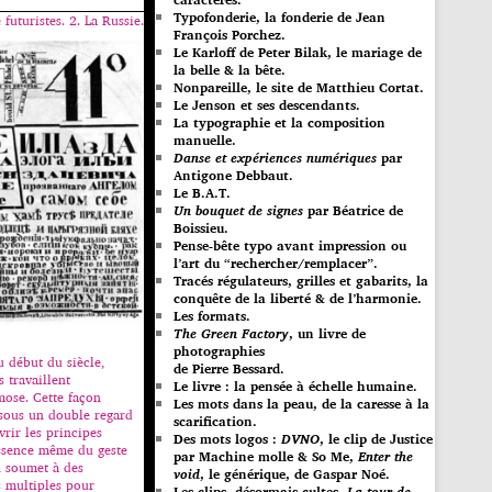
Typofonderie, la fonderie de Jean
 futuristes. 2. La Russie.
François Porchez.
Le Karloff de Peter Bilak, le mariage de
la belle & la bête.
Nonpareille, le site de Matthieu Cortat.
Le Jenson et ses descendants.
La typographie et la composition
manuelle.
Danse et expériences numériques
par
Antigone Debbaut.
Le B.A.T.
Un bouquet de signes
par Béatrice de
Boissieu.
Pense-bête typo avant impression ou
l’art du “rechercher/remplacer”.
Tracés régulateurs, grilles et gabarits, la
conquête de la liberté & de l’harmonie.
Les formats.
The Green Factory
, un livre de
photographies
u début du siècle,
de Pierre Bessard.
s travaillent
Le livre : la pensée à échelle humaine.
ose. Cette façon
Les mots dans la peau, de la caresse à la
t sous un double regard
scarification.
rir les principes
Des mots logos :
DVNO
, le clip de Justice
’essence même du geste
par Machine molle & So Me,
Enter the
n soumet à des
void
, le générique, de Gaspar Noé.
 multiples pour
Les clips, désormais cultes,
La tour de