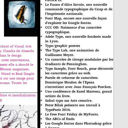
Le Faune d’Alice Savoie, une nouvelle
commande typographique du Cnap et de
l’Imprimerie nationale.
Font Map, encore une nouvelle façon
d’explorer les Google fontes.
CCC OD: Naissance d’un caractère
typographique.
Adele Type, une nouvelle fonderie made
in Lyon.
Typo/graphic posters
chool of Visual Arts
The Type Lab, une animation de
y, Claudia de Almeida
Guillaume Meyer.
 dans le design
Un caractère de titrage modulaire par les
e cette intervention,
étudiants de Penninghen.
ment elle a abordé le
Type Sample, Font Reach, pour découvrir
fférents magazines,
les caractères grâce au web.
 Wired et Real Simple
Parole de créateur de caractères.
ez sur une image pour
Dominique Moulon de l’Epsaa
orama. Toutes les
s’entretient avec Jean François Porchez.
Une conférence de Karel Martens, grand
ture et mondialisation
artiste du livre.
g.
Safari typo sur Arte creative.
Peter Bilak présente son travail à
TypeParis 2016.
Le Free Font Friday de MyFonts.
The ABCs of Dada
Les Google fontes dans Photoshop grâce
à Fontea.