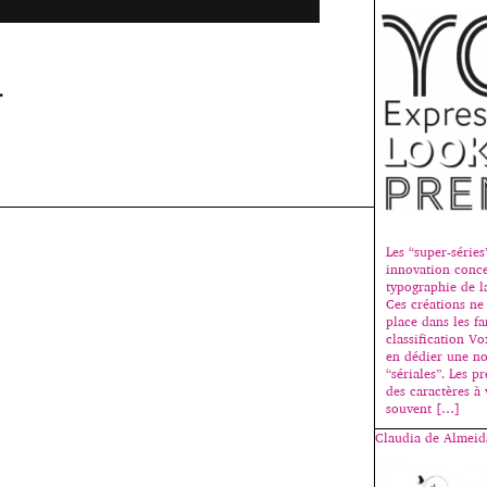
.
Les “super-séries
innovation conce
typographie de l
Ces créations ne
place dans les fa
classification Vo
en dédier une no
“sériales”. Les p
des caractères à 
souvent […]
Claudia de Almeid