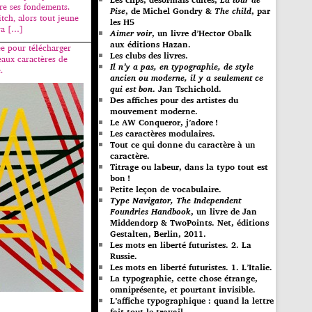
e ses fondements.
Pise
, de Michel Gondry &
The child
, par
itch, alors tout jeune
les H5
ra […]
Aimer voir
, un livre d’Hector Obalk
aux éditions Hazan.
e pour télécharger
Les clubs des livres.
eaux caractères de
Il n’y a pas, en typographie, de style
.
ancien ou moderne, il y a seulement ce
qui est bon
. Jan Tschichold.
Des affiches pour des artistes du
mouvement moderne.
Le AW Conqueror, j’adore !
Les caractères modulaires.
Tout ce qui donne du caractère à un
caractère.
Titrage ou labeur, dans la typo tout est
bon !
Petite leçon de vocabulaire.
Type Navigator, The Independent
Foundries Handbook
, un livre de Jan
Middendorp & TwoPoints. Net, éditions
Gestalten, Berlin, 2011.
Les mots en liberté futuristes. 2. La
Russie.
Les mots en liberté futuristes. 1. L’Italie.
La typographie, cette chose étrange,
omniprésente, et pourtant invisible.
L’affiche typographique : quand la lettre
fait tout le travail…