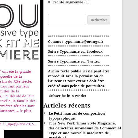
réalité augmentée
(1)
Rechercher :
*********************************
Contact :
typomanie@orange.fr
*********************************
Suivre
Typomanie
sur facebook.
*********************************
Suivre
Typomanie
sur Twitter.
*********************************
Aucun texte publié ici ne peut être
” ont été la grande
reproduit sans la permission de
ptuelle de la
l’auteur et tout extrait doit être
a fin du XXe siècle.
crédité sous peine de poursuites.
 trouvant pas leur
*********************************
milles de la
Subscribe in a reader
x, j’ai décidé de leur
uvelle, la famille des
Articles récents
remières sériales sont
variantes, – le plus
Le Petit manuel de composition
typographique.
T: le New York Times Style Magazine,
a à Type@Paris2015.
des caractères sur-mesure de Commercial
Type et une nouvelle maquette de
Patrick Li.