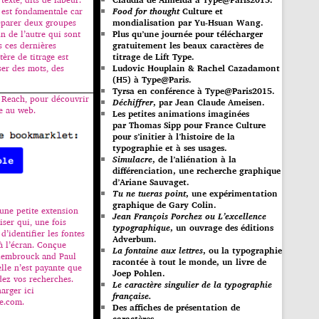
Food for thought
Culture et
n est fondamentale car
mondialisation par Yu-Hsuan Wang.
éparer deux groupes
Plus qu’une journée pour télécharger
un de l’autre qui sont
gratuitement les beaux caractères de
 ces dernières
titrage de Lift Type.
ère de titrage est
Ludovic Houplain & Rachel Cazadamont
er des mots, des
(H5) à Type@Paris.
Tyrsa en conférence à Type@Paris2015.
 Reach, pour découvrir
Déchiffrer
, par Jean Claude Ameisen.
ce au web.
Les petites animations imaginées
par Thomas Sipp pour France Culture
pour s’initier à l’histoire de la
typographie et à ses usages.
Simulacre
, de l’aliénation à la
différenciation, une recherche graphique
d’Ariane Sauvaget.
Tu ne tueras point
, une expérimentation
graphique de Gary Colin.
une petite extension
Jean François Porchez ou L’excellence
iser qui, une fois
typographique
, un ouvrage des éditions
 d’identifier les fontes
Adverbum.
 à l’écran. Conçue
La fontaine aux lettres
, ou la typographie
Slembrouck and Paul
racontée à tout le monde, un livre de
elle n’est payante que
Joep Pohlen.
dez vos recherches.
Le caractère singulier de la typographie
arger ici
française.
esample.com.
Des affiches de présentation de
caractères.