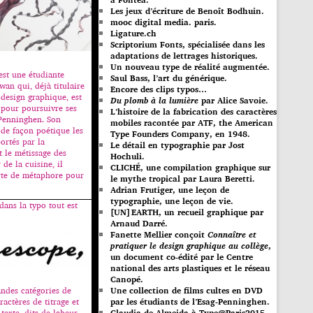
Les jeux d’écriture de Benoît Bodhuin.
mooc digital media. paris.
Ligature.ch
Scriptorium Fonts, spécialisée dans les
adaptations de lettrages historiques.
Un nouveau type de réalité augmentée.
st une étudiante
Saul Bass, l’art du générique.
wan qui, déjà titulaire
Encore des clips typos…
 design graphique, est
Du plomb à la lumière
par Alice Savoie.
pour poursuivre ses
L’histoire de la fabrication des caractères
Penninghen. Son
mobiles racontée par ATF, the American
de façon poétique les
Type Founders Company, en 1948.
ortés par la
Le détail en typographie par Jost
t le métissage des
Hochuli.
 de la cuisine, il
CLICHÉ, une compilation graphique sur
rte de métaphore pour
le mythe tropical par Laura Beretti.
Adrian Frutiger, une leçon de
typographie, une leçon de vie.
dans la typo tout est
[UN]EARTH, un recueil graphique par
Arnaud Darré.
Fanette Mellier conçoit
Connaître et
pratiquer le design graphique au collège
,
un document co-édité par le Centre
national des arts plastiques et le réseau
Canopé.
Une collection de films cultes en DVD
andes catégories de
par les étudiants de l’Esag-Penninghen.
ractères de titrage et
Claudia de Almeida à Type@Paris2015.
 texte, dits de labeur.