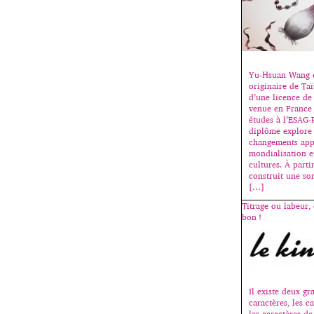
Yu-Hsuan Wang e
originaire de Taï
d’une licence de
venue en France 
études à l’ESAG-
diplôme explore 
changements app
mondialisation e
cultures. À partir
construit une so
[…]
Titrage ou labeur, 
bon !
Il existe deux gr
caractères, les ca
les caractères de