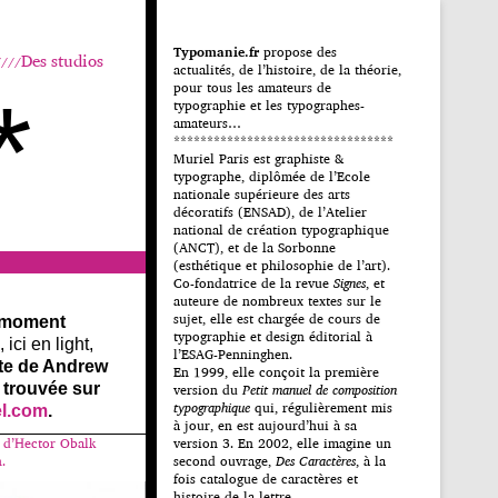
Typomanie.fr
propose des
Des studios
actualités, de l’histoire, de la théorie,
pour tous les amateurs de
*
typographie et les typographes-
amateurs…
*********************************
Muriel Paris est graphiste &
typographe, diplômée de l’Ecole
nationale supérieure des arts
décoratifs (ENSAD), de l’Atelier
national de création typographique
(ANCT), et de la Sorbonne
(esthétique et philosophie de l’art).
Co-fondatrice de la revue
Signes
, et
auteure de nombreux textes sur le
sujet, elle est chargée de cours de
 moment
typographie et design éditorial à
ici en light,
l’ESAG-Penninghen.
nte de Andrew
En 1999, elle conçoit la première
 trouvée sur
version du
Petit manuel de composition
typographique
qui, régulièrement mis
el.com
.
à jour, en est aujourd’hui à sa
e d’Hector Obalk
version 3. En 2002, elle imagine un
.
second ouvrage,
Des Caractères
, à la
fois catalogue de caractères et
histoire de la lettre.