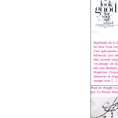
Diplômée de la S
de New York Cit
s’est spécialisée
éditorial. Lors d
elle raconte com
“re-design” de di
tels que Domino,
Magazine. Cliqu
démarrer le diap
images sont […]
Food for thought
Cul
par Yu-Hsuan Wan