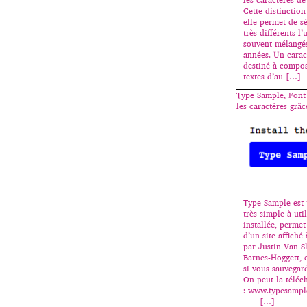
Cette distinctio
elle permet de s
très différents l’
souvent mélangés
années. Un caract
destiné à compos
textes d’au […]
Type Sample, Font
les caractères grâ
Type Sample est 
très simple à util
installée, permet
d’un site affiché
par Justin Van 
Barnes-Hoggett, 
si vous sauvegar
On peut la téléch
: www.typ
[…]