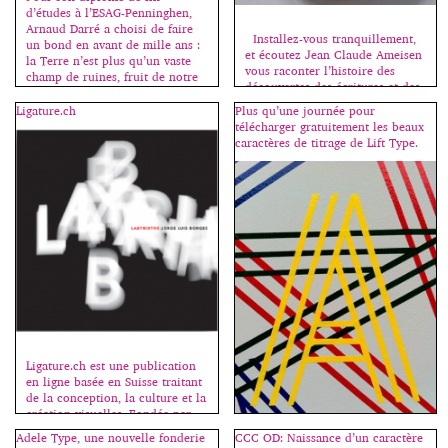
images et les textes dadas
d’études à l’ESAG-Penninghen,
montrent […]
Arnaud Darré a choisi de faire
Installez-vous tranquillement,
un bond en avant de mille ans :
et écoutez Jean Claude Ameisen
la Terre n’est plus qu’un vaste
vous raconter l’histoire des
champ de ruines, fruit de notre
découvertes des écritures et des
création. Un monde oublié dans
langues antiques, de la Perse à
le temps et l’espace… Presque
Ligature.ch
Plus qu’une journée pour
la Crète :
oublié. Venus du fin fond du
télécharger gratuitement les beaux
http://www.franceinter.fr/emissi
cosmos, un peuple découvre
caractères de titrage de Lift Type.
on-sur-les-epaules-de-darwin,
notre […]
émission de ce jour, samedi 6
juin. Sources images : Wikipedia.
Ligature.ch est une publication
en ligne basée en Suisse traitant
de la conception, la culture et la
création visuelles. Fondée par
Dennis Moya en 2011,
Adele Type, une nouvelle fonderie
CCC OD: Naissance d’un caractère
Ligature.ch est maintenant dirigé