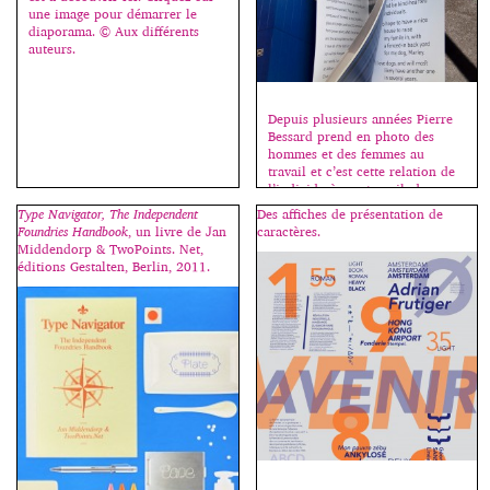
une image pour démarrer le
diaporama. © Aux différents
auteurs.
Depuis plusieurs années Pierre
Bessard prend en photo des
hommes et des femmes au
travail et c’est cette relation de
l’individu à son travail, de
nature bien particulière, qui m’a
Type Navigator, The Independent
Des affiches de présentation de
donné l’idée de départ pour le
Foundries Handbook
, un livre de Jan
caractères.
design de ce livre. Je souhaitais
Middendorp & TwoPoints. Net,
un livre à deux lectures. Une
éditions Gestalten, Berlin, 2011.
première lecture repose sur la
juxtaposition de […]