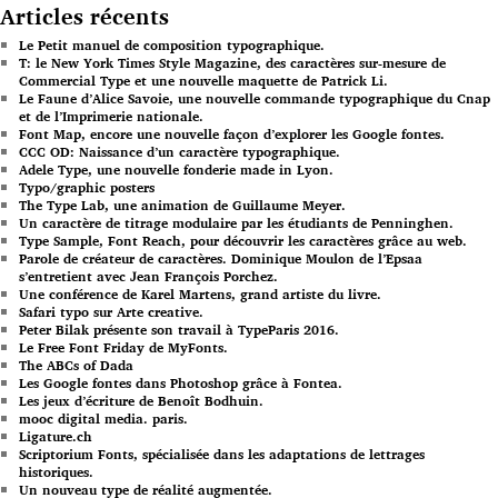
Articles récents
Le Petit manuel de composition typographique.
T: le New York Times Style Magazine, des caractères sur-mesure de
Commercial Type et une nouvelle maquette de Patrick Li.
Le Faune d’Alice Savoie, une nouvelle commande typographique du Cnap
et de l’Imprimerie nationale.
Font Map, encore une nouvelle façon d’explorer les Google fontes.
CCC OD: Naissance d’un caractère typographique.
Adele Type, une nouvelle fonderie made in Lyon.
Typo/graphic posters
The Type Lab, une animation de Guillaume Meyer.
Un caractère de titrage modulaire par les étudiants de Penninghen.
Type Sample, Font Reach, pour découvrir les caractères grâce au web.
Parole de créateur de caractères. Dominique Moulon de l’Epsaa
s’entretient avec Jean François Porchez.
Une conférence de Karel Martens, grand artiste du livre.
Safari typo sur Arte creative.
Peter Bilak présente son travail à TypeParis 2016.
Le Free Font Friday de MyFonts.
The ABCs of Dada
Les Google fontes dans Photoshop grâce à Fontea.
Les jeux d’écriture de Benoît Bodhuin.
mooc digital media. paris.
Ligature.ch
Scriptorium Fonts, spécialisée dans les adaptations de lettrages
historiques.
Un nouveau type de réalité augmentée.