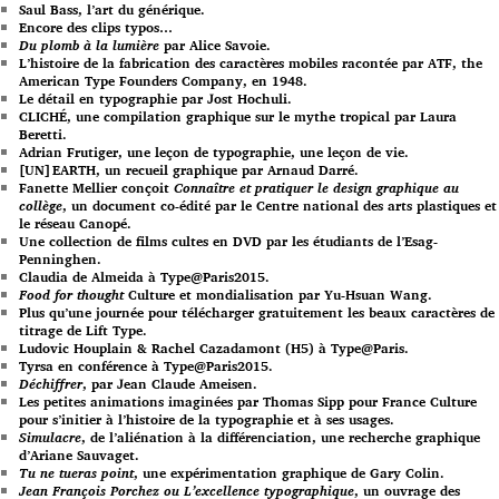
Saul Bass, l’art du générique.
Encore des clips typos…
Du plomb à la lumière
par Alice Savoie.
L’histoire de la fabrication des caractères mobiles racontée par ATF, the
American Type Founders Company, en 1948.
Le détail en typographie par Jost Hochuli.
CLICHÉ, une compilation graphique sur le mythe tropical par Laura
Beretti.
Adrian Frutiger, une leçon de typographie, une leçon de vie.
[UN]EARTH, un recueil graphique par Arnaud Darré.
Fanette Mellier conçoit
Connaître et pratiquer le design graphique au
collège
, un document co-édité par le Centre national des arts plastiques et
le réseau Canopé.
Une collection de films cultes en DVD par les étudiants de l’Esag-
Penninghen.
Claudia de Almeida à Type@Paris2015.
Food for thought
Culture et mondialisation par Yu-Hsuan Wang.
Plus qu’une journée pour télécharger gratuitement les beaux caractères de
titrage de Lift Type.
Ludovic Houplain & Rachel Cazadamont (H5) à Type@Paris.
Tyrsa en conférence à Type@Paris2015.
Déchiffrer
, par Jean Claude Ameisen.
Les petites animations imaginées par Thomas Sipp pour France Culture
pour s’initier à l’histoire de la typographie et à ses usages.
Simulacre
, de l’aliénation à la différenciation, une recherche graphique
d’Ariane Sauvaget.
Tu ne tueras point
, une expérimentation graphique de Gary Colin.
Jean François Porchez ou L’excellence typographique
, un ouvrage des