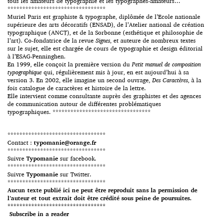
tous les amateurs de typographie et les typographes-amateurs…
*********************************
Muriel Paris est graphiste & typographe, diplômée de l’Ecole nationale
supérieure des arts décoratifs (ENSAD), de l’Atelier national de création
typographique (ANCT), et de la Sorbonne (esthétique et philosophie de
l’art). Co-fondatrice de la revue
Signes
, et auteure de nombreux textes
sur le sujet, elle est chargée de cours de typographie et design éditorial
à l’ESAG-Penninghen.
En 1999, elle conçoit la première version du
Petit manuel de composition
typographique
qui, régulièrement mis à jour, en est aujourd’hui à sa
version 3. En 2002, elle imagine un second ouvrage,
Des Caractères
, à la
fois catalogue de caractères et histoire de la lettre.
Elle intervient comme consultante auprès des graphistes et des agences
de communication autour de différentes problématiques
typographiques. *********************************
*********************************
Contact :
typomanie@orange.fr
*********************************
Suivre
Typomanie
sur facebook.
*********************************
Suivre
Typomanie
sur Twitter.
*********************************
Aucun texte publié ici ne peut être reproduit sans la permission de
l’auteur et tout extrait doit être crédité sous peine de poursuites.
*********************************
Subscribe in a reader