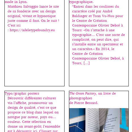
made in Lyon.
typographique.
par le studio Bähler
Ils sont mystérieux les Lift
Matthieu Salvaggio lance le site
“Entrez dans les coulisses du
Moya (designers duo Dennis
Type… impossible de trouver les
de sa fonderie avec un design
caractère créé par André
Moya et Tiffany Bähler). Le site
noms de ceux qui forment ce
original, vivant et hypnotique
Baldinger et Toan Vu-Huu pour
est composé de différentes
groupe et distribuent de fontes
juste comme il faut. On le suit !
le Centre de Création
rubriques : interviews, design,
gratuites en éditions limitées
C’est ici
Contemporaine Olivier Debré à
design graphique, design
(sur une période ou une
: https://adeletypefoundry.eu
Tours: «On s’attache à une
industriel, photographie, illustra
quantité définie). C’est jusqu’à
typographie… C’est une sorte de
tion et création de caractères.
ce soir, on se précipite, merci à
complicité, on peut dire, qui
Chaque projet est accompagné
eux ! http://lift-type.fr/
s’installe entre un spectateur et
d’une […]
http://lift-type.tumblr.com/
un caractère.» En 2014, le
Centre de Création
Contemporaine Olivier Debré, à
Tours, […]
Typo/graphic posters
The Green Factory
, un livre de
Découvrir différentes cultures
photographies
via l’affiche, promouvoir un
de Pierre Bessard.
design de qualité, c’est ce que
propose ce blog dans lequel on
navigue par auteur, pays ou…
couleur. Cette sélection en
donne un avant-goût; l’ensemble
est à découvrir ici. Cliquez sur