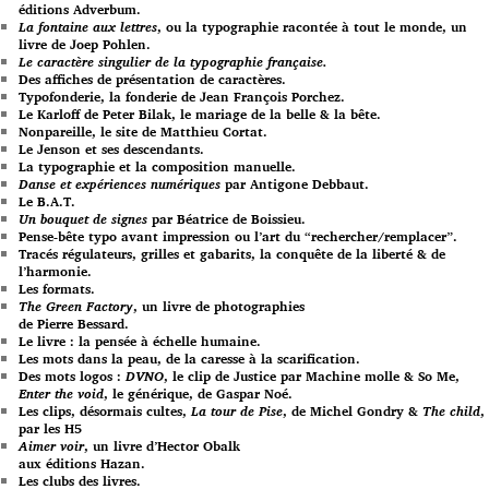
éditions Adverbum.
La fontaine aux lettres
, ou la typographie racontée à tout le monde, un
livre de Joep Pohlen.
Le caractère singulier de la typographie française.
Des affiches de présentation de caractères.
Typofonderie, la fonderie de Jean François Porchez.
Le Karloff de Peter Bilak, le mariage de la belle & la bête.
Nonpareille, le site de Matthieu Cortat.
Le Jenson et ses descendants.
La typographie et la composition manuelle.
Danse et expériences numériques
par Antigone Debbaut.
Le B.A.T.
Un bouquet de signes
par Béatrice de Boissieu.
Pense-bête typo avant impression ou l’art du “rechercher/remplacer”.
Tracés régulateurs, grilles et gabarits, la conquête de la liberté & de
l’harmonie.
Les formats.
The Green Factory
, un livre de photographies
de Pierre Bessard.
Le livre : la pensée à échelle humaine.
Les mots dans la peau, de la caresse à la scarification.
Des mots logos :
DVNO
, le clip de Justice par Machine molle & So Me,
Enter the void
, le générique, de Gaspar Noé.
Les clips, désormais cultes,
La tour de Pise
, de Michel Gondry &
The child
,
par les H5
Aimer voir
, un livre d’Hector Obalk
aux éditions Hazan.
Les clubs des livres.