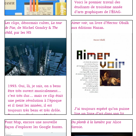
Voici le premier travail des
étudiants de troisième année
d’arts graphiques de l’ÉSAG-
Penninghen, une affiche-
specimen, à la fois présentation
Les clips, désormais cultes,
La tour
Aimer voir
, un livre d’Hector Obalk
fonctionnelle, esthétique et
de Pise
, de Michel Gondry &
The
aux éditions Hazan.
pédagogique d’un grand
child
, par les H5
caractère de l’histoire
C’est avec cet ouvrage que
typographique. Cliquez sur une
j’inaugure ma rubrique “des
image pour démarrer le
livres”. Il n’est pas dans mon
diaporama. Merci à Jeff Blunden
intention de chroniquer toutes
qui m’assiste pour ce cours.
les sorties en relation avec la
typographie, mais seulement les
indispensables, les nécessaires.
Moi-même, j’achète assez peu de
livres sur le sujet ; si beaucoup
d’ouvrages sortent chaque
1993. Oui, là, je sais, on a beau
année, assez peu sont
être très ouvert musicalement…
importants. Et c’est sur ceux-là
c’est très dur… mais ce clip était
que […]
une petite révolution à l’époque
et il tient les années, il est
J’ai toujours espéré qu’on puisse
toujours très beau et très drôle.
lire un livre d’art dans son lit,
Pour plus d’infos sur Michel
d’où le format choisi pour celui-
Gondry -> ici et ici. 1999. Les
Font Map, encore une nouvelle
Du plomb à la lumière
par Alice
ci, suffisamment petit pour qu’il
H5 prennent le relais avec ce
façon d’explorer les Google fontes.
Savoie.
soit maniable comme un roman
clip […]
et suffisamment grand pour qu’il