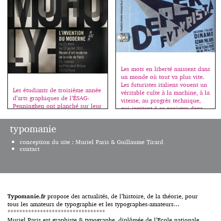
partie de l’ouvrage et offre ainsi
machines à composer. Après des
gratuitement aux étudiants […]
siècles d’une grande richesse – il
suffit de citer les noms de
Geoffroy Tory, Claude
Garamond, Philippe […]
Les mots en liberté naissent dans
un monde où tout va plus vite.
Les futuristes italiens vouent un
Les étudiants de troisième année
véritable culte à la machine, à la
d’arts graphiques de l’ÉSAG-
vitesse, au progrès technique,
Penninghen ont planché sur leur
qui invitent à se projeter dans
premier sujet de l’année, une
l’avenir et modifient non
affiche pour l’exposition d’un
seulement la production, mais
typomanie
artiste du mouvement moderne.
aussi le comportement
Au début du siècle les artistes
individuel et la sensation même
conception du site : Muriel Paris & Guillaume Tirard
ont voulu faire sortir l’art des
de l’univers. L’inspiration
contact
galeries et des ateliers ; ainsi ils
futuriste […]
ont inventé le concept moderne
de “design” et se sont intéressés
[…]
Typomanie.fr
propose des actualités, de l’histoire, de la théorie, pour
tous les amateurs de typographie et les typographes-amateurs…
*********************************
Muriel Paris est graphiste & typographe, diplômée de l’Ecole nationale