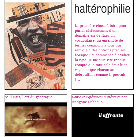
La première chose à faire pour
parler sérieusement d’un
domaine est de fixer un
vocabulaire, un ensemble de
termes communs à tous qui
renvoie à des notions précises.
Lorsque j’ai commencé à étudier
la typo, je me suis vite rendue
compte que tout cela était bien
vague et que chacun se
débrouillait comme il pouvait,
[…]
Saul Bass, l’art du générique.
Danse et expériences numériques
par
Antigone Debbaut.
Le Dadaïsme puise sa force dans
la culture du non-sens, dans
l’ironie élevée au niveau de
pratique artistique et, lorsque
Dada part à la conquête du
langage, c’est pour découvrir
une autre forme de