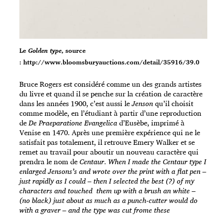
Le
Golden type
, source
: http://www.bloomsburyauctions.com/detail/35916/39.0
Bruce Rogers est considéré comme un des grands artistes
du livre et quand il se penche sur la création de caractère
dans les années 1900, c’est aussi le
Jenson
qu’il choisit
comme modèle, en l’étudiant à partir d’une reproduction
de
De Praeparatione Evangelica
d’Eusèbe, imprimé à
Venise en 1470. Après une première expérience qui ne le
satisfait pas totalement, il retrouve Emery Walker et se
remet au travail pour aboutir un nouveau caractère qui
prendra le nom de
Centaur
.
When I made the Centaur type I
enlarged Jensons’s and wrote over the print with a flat pen –
just rapidly as I could – then I selected the best (?) of my
characters and touched them up with a brush an white –
(no black) just about as much as a punch-cutter would do
with a graver – and the type was cut frome these