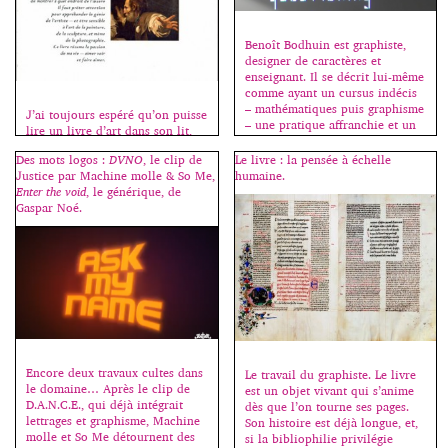
Benoît Bodhuin est graphiste,
designer de caractères et
enseignant. Il se décrit lui-même
comme ayant un cursus indécis
– mathématiques puis graphisme
J’ai toujours espéré qu’on puisse
– une pratique affranchie et un
lire un livre d’art dans son lit,
intérêt pour la typographie. Il
d’où le format choisi pour celui-
présente ici, à l’ENSA Limoges,
Des mots logos :
DVNO
, le clip de
Le livre : la pensée à échelle
ci, suffisamment petit pour qu’il
de nombreuses expériences,
Justice par Machine molle & So Me,
humaine.
soit maniable comme un roman
souvent basées sur un protocole,
Enter the void
, le générique, de
et suffisamment grand pour qu’il
un système de variations, des
Gaspar Noé.
réponde aux attentes du “beau-
contraintes, afin de dépasser le
livre”. Il est composé d’articles
cadre […]
qui furent plus souvent plus
longs à mettre en page qu’à
écrire car j’essayais […]
Encore deux travaux cultes dans
Le travail du graphiste. Le livre
le domaine… Après le clip de
est un objet vivant qui s’anime
D.A.N.C.E., qui déjà intégrait
dès que l’on tourne ses pages.
lettrages et graphisme, Machine
Son histoire est déjà longue, et,
molle et So Me détournent des
si la bibliophilie privilégie