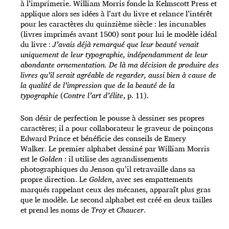
à l’imprimerie. William Morris fonde la Kelmscott Press et
applique alors ses idées à l’art du livre et relance l’intérêt
pour les caractères du quinzième siècle : les incunables
(livres imprimés avant 1500) sont pour lui le modèle idéal
du livre :
J’avais déjà remarqué que leur beauté venait
uniquement de leur typographie, indépendamment de leur
abondante ornementation. De là ma décision de produire des
livres qu’il serait agréable de regarder, aussi bien à cause de
la qualité de l’impression que de la beauté de la
typographie
(
Contre l’art d’élite
, p. 11).
Son désir de perfection le pousse à dessiner ses propres
caractères; il a pour collaborateur le graveur de poinçons
Edward Prince et bénéficie des conseils de Emery
Walker. Le premier alphabet dessiné par William Morris
est le
Golden
: il utilise des agrandissements
photographiques du Jenson qu’il retravaille dans sa
propre direction. Le
Golden
, avec ses empattements
marqués rappelant ceux des mécanes, apparaît plus gras
que le modèle. Le second alphabet est créé en deux tailles
et prend les noms de
Troy
et
Chaucer
.