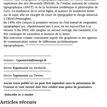
supérieure des arts décoratifs (ENSAD), de l’Atelier national de création
typographique (ANCT), et de la Sorbonne (esthétique et philosophie de
l’art). Co-fondatrice de la revue
Signes
, et auteure de nombreux textes
sur le sujet, elle est chargée de cours de typographie et design éditorial
à l’ESAG-Penninghen.
En 1999, elle conçoit la première version du
Petit manuel de composition
typographique
qui, régulièrement mis à jour, en est aujourd’hui à sa
version 3. En 2002, elle imagine un second ouvrage,
Des Caractères
, à la
fois catalogue de caractères et histoire de la lettre.
Elle intervient comme consultante auprès des graphistes et des agences
de communication autour de différentes problématiques
typographiques. *********************************
*********************************
Contact :
typomanie@orange.fr
*********************************
Suivre
Typomanie
sur facebook.
*********************************
Suivre
Typomanie
sur Twitter.
*********************************
Aucun texte publié ici ne peut être reproduit sans la permission de
l’auteur et tout extrait doit être crédité sous peine de poursuites.
*********************************
Subscribe in a reader
Articles récents