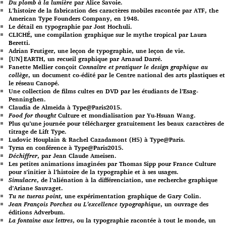
Du plomb à la lumière
par Alice Savoie.
L’histoire de la fabrication des caractères mobiles racontée par ATF, the
American Type Founders Company, en 1948.
Le détail en typographie par Jost Hochuli.
CLICHÉ, une compilation graphique sur le mythe tropical par Laura
Beretti.
Adrian Frutiger, une leçon de typographie, une leçon de vie.
[UN]EARTH, un recueil graphique par Arnaud Darré.
Fanette Mellier conçoit
Connaître et pratiquer le design graphique au
collège
, un document co-édité par le Centre national des arts plastiques et
le réseau Canopé.
Une collection de films cultes en DVD par les étudiants de l’Esag-
Penninghen.
Claudia de Almeida à Type@Paris2015.
Food for thought
Culture et mondialisation par Yu-Hsuan Wang.
Plus qu’une journée pour télécharger gratuitement les beaux caractères de
titrage de Lift Type.
Ludovic Houplain & Rachel Cazadamont (H5) à Type@Paris.
Tyrsa en conférence à Type@Paris2015.
Déchiffrer
, par Jean Claude Ameisen.
Les petites animations imaginées par Thomas Sipp pour France Culture
pour s’initier à l’histoire de la typographie et à ses usages.
Simulacre
, de l’aliénation à la différenciation, une recherche graphique
d’Ariane Sauvaget.
Tu ne tueras point
, une expérimentation graphique de Gary Colin.
Jean François Porchez ou L’excellence typographique
, un ouvrage des
éditions Adverbum.
La fontaine aux lettres
, ou la typographie racontée à tout le monde, un