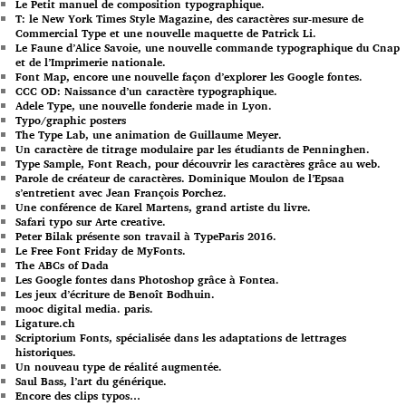
Le Petit manuel de composition typographique.
T: le New York Times Style Magazine, des caractères sur-mesure de
Commercial Type et une nouvelle maquette de Patrick Li.
Le Faune d’Alice Savoie, une nouvelle commande typographique du Cnap
et de l’Imprimerie nationale.
Font Map, encore une nouvelle façon d’explorer les Google fontes.
CCC OD: Naissance d’un caractère typographique.
Adele Type, une nouvelle fonderie made in Lyon.
Typo/graphic posters
The Type Lab, une animation de Guillaume Meyer.
Un caractère de titrage modulaire par les étudiants de Penninghen.
Type Sample, Font Reach, pour découvrir les caractères grâce au web.
Parole de créateur de caractères. Dominique Moulon de l’Epsaa
s’entretient avec Jean François Porchez.
Une conférence de Karel Martens, grand artiste du livre.
Safari typo sur Arte creative.
Peter Bilak présente son travail à TypeParis 2016.
Le Free Font Friday de MyFonts.
The ABCs of Dada
Les Google fontes dans Photoshop grâce à Fontea.
Les jeux d’écriture de Benoît Bodhuin.
mooc digital media. paris.
Ligature.ch
Scriptorium Fonts, spécialisée dans les adaptations de lettrages
historiques.
Un nouveau type de réalité augmentée.
Saul Bass, l’art du générique.
Encore des clips typos…