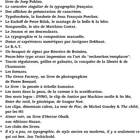
livre de Joep Pohlen.
Le caractère singulier de la typographie française.
Des affiches de présentation de caractères.
Typofonderie, la fonderie de Jean François Porchez.
Le Karloff de Peter Bilak, le mariage de la belle & la bête.
Nonpareille, le site de Matthieu Cortat.
Le Jenson et ses descendants.
La typographie et la composition manuelle.
Danse et expériences numériques
par Antigone Debbaut.
Le B.A.T.
Un bouquet de signes
par Béatrice de Boissieu.
Pense-bête typo avant impression ou l’art du “rechercher/remplacer”.
Tracés régulateurs, grilles et gabarits, la conquête de la liberté & de
l’harmonie.
Les formats.
The Green Factory
, un livre de photographies
de Pierre Bessard.
Le livre : la pensée à échelle humaine.
Les mots dans la peau, de la caresse à la scarification.
Des mots logos :
DVNO
, le clip de Justice par Machine molle & So Me,
Enter the void
, le générique, de Gaspar Noé.
Les clips, désormais cultes,
La tour de Pise
, de Michel Gondry &
The child
,
par les H5
Aimer voir
, un livre d’Hector Obalk
aux éditions Hazan.
Les clubs des livres.
Il n’y a pas, en typographie, de style ancien ou moderne, il y a seulement ce
qui est bon
. Jan Tschichold.