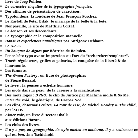
livre de Joep Pohlen.
Le caractère singulier de la typographie française.
Des affiches de présentation de caractères.
Typofonderie, la fonderie de Jean François Porchez.
Le Karloff de Peter Bilak, le mariage de la belle & la bête.
Nonpareille, le site de Matthieu Cortat.
Le Jenson et ses descendants.
La typographie et la composition manuelle.
Danse et expériences numériques
par Antigone Debbaut.
Le B.A.T.
Un bouquet de signes
par Béatrice de Boissieu.
Pense-bête typo avant impression ou l’art du “rechercher/remplacer”.
Tracés régulateurs, grilles et gabarits, la conquête de la liberté & de
l’harmonie.
Les formats.
The Green Factory
, un livre de photographies
de Pierre Bessard.
Le livre : la pensée à échelle humaine.
Les mots dans la peau, de la caresse à la scarification.
Des mots logos :
DVNO
, le clip de Justice par Machine molle & So Me,
Enter the void
, le générique, de Gaspar Noé.
Les clips, désormais cultes,
La tour de Pise
, de Michel Gondry &
The child
,
par les H5
Aimer voir
, un livre d’Hector Obalk
aux éditions Hazan.
Les clubs des livres.
Il n’y a pas, en typographie, de style ancien ou moderne, il y a seulement ce
qui est bon
. Jan Tschichold.