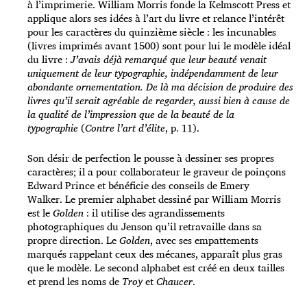
à l’imprimerie. William Morris fonde la Kelmscott Press et
applique alors ses idées à l’art du livre et relance l’intérêt
pour les caractères du quinzième siècle : les incunables
(livres imprimés avant 1500) sont pour lui le modèle idéal
du livre :
J’avais déjà remarqué que leur beauté venait
uniquement de leur typographie, indépendamment de leur
abondante ornementation. De là ma décision de produire des
livres qu’il serait agréable de regarder, aussi bien à cause de
la qualité de l’impression que de la beauté de la
typographie
(
Contre l’art d’élite
, p. 11).
Son désir de perfection le pousse à dessiner ses propres
caractères; il a pour collaborateur le graveur de poinçons
Edward Prince et bénéficie des conseils de Emery
Walker. Le premier alphabet dessiné par William Morris
est le
Golden
: il utilise des agrandissements
photographiques du Jenson qu’il retravaille dans sa
propre direction. Le
Golden
, avec ses empattements
marqués rappelant ceux des mécanes, apparaît plus gras
que le modèle. Le second alphabet est créé en deux tailles
et prend les noms de
Troy
et
Chaucer
.