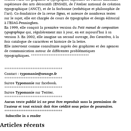
supérieure des arts décoratifs (ENSAD), de l’Atelier national de création
typographique (ANCT), et de la Sorbonne (esthétique et philosophie de
l’art). Co-fondatrice de la revue
Signes
, et auteure de nombreux textes
sur le sujet, elle est chargée de cours de typographie et design éditorial
à l’ESAG-Penninghen.
En 1999, elle conçoit la première version du
Petit manuel de composition
typographique
qui, régulièrement mis à jour, en est aujourd’hui à sa
version 3. En 2002, elle imagine un second ouvrage,
Des Caractères
, à la
fois catalogue de caractères et histoire de la lettre.
Elle intervient comme consultante auprès des graphistes et des agences
de communication autour de différentes problématiques
typographiques. *********************************
*********************************
Contact :
typomanie@orange.fr
*********************************
Suivre
Typomanie
sur facebook.
*********************************
Suivre
Typomanie
sur Twitter.
*********************************
Aucun texte publié ici ne peut être reproduit sans la permission de
l’auteur et tout extrait doit être crédité sous peine de poursuites.
*********************************
Subscribe in a reader
Articles récents