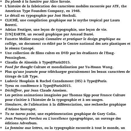
Du plomb à la lumière
par Alice Savoie.
L’histoire de la fabrication des caractères mobiles racontée par ATF, the
American Type Founders Company, en 1948.
Le détail en typographie par Jost Hochuli.
CLICHÉ, une compilation graphique sur le mythe tropical par Laura
Beretti.
Adrian Frutiger, une leçon de typographie, une leçon de vie.
[UN]EARTH, un recueil graphique par Arnaud Darré.
Fanette Mellier conçoit
Connaître et pratiquer le design graphique au
collège
, un document co-édité par le Centre national des arts plastiques et
le réseau Canopé.
Une collection de films cultes en DVD par les étudiants de l’Esag-
Penninghen.
Claudia de Almeida à Type@Paris2015.
Food for thought
Culture et mondialisation par Yu-Hsuan Wang.
Plus qu’une journée pour télécharger gratuitement les beaux caractères de
titrage de Lift Type.
Ludovic Houplain & Rachel Cazadamont (H5) à Type@Paris.
Tyrsa en conférence à Type@Paris2015.
Déchiffrer
, par Jean Claude Ameisen.
Les petites animations imaginées par Thomas Sipp pour France Culture
pour s’initier à l’histoire de la typographie et à ses usages.
Simulacre
, de l’aliénation à la différenciation, une recherche graphique
d’Ariane Sauvaget.
Tu ne tueras point
, une expérimentation graphique de Gary Colin.
Jean François Porchez ou L’excellence typographique
, un ouvrage des
éditions Adverbum.
La fontaine aux lettres
, ou la typographie racontée à tout le monde, un