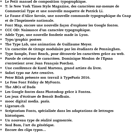
Le Petit manuel de composition typographique.
T: le New York Times Style Magazine, des caractères sur-mesure de
Commercial Type et une nouvelle maquette de Patrick Li.
Le Faune d’Alice Savoie, une nouvelle commande typographique du Cnap
et de l’Imprimerie nationale.
Font Map, encore une nouvelle façon d’explorer les Google fontes.
CCC OD: Naissance d’un caractère typographique.
Adele Type, une nouvelle fonderie made in Lyon.
Typo/graphic posters
The Type Lab, une animation de Guillaume Meyer.
Un caractère de titrage modulaire par les étudiants de Penninghen.
Type Sample, Font Reach, pour découvrir les caractères grâce au web.
Parole de créateur de caractères. Dominique Moulon de l’Epsaa
s’entretient avec Jean François Porchez.
Une conférence de Karel Martens, grand artiste du livre.
Safari typo sur Arte creative.
Peter Bilak présente son travail à TypeParis 2016.
Le Free Font Friday de MyFonts.
The ABCs of Dada
Les Google fontes dans Photoshop grâce à Fontea.
Les jeux d’écriture de Benoît Bodhuin.
mooc digital media. paris.
Ligature.ch
Scriptorium Fonts, spécialisée dans les adaptations de lettrages
historiques.
Un nouveau type de réalité augmentée.
Saul Bass, l’art du générique.
Encore des clips typos…