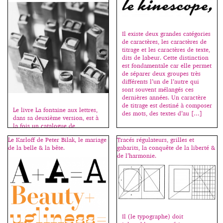
émission de ce jour, samedi 6
juin. Sources images : Wikipedia.
Il existe deux grandes catégories
de caractères, les caractères de
titrage et les caractères de texte,
dits de labeur. Cette distinction
est fondamentale car elle permet
de séparer deux groupes très
différents l’un de l’autre qui
sont souvent mélangés ces
dernières années. Un caractère
de titrage est destiné à composer
Le livre La fontaine aux lettres,
des mots, des textes d’au […]
dans sa deuxième version, est à
la fois un catalogue de
présentation de caractères, et un
Le Karloff de Peter Bilak, le mariage
Tracés régulateurs, grilles et
guide pratique pour découvrir
de la belle & la bête.
gabarits, la conquête de la liberté &
l’histoire de la typographie et se
de l’harmonie.
familiariser avec les règles
d’usage. Il est accompagné d’un
site internet qui reprend une
partie de l’ouvrage et offre ainsi
gratuitement aux étudiants […]
Il (le typographe) doit