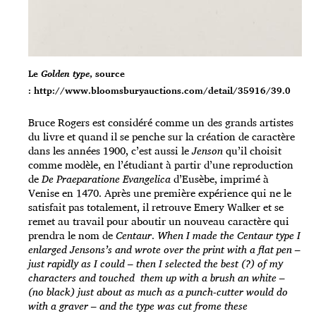
Le
Golden type
, source
: http://www.bloomsburyauctions.com/detail/35916/39.0
Bruce Rogers est considéré comme un des grands artistes
du livre et quand il se penche sur la création de caractère
dans les années 1900, c’est aussi le
Jenson
qu’il choisit
comme modèle, en l’étudiant à partir d’une reproduction
de
De Praeparatione Evangelica
d’Eusèbe, imprimé à
Venise en 1470. Après une première expérience qui ne le
satisfait pas totalement, il retrouve Emery Walker et se
remet au travail pour aboutir un nouveau caractère qui
prendra le nom de
Centaur
.
When I made the Centaur type I
enlarged Jensons’s and wrote over the print with a flat pen –
just rapidly as I could – then I selected the best (?) of my
characters and touched them up with a brush an white –
(no black) just about as much as a punch-cutter would do
with a graver – and the type was cut frome these