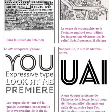
Le terme de typographie est à
l’origine employé pour définir
les impressions obtenues par le
Dans la Russie du début du
relief. Spécifiquement, il désigne
siècle, peintres et poètes
la composition de textes à l’aide
travaillent également en osmose.
de caractères mobiles fondus
Le AW Conqueror, j’adore !
Nonpareille, le site de Matthieu
Cette façon d’envisager l’art sous
dans un alliage de plomb,
Cortat.
un double regard permet de
d’antimoine et d’étain et coulés
découvrir les principes
dans des matrices, obtenues à
structurels et l’essence même du
partir de poinçons originaux
geste créateur que l’on soumet à
gravés en acier trempé. La
des expérimentations multiples
gravure […]
pour mieux comprendre ses
fondements. C’est Ilia
Zdanevitch, alors tout jeune
poète qui choisira […]
À une époque ancienne de
l’histoire de la lettre, le joli nom
Les “super-séries” ont été la
de “Nompareille” désignait une
grande innovation conceptuelle
taille de caractère (que l’on
de la typographie de la fin du
définit désormais par sa mesure