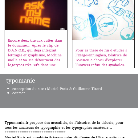
rubriques : interviews, design,
design graphique, design
industriel, photographie, illustra
tion et création de caractères.
Chaque projet est accompagné
d’une […]
Encore deux travaux cultes dans
le domaine… Après le clip de
Pour sa thèse de fin d’études à
D.A.N.C.E., qui déjà intégrait
l’Esag-Penninghen, Béatrice de
lettrages et graphisme, Machine
Boissieu a choisi d’explorer
molle et So Me détournent des
l’univers infini des symboles.
logotypes très 80’s dans une
Dans un ouvrage de plus de 400
ambiance ultra sophistiquée.
pages (une centaine de mots
typomanie
sont répertoriés par ordre
alphabétique de abeille à
conception du site : Muriel Paris & Guillaume Tirard
visage), elle les analyse et
contact
répertorie leurs représentations
graphiques afin d’en présenter
une vision contemporaine et
accessible […]
Typomanie.fr
propose des actualités, de l’histoire, de la théorie, pour
tous les amateurs de typographie et les typographes-amateurs…
*********************************
Muriel Paris est graphiste & typographe, diplômée de l’Ecole nationale