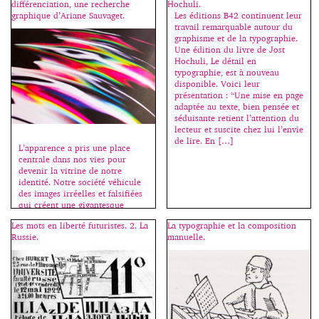
différenciation, une recherche
Hochuli.
graphique d’Ariane Sauvaget.
Les éditions B42 continuent leur
travail remarquable autour du
graphisme et de la typographie.
Une édition du livre de Jost
Hochuli, Le détail en
typographie, est à nouveau
disponible. Voici leur
présentation : “Une mise en page
adaptée au texte, bien pensée et
séduisante retient l’attention du
lecteur et suscite chez lui l’envie
de lire. En […]
L’apparence a pris une place
centrale dans nos vies pour
devenir la vitrine de notre
identité. Notre société véhicule
des images irréelles et falsifiées
qui créent une gigantesque
illusion. Déformation et
Les mots en liberté futuristes. 2. La
La typographie et la composition
altération des réalités, il existe
Russie.
manuelle.
une distorsion entre le corps
réel et celui que l’on porte dans
sa tête. Simulacre propose donc
de parcourir […]