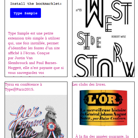
Composée uniquement de texte,
sans visuel figuratif, une affiche
peut tout à fait remplir son rôle
premier, celui d’informer ; à
l’inverse, une figure sans texte
tend à rester, la plupart du
temps, une énigme, une
Type Sample est une petite
proposition de sens offerte à de
extension très simple à utiliser
multiples
qui, une fois installée, permet
interprétations. L’affiche
d’identifier les fontes d’un site
typographique adopte une
affiché à l’écran. Conçue
double fonction, […]
par Justin Van
Slembrouck and Paul Barnes-
Hoggett, elle n’est payante que si
vous sauvegardez vos
recherches. On peut la
télécharger ici
Tyrsa en conférence à
Les clubs des livres.
: www.typesample.com.
Type@Paris2015.
[…]
La connotation est un point
essentiel en typographie ; bien
sûr, un texte doit d’abord être lu
mais son apparence va aussi
suggérer, évoquer, installer
nombre de références. Le choix
du caractère permet de situer
une époque, le lien direct à une
esthétique, un ton – comme on
À la fin des années quarante, la