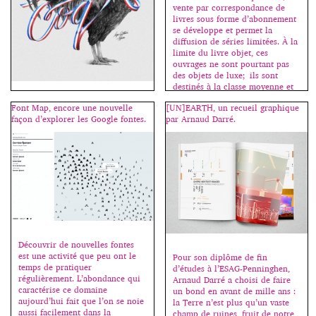
parle du ton de la voix – une
vente par correspondance de
[…]
livres sous forme d’abonnement
se développe et permet la
diffusion de séries limitées. À la
limite du livre objet, ces
ouvrages ne sont pourtant pas
des objets de luxe; ils sont
destinés à la classe moyenne et
les graphistes qui les conçoivent
“Cette session en français se
Font Map, encore une nouvelle
[UN]EARTH, un recueil graphique
les voient […]
déroule dans le cadre des
façon d’explorer les Google fontes.
par Arnaud Darré.
conférences Type@Paris,
organisées par Jean François
Porchez. Dès 99, Alexis Taïeb
(Tyrsa) découvre le graffiti et y
fait ses premières armes, ses
premières esquisses de lettres.
De là naitra sa vocation et son
amour de la typographie qui
guidera naturellement son
parcours scolaire. Diplômé des
[…]
Découvrir de nouvelles fontes
est une activité que peu ont le
Pour son diplôme de fin
temps de pratiquer
d’études à l’ESAG-Penninghen,
régulièrement. L’abondance qui
Arnaud Darré a choisi de faire
caractérise ce domaine
un bond en avant de mille ans :
aujourd’hui fait que l’on se noie
la Terre n’est plus qu’un vaste
aussi facilement dans la
champ de ruines, fruit de notre