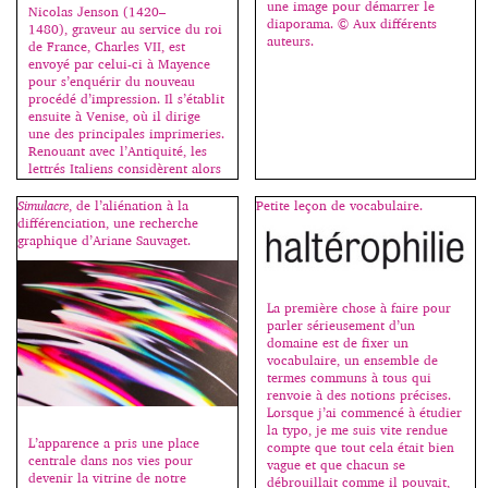
une image pour démarrer le
Nicolas Jenson (1420–
diaporama. © Aux différents
1480), graveur au service du roi
auteurs.
de France, Charles VII, est
envoyé par celui-ci à Mayence
pour s’enquérir du nouveau
procédé d’impression. Il s’établit
ensuite à Venise, où il dirige
une des principales imprimeries.
Renouant avec l’Antiquité, les
lettrés Italiens considèrent alors
les lettres lapidaires romaines
comme le dessin idéal des
Simulacre
, de l’aliénation à la
Petite leçon de vocabulaire.
capitales; la minuscule
différenciation, une recherche
carolingienne, influencée par les
graphique d’Ariane Sauvaget.
[…]
La première chose à faire pour
parler sérieusement d’un
domaine est de fixer un
vocabulaire, un ensemble de
termes communs à tous qui
renvoie à des notions précises.
Lorsque j’ai commencé à étudier
la typo, je me suis vite rendue
L’apparence a pris une place
compte que tout cela était bien
centrale dans nos vies pour
vague et que chacun se
devenir la vitrine de notre
débrouillait comme il pouvait,