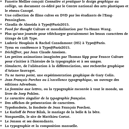
Fanette Mellier conçoit
Connaître et pratiquer le design graphique au
collège
, un document co-édité par le Centre national des arts plastiques et
le réseau Canopé.
Une collection de films cultes en DVD par les étudiants de l’Esag-
Penninghen.
Claudia de Almeida à Type@Paris2015.
Food for thought
Culture et mondialisation par Yu-Hsuan Wang.
Plus qu’une journée pour télécharger gratuitement les beaux caractères de
titrage de Lift Type.
Ludovic Houplain & Rachel Cazadamont (H5) à Type@Paris.
Tyrsa en conférence à Type@Paris2015.
Déchiffrer
, par Jean Claude Ameisen.
Les petites animations imaginées par Thomas Sipp pour France Culture
pour s’initier à l’histoire de la typographie et à ses usages.
Simulacre
, de l’aliénation à la différenciation, une recherche graphique
d’Ariane Sauvaget.
Tu ne tueras point
, une expérimentation graphique de Gary Colin.
Jean François Porchez ou L’excellence typographique
, un ouvrage des
éditions Adverbum.
La fontaine aux lettres
, ou la typographie racontée à tout le monde, un
livre de Joep Pohlen.
Le caractère singulier de la typographie française.
Des affiches de présentation de caractères.
Typofonderie, la fonderie de Jean François Porchez.
Le Karloff de Peter Bilak, le mariage de la belle & la bête.
Nonpareille, le site de Matthieu Cortat.
Le Jenson et ses descendants.
La typographie et la composition manuelle.