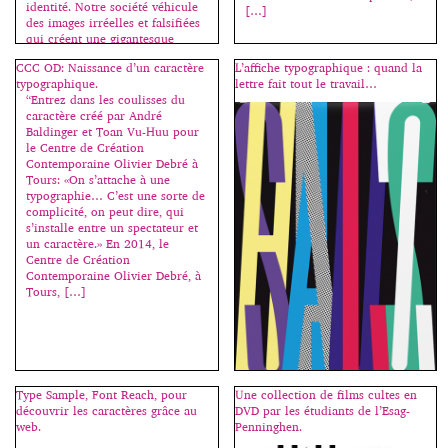
identité. Notre société véhicule
[…]
des images irréelles et falsifiées
qui créent une gigantesque
illusion. Déformation et
CCC OD: Naissance d’un caractère
L’affiche typographique : quand la
altération des réalités, il existe
typographique.
lettre fait tout le travail…
une distorsion entre le corps
“Entrez dans les coulisses du
réel et celui que l’on porte dans
caractère créé par André
sa tête. Simulacre propose donc
Baldinger et Toan Vu-Huu pour
de parcourir […]
le Centre de Création
Contemporaine Olivier Debré à
Tours: «On s’attache à une
typographie… C’est une sorte de
complicité, on peut dire, qui
s’installe entre un spectateur et
un caractère.» En 2014, le
Centre de Création
Contemporaine Olivier Debré, à
Tours, […]
Type Sample, Font Reach, pour
Une collection de films cultes en
découvrir les caractères grâce au
DVD par les étudiants de l’Esag-
L’affiche typographique est une
web.
Penninghen.
création bien particulière.