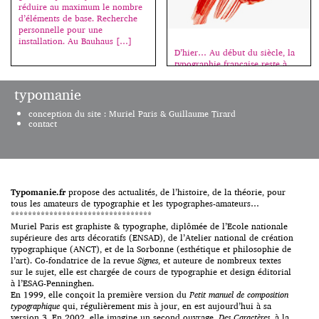
réduire au maximum le nombre
d’éléments de base. Recherche
personnelle pour une
installation. Au Bauhaus […]
D’hier… Au début du siècle, la
typographie française reste à
l’écart des mouvements d’avant-
gardes européens qui inventent
typomanie
le graphisme moderne, et des
recherches plus traditionnelles
conception du site : Muriel Paris & Guillaume Tirard
de dessinateurs travaillant pour
contact
les fabricants de nouvelles
machines à composer. Après des
siècles d’une grande richesse – il
suffit de citer les noms de
Geoffroy Tory, Claude
Garamond, Philippe […]
Typomanie.fr
propose des actualités, de l’histoire, de la théorie, pour
tous les amateurs de typographie et les typographes-amateurs…
*********************************
Muriel Paris est graphiste & typographe, diplômée de l’Ecole nationale
supérieure des arts décoratifs (ENSAD), de l’Atelier national de création
typographique (ANCT), et de la Sorbonne (esthétique et philosophie de
l’art). Co-fondatrice de la revue
Signes
, et auteure de nombreux textes
sur le sujet, elle est chargée de cours de typographie et design éditorial
à l’ESAG-Penninghen.
En 1999, elle conçoit la première version du
Petit manuel de composition
typographique
qui, régulièrement mis à jour, en est aujourd’hui à sa
version 3. En 2002, elle imagine un second ouvrage,
Des Caractères
, à la