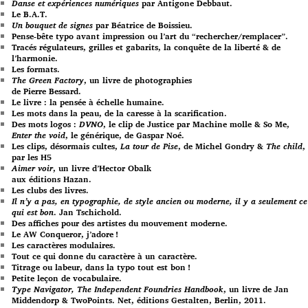
Danse et expériences numériques
par Antigone Debbaut.
Le B.A.T.
Un bouquet de signes
par Béatrice de Boissieu.
Pense-bête typo avant impression ou l’art du “rechercher/remplacer”.
Tracés régulateurs, grilles et gabarits, la conquête de la liberté & de
l’harmonie.
Les formats.
The Green Factory
, un livre de photographies
de Pierre Bessard.
Le livre : la pensée à échelle humaine.
Les mots dans la peau, de la caresse à la scarification.
Des mots logos :
DVNO
, le clip de Justice par Machine molle & So Me,
Enter the void
, le générique, de Gaspar Noé.
Les clips, désormais cultes,
La tour de Pise
, de Michel Gondry &
The child
,
par les H5
Aimer voir
, un livre d’Hector Obalk
aux éditions Hazan.
Les clubs des livres.
Il n’y a pas, en typographie, de style ancien ou moderne, il y a seulement ce
qui est bon
. Jan Tschichold.
Des affiches pour des artistes du mouvement moderne.
Le AW Conqueror, j’adore !
Les caractères modulaires.
Tout ce qui donne du caractère à un caractère.
Titrage ou labeur, dans la typo tout est bon !
Petite leçon de vocabulaire.
Type Navigator, The Independent Foundries Handbook
, un livre de Jan
Middendorp & TwoPoints. Net, éditions Gestalten, Berlin, 2011.