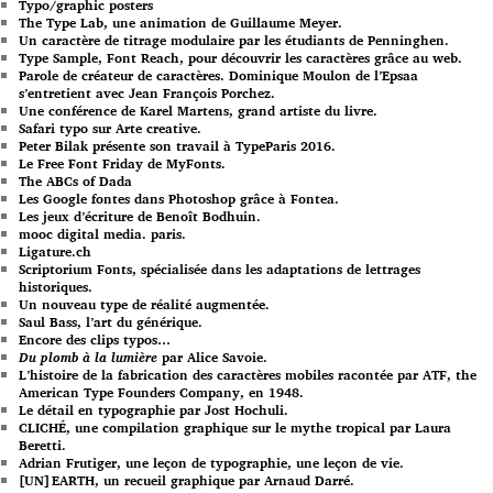
Typo/graphic posters
The Type Lab, une animation de Guillaume Meyer.
Un caractère de titrage modulaire par les étudiants de Penninghen.
Type Sample, Font Reach, pour découvrir les caractères grâce au web.
Parole de créateur de caractères. Dominique Moulon de l’Epsaa
s’entretient avec Jean François Porchez.
Une conférence de Karel Martens, grand artiste du livre.
Safari typo sur Arte creative.
Peter Bilak présente son travail à TypeParis 2016.
Le Free Font Friday de MyFonts.
The ABCs of Dada
Les Google fontes dans Photoshop grâce à Fontea.
Les jeux d’écriture de Benoît Bodhuin.
mooc digital media. paris.
Ligature.ch
Scriptorium Fonts, spécialisée dans les adaptations de lettrages
historiques.
Un nouveau type de réalité augmentée.
Saul Bass, l’art du générique.
Encore des clips typos…
Du plomb à la lumière
par Alice Savoie.
L’histoire de la fabrication des caractères mobiles racontée par ATF, the
American Type Founders Company, en 1948.
Le détail en typographie par Jost Hochuli.
CLICHÉ, une compilation graphique sur le mythe tropical par Laura
Beretti.
Adrian Frutiger, une leçon de typographie, une leçon de vie.
[UN]EARTH, un recueil graphique par Arnaud Darré.