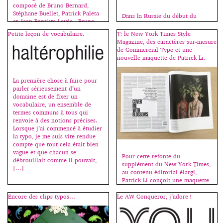
composé de Bruno Bernard,
Stéphane Buellet, Patrick Paleta
Dans la Russie du début du
et Jean-Baptiste Levée, Bruno
siècle, peintres et poètes
Bernard – Patrick Paleta et Jean-
travaillent également en osmose.
Petite leçon de vocabulaire.
T: le New York Times Style
Baptiste Levée étant diplômés de
Cette façon d’envisager l’art sous
Magazine, des caractères sur-mesure
l’atelier de création
un double regard permet de
de Commercial Type et une
typographique de l’école […]
découvrir les principes
nouvelle maquette de Patrick Li.
structurels et l’essence même du
geste créateur que l’on soumet à
des expérimentations multiples
La première chose à faire pour
pour mieux comprendre ses
parler sérieusement d’un
fondements. C’est Ilia
domaine est de fixer un
Zdanevitch, alors tout jeune
vocabulaire, un ensemble de
poète qui choisira […]
termes communs à tous qui
renvoie à des notions précises.
Lorsque j’ai commencé à étudier
la typo, je me suis vite rendue
compte que tout cela était bien
vague et que chacun se
Pour cette refonte du
débrouillait comme il pouvait,
supplément du New York Times,
[…]
au contenu éditorial élargi,
Patrick Li conçoit une maquette
forte, moderne et brute, en
collaboration avec la nouvelle
Encore des clips typos…
Le AW Conqueror, j’adore !
rédactrice en chef du magazine,
Hanya Yanagihara. La densité du
texte induit des pages fortement