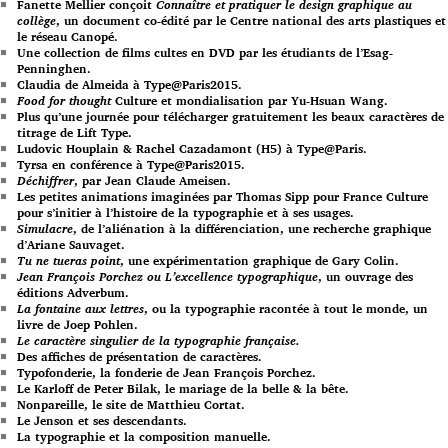
Fanette Mellier conçoit
Connaître et pratiquer le design graphique au
collège
, un document co-édité par le Centre national des arts plastiques et
le réseau Canopé.
Une collection de films cultes en DVD par les étudiants de l’Esag-
Penninghen.
Claudia de Almeida à Type@Paris2015.
Food for thought
Culture et mondialisation par Yu-Hsuan Wang.
Plus qu’une journée pour télécharger gratuitement les beaux caractères de
titrage de Lift Type.
Ludovic Houplain & Rachel Cazadamont (H5) à Type@Paris.
Tyrsa en conférence à Type@Paris2015.
Déchiffrer
, par Jean Claude Ameisen.
Les petites animations imaginées par Thomas Sipp pour France Culture
pour s’initier à l’histoire de la typographie et à ses usages.
Simulacre
, de l’aliénation à la différenciation, une recherche graphique
d’Ariane Sauvaget.
Tu ne tueras point
, une expérimentation graphique de Gary Colin.
Jean François Porchez ou L’excellence typographique
, un ouvrage des
éditions Adverbum.
La fontaine aux lettres
, ou la typographie racontée à tout le monde, un
livre de Joep Pohlen.
Le caractère singulier de la typographie française.
Des affiches de présentation de caractères.
Typofonderie, la fonderie de Jean François Porchez.
Le Karloff de Peter Bilak, le mariage de la belle & la bête.
Nonpareille, le site de Matthieu Cortat.
Le Jenson et ses descendants.
La typographie et la composition manuelle.