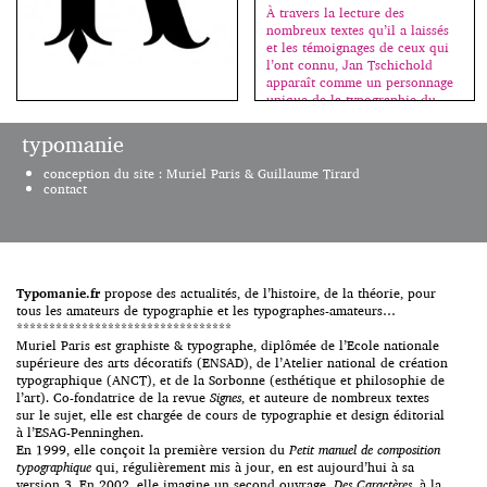
année, assez peu sont
À travers la lecture des
importants. Et c’est sur ceux-là
nombreux textes qu’il a laissés
que […]
et les témoignages de ceux qui
l’ont connu, Jan Tschichold
apparaît comme un personnage
unique de la typographie du
Lorsque je l’ai rencontré aux
XXe siècle. Acteur et promoteur
environs de 1990, Jean François
du mouvement moderne et
typomanie
Porchez était déjà créateur de
ensuite défenseur d’un retour à
caractères. Moi, jeune
la tradition, il ne cesse de
conception du site : Muriel Paris & Guillaume Tirard
graphiste à l’Atelier national de
s’interroger sur les relations
contact
création typographique de
pouvant exister entre […]
l’imprimerie nationale dirigé par
Peter Keller, et encouragée par
celui-ci à y passer une ou deux
années, j’avais choisi la position
qui, à mon goût, était la plus
Typomanie.fr
propose des actualités, de l’histoire, de la théorie, pour
confortable : regarder, […]
tous les amateurs de typographie et les typographes-amateurs…
*********************************
Muriel Paris est graphiste & typographe, diplômée de l’Ecole nationale
supérieure des arts décoratifs (ENSAD), de l’Atelier national de création
typographique (ANCT), et de la Sorbonne (esthétique et philosophie de
l’art). Co-fondatrice de la revue
Signes
, et auteure de nombreux textes
sur le sujet, elle est chargée de cours de typographie et design éditorial
à l’ESAG-Penninghen.
En 1999, elle conçoit la première version du
Petit manuel de composition
typographique
qui, régulièrement mis à jour, en est aujourd’hui à sa
version 3. En 2002, elle imagine un second ouvrage,
Des Caractères
, à la