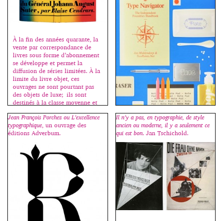
d’offres lancé auprès de
professionnels (29 dossiers et 3
retenus). […]
À la fin des années quarante, la
vente par correspondance de
livres sous forme d’abonnement
se développe et permet la
diffusion de séries limitées. À la
limite du livre objet, ces
ouvrages ne sont pourtant pas
des objets de luxe; ils sont
destinés à la classe moyenne et
les graphistes qui les conçoivent
Jean François Porchez ou L’excellence
Il n’y a pas, en typographie, de style
les voient […]
typographique
, un ouvrage des
ancien ou moderne, il y a seulement ce
éditions Adverbum.
qui est bon
. Jan Tschichold.
C’est avec cet ouvrage que
j’inaugure ma rubrique “des
livres”. Il n’est pas dans mon
intention de chroniquer toutes
les sorties en relation avec la
typographie, mais seulement les
indispensables, les nécessaires.
Moi-même, j’achète assez peu de
livres sur le sujet ; si beaucoup
d’ouvrages sortent chaque