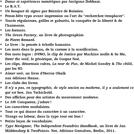
Danse et expériences numériques
par Antigone Debbaut.
Le B.A.T.
Un bouquet de signes
par Béatrice de Boissieu.
Pense-bête typo avant impression ou l’art du “rechercher/remplacer”.
Tracés régulateurs, grilles et gabarits, la conquête de la liberté & de
l’harmonie.
Les formats.
The Green Factory
, un livre de photographies
de Pierre Bessard.
Le livre : la pensée à échelle humaine.
Les mots dans la peau, de la caresse à la scarification.
Des mots logos :
DVNO
, le clip de Justice par Machine molle & So Me,
Enter the void
, le générique, de Gaspar Noé.
Les clips, désormais cultes,
La tour de Pise
, de Michel Gondry &
The child
,
par les H5
Aimer voir
, un livre d’Hector Obalk
aux éditions Hazan.
Les clubs des livres.
Il n’y a pas, en typographie, de style ancien ou moderne, il y a seulement ce
qui est bon
. Jan Tschichold.
Des affiches pour des artistes du mouvement moderne.
Le AW Conqueror, j’adore !
Les caractères modulaires.
Tout ce qui donne du caractère à un caractère.
Titrage ou labeur, dans la typo tout est bon !
Petite leçon de vocabulaire.
Type Navigator, The Independent Foundries Handbook
, un livre de Jan
Middendorp & TwoPoints. Net, éditions Gestalten, Berlin, 2011.