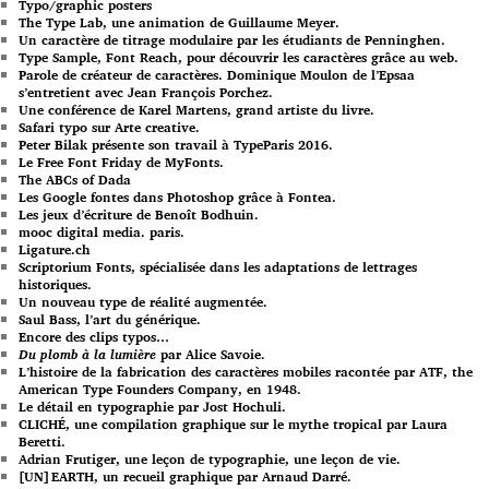
Typo/graphic posters
The Type Lab, une animation de Guillaume Meyer.
Un caractère de titrage modulaire par les étudiants de Penninghen.
Type Sample, Font Reach, pour découvrir les caractères grâce au web.
Parole de créateur de caractères. Dominique Moulon de l’Epsaa
s’entretient avec Jean François Porchez.
Une conférence de Karel Martens, grand artiste du livre.
Safari typo sur Arte creative.
Peter Bilak présente son travail à TypeParis 2016.
Le Free Font Friday de MyFonts.
The ABCs of Dada
Les Google fontes dans Photoshop grâce à Fontea.
Les jeux d’écriture de Benoît Bodhuin.
mooc digital media. paris.
Ligature.ch
Scriptorium Fonts, spécialisée dans les adaptations de lettrages
historiques.
Un nouveau type de réalité augmentée.
Saul Bass, l’art du générique.
Encore des clips typos…
Du plomb à la lumière
par Alice Savoie.
L’histoire de la fabrication des caractères mobiles racontée par ATF, the
American Type Founders Company, en 1948.
Le détail en typographie par Jost Hochuli.
CLICHÉ, une compilation graphique sur le mythe tropical par Laura
Beretti.
Adrian Frutiger, une leçon de typographie, une leçon de vie.
[UN]EARTH, un recueil graphique par Arnaud Darré.