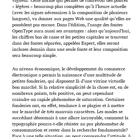
vigueur. Cette norme qui permet de concevoir des polices
« légères » beaucoup plus complètes qu’à l’heure actuelle
(avec les signes nécessaires à la composition de plusieurs
langues), va donner aux pages Web une qualité qu’elles ne
possèdent pas encore. Dans l’édition, l’usage des fontes
OpenType aura aussi ses avantages : alors qu’aujourd’hui,
les chiffres bas de casse et les petites capitales se trouvent
dans des fontes séparées, appelées Expert, elles seront
incluses demain dans une seule fonte et leur composition
sera beaucoup simple.
Au niveau économique, le développement du commerce
électronique a permis la naissance d’une multitude de
petites fonderies, qui disposent là d’une vitrine virtuelle
bon marché. Si la relative simplicité de la chose est, en de
nombreux points, très positive, on peut cependant
craindre un rapide phénomène de saturation. Certaines
fonderies ont, en effet, tendance à se plagier et à mettre
sur le marché de très mauvais caractères. Les modes se
succédant désormais à une allure incroyable, comment la
typographie pourra-t-elle résister au pur phénomène de
consommation et rester dans la recherche fondamentale?
Face à une telle situation, on peut comprendre l’attitude, à