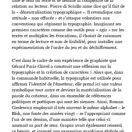
tisse le sens du texte et se dessine la complexité de la
relation au lecteur. Pierre di Sciullo aime dire qu’il fait de
la « déneutralisation typographique ». Il revendique une
attitude « non effacée » et s’attaque volontiers aux
conventions qui régissent la typographie. Imaginant ses
premiers caractères comme des outils pour « agir » sur les
textes et multiplier les évocations, il choisit de raisonner
en terme de lecture et non de lisibilité, pour installer une
expérimentation de l’ordre du jeu et du déchiffrement.
C’est dans le cadre de son expérience de graphiste que
Gérard Paris-Clavel a construit une réflexion sur la
typographie et la création de caractères
5
Alors que, dans
la commande habituelle, la typographie est utilisée pour
affirmer l’identité de l’émetteur, elle prend ici une valeur
symbolique tout autre et devient la matérialisation de la
parole du créateur, dans un ensemble de références
politiques et poétiques qui sont les siennes. Ainsi, Roman
Cieslewicz employait-il très souvent le même alphabet – le
Blok, une fonte des années vingt – se l’appropriant comme
l’un de ses dessins, d’une manière telle que celui-ci
amenait sa part de sens. Grapus avait également ressenti
ce besoin, et inventé une expression graphique globale où