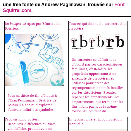
une free fonte de Andrew Paglinawan, trouvée sur
Font
Squirrel.com
.
Un bouquet de signes
par Béatrice de
Tout ce qui donne du caractère à un
Boissieu.
caractère.
Un caractère se définit tout
d’abord par ses caractéristiques
familiales, c’est-à-dire les
propriétés appartenant à un
ensemble de caractères, et
utilisées pour créer des
regroupements nommés familles
par les théoriciens. Premier
Pour sa thèse de fin d’études à
repère : les empattements. Les
l’Esag-Penninghen, Béatrice de
empattements, qui terminent les
Boissieu a choisi d’explorer
fûts, n’ont pas tous la même
l’univers infini des symboles.
forme. Au courant du
Dans un ouvrage de plus de 400
XIXe siècle, ils ont commencé à
pages (une centaine de mots
Typo/graphic posters
La typographie et la composition
disparaître. […]
sont répertoriés par ordre
Découvrir différentes cultures
manuelle.
alphabétique de abeille à
via l’affiche, promouvoir un