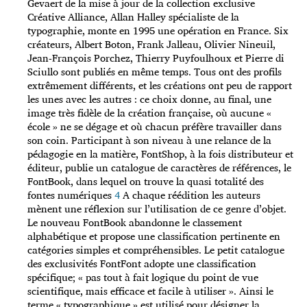
Gevaert de la mise à jour de la collection exclusive
Créative Alliance, Allan Halley spécialiste de la
typographie, monte en 1995 une opération en France. Six
créateurs, Albert Boton, Frank Jalleau, Olivier Nineuil,
Jean-François Porchez, Thierry Puyfoulhoux et Pierre di
Sciullo sont publiés en même temps. Tous ont des profils
extrêmement différents, et les créations ont peu de rapport
les unes avec les autres : ce choix donne, au final, une
image très fidèle de la création française, où aucune «
école » ne se dégage et où chacun préfère travailler dans
son coin. Participant à son niveau à une relance de la
pédagogie en la matière, FontShop, à la fois distributeur et
éditeur, publie un catalogue de caractères de références, le
FontBook, dans lequel on trouve la quasi totalité des
fontes numériques
4
A chaque réédition les auteurs
mènent une réflexion sur l’utilisation de ce genre d’objet.
Le nouveau FontBook abandonne le classement
alphabétique et propose une classification pertinente en
catégories simples et compréhensibles. Le petit catalogue
des exclusivités FontFont adopte une classification
spécifique; « pas tout à fait logique du point de vue
scientifique, mais efficace et facile à utiliser ». Ainsi le
terme « typographique » est utilisé pour désigner la