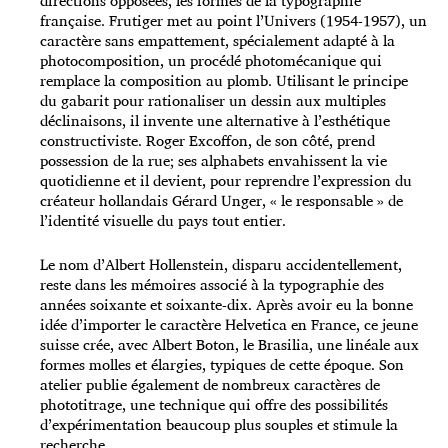
directions opposées, les formes de la typographie
française. Frutiger met au point l’Univers (1954-1957), un
caractère sans empattement, spécialement adapté à la
photocomposition, un procédé photomécanique qui
remplace la composition au plomb. Utilisant le principe
du gabarit pour rationaliser un dessin aux multiples
déclinaisons, il invente une alternative à l’esthétique
constructiviste. Roger Excoffon, de son côté, prend
possession de la rue; ses alphabets envahissent la vie
quotidienne et il devient, pour reprendre l’expression du
créateur hollandais Gérard Unger, « le responsable » de
l’identité visuelle du pays tout entier.
Le nom d’Albert Hollenstein, disparu accidentel­lement,
reste dans les mémoires associé à la typographie des
années soixante et soixante-dix. Après avoir eu la bonne
idée d’importer le caractère Helvetica en France, ce jeune
suisse crée, avec Albert Boton, le Brasilia, une linéale aux
formes molles et élargies, typiques de cette époque. Son
atelier publie également de nombreux caractères de
phototitrage, une technique qui offre des possibilités
d’expérimentation beaucoup plus souples et stimule la
recherche.