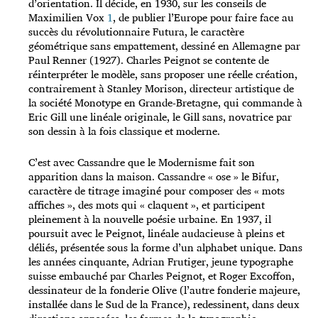
d’orientation. Il décide, en 1930, sur les conseils de
Maximilien Vox
1
, de publier l’Europe pour faire face au
succès du révolutionnaire Futura, le caractère
géométrique sans empattement, dessiné en Allemagne par
Paul Renner (1927). Charles Peignot se contente de
réinterpréter le modèle, sans proposer une réelle création,
contrairement à Stanley Morison, directeur artistique de
la société Monotype en Grande-Bretagne, qui commande à
Eric Gill une linéale originale, le Gill sans, novatrice par
son dessin à la fois classique et moderne.
C’est avec Cassandre que le Modernisme fait son
apparition dans la maison. Cassandre « ose » le Bifur,
caractère de titrage imaginé pour composer des « mots
affiches », des mots qui « claquent », et participent
pleinement à la nouvelle poésie urbaine. En 1937, il
poursuit avec le Peignot, linéale audacieuse à pleins et
déliés, présentée sous la forme d’un alphabet unique. Dans
les années cinquante, Adrian Frutiger, jeune typographe
suisse embauché par Charles Peignot, et Roger Excoffon,
dessinateur de la fonderie Olive (l’autre fonderie majeure,
installée dans le Sud de la France), redessinent, dans deux