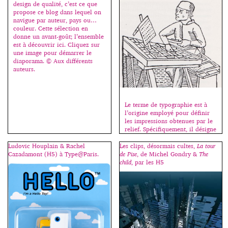
visage), elle les analyse et
design de qualité, c’est ce que
répertorie leurs représentations
propose ce blog dans lequel on
graphiques afin d’en présenter
navigue par auteur, pays ou…
une vision contemporaine et
couleur. Cette sélection en
accessible […]
donne un avant-goût; l’ensemble
est à découvrir ici. Cliquez sur
une image pour démarrer le
diaporama. © Aux différents
auteurs.
Le terme de typographie est à
l’origine employé pour définir
les impressions obtenues par le
relief. Spécifiquement, il désigne
la composition de textes à l’aide
de caractères mobiles fondus
Ludovic Houplain & Rachel
Les clips, désormais cultes,
La tour
dans un alliage de plomb,
Cazadamont (H5) à Type@Paris.
de Pise
, de Michel Gondry &
The
d’antimoine et d’étain et coulés
child
, par les H5
dans des matrices, obtenues à
partir de poinçons originaux
gravés en acier trempé. La
gravure […]