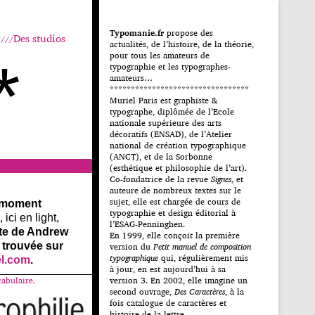
Typomanie.fr
propose des
Des studios
actualités, de l’histoire, de la théorie,
pour tous les amateurs de
*
typographie et les typographes-
amateurs…
*********************************
Muriel Paris est graphiste &
typographe, diplômée de l’Ecole
nationale supérieure des arts
décoratifs (ENSAD), de l’Atelier
national de création typographique
(ANCT), et de la Sorbonne
(esthétique et philosophie de l’art).
Co-fondatrice de la revue
Signes
, et
auteure de nombreux textes sur le
sujet, elle est chargée de cours de
 moment
typographie et design éditorial à
ici en light,
l’ESAG-Penninghen.
nte de Andrew
En 1999, elle conçoit la première
 trouvée sur
version du
Petit manuel de composition
typographique
qui, régulièrement mis
el.com
.
à jour, en est aujourd’hui à sa
cabulaire.
version 3. En 2002, elle imagine un
second ouvrage,
Des Caractères
, à la
fois catalogue de caractères et
histoire de la lettre.