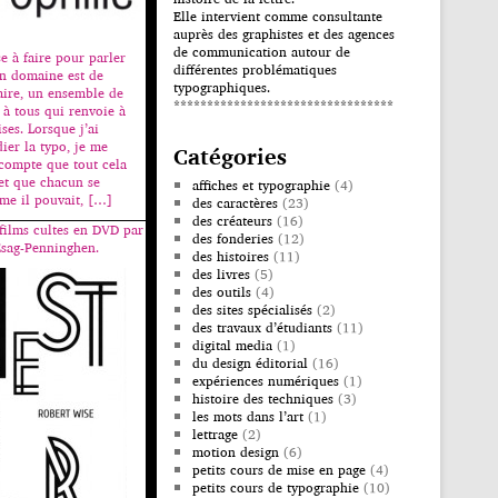
Elle intervient comme consultante
auprès des graphistes et des agences
de communication autour de
e à faire pour parler
différentes problématiques
n domaine est de
typographiques.
aire, un ensemble de
*********************************
à tous qui renvoie à
ses. Lorsque j’ai
er la typo, je me
Catégories
 compte que tout cela
 et que chacun se
affiches et typographie
(4)
me il pouvait, […]
des caractères
(23)
des créateurs
(16)
films cultes en DVD par
des fonderies
(12)
’Esag-Penninghen.
des histoires
(11)
des livres
(5)
des outils
(4)
des sites spécialisés
(2)
des travaux d’étudiants
(11)
digital media
(1)
du design éditorial
(16)
expériences numériques
(1)
histoire des techniques
(3)
les mots dans l’art
(1)
lettrage
(2)
motion design
(6)
petits cours de mise en page
(4)
petits cours de typographie
(10)