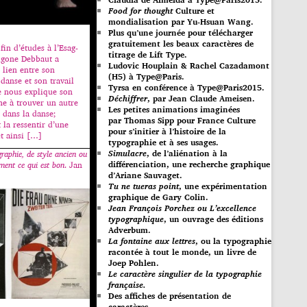
Food for thought
Culture et
mondialisation par Yu-Hsuan Wang.
Plus qu’une journée pour télécharger
gratuitement les beaux caractères de
fin d’études à l’Esag-
titrage de Lift Type.
igone Debbaut a
Ludovic Houplain & Rachel Cazadamont
e lien entre son
(H5) à Type@Paris.
danse et son travail
Tyrsa en conférence à Type@Paris2015.
le nous explique son
Déchiffrer
, par Jean Claude Ameisen.
he à trouver un autre
Les petites animations imaginées
 dans la danse;
par Thomas Sipp pour France Culture
t la ressentir d’une
pour s’initier à l’histoire de la
et ainsi […]
typographie et à ses usages.
Simulacre
, de l’aliénation à la
graphie, de style ancien ou
différenciation, une recherche graphique
ement ce qui est bon
. Jan
d’Ariane Sauvaget.
Tu ne tueras point
, une expérimentation
graphique de Gary Colin.
Jean François Porchez ou L’excellence
typographique
, un ouvrage des éditions
Adverbum.
La fontaine aux lettres
, ou la typographie
racontée à tout le monde, un livre de
Joep Pohlen.
Le caractère singulier de la typographie
française.
Des affiches de présentation de
caractères.