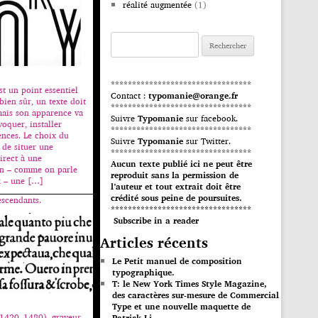
réalité augmentée
(1)
Rechercher :
*********************************
st un point essentiel
Contact :
typomanie@orange.fr
bien sûr, un texte doit
*********************************
mais son apparence va
Suivre
Typomanie
sur facebook.
voquer, installer
*********************************
nces. Le choix du
Suivre
Typomanie
sur Twitter.
 de situer une
*********************************
irect à une
Aucun texte publié ici ne peut être
on – comme on parle
reproduit sans la permission de
x – une […]
l’auteur et tout extrait doit être
crédité sous peine de poursuites.
escendants.
*********************************
Subscribe in a reader
Articles récents
Le Petit manuel de composition
typographique.
T: le New York Times Style Magazine,
des caractères sur-mesure de Commercial
Type et une nouvelle maquette de
(1420–1480), graveur
Patrick Li.