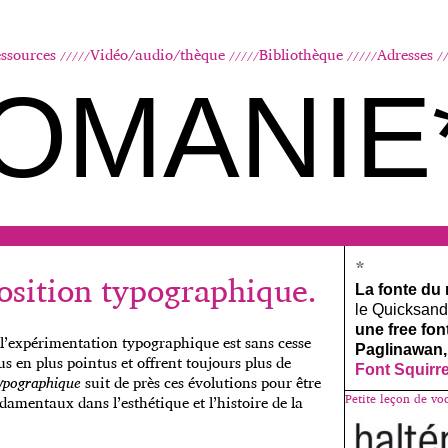
Aller au contenu principal
ssources
Vidéo/audio/thèque
Bibliothèque
Adresses
OMANIE
*
osition typographique.
La fonte du
le Quicksand, 
une free fo
 l’expérimentation typographique est sans cesse
Paglinawan,
us en plus pointus et offrent toujours plus de
Font Squirr
typographique
suit de près ces évolutions pour être
Petite leçon de vo
damentaux dans l’esthétique et l’histoire de la