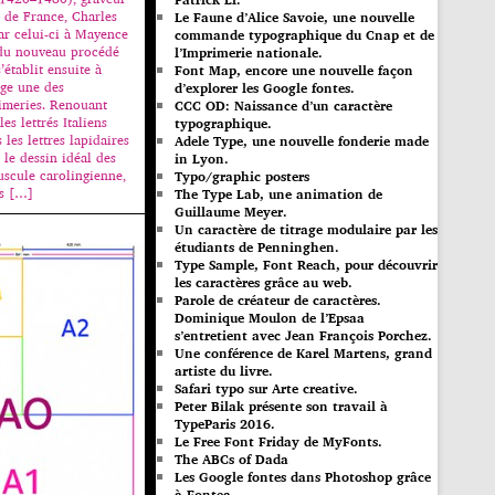
i de France, Charles
Le Faune d’Alice Savoie, une nouvelle
par celui-ci à Mayence
commande typographique du Cnap et de
 du nouveau procédé
l’Imprimerie nationale.
’établit ensuite à
Font Map, encore une nouvelle façon
ige une des
d’explorer les Google fontes.
imeries. Renouant
CCC OD: Naissance d’un caractère
les lettrés Italiens
typographique.
 les lettres lapidaires
Adele Type, une nouvelle fonderie made
le dessin idéal des
in Lyon.
uscule carolingienne,
Typo/graphic posters
es […]
The Type Lab, une animation de
Guillaume Meyer.
Un caractère de titrage modulaire par les
étudiants de Penninghen.
Type Sample, Font Reach, pour découvrir
les caractères grâce au web.
Parole de créateur de caractères.
Dominique Moulon de l’Epsaa
s’entretient avec Jean François Porchez.
Une conférence de Karel Martens, grand
artiste du livre.
Safari typo sur Arte creative.
Peter Bilak présente son travail à
TypeParis 2016.
Le Free Font Friday de MyFonts.
The ABCs of Dada
Les Google fontes dans Photoshop grâce
à Fontea.