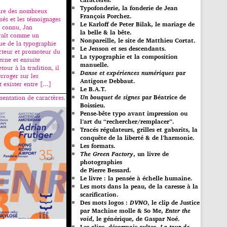
Typofonderie, la fonderie de Jean
ture des nombreux
François Porchez.
issés et les témoignages
Le Karloff de Peter Bilak, le mariage de
t connu, Jan
la belle & la bête.
raît comme un
Nonpareille, le site de Matthieu Cortat.
ue de la typographie
Le Jenson et ses descendants.
cteur et promoteur du
La typographie et la composition
ne et ensuite
manuelle.
tour à la tradition, il
Danse et expériences numériques
par
erroger sur les
Antigone Debbaut.
t exister entre […]
Le B.A.T.
Un bouquet de signes
par Béatrice de
sentation de caractères.
Boissieu.
Pense-bête typo avant impression ou
l’art du “rechercher/remplacer”.
Tracés régulateurs, grilles et gabarits, la
conquête de la liberté & de l’harmonie.
Les formats.
The Green Factory
, un livre de
photographies
de Pierre Bessard.
Le livre : la pensée à échelle humaine.
Les mots dans la peau, de la caresse à la
scarification.
Des mots logos :
DVNO
, le clip de Justice
par Machine molle & So Me,
Enter the
void
, le générique, de Gaspar Noé.
Les clips, désormais cultes,
La tour de