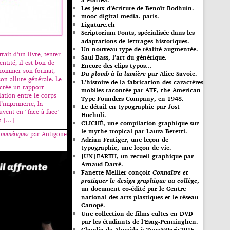
Les jeux d’écriture de Benoît Bodhuin.
mooc digital media. paris.
Ligature.ch
Scriptorium Fonts, spécialisée dans les
adaptations de lettrages historiques.
Un nouveau type de réalité augmentée.
rait d’un livre, tenter
Saul Bass, l’art du générique.
entité, il est bon de
Encore des clips typos…
nommer son format,
Du plomb à la lumière
par Alice Savoie.
son allure générale. Le
L’histoire de la fabrication des caractères
crée un rapport
mobiles racontée par ATF, the American
lation entre le corps
Type Founders Company, en 1948.
 l’imprimerie, la
Le détail en typographie par Jost
ouvent en “face à face”
Hochuli.
nt […]
CLICHÉ, une compilation graphique sur
le mythe tropical par Laura Beretti.
 numériques
par Antigone
Adrian Frutiger, une leçon de
typographie, une leçon de vie.
[UN]EARTH, un recueil graphique par
Arnaud Darré.
Fanette Mellier conçoit
Connaître et
pratiquer le design graphique au collège
,
un document co-édité par le Centre
national des arts plastiques et le réseau
Canopé.
Une collection de films cultes en DVD
par les étudiants de l’Esag-Penninghen.
Claudia de Almeida à Type@Paris2015.