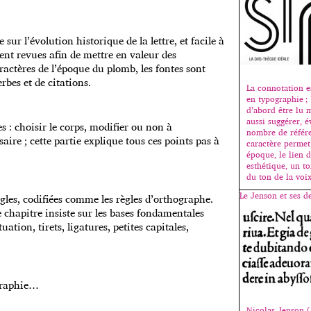
sur l’évolution historique de la lettre, et facile à
ment revues afin de mettre en valeur des
actères de l’époque du plomb, les fontes sont
bes et de citations.
La connotation e
en typographie ; 
d’abord être lu 
aussi suggérer, é
 : choisir le corps, modifier ou non à
nombre de référe
saire ; cette partie explique tous ces points pas à
caractère permet
époque, le lien d
esthétique, un t
du ton de la voi
Le Jenson et ses d
gles, codifiées comme les règles d’orthographe.
 chapitre insiste sur les bases fondamentales
ation, tirets, ligatures, petites capitales,
graphie…
Nicolas Jenson 