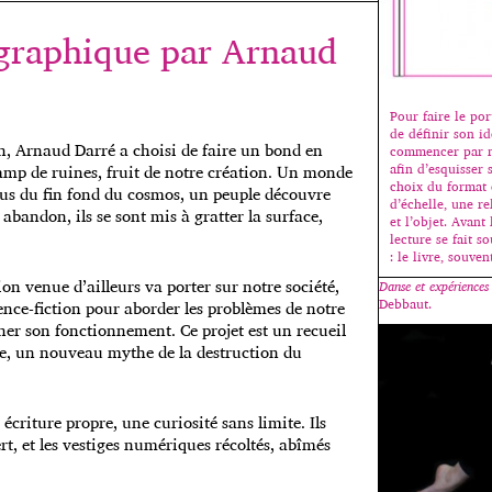
graphique par Arnaud
Pour faire le port
de définir son id
, Arnaud Darré a choisi de faire un bond en
commencer par 
hamp de ruines, fruit de notre création. Un monde
afin d’esquisser 
choix du format 
nus du fin fond du cosmos, un peuple découvre
d’échelle, une re
abandon, ils se sont mis à gratter la surface,
et l’objet. Avant
lecture se fait s
: le livre, souve
n venue d’ailleurs va porter sur notre société,
Danse et expériences
Debbaut.
ence-fiction pour aborder les problèmes de notre
er son fonctionnement. Ce projet est un recueil
le, un nouveau mythe de la destruction du
 écriture propre, une curiosité sans limite. Ils
rt, et les vestiges numériques récoltés, abîmés