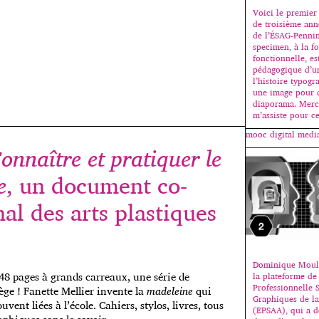
Voici le premier 
de troisième ann
de l’ÉSAG-Pennin
specimen, à la fo
fonctionnelle, es
pédagogique d’un
l’histoire typogr
une image pour 
diaporama. Merci
m’assiste pour ce
mooc digital media
onnaître et pratiquer le
e
, un document co-
nal des arts plastiques
Dominique Moul
48 pages à grands carreaux, une série de
la plateforme de 
Professionnelle 
lège ! Fanette Mellier invente la
madeleine
qui
Graphiques de la 
nt liées à l’école. Cahiers, stylos, livres, tous
(EPSAA), qui a d