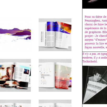
Pour sa thèse de 
Penninghen, Ant
choisi de faire l
expérience de la 
de graphiste. El
projet : Je cherc
moyen “d’entrer”
pouvoir la lire e
façon nouvelle, 
Il n’y a pas, en typo
moderne, il y a seul
Tschichold.