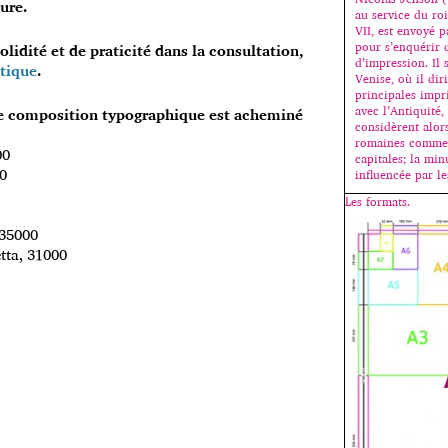
ture.
au service du ro
VII, est envoyé 
pour s’enquérir
olidité et de praticité dans la consultation,
d’impression. Il s
utique
.
Venise, où il dir
principales impr
avec l’Antiquité, 
de composition typographique est acheminé
considèrent alors
romaines comme 
00
capitales; la min
00
influencée par l
Les formats.
 35000
tta, 31000