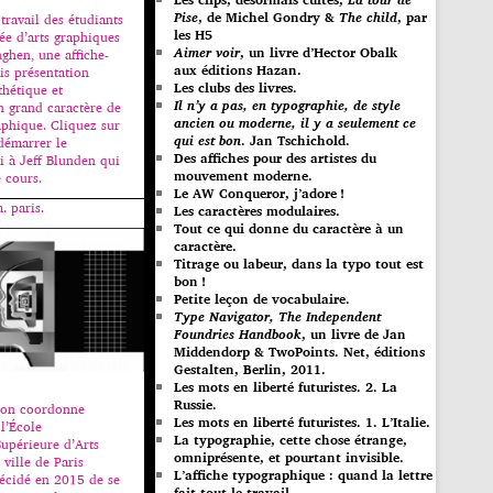
Pise
, de Michel Gondry &
The child
, par
travail des étudiants
les H5
ée d’arts graphiques
Aimer voir
, un livre d’Hector Obalk
ghen, une affiche-
aux éditions Hazan.
is présentation
Les clubs des livres.
thétique et
Il n’y a pas, en typographie, de style
 grand caractère de
ancien ou moderne, il y a seulement ce
aphique. Cliquez sur
qui est bon
. Jan Tschichold.
démarrer le
Des affiches pour des artistes du
 à Jeff Blunden qui
mouvement moderne.
 cours.
Le AW Conqueror, j’adore !
. paris.
Les caractères modulaires.
Tout ce qui donne du caractère à un
caractère.
Titrage ou labeur, dans la typo tout est
bon !
Petite leçon de vocabulaire.
Type Navigator, The Independent
Foundries Handbook
, un livre de Jan
Middendorp & TwoPoints. Net, éditions
Gestalten, Berlin, 2011.
Les mots en liberté futuristes. 2. La
Russie.
on coordonne
Les mots en liberté futuristes. 1. L’Italie.
l’École
La typographie, cette chose étrange,
Supérieure d’Arts
omniprésente, et pourtant invisible.
ville de Paris
L’affiche typographique : quand la lettre
écidé en 2015 de se
fait tout le travail…