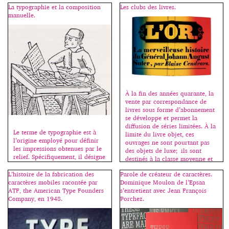
c’est la rentrée, bienvenue au
La typographie et la composition
Les clubs des livres.
souvent de mettre en lumière un
collège ! Fanette Mellier invente
manuelle.
autre aspect beaucoup plus
la madeleine qui nous renvoie à
modeste mais tout aussi
nos premières émotions
intéressant : son […]
graphiques, souvent liées à
l’école. Cahiers, stylos, livres,
tous les jeunes des pays riches
vivent au milieu d’objets
graphiques […]
À la fin des années quarante, la
vente par correspondance de
livres sous forme d’abonnement
se développe et permet la
diffusion de séries limitées. À la
Le terme de typographie est à
limite du livre objet, ces
l’origine employé pour définir
ouvrages ne sont pourtant pas
les impressions obtenues par le
des objets de luxe; ils sont
relief. Spécifiquement, il désigne
destinés à la classe moyenne et
la composition de textes à l’aide
les graphistes qui les conçoivent
de caractères mobiles fondus
L’histoire de la fabrication des
Parole de créateur de caractères.
les voient […]
dans un alliage de plomb,
caractères mobiles racontée par
Dominique Moulon de l’Epsaa
d’antimoine et d’étain et coulés
ATF, the American Type Founders
s’entretient avec Jean François
dans des matrices, obtenues à
Company, en 1948.
Porchez.
partir de poinçons originaux
gravés en acier trempé. La
gravure […]