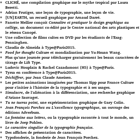
CLICHÉ, une compilation graphique sur le mythe tropical par Laura
Beretti.
Adrian Frutiger, une leçon de typographie, une leçon de vie.
[UN]EARTH, un recueil graphique par Arnaud Darré.
Fanette Mellier conçoit
Connaître et pratiquer le design graphique au
collège
, un document co-édité par le Centre national des arts plastiques et
le réseau Canopé.
Une collection de films cultes en DVD par les étudiants de l’Esag-
Penninghen.
Claudia de Almeida à Type@Paris2015.
Food for thought
Culture et mondialisation par Yu-Hsuan Wang.
Plus qu’une journée pour télécharger gratuitement les beaux caractères de
titrage de Lift Type.
Ludovic Houplain & Rachel Cazadamont (H5) à Type@Paris.
Tyrsa en conférence à Type@Paris2015.
Déchiffrer
, par Jean Claude Ameisen.
Les petites animations imaginées par Thomas Sipp pour France Culture
pour s’initier à l’histoire de la typographie et à ses usages.
Simulacre
, de l’aliénation à la différenciation, une recherche graphique
d’Ariane Sauvaget.
Tu ne tueras point
, une expérimentation graphique de Gary Colin.
Jean François Porchez ou L’excellence typographique
, un ouvrage des
éditions Adverbum.
La fontaine aux lettres
, ou la typographie racontée à tout le monde, un
livre de Joep Pohlen.
Le caractère singulier de la typographie française.
Des affiches de présentation de caractères.
Typofonderie, la fonderie de Jean François Porchez.