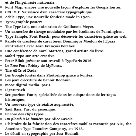
et de l’Imprimerie nationale.
Font Map, encore une nouvelle façon d’explorer les Google fontes.
CCC OD: Naissance d’un caractère typographique.
Adele Type, une nouvelle fonderie made in Lyon.
Typo/graphic posters
The Type Lab, une animation de Guillaume Meyer.
Un caractère de titrage modulaire par les étudiants de Penninghen.
Type Sample, Font Reach, pour découvrir les caractères grâce au web.
Parole de créateur de caractères. Dominique Moulon de l’Epsaa
s’entretient avec Jean François Porchez.
Une conférence de Karel Martens, grand artiste du livre.
Safari typo sur Arte creative.
Peter Bilak présente son travail à TypeParis 2016.
Le Free Font Friday de MyFonts.
The ABCs of Dada
Les Google fontes dans Photoshop grâce à Fontea.
Les jeux d’écriture de Benoît Bodhuin.
mooc digital media. paris.
Ligature.ch
Scriptorium Fonts, spécialisée dans les adaptations de lettrages
historiques.
Un nouveau type de réalité augmentée.
Saul Bass, l’art du générique.
Encore des clips typos…
Du plomb à la lumière
par Alice Savoie.
L’histoire de la fabrication des caractères mobiles racontée par ATF, the
American Type Founders Company, en 1948.
Le détail en typographie par Jost Hochuli.