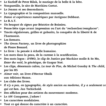
Le Karloff de Peter Bilak, le mariage de la belle & la bête.
Nonpareille, le site de Matthieu Cortat.
Le Jenson et ses descendants.
La typographie et la composition manuelle.
Danse et expériences numériques
par Antigone Debbaut.
Le B.A.T.
Un bouquet de signes
par Béatrice de Boissieu.
Pense-bête typo avant impression ou l’art du “rechercher/remplacer”.
Tracés régulateurs, grilles et gabarits, la conquête de la liberté & de
l’harmonie.
Les formats.
The Green Factory
, un livre de photographies
de Pierre Bessard.
Le livre : la pensée à échelle humaine.
Les mots dans la peau, de la caresse à la scarification.
Des mots logos :
DVNO
, le clip de Justice par Machine molle & So Me,
Enter the void
, le générique, de Gaspar Noé.
Les clips, désormais cultes,
La tour de Pise
, de Michel Gondry &
The child
,
par les H5
Aimer voir
, un livre d’Hector Obalk
aux éditions Hazan.
Les clubs des livres.
Il n’y a pas, en typographie, de style ancien ou moderne, il y a seulement ce
qui est bon
. Jan Tschichold.
Des affiches pour des artistes du mouvement moderne.
Le AW Conqueror, j’adore !
Les caractères modulaires.
Tout ce qui donne du caractère à un caractère.