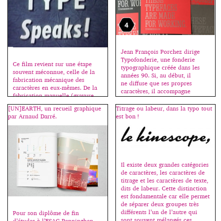
Jean François Porchez dirige
Typofonderie, une fonderie
Ce film revient sur une étape
typographique créée dans les
souvent méconnue, celle de la
années 90. Si, au début, il
fabrication mécanique des
ne diffuse que ses propres
caractères en eux-mêmes. De la
caractères, il accompagne
fabrication manuelle (gravure
maintenant d’autres créateurs
du poinçon et fonte des
qu’il commercialise également.
[UN]EARTH, un recueil graphique
Titrage ou labeur, dans la typo tout
caractères un par un par dans
En parallèle, il est à la tête
par Arnaud Darré.
est bon !
une matrice) à la fabrication
de ZeCraft qui crée des
mécanisée permise par
caractères sur-mesure pour des
l’invention du pantographe et de
entreprises, des
la machine à graver, permettant
marques. Créateur de
aussi l’adaptation de chacun
caractères est la terminologie
[…]
précise qu’il utilise pour définir
Il existe deux grandes catégories
son métier, […]
de caractères, les caractères de
titrage et les caractères de texte,
dits de labeur. Cette distinction
est fondamentale car elle permet
de séparer deux groupes très
différents l’un de l’autre qui
Pour son diplôme de fin
sont souvent mélangés ces
d’études à l’ESAG-Penninghen,