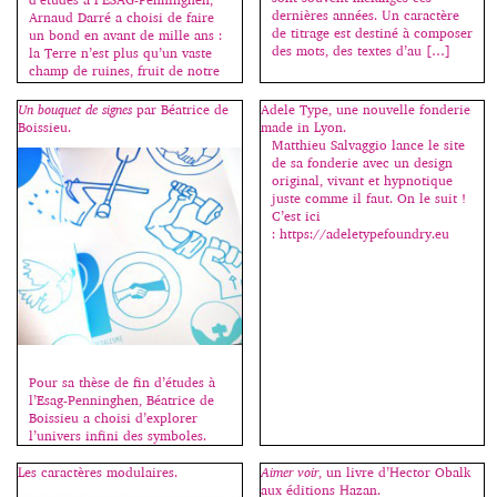
dernières années. Un caractère
Arnaud Darré a choisi de faire
de titrage est destiné à composer
un bond en avant de mille ans :
des mots, des textes d’au […]
la Terre n’est plus qu’un vaste
champ de ruines, fruit de notre
création. Un monde oublié dans
le temps et l’espace… Presque
Un bouquet de signes
par Béatrice de
Adele Type, une nouvelle fonderie
oublié. Venus du fin fond du
Boissieu.
made in Lyon.
cosmos, un peuple découvre
Matthieu Salvaggio lance le site
notre […]
de sa fonderie avec un design
original, vivant et hypnotique
juste comme il faut. On le suit !
C’est ici
: https://adeletypefoundry.eu
Pour sa thèse de fin d’études à
l’Esag-Penninghen, Béatrice de
Boissieu a choisi d’explorer
l’univers infini des symboles.
Dans un ouvrage de plus de 400
pages (une centaine de mots
Les caractères modulaires.
Aimer voir
, un livre d’Hector Obalk
sont répertoriés par ordre
aux éditions Hazan.