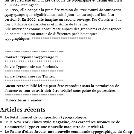
sur le sujet, elle est chargée de cours de typographie et design éditorial
à l’ESAG-Penninghen.
En 1999, elle conçoit la première version du
Petit manuel de composition
typographique
qui, régulièrement mis à jour, en est aujourd’hui à sa
version 3. En 2002, elle imagine un second ouvrage,
Des Caractères
, à la
fois catalogue de caractères et histoire de la lettre.
Elle intervient comme consultante auprès des graphistes et des agences
de communication autour de différentes problématiques
typographiques. *********************************
*********************************
Contact :
typomanie@orange.fr
*********************************
Suivre
Typomanie
sur facebook.
*********************************
Suivre
Typomanie
sur Twitter.
*********************************
Aucun texte publié ici ne peut être reproduit sans la permission de
l’auteur et tout extrait doit être crédité sous peine de poursuites.
*********************************
Subscribe in a reader
Articles récents
Le Petit manuel de composition typographique.
T: le New York Times Style Magazine, des caractères sur-mesure de
Commercial Type et une nouvelle maquette de Patrick Li.
Le Faune d’Alice Savoie, une nouvelle commande typographique du Cnap