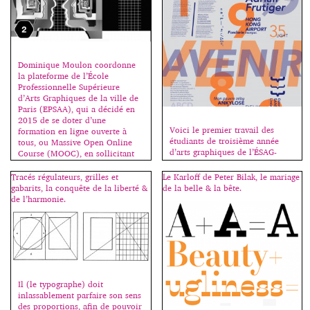
Dominique Moulon coordonne
la plateforme de l’École
Professionnelle Supérieure
d’Arts Graphiques de la ville de
Paris (EPSAA), qui a décidé en
2015 de se doter d’une
Voici le premier travail des
formation en ligne ouverte à
étudiants de troisième année
tous, ou Massive Open Online
d’arts graphiques de l’ÉSAG-
Course (MOOC), en sollicitant
Penninghen, une affiche-
les compétences et en exploitant
specimen, à la fois présentation
les ressources dédiées à
Tracés régulateurs, grilles et
Le Karloff de Peter Bilak, le mariage
fonctionnelle, esthétique et
l’enseignement des médias
gabarits, la conquête de la liberté &
de la belle & la bête.
pédagogique d’un grand
digitaux. Ainsi le MOOC de
de l’harmonie.
caractère de l’histoire
l’EPSAA Ville de Paris […]
typographique. Cliquez sur une
image pour démarrer le
diaporama. Merci à Jeff Blunden
qui m’assiste pour ce cours.
Il (le typographe) doit
inlassablement parfaire son sens
des proportions, afin de pouvoir