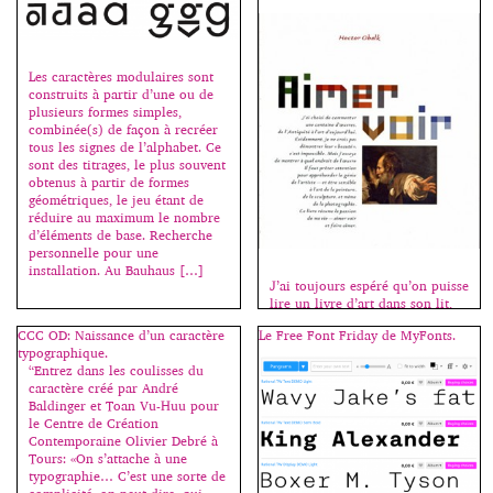
alphabétique de abeille à
visage), elle les analyse et
répertorie leurs représentations
graphiques afin d’en présenter
Les caractères modulaires sont
une vision contemporaine et
construits à partir d’une ou de
accessible […]
plusieurs formes simples,
combinée(s) de façon à recréer
tous les signes de l’alphabet. Ce
sont des titrages, le plus souvent
obtenus à partir de formes
géométriques, le jeu étant de
réduire au maximum le nombre
d’éléments de base. Recherche
personnelle pour une
installation. Au Bauhaus […]
J’ai toujours espéré qu’on puisse
lire un livre d’art dans son lit,
d’où le format choisi pour celui-
CCC OD: Naissance d’un caractère
Le Free Font Friday de MyFonts.
ci, suffisamment petit pour qu’il
typographique.
soit maniable comme un roman
“Entrez dans les coulisses du
et suffisamment grand pour qu’il
caractère créé par André
réponde aux attentes du “beau-
Baldinger et Toan Vu-Huu pour
livre”. Il est composé d’articles
le Centre de Création
qui furent plus souvent plus
Contemporaine Olivier Debré à
longs à mettre en page qu’à
Tours: «On s’attache à une
écrire car j’essayais […]
typographie… C’est une sorte de