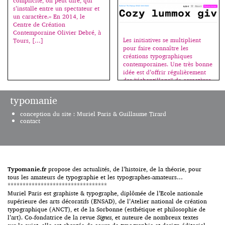
complicité, on peut dire, qui
s’installe entre un spectateur et
un caractère.» En 2014, le
Centre de Création
Contemporaine Olivier Debré, à
Les initiatives se multiplient
Tours, […]
pour faire connaître les
créations typographiques
contemporaines. Une très bonne
idée est d’offrir régulièrement
des “échantillons” de caractères
récents, permettant ainsi de les
tester et d’acheter les fontes
typomanie
complémentaires si affinités.
Aujourd’hui MyFonts offre 4
conception du site : Muriel Paris & Guillaume Tirard
variantes du Rational de Rene
contact
Bieder (2016). Il s’agit de la
déclinaison monospace de cette
néo-grotesque qui conserve ses
doubles “a”, […]
Typomanie.fr
propose des actualités, de l’histoire, de la théorie, pour
tous les amateurs de typographie et les typographes-amateurs…
*********************************
Muriel Paris est graphiste & typographe, diplômée de l’Ecole nationale
supérieure des arts décoratifs (ENSAD), de l’Atelier national de création
typographique (ANCT), et de la Sorbonne (esthétique et philosophie de
l’art). Co-fondatrice de la revue
Signes
, et auteure de nombreux textes