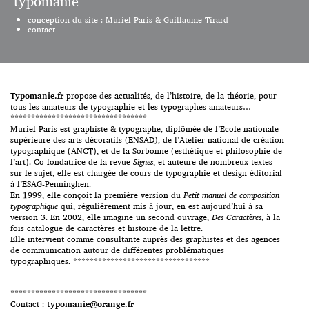
typomanie
circulaient, mais s’il était une
le graphisme moderne, et des
dimension qui manquait trop
recherches plus traditionnelles
conception du site : Muriel Paris & Guillaume Tirard
souvent aux images véhiculées
de dessinateurs travaillant pour
contact
sur cette partie du monde,
les fabricants de nouvelles
c’était bien celle de la
machines à composer. Après des
compréhension. Projections
siècles d’une grande richesse – il
idéologiques floues, […]
suffit de citer les noms de
Geoffroy Tory, Claude
Garamond, Philippe […]
Typomanie.fr
propose des actualités, de l’histoire, de la théorie, pour
tous les amateurs de typographie et les typographes-amateurs…
*********************************
Muriel Paris est graphiste & typographe, diplômée de l’Ecole nationale
supérieure des arts décoratifs (ENSAD), de l’Atelier national de création
typographique (ANCT), et de la Sorbonne (esthétique et philosophie de
l’art). Co-fondatrice de la revue
Signes
, et auteure de nombreux textes
sur le sujet, elle est chargée de cours de typographie et design éditorial
à l’ESAG-Penninghen.
En 1999, elle conçoit la première version du
Petit manuel de composition
typographique
qui, régulièrement mis à jour, en est aujourd’hui à sa
version 3. En 2002, elle imagine un second ouvrage,
Des Caractères
, à la
fois catalogue de caractères et histoire de la lettre.
Elle intervient comme consultante auprès des graphistes et des agences
de communication autour de différentes problématiques
typographiques. *********************************
*********************************
Contact :
typomanie@orange.fr