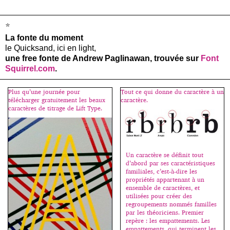
*
La fonte du moment
le Quicksand, ici en light,
une free fonte de Andrew Paglinawan, trouvée sur
Font
Squirrel.com
.
Plus qu’une journée pour
Tout ce qui donne du caractère à un
télécharger gratuitement les beaux
caractère.
caractères de titrage de Lift Type.
Un caractère se définit tout
d’abord par ses caractéristiques
familiales, c’est-à-dire les
propriétés appartenant à un
ensemble de caractères, et
utilisées pour créer des
regroupements nommés familles
par les théoriciens. Premier
repère : les empattements. Les
empattements, qui terminent les