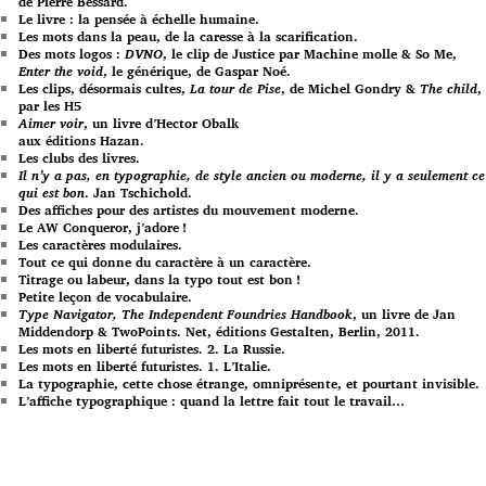
de Pierre Bessard.
Le livre : la pensée à échelle humaine.
Les mots dans la peau, de la caresse à la scarification.
Des mots logos :
DVNO
, le clip de Justice par Machine molle & So Me,
Enter the void
, le générique, de Gaspar Noé.
Les clips, désormais cultes,
La tour de Pise
, de Michel Gondry &
The child
,
par les H5
Aimer voir
, un livre d’Hector Obalk
aux éditions Hazan.
Les clubs des livres.
Il n’y a pas, en typographie, de style ancien ou moderne, il y a seulement ce
qui est bon
. Jan Tschichold.
Des affiches pour des artistes du mouvement moderne.
Le AW Conqueror, j’adore !
Les caractères modulaires.
Tout ce qui donne du caractère à un caractère.
Titrage ou labeur, dans la typo tout est bon !
Petite leçon de vocabulaire.
Type Navigator, The Independent Foundries Handbook
, un livre de Jan
Middendorp & TwoPoints. Net, éditions Gestalten, Berlin, 2011.
Les mots en liberté futuristes. 2. La Russie.
Les mots en liberté futuristes. 1. L’Italie.
La typographie, cette chose étrange, omniprésente, et pourtant invisible.
L’affiche typographique : quand la lettre fait tout le travail…