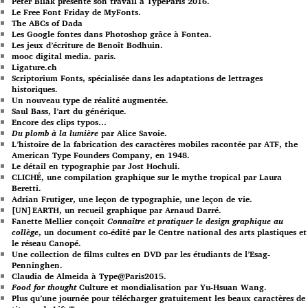
Peter Bilak présente son travail à TypeParis 2016.
Le Free Font Friday de MyFonts.
The ABCs of Dada
Les Google fontes dans Photoshop grâce à Fontea.
Les jeux d’écriture de Benoît Bodhuin.
mooc digital media. paris.
Ligature.ch
Scriptorium Fonts, spécialisée dans les adaptations de lettrages
historiques.
Un nouveau type de réalité augmentée.
Saul Bass, l’art du générique.
Encore des clips typos…
Du plomb à la lumière
par Alice Savoie.
L’histoire de la fabrication des caractères mobiles racontée par ATF, the
American Type Founders Company, en 1948.
Le détail en typographie par Jost Hochuli.
CLICHÉ, une compilation graphique sur le mythe tropical par Laura
Beretti.
Adrian Frutiger, une leçon de typographie, une leçon de vie.
[UN]EARTH, un recueil graphique par Arnaud Darré.
Fanette Mellier conçoit
Connaître et pratiquer le design graphique au
collège
, un document co-édité par le Centre national des arts plastiques et
le réseau Canopé.
Une collection de films cultes en DVD par les étudiants de l’Esag-
Penninghen.
Claudia de Almeida à Type@Paris2015.
Food for thought
Culture et mondialisation par Yu-Hsuan Wang.
Plus qu’une journée pour télécharger gratuitement les beaux caractères de