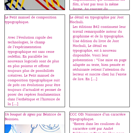
fûts, n’ont pas tous la même
forme. Au courant du
XIXe siècle, ils ont commencé à
Le Petit manuel de composition
Le détail en typographie par Jost
disparaître. […]
typographique.
Hochuli.
Ils sont mystérieux les Lift
Les éditions B42 continuent leur
Type… impossible de trouver les
travail remarquable autour du
noms de ceux qui forment ce
graphisme et de la typographie.
Avec l’évolution rapide des
groupe et distribuent de fontes
Une édition du livre de Jost
technologies, le champ
gratuites en éditions limitées
Hochuli, Le détail en
de l’expérimentation
(sur une période ou une
typographie, est à nouveau
typographique est sans cesse
quantité définie). C’est jusqu’à
disponible. Voici leur
redéfini. En parallèle les
ce soir, on se précipite, merci à
présentation : “Une mise en page
nouveaux logiciels sont de plus
eux ! http://lift-type.fr/
adaptée au texte, bien pensée et
en plus pointus et offrent
http://lift-type.tumblr.com/
séduisante retient l’attention du
toujours plus de possibilités
lecteur et suscite chez lui l’envie
créatives. Le Petit manuel de
de lire. En […]
composition typographique suit
de près ces évolutions pour être
toujours d’actualité et permet de
poser des repères fondamentaux
dans l’esthétique et l’histoire de
la […]
Un bouquet de signes
par Béatrice de
CCC OD: Naissance d’un caractère
Boissieu.
typographique.
“Entrez dans les coulisses du
caractère créé par André