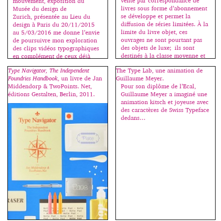
vente par correspondance de
mouvement, exposition du
livres sous forme d’abonnement
Musée du design de
se développe et permet la
Zurich, présentée au Lieu du
diffusion de séries limitées. À la
design à Paris du 20/11/2015
limite du livre objet, ces
au 5/03/2016 me donne l’envie
ouvrages ne sont pourtant pas
de poursuivre mon exploration
des objets de luxe; ils sont
des clips vidéos typographiques
destinés à la classe moyenne et
en complément de ceux déjà
les graphistes qui les conçoivent
présentés ici (voir catégorie
Type Navigator, The Independent
The Type Lab, une animation de
les voient […]
motion design). Tout le monde
Foundries Handbook
, un livre de Jan
Guillaume Meyer.
s’accorde à dire que le pionnier
Middendorp & TwoPoints. Net,
Pour son diplôme de l’Ecal,
en ce domaine fut […]
éditions Gestalten, Berlin, 2011.
Guillaume Meyer a imaginé une
animation kitsch et joyeuse avec
des caractères de Swiss Typeface
dedans…