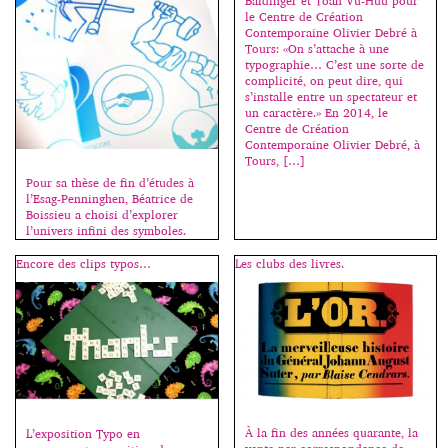
Baldinger et Toan Vu-Huu pour
le Centre de Création
Contemporaine Olivier Debré à
Tours: «On s’attache à une
typographie… C’est une sorte de
complicité, on peut dire, qui
s’installe entre un spectateur et
un caractère.» En 2014, le
Centre de Création
Contemporaine Olivier Debré, à
Tours, […]
Pour sa thèse de fin d’études à
l’Esag-Penninghen, Béatrice de
Boissieu a choisi d’explorer
l’univers infini des symboles.
Dans un ouvrage de plus de 400
pages (une centaine de mots
Encore des clips typos…
Les clubs des livres.
sont répertoriés par ordre
alphabétique de abeille à
visage), elle les analyse et
répertorie leurs représentations
graphiques afin d’en présenter
une vision contemporaine et
accessible […]
À la fin des années quarante, la
L’exposition Typo en