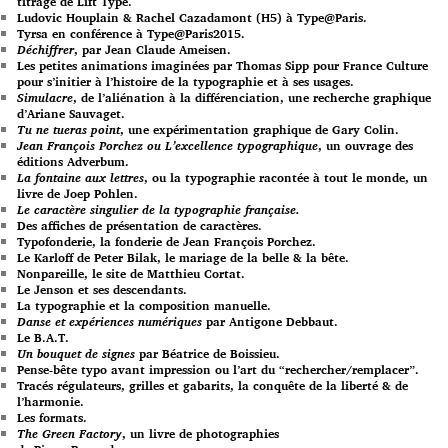
titrage de Lift Type.
Ludovic Houplain & Rachel Cazadamont (H5) à Type@Paris.
Tyrsa en conférence à Type@Paris2015.
Déchiffrer
, par Jean Claude Ameisen.
Les petites animations imaginées par Thomas Sipp pour France Culture
pour s’initier à l’histoire de la typographie et à ses usages.
Simulacre
, de l’aliénation à la différenciation, une recherche graphique
d’Ariane Sauvaget.
Tu ne tueras point
, une expérimentation graphique de Gary Colin.
Jean François Porchez ou L’excellence typographique
, un ouvrage des
éditions Adverbum.
La fontaine aux lettres
, ou la typographie racontée à tout le monde, un
livre de Joep Pohlen.
Le caractère singulier de la typographie française.
Des affiches de présentation de caractères.
Typofonderie, la fonderie de Jean François Porchez.
Le Karloff de Peter Bilak, le mariage de la belle & la bête.
Nonpareille, le site de Matthieu Cortat.
Le Jenson et ses descendants.
La typographie et la composition manuelle.
Danse et expériences numériques
par Antigone Debbaut.
Le B.A.T.
Un bouquet de signes
par Béatrice de Boissieu.
Pense-bête typo avant impression ou l’art du “rechercher/remplacer”.
Tracés régulateurs, grilles et gabarits, la conquête de la liberté & de
l’harmonie.
Les formats.
The Green Factory
, un livre de photographies