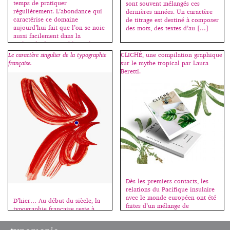
temps de pratiquer
sont souvent mélangés ces
régulièrement. L’abondance qui
dernières années. Un caractère
caractérise ce domaine
de titrage est destiné à composer
aujourd’hui fait que l’on se noie
des mots, des textes d’au […]
aussi facilement dans la
multitude des possibles et les
méandres du net. Kevin Ho a
Le caractère singulier de la typographie
CLICHÉ, une compilation graphique
donc imaginé un algorithme
française.
sur le mythe tropical par Laura
triant les caractères par
Beretti.
ressemblance formelle à partir
du mot “handgloves” souvent
[…]
Dès les premiers contacts, les
relations du Pacifique insulaire
avec le monde européen ont été
D’hier… Au début du siècle, la
faites d’un mélange de
typographie française reste à
fascination et de méfiance. Les
l’écart des mouvements d’avant-
mythes, noirs ou blancs,
gardes européens qui inventent