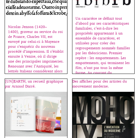
Un caractère se définit tout
d’abord par ses caractéristiques
Nicolas Jenson (1420–
familiales, c’est-à-dire les
1480), graveur au service du roi
propriétés appartenant à un
de France, Charles VII, est
ensemble de caractères, et
envoyé par celui-ci à Mayence
utilisées pour créer des
pour s’enquérir du nouveau
regroupements nommés familles
procédé d’impression. Il s’établit
par les théoriciens. Premier
ensuite à Venise, où il dirige
repère : les empattements. Les
une des principales imprimeries.
empattements, qui terminent les
Renouant avec l’Antiquité, les
fûts, n’ont pas tous la même
lettrés Italiens considèrent alors
forme. Au courant du
les lettres lapidaires romaines
XIXe siècle, ils ont commencé à
comme le dessin idéal des
[UN]EARTH, un recueil graphique
Des affiches pour des artistes du
disparaître. […]
capitales; la minuscule
par Arnaud Darré.
mouvement moderne.
carolingienne, influencée par les
[…]