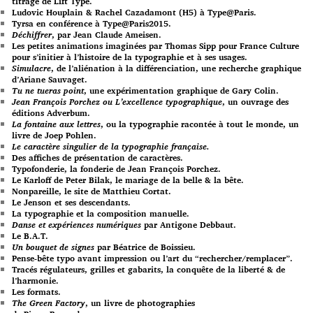
titrage de Lift Type.
Ludovic Houplain & Rachel Cazadamont (H5) à Type@Paris.
Tyrsa en conférence à Type@Paris2015.
Déchiffrer
, par Jean Claude Ameisen.
Les petites animations imaginées par Thomas Sipp pour France Culture
pour s’initier à l’histoire de la typographie et à ses usages.
Simulacre
, de l’aliénation à la différenciation, une recherche graphique
d’Ariane Sauvaget.
Tu ne tueras point
, une expérimentation graphique de Gary Colin.
Jean François Porchez ou L’excellence typographique
, un ouvrage des
éditions Adverbum.
La fontaine aux lettres
, ou la typographie racontée à tout le monde, un
livre de Joep Pohlen.
Le caractère singulier de la typographie française.
Des affiches de présentation de caractères.
Typofonderie, la fonderie de Jean François Porchez.
Le Karloff de Peter Bilak, le mariage de la belle & la bête.
Nonpareille, le site de Matthieu Cortat.
Le Jenson et ses descendants.
La typographie et la composition manuelle.
Danse et expériences numériques
par Antigone Debbaut.
Le B.A.T.
Un bouquet de signes
par Béatrice de Boissieu.
Pense-bête typo avant impression ou l’art du “rechercher/remplacer”.
Tracés régulateurs, grilles et gabarits, la conquête de la liberté & de
l’harmonie.
Les formats.
The Green Factory
, un livre de photographies