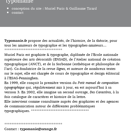
typomanie
Cortat est dessinateur de […]
L’affiche typographique est une
création bien particulière.
conception du site : Muriel Paris & Guillaume Tirard
contact
Composée uniquement de texte,
sans visuel figuratif, une affiche
peut tout à fait remplir son rôle
premier, celui d’informer ; à
l’inverse, une figure sans texte
tend à rester, la plupart du
Typomanie.fr
propose des actualités, de l’histoire, de la théorie, pour
temps, une énigme, une
tous les amateurs de typographie et les typographes-amateurs…
proposition de sens offerte à de
*********************************
multiples
Muriel Paris est graphiste & typographe, diplômée de l’Ecole nationale
interprétations. L’affiche
supérieure des arts décoratifs (ENSAD), de l’Atelier national de création
typographique adopte une
typographique (ANCT), et de la Sorbonne (esthétique et philosophie de
double fonction, […]
l’art). Co-fondatrice de la revue
Signes
, et auteure de nombreux textes
sur le sujet, elle est chargée de cours de typographie et design éditorial
à l’ESAG-Penninghen.
En 1999, elle conçoit la première version du
Petit manuel de composition
typographique
qui, régulièrement mis à jour, en est aujourd’hui à sa
version 3. En 2002, elle imagine un second ouvrage,
Des Caractères
, à la
fois catalogue de caractères et histoire de la lettre.
Elle intervient comme consultante auprès des graphistes et des agences
de communication autour de différentes problématiques
typographiques. *********************************
*********************************
Contact :
typomanie@orange.fr