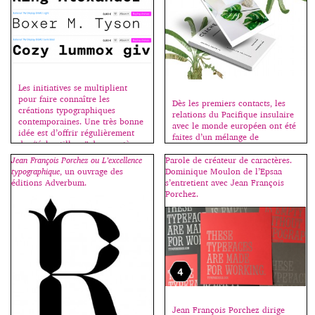
siècles d’une grande richesse – il
suffit de citer les noms de
Geoffroy Tory, Claude
Garamond, Philippe […]
Les initiatives se multiplient
pour faire connaître les
Dès les premiers contacts, les
créations typographiques
relations du Pacifique insulaire
contemporaines. Une très bonne
avec le monde européen ont été
idée est d’offrir régulièrement
faites d’un mélange de
des “échantillons” de caractères
fascination et de méfiance. Les
récents, permettant ainsi de les
mythes, noirs ou blancs,
Jean François Porchez ou L’excellence
Parole de créateur de caractères.
tester et d’acheter les fontes
circulaient, mais s’il était une
typographique
, un ouvrage des
Dominique Moulon de l’Epsaa
complémentaires si affinités.
dimension qui manquait trop
éditions Adverbum.
s’entretient avec Jean François
Aujourd’hui MyFonts offre 4
souvent aux images véhiculées
Porchez.
variantes du Rational de Rene
sur cette partie du monde,
Bieder (2016). Il s’agit de la
c’était bien celle de la
déclinaison monospace de cette
compréhension. Projections
néo-grotesque qui conserve ses
idéologiques floues, […]
doubles “a”, […]
Jean François Porchez dirige