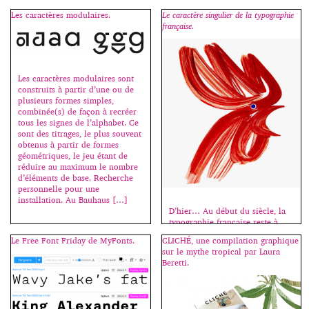
1994, s’est métamorphosée cette
Les caractères modulaires.
Le caractère singulier de la typographie
année : un nouveau site, une
française.
équipe élargie et le désir de
publier des caractères de
nouveaux créateurs. Petit retour
sur les classiques de la fonderie.
Les humanes sont rares et j’ai un
Les caractères modulaires sont
faible pour elles ; l’Apolline en
construits à partir d’une ou de
[…]
plusieurs formes simples,
combinée(s) de façon à recréer
tous les signes de l’alphabet. Ce
sont des titrages, le plus souvent
obtenus à partir de formes
géométriques, le jeu étant de
réduire au maximum le nombre
d’éléments de base. Recherche
personnelle pour une
installation. Au Bauhaus […]
D’hier… Au début du siècle, la
typographie française reste à
l’écart des mouvements d’avant-
Le Free Font Friday de MyFonts.
CLICHÉ, une compilation graphique
gardes européens qui inventent
sur le mythe tropical par Laura
le graphisme moderne, et des
Beretti.
recherches plus traditionnelles
de dessinateurs travaillant pour
les fabricants de nouvelles
machines à composer. Après des