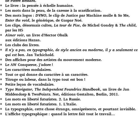
de Pierre Bessard.
Le livre : la pensée à échelle humaine.
Les mots dans la peau, de la caresse à la scarification.
Des mots logos :
DVNO
, le clip de Justice par Machine molle & So Me,
Enter the void
, le générique, de Gaspar Noé.
Les clips, désormais cultes,
La tour de Pise
, de Michel Gondry &
The child
,
par les H5
Aimer voir
, un livre d’Hector Obalk
aux éditions Hazan.
Les clubs des livres.
Il n’y a pas, en typographie, de style ancien ou moderne, il y a seulement ce
qui est bon
. Jan Tschichold.
Des affiches pour des artistes du mouvement moderne.
Le AW Conqueror, j’adore !
Les caractères modulaires.
Tout ce qui donne du caractère à un caractère.
Titrage ou labeur, dans la typo tout est bon !
Petite leçon de vocabulaire.
Type Navigator, The Independent Foundries Handbook
, un livre de Jan
Middendorp & TwoPoints. Net, éditions Gestalten, Berlin, 2011.
Les mots en liberté futuristes. 2. La Russie.
Les mots en liberté futuristes. 1. L’Italie.
La typographie, cette chose étrange, omniprésente, et pourtant invisible.
L’affiche typographique : quand la lettre fait tout le travail…