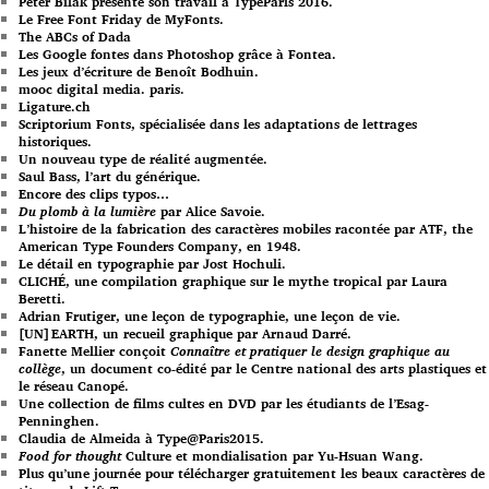
Peter Bilak présente son travail à TypeParis 2016.
Le Free Font Friday de MyFonts.
The ABCs of Dada
Les Google fontes dans Photoshop grâce à Fontea.
Les jeux d’écriture de Benoît Bodhuin.
mooc digital media. paris.
Ligature.ch
Scriptorium Fonts, spécialisée dans les adaptations de lettrages
historiques.
Un nouveau type de réalité augmentée.
Saul Bass, l’art du générique.
Encore des clips typos…
Du plomb à la lumière
par Alice Savoie.
L’histoire de la fabrication des caractères mobiles racontée par ATF, the
American Type Founders Company, en 1948.
Le détail en typographie par Jost Hochuli.
CLICHÉ, une compilation graphique sur le mythe tropical par Laura
Beretti.
Adrian Frutiger, une leçon de typographie, une leçon de vie.
[UN]EARTH, un recueil graphique par Arnaud Darré.
Fanette Mellier conçoit
Connaître et pratiquer le design graphique au
collège
, un document co-édité par le Centre national des arts plastiques et
le réseau Canopé.
Une collection de films cultes en DVD par les étudiants de l’Esag-
Penninghen.
Claudia de Almeida à Type@Paris2015.
Food for thought
Culture et mondialisation par Yu-Hsuan Wang.
Plus qu’une journée pour télécharger gratuitement les beaux caractères de