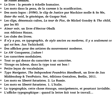
de Pierre Bessard.
Le livre : la pensée à échelle humaine.
Les mots dans la peau, de la caresse à la scarification.
Des mots logos :
DVNO
, le clip de Justice par Machine molle & So Me,
Enter the void
, le générique, de Gaspar Noé.
Les clips, désormais cultes,
La tour de Pise
, de Michel Gondry &
The child
,
par les H5
Aimer voir
, un livre d’Hector Obalk
aux éditions Hazan.
Les clubs des livres.
Il n’y a pas, en typographie, de style ancien ou moderne, il y a seulement ce
qui est bon
. Jan Tschichold.
Des affiches pour des artistes du mouvement moderne.
Le AW Conqueror, j’adore !
Les caractères modulaires.
Tout ce qui donne du caractère à un caractère.
Titrage ou labeur, dans la typo tout est bon !
Petite leçon de vocabulaire.
Type Navigator, The Independent Foundries Handbook
, un livre de Jan
Middendorp & TwoPoints. Net, éditions Gestalten, Berlin, 2011.
Les mots en liberté futuristes. 2. La Russie.
Les mots en liberté futuristes. 1. L’Italie.
La typographie, cette chose étrange, omniprésente, et pourtant invisible.
L’affiche typographique : quand la lettre fait tout le travail…