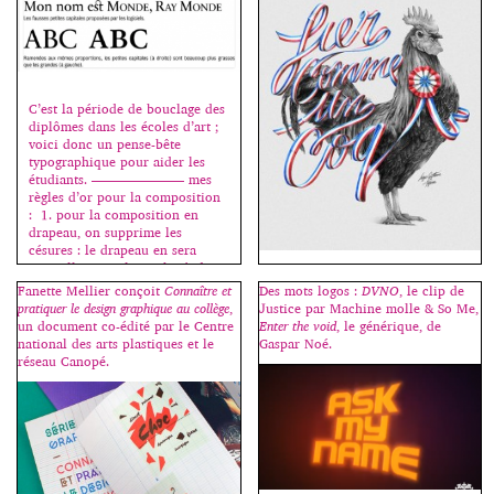
[…]
site internet qui reprend une
partie de l’ouvrage et offre ainsi
gratuitement aux étudiants […]
C’est la période de bouclage des
diplômes dans les écoles d’art ;
voici donc un pense-bête
typographique pour aider les
étudiants. ——————— mes
règles d’or pour la composition
: 1. pour la composition en
drapeau, on supprime les
césures : le drapeau en sera
naturellement plus rythmé, donc
plus beau. On essaie au
“Cette session en français se
Fanette Mellier conçoit
Connaître et
Des mots logos :
DVNO
, le clip de
maximum de faire […]
déroule dans le cadre des
pratiquer le design graphique au collège
,
Justice par Machine molle & So Me,
conférences Type@Paris,
un document co-édité par le Centre
Enter the void
, le générique, de
organisées par Jean François
national des arts plastiques et le
Gaspar Noé.
Porchez. Dès 99, Alexis Taïeb
réseau Canopé.
(Tyrsa) découvre le graffiti et y
fait ses premières armes, ses
premières esquisses de lettres.
De là naitra sa vocation et son
amour de la typographie qui
guidera naturellement son
parcours scolaire. Diplômé des