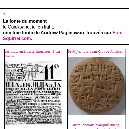
*
La fonte du moment
le Quicksand, ici en light,
une free fonte de Andrew Paglinawan, trouvée sur
Font
Squirrel.com
.
Les mots en liberté futuristes. 2. La
Déchiffrer
, par Jean Claude Ameisen.
Russie.
Installez-vous tranquillement,