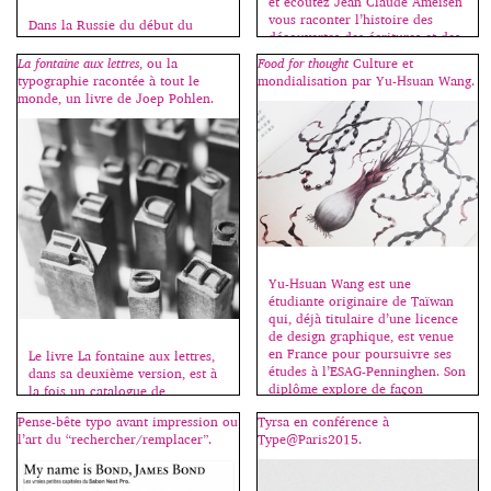
et écoutez Jean Claude Ameisen
vous raconter l’histoire des
Dans la Russie du début du
découvertes des écritures et des
siècle, peintres et poètes
langues antiques, de la Perse à
travaillent également en osmose.
La fontaine aux lettres
, ou la
Food for thought
Culture et
la Crète :
Cette façon d’envisager l’art sous
typographie racontée à tout le
mondialisation par Yu-Hsuan Wang.
http://www.franceinter.fr/emissi
un double regard permet de
monde, un livre de Joep Pohlen.
on-sur-les-epaules-de-darwin,
découvrir les principes
émission de ce jour, samedi 6
structurels et l’essence même du
juin. Sources images : Wikipedia.
geste créateur que l’on soumet à
des expérimentations multiples
pour mieux comprendre ses
fondements. C’est Ilia
Zdanevitch, alors tout jeune
poète qui choisira […]
Yu-Hsuan Wang est une
étudiante originaire de Taïwan
qui, déjà titulaire d’une licence
de design graphique, est venue
en France pour poursuivre ses
Le livre La fontaine aux lettres,
études à l’ESAG-Penninghen. Son
dans sa deuxième version, est à
diplôme explore de façon
la fois un catalogue de
poétique les changements
présentation de caractères, et un
Pense-bête typo avant impression ou
Tyrsa en conférence à
apportés par la mondialisation
guide pratique pour découvrir
l’art du “rechercher/remplacer”.
Type@Paris2015.
et le métissage des cultures. À
l’histoire de la typographie et se
partir de la cuisine, il construit
familiariser avec les règles
une sorte de métaphore pour
d’usage. Il est accompagné d’un