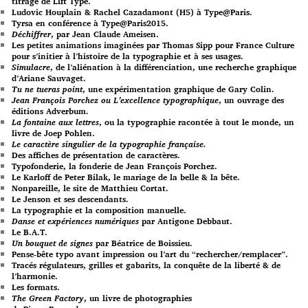
titrage de Lift Type.
Ludovic Houplain & Rachel Cazadamont (H5) à Type@Paris.
Tyrsa en conférence à Type@Paris2015.
Déchiffrer
, par Jean Claude Ameisen.
Les petites animations imaginées par Thomas Sipp pour France Culture
pour s’initier à l’histoire de la typographie et à ses usages.
Simulacre
, de l’aliénation à la différenciation, une recherche graphique
d’Ariane Sauvaget.
Tu ne tueras point
, une expérimentation graphique de Gary Colin.
Jean François Porchez ou L’excellence typographique
, un ouvrage des
éditions Adverbum.
La fontaine aux lettres
, ou la typographie racontée à tout le monde, un
livre de Joep Pohlen.
Le caractère singulier de la typographie française.
Des affiches de présentation de caractères.
Typofonderie, la fonderie de Jean François Porchez.
Le Karloff de Peter Bilak, le mariage de la belle & la bête.
Nonpareille, le site de Matthieu Cortat.
Le Jenson et ses descendants.
La typographie et la composition manuelle.
Danse et expériences numériques
par Antigone Debbaut.
Le B.A.T.
Un bouquet de signes
par Béatrice de Boissieu.
Pense-bête typo avant impression ou l’art du “rechercher/remplacer”.
Tracés régulateurs, grilles et gabarits, la conquête de la liberté & de
l’harmonie.
Les formats.
The Green Factory
, un livre de photographies