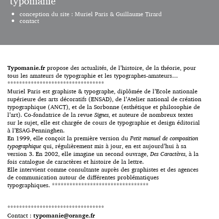
typomanie
l’exposition Hello H5 et la
conception du site : Muriel Paris & Guillaume Tirard
conception graphique de la
contact
campagne d’Anne Hidalgo pour
les dernières municipales à
Paris. Une utilisation simple et
radicale de caractères
classiques, remaniés si
nécessaire pour renforcer
Typomanie.fr
propose des actualités, de l’histoire, de la théorie, pour
l’impact recherché. Plus
tous les amateurs de typographie et les typographes-amateurs…
d’images sur le site […]
*********************************
Muriel Paris est graphiste & typographe, diplômée de l’Ecole nationale
supérieure des arts décoratifs (ENSAD), de l’Atelier national de création
typographique (ANCT), et de la Sorbonne (esthétique et philosophie de
l’art). Co-fondatrice de la revue
Signes
, et auteure de nombreux textes
sur le sujet, elle est chargée de cours de typographie et design éditorial
à l’ESAG-Penninghen.
En 1999, elle conçoit la première version du
Petit manuel de composition
typographique
qui, régulièrement mis à jour, en est aujourd’hui à sa
version 3. En 2002, elle imagine un second ouvrage,
Des Caractères
, à la
fois catalogue de caractères et histoire de la lettre.
Elle intervient comme consultante auprès des graphistes et des agences
de communication autour de différentes problématiques
typographiques. *********************************
*********************************
Contact :
typomanie@orange.fr