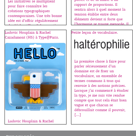
Les initiatives se multiplient
rapport de proportions. Il
pour faire connaître les
sentira alors à quel moment la
créations typographiques
tension établie entre deux
contemporaines. Une très bonne
éléments devient si forte que
idée est d’offrir régulièrement
l’harmonie se trouve menacée. Il
des “échantillons” de caractères
apprendra à éviter les rapports
récents, permettant ainsi de les
Ludovic Houplain & Rachel
Petite leçon de vocabulaire.
sans tension […]
tester et d’acheter les fontes
Cazadamont (H5) à Type@Paris.
complémentaires si affinités.
Aujourd’hui MyFonts offre 4
variantes du Rational de Rene
Bieder (2016). Il s’agit de la
déclinaison monospace de cette
La première chose à faire pour
néo-grotesque qui conserve ses
parler sérieusement d’un
doubles “a”, […]
domaine est de fixer un
vocabulaire, un ensemble de
termes communs à tous qui
renvoie à des notions précises.
Lorsque j’ai commencé à étudier
la typo, je me suis vite rendue
compte que tout cela était bien
vague et que chacun se
débrouillait comme il pouvait,
[…]
Ludovic Houplain & Rachel
Cazadamont (H5) racontent leur
collaboration avec certains
artistes de la French Touch,