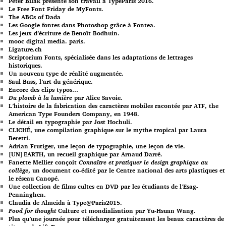
Peter Bilak présente son travail à TypeParis 2016.
Le Free Font Friday de MyFonts.
The ABCs of Dada
Les Google fontes dans Photoshop grâce à Fontea.
Les jeux d’écriture de Benoît Bodhuin.
mooc digital media. paris.
Ligature.ch
Scriptorium Fonts, spécialisée dans les adaptations de lettrages
historiques.
Un nouveau type de réalité augmentée.
Saul Bass, l’art du générique.
Encore des clips typos…
Du plomb à la lumière
par Alice Savoie.
L’histoire de la fabrication des caractères mobiles racontée par ATF, the
American Type Founders Company, en 1948.
Le détail en typographie par Jost Hochuli.
CLICHÉ, une compilation graphique sur le mythe tropical par Laura
Beretti.
Adrian Frutiger, une leçon de typographie, une leçon de vie.
[UN]EARTH, un recueil graphique par Arnaud Darré.
Fanette Mellier conçoit
Connaître et pratiquer le design graphique au
collège
, un document co-édité par le Centre national des arts plastiques et
le réseau Canopé.
Une collection de films cultes en DVD par les étudiants de l’Esag-
Penninghen.
Claudia de Almeida à Type@Paris2015.
Food for thought
Culture et mondialisation par Yu-Hsuan Wang.
Plus qu’une journée pour télécharger gratuitement les beaux caractères de