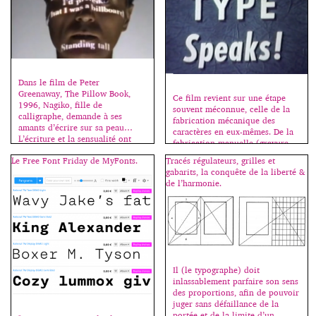
design graphique, design
avoir à quitter le logiciel. Les
industriel, photographie, illustra
catégories, Serif, Sans […]
tion et création de caractères.
Chaque projet est accompagné
d’une […]
Dans le film de Peter
Greenaway, The Pillow Book,
Ce film revient sur une étape
1996, Nagiko, fille de
souvent méconnue, celle de la
calligraphe, demande à ses
fabrication mécanique des
amants d’écrire sur sa peau…
caractères en eux-mêmes. De la
L’écriture et la sensualité ont
fabrication manuelle (gravure
souvent été mêlées. La plume
du poinçon et fonte des
Le Free Font Friday de MyFonts.
Tracés régulateurs, grilles et
caresse, le sens se dévoile, il
caractères un par un par dans
gabarits, la conquête de la liberté &
suffit de pousser le
une matrice) à la fabrication
de l’harmonie.
fantasme (plus d’infos sur le
mécanisée permise par
film ici). 1996. The Pillow
l’invention du pantographe et de
Book, un film de Peter
la machine à graver, permettant
Greenaway Dans ce […]
aussi l’adaptation de chacun
[…]
Il (le typographe) doit
inlassablement parfaire son sens
des proportions, afin de pouvoir
juger sans défaillance de la
portée et de la limite d’un