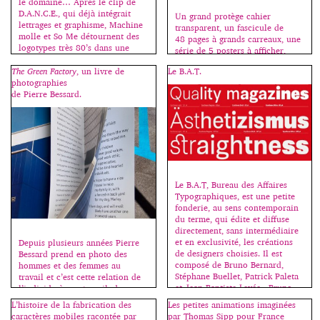
le domaine… Après le clip de
D.A.N.C.E., qui déjà intégrait
Un grand protège cahier
lettrages et graphisme, Machine
transparent, un fascicule de
molle et So Me détournent des
48 pages à grands carreaux, une
logotypes très 80’s dans une
série de 5 posters à afficher,
ambiance ultra sophistiquée.
c’est la rentrée, bienvenue au
The Green Factory
, un livre de
Le B.A.T.
collège ! Fanette Mellier invente
photographies
la madeleine qui nous renvoie à
de Pierre Bessard.
nos premières émotions
graphiques, souvent liées à
l’école. Cahiers, stylos, livres,
tous les jeunes des pays riches
vivent au milieu d’objets
graphiques […]
Le B.A.T, Bureau des Affaires
Typographiques, est une petite
fonderie, au sens contemporain
du terme, qui édite et diffuse
directement, sans intermédiaire
et en exclusivité, les créations
Depuis plusieurs années Pierre
de designers choisies. Il est
Bessard prend en photo des
composé de Bruno Bernard,
hommes et des femmes au
Stéphane Buellet, Patrick Paleta
travail et c’est cette relation de
et Jean-Baptiste Levée, Bruno
l’individu à son travail, de
Bernard – Patrick Paleta et Jean-
nature bien particulière, qui m’a
L’histoire de la fabrication des
Les petites animations imaginées
Baptiste Levée étant diplômés de
donné l’idée de départ pour le
caractères mobiles racontée par
par Thomas Sipp pour France