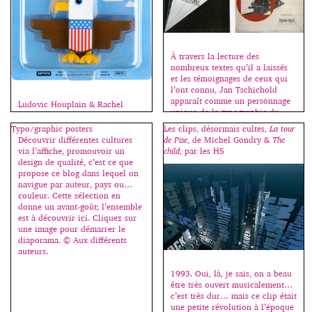
À travers la lecture des
nombreux textes qu’il a laissés
et les témoignages de ceux qui
l’ont connu, Jan Tschichold
apparaît comme un personnage
Ludovic Houplain & Rachel
unique de la typographie du
Cazadamont (H5) racontent leur
XXe siècle. Acteur et promoteur
collaboration avec certains
Typo/graphic posters
Les clips, désormais cultes,
La tour
du mouvement moderne et
artistes de la French Touch,
Découvrir différentes cultures
de Pise
, de Michel Gondry &
The
ensuite défenseur d’un retour à
l’exposition Hello H5 et la
via l’affiche, promouvoir un
child
, par les H5
la tradition, il ne cesse de
conception graphique de la
design de qualité, c’est ce que
s’interroger sur les relations
campagne d’Anne Hidalgo pour
propose ce blog dans lequel on
pouvant exister entre […]
les dernières municipales à
navigue par auteur, pays ou…
Paris. Une utilisation simple et
couleur. Cette sélection en
radicale de caractères
donne un avant-goût; l’ensemble
classiques, remaniés si
est à découvrir ici. Cliquez sur
nécessaire pour renforcer
une image pour démarrer le
l’impact recherché. Plus
diaporama. © Aux différents
d’images sur le site […]
auteurs.
1993. Oui, là, je sais, on a beau
être très ouvert musicalement…
c’est très dur… mais ce clip était
une petite révolution à l’époque