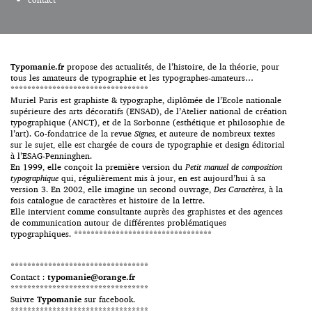
sur cette partie du monde,
c’était bien celle de la
compréhension. Projections
idéologiques floues, […]
Typomanie.fr
propose des actualités, de l’histoire, de la théorie, pour
tous les amateurs de typographie et les typographes-amateurs…
*********************************
Muriel Paris est graphiste & typographe, diplômée de l’Ecole nationale
supérieure des arts décoratifs (ENSAD), de l’Atelier national de création
typographique (ANCT), et de la Sorbonne (esthétique et philosophie de
l’art). Co-fondatrice de la revue
Signes
, et auteure de nombreux textes
sur le sujet, elle est chargée de cours de typographie et design éditorial
à l’ESAG-Penninghen.
En 1999, elle conçoit la première version du
Petit manuel de composition
typographique
qui, régulièrement mis à jour, en est aujourd’hui à sa
version 3. En 2002, elle imagine un second ouvrage,
Des Caractères
, à la
fois catalogue de caractères et histoire de la lettre.
Elle intervient comme consultante auprès des graphistes et des agences
de communication autour de différentes problématiques
typographiques. *********************************
*********************************
Contact :
typomanie@orange.fr
*********************************
Suivre
Typomanie
sur facebook.
*********************************