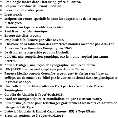
Les Google fontes dans Photoshop grâce à Fontea.
Les jeux d’écriture de Benoît Bodhuin.
mooc digital media. paris.
Ligature.ch
Scriptorium Fonts, spécialisée dans les adaptations de lettrages
historiques.
Un nouveau type de réalité augmentée.
Saul Bass, l’art du générique.
Encore des clips typos…
Du plomb à la lumière
par Alice Savoie.
L’histoire de la fabrication des caractères mobiles racontée par ATF, the
American Type Founders Company, en 1948.
Le détail en typographie par Jost Hochuli.
CLICHÉ, une compilation graphique sur le mythe tropical par Laura
Beretti.
Adrian Frutiger, une leçon de typographie, une leçon de vie.
[UN]EARTH, un recueil graphique par Arnaud Darré.
Fanette Mellier conçoit
Connaître et pratiquer le design graphique au
collège
, un document co-édité par le Centre national des arts plastiques et
le réseau Canopé.
Une collection de films cultes en DVD par les étudiants de l’Esag-
Penninghen.
Claudia de Almeida à Type@Paris2015.
Food for thought
Culture et mondialisation par Yu-Hsuan Wang.
Plus qu’une journée pour télécharger gratuitement les beaux caractères de
titrage de Lift Type.
Ludovic Houplain & Rachel Cazadamont (H5) à Type@Paris.
Tyrsa en conférence à Type@Paris2015.