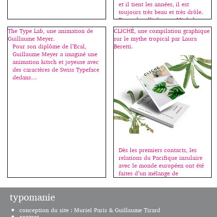
et il tient les années, il est
toujours très beau et très drôle.
Pour plus d’infos sur Michel
Gondry -> ici et ici. 1999. Les
The Type Lab, une animation de
CLICHÉ, une compilation graphique
H5 prennent le relais avec ce
Guillaume Meyer.
sur le mythe tropical par Laura
clip […]
Pour son diplôme de l’Ecal,
Beretti.
Guillaume Meyer a imaginé une
animation kitsch et joyeuse avec
des caractères de Swiss Typeface
dedans…
Dès les premiers contacts, les
relations du Pacifique insulaire
avec le monde européen ont été
faites d’un mélange de
fascination et de méfiance. Les
mythes, noirs ou blancs,
typomanie
circulaient, mais s’il était une
dimension qui manquait trop
conception du site : Muriel Paris & Guillaume Tirard
souvent aux images véhiculées
contact