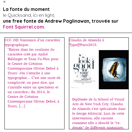
*
La fonte du moment
le Quicksand, ici en light,
une free fonte de Andrew Paglinawan, trouvée sur
Font Squirrel.com
.
CCC OD: Naissance d’un caractère
Claudia de Almeida à
typographique.
Type@Paris2015.
“Entrez dans les coulisses du
caractère créé par André
Baldinger et Toan Vu-Huu pour
le Centre de Création
Contemporaine Olivier Debré à
Tours: «On s’attache à une
typographie… C’est une sorte de
complicité, on peut dire, qui
s’installe entre un spectateur et
un caractère.» En 2014, le
Centre de Création
Diplômée de la School of Visual
Contemporaine Olivier Debré, à
Arts de New York City, Claudia
Tours, […]
de Almeida s’est spécialisée dans
le design éditorial. Lors de cette
intervention, elle raconte
comment elle a abordé le “re-
design” de différents magazines,