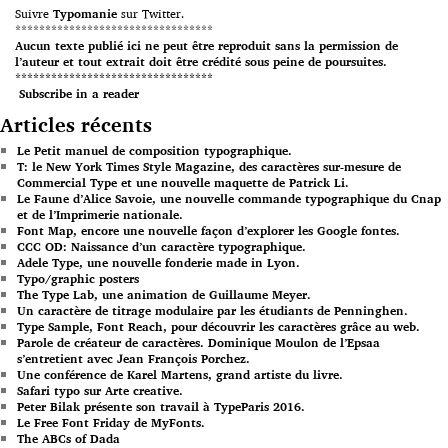
Suivre
Typomanie
sur Twitter.
*********************************
Aucun texte publié ici ne peut être reproduit sans la permission de
l’auteur et tout extrait doit être crédité sous peine de poursuites.
*********************************
Subscribe in a reader
Articles récents
Le Petit manuel de composition typographique.
T: le New York Times Style Magazine, des caractères sur-mesure de
Commercial Type et une nouvelle maquette de Patrick Li.
Le Faune d’Alice Savoie, une nouvelle commande typographique du Cnap
et de l’Imprimerie nationale.
Font Map, encore une nouvelle façon d’explorer les Google fontes.
CCC OD: Naissance d’un caractère typographique.
Adele Type, une nouvelle fonderie made in Lyon.
Typo/graphic posters
The Type Lab, une animation de Guillaume Meyer.
Un caractère de titrage modulaire par les étudiants de Penninghen.
Type Sample, Font Reach, pour découvrir les caractères grâce au web.
Parole de créateur de caractères. Dominique Moulon de l’Epsaa
s’entretient avec Jean François Porchez.
Une conférence de Karel Martens, grand artiste du livre.
Safari typo sur Arte creative.
Peter Bilak présente son travail à TypeParis 2016.
Le Free Font Friday de MyFonts.
The ABCs of Dada