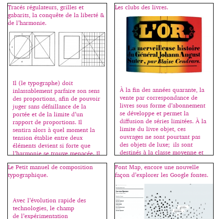
tels que Domino, Wired et Real
Tracés régulateurs, grilles et
Les clubs des livres.
Simple Magazine. Cliquez sur
gabarits, la conquête de la liberté &
une image pour démarrer le
de l’harmonie.
diaporama. Toutes les images
sont […]
Il (le typographe) doit
À la fin des années quarante, la
inlassablement parfaire son sens
vente par correspondance de
des proportions, afin de pouvoir
livres sous forme d’abonnement
juger sans défaillance de la
se développe et permet la
portée et de la limite d’un
diffusion de séries limitées. À la
rapport de proportions. Il
limite du livre objet, ces
sentira alors à quel moment la
ouvrages ne sont pourtant pas
tension établie entre deux
des objets de luxe; ils sont
éléments devient si forte que
destinés à la classe moyenne et
l’harmonie se trouve menacée. Il
les graphistes qui les conçoivent
apprendra à éviter les rapports
Le Petit manuel de composition
Font Map, encore une nouvelle
les voient […]
sans tension […]
typographique.
façon d’explorer les Google fontes.
Avec l’évolution rapide des
technologies, le champ
de l’expérimentation