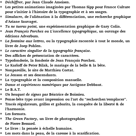
Déchiffrer
, par Jean Claude Ameisen.
Les petites animations imaginées par Thomas Sipp pour France Culture
pour s’initier à l’histoire de la typographie et à ses usages.
Simulacre
, de l’aliénation à la différenciation, une recherche graphique
d’Ariane Sauvaget.
Tu ne tueras point
, une expérimentation graphique de Gary Colin.
Jean François Porchez ou L’excellence typographique
, un ouvrage des
éditions Adverbum.
La fontaine aux lettres
, ou la typographie racontée à tout le monde, un
livre de Joep Pohlen.
Le caractère singulier de la typographie française.
Des affiches de présentation de caractères.
Typofonderie, la fonderie de Jean François Porchez.
Le Karloff de Peter Bilak, le mariage de la belle & la bête.
Nonpareille, le site de Matthieu Cortat.
Le Jenson et ses descendants.
La typographie et la composition manuelle.
Danse et expériences numériques
par Antigone Debbaut.
Le B.A.T.
Un bouquet de signes
par Béatrice de Boissieu.
Pense-bête typo avant impression ou l’art du “rechercher/remplacer”.
Tracés régulateurs, grilles et gabarits, la conquête de la liberté & de
l’harmonie.
Les formats.
The Green Factory
, un livre de photographies
de Pierre Bessard.
Le livre : la pensée à échelle humaine.
Les mots dans la peau, de la caresse à la scarification.