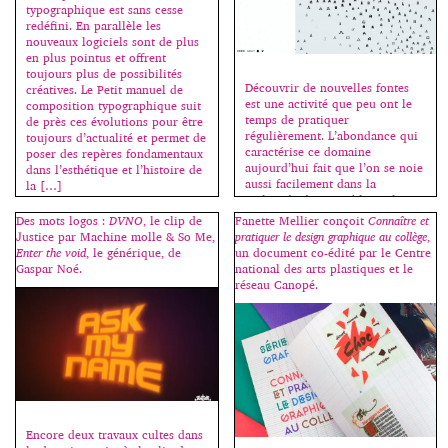
typographique est sans cesse
redéfini. En parallèle les
nouveaux logiciels sont de plus
en plus pointus et offrent
toujours plus de possibilités
Découvrir de nouvelles fontes
créatives. Le Petit manuel de
est une activité que peu ont le
composition typographique suit
temps de pratiquer
de près ces évolutions pour être
régulièrement. L’abondance qui
toujours d’actualité et permet de
caractérise ce domaine
poser des repères fondamentaux
aujourd’hui fait que l’on se noie
dans l’esthétique et l’histoire de
aussi facilement dans la
la […]
multitude des possibles et les
méandres du net. Kevin Ho a
Des mots logos :
DVNO
, le clip de
Fanette Mellier conçoit
Connaître et
donc imaginé un algorithme
Justice par Machine molle & So Me,
pratiquer le design graphique au collège
,
triant les caractères par
Enter the void
, le générique, de
un document co-édité par le Centre
ressemblance formelle à partir
Gaspar Noé.
national des arts plastiques et le
du mot “handgloves” souvent
réseau Canopé.
[…]
Encore deux travaux cultes dans