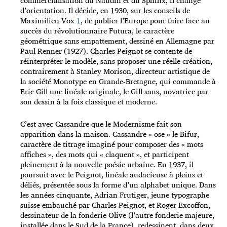
commercialisation du Naudin et du Sphinx, il change
d’orientation. Il décide, en 1930, sur les conseils de
Maximilien Vox
1
, de publier l’Europe pour faire face au
succès du révolutionnaire Futura, le caractère
géométrique sans empattement, dessiné en Allemagne par
Paul Renner (1927). Charles Peignot se contente de
réinterpréter le modèle, sans proposer une réelle création,
contrairement à Stanley Morison, directeur artistique de
la société Monotype en Grande-Bretagne, qui commande à
Eric Gill une linéale originale, le Gill sans, novatrice par
son dessin à la fois classique et moderne.
C’est avec Cassandre que le Modernisme fait son
apparition dans la maison. Cassandre « ose » le Bifur,
caractère de titrage imaginé pour composer des « mots
affiches », des mots qui « claquent », et participent
pleinement à la nouvelle poésie urbaine. En 1937, il
poursuit avec le Peignot, linéale audacieuse à pleins et
déliés, présentée sous la forme d’un alphabet unique. Dans
les années cinquante, Adrian Frutiger, jeune typographe
suisse embauché par Charles Peignot, et Roger Excoffon,
dessinateur de la fonderie Olive (l’autre fonderie majeure,
installée dans le Sud de la France), redessinent, dans deux