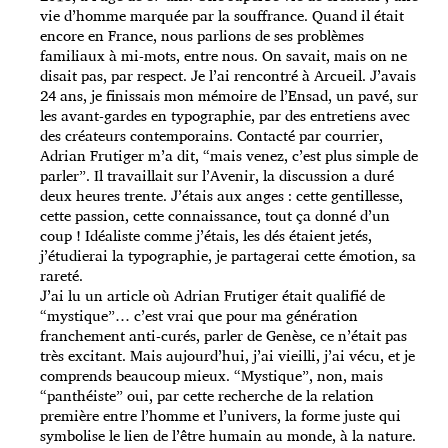
vie d’homme marquée par la souffrance. Quand il était
encore en France, nous parlions de ses problèmes
familiaux à mi-mots, entre nous. On savait, mais on ne
disait pas, par respect. Je l’ai rencontré à Arcueil. J’avais
24 ans, je finissais mon mémoire de l’Ensad, un pavé, sur
les avant-gardes en typographie, par des entretiens avec
des créateurs contemporains. Contacté par courrier,
Adrian Frutiger m’a dit, “mais venez, c’est plus simple de
parler”. Il travaillait sur l’Avenir, la discussion a duré
deux heures trente. J’étais aux anges : cette gentillesse,
cette passion, cette connaissance, tout ça donné d’un
coup ! Idéaliste comme j’étais, les dés étaient jetés,
j’étudierai la typographie, je partagerai cette émotion, sa
rareté.
J’ai lu un article où Adrian Frutiger était qualifié de
“mystique”… c’est vrai que pour ma génération
franchement anti-curés, parler de Genèse, ce n’était pas
très excitant. Mais aujourd’hui, j’ai vieilli, j’ai vécu, et je
comprends beaucoup mieux. “Mystique”, non, mais
“panthéiste” oui, par cette recherche de la relation
première entre l’homme et l’univers, la forme juste qui
symbolise le lien de l’être humain au monde, à la nature.