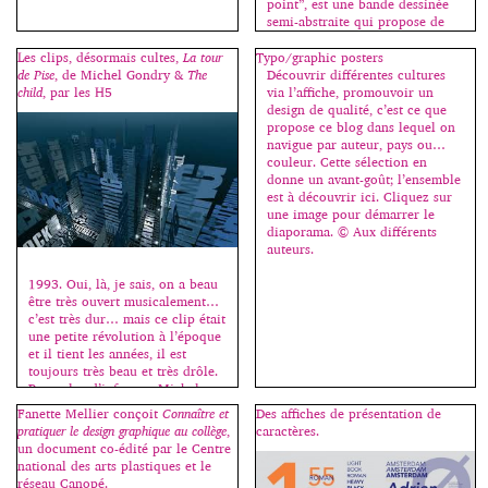
point”, est une bande dessinée
semi-abstraite qui propose de
mettre en scène une série
d’histoires exposant différentes
Les clips, désormais cultes,
La tour
Typo/graphic posters
manières de tuer. Deux
de Pise
, de Michel Gondry &
The
Découvrir différentes cultures
protagonistes ressuscitants à
child
, par les H5
via l’affiche, promouvoir un
chaque fois interprètent de
design de qualité, c’est ce que
manière nouvelle le “cartoon” et
propose ce blog dans lequel on
abordent par l’humour et le
navigue par auteur, pays ou…
second degré le […]
couleur. Cette sélection en
donne un avant-goût; l’ensemble
est à découvrir ici. Cliquez sur
une image pour démarrer le
diaporama. © Aux différents
auteurs.
1993. Oui, là, je sais, on a beau
être très ouvert musicalement…
c’est très dur… mais ce clip était
une petite révolution à l’époque
et il tient les années, il est
toujours très beau et très drôle.
Pour plus d’infos sur Michel
Gondry -> ici et ici. 1999. Les
Fanette Mellier conçoit
Connaître et
Des affiches de présentation de
H5 prennent le relais avec ce
pratiquer le design graphique au collège
,
caractères.
clip […]
un document co-édité par le Centre
national des arts plastiques et le
réseau Canopé.