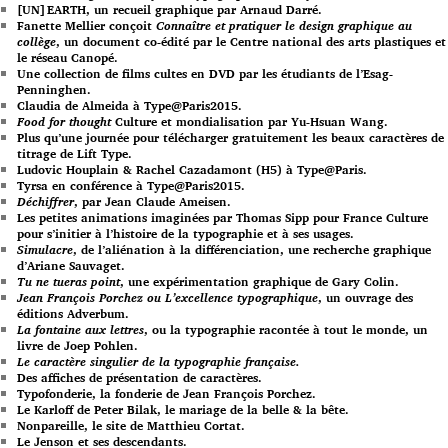
[UN]EARTH, un recueil graphique par Arnaud Darré.
Fanette Mellier conçoit
Connaître et pratiquer le design graphique au
collège
, un document co-édité par le Centre national des arts plastiques et
le réseau Canopé.
Une collection de films cultes en DVD par les étudiants de l’Esag-
Penninghen.
Claudia de Almeida à Type@Paris2015.
Food for thought
Culture et mondialisation par Yu-Hsuan Wang.
Plus qu’une journée pour télécharger gratuitement les beaux caractères de
titrage de Lift Type.
Ludovic Houplain & Rachel Cazadamont (H5) à Type@Paris.
Tyrsa en conférence à Type@Paris2015.
Déchiffrer
, par Jean Claude Ameisen.
Les petites animations imaginées par Thomas Sipp pour France Culture
pour s’initier à l’histoire de la typographie et à ses usages.
Simulacre
, de l’aliénation à la différenciation, une recherche graphique
d’Ariane Sauvaget.
Tu ne tueras point
, une expérimentation graphique de Gary Colin.
Jean François Porchez ou L’excellence typographique
, un ouvrage des
éditions Adverbum.
La fontaine aux lettres
, ou la typographie racontée à tout le monde, un
livre de Joep Pohlen.
Le caractère singulier de la typographie française.
Des affiches de présentation de caractères.
Typofonderie, la fonderie de Jean François Porchez.
Le Karloff de Peter Bilak, le mariage de la belle & la bête.
Nonpareille, le site de Matthieu Cortat.
Le Jenson et ses descendants.