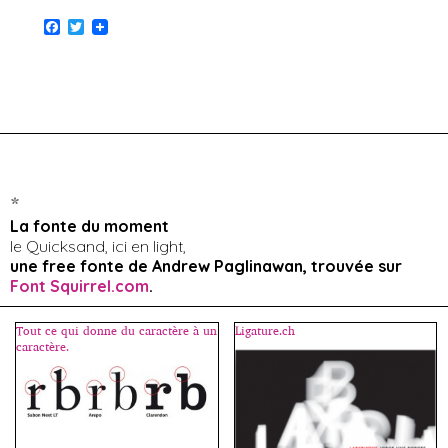
F
T
a
w
c
i
e
t
b
t
o
e
o
r
k
*
La fonte du moment
le Quicksand, ici en light,
une free fonte de Andrew Paglinawan, trouvée sur
Font Squirrel.com
.
Tout ce qui donne du caractère à un
Ligature.ch
caractère.