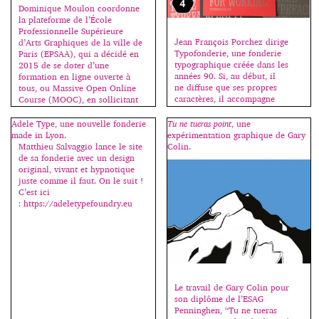
Dominique Moulon coordonne
la plateforme de l’École
Professionnelle Supérieure
Jean François Porchez dirige
d’Arts Graphiques de la ville de
Typofonderie, une fonderie
Paris (EPSAA), qui a décidé en
typographique créée dans les
2015 de se doter d’une
années 90. Si, au début, il
formation en ligne ouverte à
ne diffuse que ses propres
tous, ou Massive Open Online
caractères, il accompagne
Course (MOOC), en sollicitant
maintenant d’autres créateurs
les compétences et en exploitant
qu’il commercialise également.
les ressources dédiées à
Adele Type, une nouvelle fonderie
Tu ne tueras point
, une
En parallèle, il est à la tête
l’enseignement des médias
made in Lyon.
expérimentation graphique de Gary
de ZeCraft qui crée des
digitaux. Ainsi le MOOC de
Matthieu Salvaggio lance le site
Colin.
caractères sur-mesure pour des
l’EPSAA Ville de Paris […]
de sa fonderie avec un design
entreprises, des
original, vivant et hypnotique
marques. Créateur de
juste comme il faut. On le suit !
caractères est la terminologie
C’est ici
précise qu’il utilise pour définir
: https://adeletypefoundry.eu
son métier, […]
Le travail de Gary Colin pour
son diplôme de l’ESAG
Penninghen, “Tu ne tueras