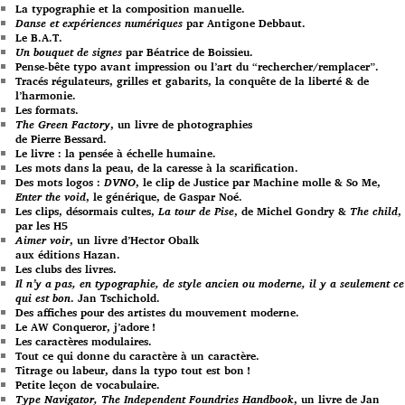
La typographie et la composition manuelle.
Danse et expériences numériques
par Antigone Debbaut.
Le B.A.T.
Un bouquet de signes
par Béatrice de Boissieu.
Pense-bête typo avant impression ou l’art du “rechercher/remplacer”.
Tracés régulateurs, grilles et gabarits, la conquête de la liberté & de
l’harmonie.
Les formats.
The Green Factory
, un livre de photographies
de Pierre Bessard.
Le livre : la pensée à échelle humaine.
Les mots dans la peau, de la caresse à la scarification.
Des mots logos :
DVNO
, le clip de Justice par Machine molle & So Me,
Enter the void
, le générique, de Gaspar Noé.
Les clips, désormais cultes,
La tour de Pise
, de Michel Gondry &
The child
,
par les H5
Aimer voir
, un livre d’Hector Obalk
aux éditions Hazan.
Les clubs des livres.
Il n’y a pas, en typographie, de style ancien ou moderne, il y a seulement ce
qui est bon
. Jan Tschichold.
Des affiches pour des artistes du mouvement moderne.
Le AW Conqueror, j’adore !
Les caractères modulaires.
Tout ce qui donne du caractère à un caractère.
Titrage ou labeur, dans la typo tout est bon !
Petite leçon de vocabulaire.
Type Navigator, The Independent Foundries Handbook
, un livre de Jan