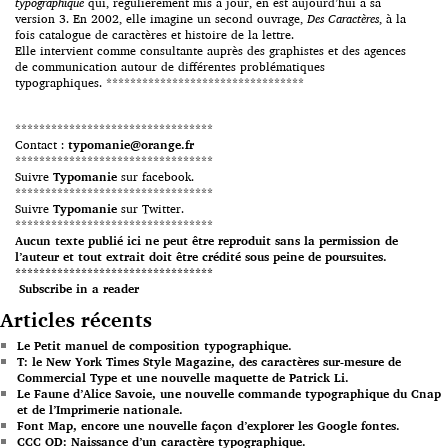
typographique
qui, régulièrement mis à jour, en est aujourd’hui à sa
version 3. En 2002, elle imagine un second ouvrage,
Des Caractères
, à la
fois catalogue de caractères et histoire de la lettre.
Elle intervient comme consultante auprès des graphistes et des agences
de communication autour de différentes problématiques
typographiques. *********************************
*********************************
Contact :
typomanie@orange.fr
*********************************
Suivre
Typomanie
sur facebook.
*********************************
Suivre
Typomanie
sur Twitter.
*********************************
Aucun texte publié ici ne peut être reproduit sans la permission de
l’auteur et tout extrait doit être crédité sous peine de poursuites.
*********************************
Subscribe in a reader
Articles récents
Le Petit manuel de composition typographique.
T: le New York Times Style Magazine, des caractères sur-mesure de
Commercial Type et une nouvelle maquette de Patrick Li.
Le Faune d’Alice Savoie, une nouvelle commande typographique du Cnap
et de l’Imprimerie nationale.
Font Map, encore une nouvelle façon d’explorer les Google fontes.
CCC OD: Naissance d’un caractère typographique.