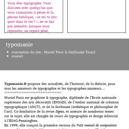
Vous êtes typographe. Vous
discutez avec quelqu’un que
vous connaissez à peine et la
phrase fatidique, « et toi tu fais
quoi dans la vie ? », ne se fait
pas attendre. Lorsque vous
répondez, un regard gêné,
interrogateur, allié à un malaise
palpable, s’installe chez celui ou
typomanie
celle qui regrette déjà d’avoir
posé la question et oscille […]
conception du site : Muriel Paris & Guillaume Tirard
contact
Typomanie.fr
propose des actualités, de l’histoire, de la théorie, pour
tous les amateurs de typographie et les typographes-amateurs…
*********************************
Muriel Paris est graphiste & typographe, diplômée de l’Ecole nationale
supérieure des arts décoratifs (ENSAD), de l’Atelier national de création
typographique (ANCT), et de la Sorbonne (esthétique et philosophie de
l’art). Co-fondatrice de la revue
Signes
, et auteure de nombreux textes
sur le sujet, elle est chargée de cours de typographie et design éditorial
à l’ESAG-Penninghen.
En 1999, elle conçoit la première version du
Petit manuel de composition