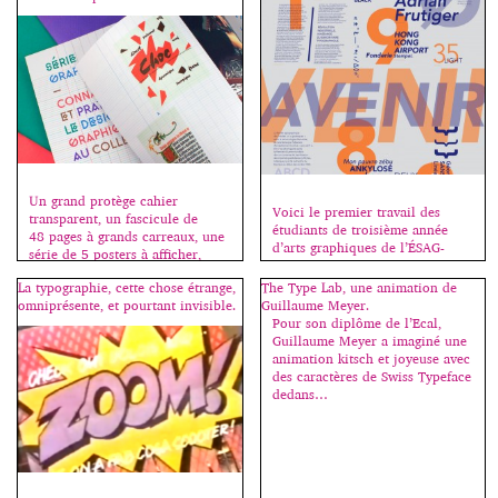
Un grand protège cahier
Voici le premier travail des
transparent, un fascicule de
étudiants de troisième année
48 pages à grands carreaux, une
d’arts graphiques de l’ÉSAG-
série de 5 posters à afficher,
Penninghen, une affiche-
c’est la rentrée, bienvenue au
specimen, à la fois présentation
La typographie, cette chose étrange,
The Type Lab, une animation de
collège ! Fanette Mellier invente
fonctionnelle, esthétique et
omniprésente, et pourtant invisible.
Guillaume Meyer.
la madeleine qui nous renvoie à
pédagogique d’un grand
Pour son diplôme de l’Ecal,
nos premières émotions
caractère de l’histoire
Guillaume Meyer a imaginé une
graphiques, souvent liées à
typographique. Cliquez sur une
animation kitsch et joyeuse avec
l’école. Cahiers, stylos, livres,
image pour démarrer le
des caractères de Swiss Typeface
tous les jeunes des pays riches
diaporama. Merci à Jeff Blunden
dedans…
vivent au milieu d’objets
qui m’assiste pour ce cours.
graphiques […]