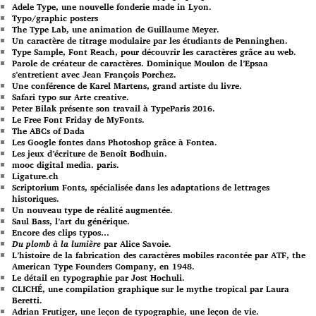
Adele Type, une nouvelle fonderie made in Lyon.
Typo/graphic posters
The Type Lab, une animation de Guillaume Meyer.
Un caractère de titrage modulaire par les étudiants de Penninghen.
Type Sample, Font Reach, pour découvrir les caractères grâce au web.
Parole de créateur de caractères. Dominique Moulon de l’Epsaa
s’entretient avec Jean François Porchez.
Une conférence de Karel Martens, grand artiste du livre.
Safari typo sur Arte creative.
Peter Bilak présente son travail à TypeParis 2016.
Le Free Font Friday de MyFonts.
The ABCs of Dada
Les Google fontes dans Photoshop grâce à Fontea.
Les jeux d’écriture de Benoît Bodhuin.
mooc digital media. paris.
Ligature.ch
Scriptorium Fonts, spécialisée dans les adaptations de lettrages
historiques.
Un nouveau type de réalité augmentée.
Saul Bass, l’art du générique.
Encore des clips typos…
Du plomb à la lumière
par Alice Savoie.
L’histoire de la fabrication des caractères mobiles racontée par ATF, the
American Type Founders Company, en 1948.
Le détail en typographie par Jost Hochuli.
CLICHÉ, une compilation graphique sur le mythe tropical par Laura
Beretti.
Adrian Frutiger, une leçon de typographie, une leçon de vie.