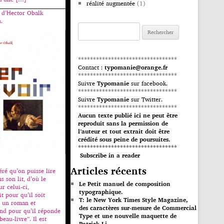
réalité augmentée
(1)
e d’Hector Obalk
.
Rechercher :
*********************************
Contact :
typomanie@orange.fr
*********************************
Suivre
Typomanie
sur facebook.
*********************************
Suivre
Typomanie
sur Twitter.
*********************************
Aucun texte publié ici ne peut être
reproduit sans la permission de
l’auteur et tout extrait doit être
crédité sous peine de poursuites.
*********************************
Subscribe in a reader
Articles récents
éré qu’on puisse lire
s son lit, d’où le
Le Petit manuel de composition
r celui-ci,
typographique.
t pour qu’il soit
T: le New York Times Style Magazine,
 un roman et
des caractères sur-mesure de Commercial
nd pour qu’il réponde
Type et une nouvelle maquette de
eau-livre”. Il est
Patrick Li.