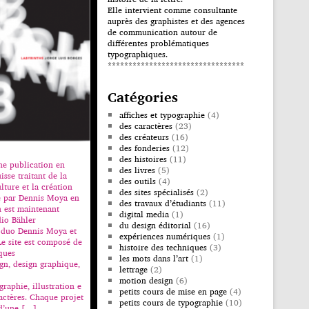
Elle intervient comme consultante
auprès des graphistes et des agences
de communication autour de
différentes problématiques
typographiques.
*********************************
Catégories
affiches et typographie
(4)
des caractères
(23)
des créateurs
(16)
des fonderies
(12)
des histoires
(11)
une publication en
des livres
(5)
isse traitant de la
des outils
(4)
lture et la création
des sites spécialisés
(2)
e par Dennis Moya en
des travaux d’étudiants
(11)
h est maintenant
digital media
(1)
dio Bähler
du design éditorial
(16)
 duo Dennis Moya et
expériences numériques
(1)
Le site est composé de
histoire des techniques
(3)
iques
les mots dans l’art
(1)
ign, design graphique,
lettrage
(2)
motion design
(6)
graphie, illustration e
petits cours de mise en page
(4)
ractères. Chaque projet
petits cours de typographie
(10)
d’une […]