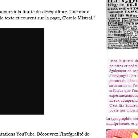
ujours à la limite du déséquilibre. Une main
le texte et courent sur la page, C’est le Mistral.”
Dans la Russie d
peintres et poète
également en osm
d’envisager l’ar
permet de découv
structurels et l
créateur que l’o
expérimentations
mieux comprendr
C’est Ilia Zdanev
poète qui choisi
La typographie, ce
omniprésente, et p
entations YouTube. Découvrez l’intégralité de