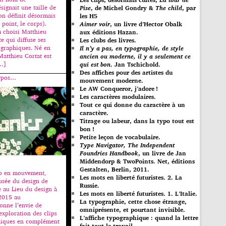
signait une taille de
Pise
, de Michel Gondry &
The child
, par
’on définit désormais
les H5
point, le corps).
Aimer voir
, un livre d’Hector Obalk
a choisi Matthieu
aux éditions Hazan.
te qui diffuse ses
Les clubs des livres.
ographiques. Né en
Il n’y a pas, en typographie, de style
Matthieu Cortat est
ancien ou moderne, il y a seulement ce
[…]
qui est bon
. Jan Tschichold.
Des affiches pour des artistes du
typos…
mouvement moderne.
Le AW Conqueror, j’adore !
Les caractères modulaires.
Tout ce qui donne du caractère à un
caractère.
Titrage ou labeur, dans la typo tout est
bon !
Petite leçon de vocabulaire.
Type Navigator, The Independent
Foundries Handbook
, un livre de Jan
Middendorp & TwoPoints. Net, éditions
Gestalten, Berlin, 2011.
po en mouvement,
Les mots en liberté futuristes. 2. La
usée du design de
Russie.
e au Lieu du design à
Les mots en liberté futuristes. 1. L’Italie.
2015 au
La typographie, cette chose étrange,
nne l’envie de
omniprésente, et pourtant invisible.
xploration des clips
L’affiche typographique : quand la lettre
hiques en complément
fait tout le travail…