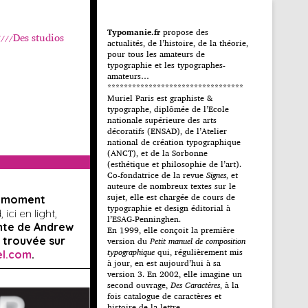
Typomanie.fr
propose des
Des studios
actualités, de l’histoire, de la théorie,
pour tous les amateurs de
typographie et les typographes-
amateurs…
*********************************
Muriel Paris est graphiste &
typographe, diplômée de l’Ecole
nationale supérieure des arts
décoratifs (ENSAD), de l’Atelier
national de création typographique
(ANCT), et de la Sorbonne
(esthétique et philosophie de l’art).
Co-fondatrice de la revue
Signes
, et
auteure de nombreux textes sur le
sujet, elle est chargée de cours de
u moment
typographie et design éditorial à
ici en light,
l’ESAG-Penninghen.
nte de Andrew
En 1999, elle conçoit la première
 trouvée sur
version du
Petit manuel de composition
typographique
qui, régulièrement mis
el.com
.
à jour, en est aujourd’hui à sa
version 3. En 2002, elle imagine un
second ouvrage,
Des Caractères
, à la
fois catalogue de caractères et
histoire de la lettre.