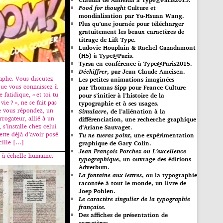
Food for thought
Culture et
mondialisation par Yu-Hsuan Wang.
Plus qu’une journée pour télécharger
gratuitement les beaux caractères de
titrage de Lift Type.
Ludovic Houplain & Rachel Cazadamont
(H5) à Type@Paris.
Tyrsa en conférence à Type@Paris2015.
Déchiffrer
, par Jean Claude Ameisen.
aphe. Vous discutez
Les petites animations imaginées
ue vous connaissez à
par Thomas Sipp pour France Culture
 fatidique, « et toi tu
pour s’initier à l’histoire de la
vie ? », ne se fait pas
typographie et à ses usages.
e vous répondez, un
Simulacre
, de l’aliénation à la
rrogateur, allié à un
différenciation, une recherche graphique
 s’installe chez celui
d’Ariane Sauvaget.
ette déjà d’avoir posé
Tu ne tueras point
, une expérimentation
cille […]
graphique de Gary Colin.
Jean François Porchez ou L’excellence
e à échelle humaine.
typographique
, un ouvrage des éditions
Adverbum.
La fontaine aux lettres
, ou la typographie
racontée à tout le monde, un livre de
Joep Pohlen.
Le caractère singulier de la typographie
française.
Des affiches de présentation de
caractères.