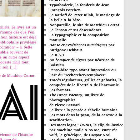
Typofonderie, la fonderie de Jean
François Porchez.
Le Karloff de Peter Bilak, le mariage de
la belle & la bête.
Nonpareille, le site de Matthieu Cortat.
phiste. Le livre est un
Le Jenson et ses descendants.
 s’anime dès que l’on
La typographie et la composition
 Son histoire est déjà
manuelle.
bibliophilie privilégie
Danse et expériences numériques
par
coration” – si belle
Antigone Debbaut.
 oublie souvent de
Le B.A.T.
e un autre aspect
Un bouquet de signes
par Béatrice de
odeste mais tout
Boissieu.
 : son […]
Pense-bête typo avant impression ou
l’art du “rechercher/remplacer”.
e de Matthieu Cortat.
Tracés régulateurs, grilles et gabarits, la
conquête de la liberté & de l’harmonie.
Les formats.
The Green Factory
, un livre de
photographies
de Pierre Bessard.
Le livre : la pensée à échelle humaine.
Les mots dans la peau, de la caresse à la
scarification.
Des mots logos :
DVNO
, le clip de Justice
par Machine molle & So Me,
Enter the
ienne de l’histoire
void
, le générique, de Gaspar Noé.
joli nom de
Les clips, désormais cultes,
La tour de