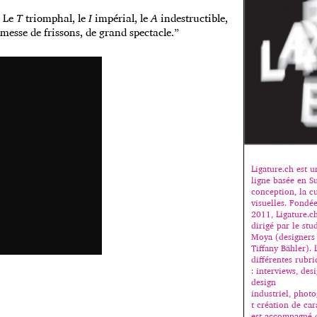
. Le
T
triomphal, le
I
impérial, le
A
indestructible,
romesse de frissons, de grand spectacle.”
Ligature.ch est 
ligne basée en Su
conception, la cu
visuelles. Fondé
2011, Ligature.c
dirigé par le stu
Moya (designers
Tiffany Bähler). 
différentes rubr
: interviews, des
design
industriel, photo
t création de ca
est accompagné 