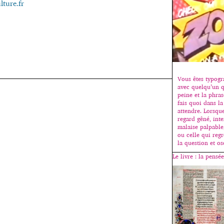
lture.fr
Vous êtes typogr
avec quelqu’un q
peine et la phrase
fais quoi dans la 
attendre. Lorsqu
regard gêné, inte
malaise palpable,
ou celle qui regr
la question et os
Le livre : la pensé