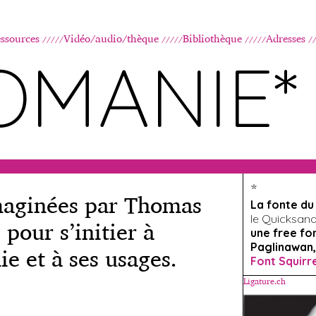
Aller au contenu principal
ssources
Vidéo/audio/thèque
Bibliothèque
Adresses
OMANIE*
*
imaginées par Thomas
La fonte d
le Quicksand, 
pour s’initier à
une free fo
ie et à ses usages.
Paglinawan,
Font Squirr
Ligature.ch