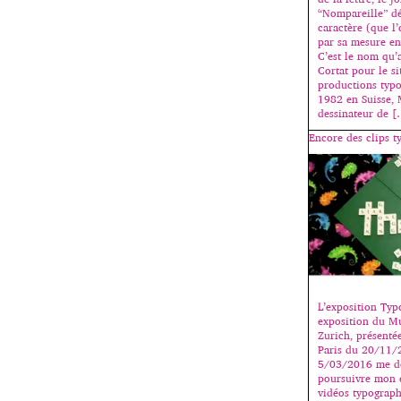
“Nompareille” dé
caractère (que l
par sa mesure en 
C’est le nom qu’
Cortat pour le si
productions typ
1982 en Suisse, 
dessinateur de 
Encore des clips 
L’exposition Ty
exposition du M
Zurich, présenté
Paris du 20/11/
5/03/2016 me do
poursuivre mon e
vidéos typograp