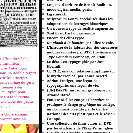
Les jeux d’écriture de Benoît Bodhuin.
mooc digital media. paris.
Ligature.ch
Scriptorium Fonts, spécialisée dans les
adaptations de lettrages historiques.
Un nouveau type de réalité augmentée.
Saul Bass, l’art du générique.
Encore des clips typos…
Du plomb à la lumière
par Alice Savoie.
L’histoire de la fabrication des caractères
mobiles racontée par ATF, the American
Type Founders Company, en 1948.
u début du siècle,
Le détail en typographie par Jost
s travaillent
Hochuli.
ose. Cette façon
CLICHÉ, une compilation graphique sur
t sous un double regard
le mythe tropical par Laura Beretti.
rir les principes
Adrian Frutiger, une leçon de
’essence même du geste
typographie, une leçon de vie.
n soumet à des
[UN]EARTH, un recueil graphique par
 multiples pour
Arnaud Darré.
e ses fondements.
Fanette Mellier conçoit
Connaître et
itch, alors tout jeune
pratiquer le design graphique au collège
,
ra […]
un document co-édité par le Centre
national des arts plastiques et le réseau
tte chose étrange,
Canopé.
ourtant invisible.
Une collection de films cultes en DVD
par les étudiants de l’Esag-Penninghen.
Claudia de Almeida à Type@Paris2015.