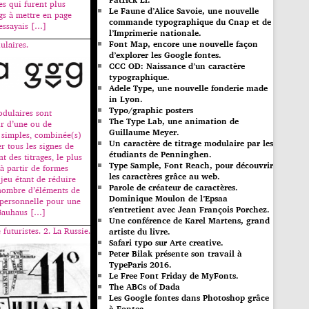
es qui furent plus
Le Faune d’Alice Savoie, une nouvelle
gs à mettre en page
commande typographique du Cnap et de
’essayais […]
l’Imprimerie nationale.
Font Map, encore une nouvelle façon
ulaires.
d’explorer les Google fontes.
CCC OD: Naissance d’un caractère
typographique.
Adele Type, une nouvelle fonderie made
in Lyon.
Typo/graphic posters
odulaires sont
The Type Lab, une animation de
ir d’une ou de
Guillaume Meyer.
 simples, combinée(s)
Un caractère de titrage modulaire par les
r tous les signes de
étudiants de Penninghen.
nt des titrages, le plus
Type Sample, Font Reach, pour découvrir
à partir de formes
les caractères grâce au web.
 jeu étant de réduire
Parole de créateur de caractères.
ombre d’éléments de
Dominique Moulon de l’Epsaa
 personnelle pour une
s’entretient avec Jean François Porchez.
 Bauhaus […]
Une conférence de Karel Martens, grand
 futuristes. 2. La Russie.
artiste du livre.
Safari typo sur Arte creative.
Peter Bilak présente son travail à
TypeParis 2016.
Le Free Font Friday de MyFonts.
The ABCs of Dada
Les Google fontes dans Photoshop grâce
à Fontea.