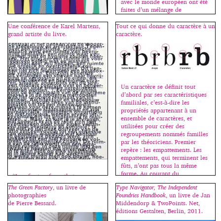
avec le monde européen ont été
faites d’un mélange de
fascination et de méfiance. Les
mythes, noirs ou blancs,
Une conférence de Karel Martens,
Tout ce qui donne du caractère à un
circulaient, mais s’il était une
grand artiste du livre.
caractère.
L’affiche typographique est une
dimension qui manquait trop
création bien particulière.
souvent aux images véhiculées
Composée uniquement de texte,
sur cette partie du monde,
sans visuel figuratif, une affiche
c’était bien celle de la
peut tout à fait remplir son rôle
compréhension. Projections
premier, celui d’informer ; à
idéologiques floues, […]
l’inverse, une figure sans texte
Un caractère se définit tout
tend à rester, la plupart du
d’abord par ses caractéristiques
temps, une énigme, une
familiales, c’est-à-dire les
proposition de sens offerte à de
propriétés appartenant à un
multiples
ensemble de caractères, et
interprétations. L’affiche
utilisées pour créer des
typographique adopte une
regroupements nommés familles
double fonction, […]
par les théoriciens. Premier
repère : les empattements. Les
empattements, qui terminent les
fûts, n’ont pas tous la même
forme. Au courant du
“I prefer typefaces that are
XIXe siècle, ils ont commencé à
uneasy… imper­fect… like jazz.
The Green Factory
, un livre de
Type Navigator, The Independent
disparaître. […]
It’s more believ­able.”
photographies
Foundries Handbook
, un livre de Jan
de Pierre Bessard.
Middendorp & TwoPoints. Net,
éditions Gestalten, Berlin, 2011.