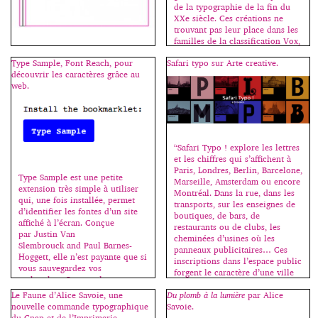
de la typographie de la fin du
XXe siècle. Ces créations ne
trouvant pas leur place dans les
familles de la classification Vox,
Pour faire le portrait d’un livre,
j’ai décidé de leur en dédier une
tenter de définir son identité, il
Type Sample, Font Reach, pour
Safari typo sur Arte creative.
nouvelle, la famille des
est bon de commencer par
découvrir les caractères grâce au
“sériales”. Les premières sériales
nommer son format, afin
web.
sont des caractères à variantes, –
d’esquisser son allure générale.
le plus souvent […]
Le choix du format crée un
rapport d’échelle, une relation
entre le corps et l’objet. Avant
l’imprimerie, la lecture se fait
“Safari Typo ! explore les lettres
souvent en “face à face” : le
et les chiffres qui s’affichent à
livre, souvent […]
Paris, Londres, Berlin, Barcelone,
Type Sample est une petite
Marseille, Amsterdam ou encore
extension très simple à utiliser
Montréal. Dans la rue, dans les
qui, une fois installée, permet
transports, sur les enseignes de
d’identifier les fontes d’un site
boutiques, de bars, de
affiché à l’écran. Conçue
restaurants ou de clubs, les
par Justin Van
cheminées d’usines où les
Slembrouck and Paul Barnes-
panneaux publicitaires… Ces
Hoggett, elle n’est payante que si
inscriptions dans l’espace public
vous sauvegardez vos
forgent le caractère d’une ville
recherches. On peut la
aussi […]
télécharger ici
Le Faune d’Alice Savoie, une
Du plomb à la lumière
par Alice
: www.typesample.com.
nouvelle commande typographique
Savoie.
[…]
du Cnap et de l’Imprimerie