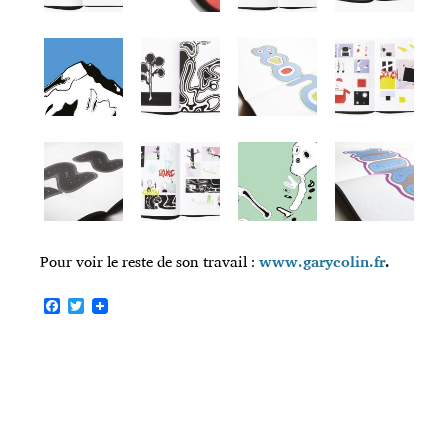
Pour voir le reste de son travail :
www.garycolin.fr
.
F
T
a
w
c
i
e
t
b
t
o
e
o
r
k