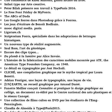
Une conférence de Karel Martens, grand artiste du livre.
Safari typo sur Arte creative.
Peter Bilak présente son travail à TypeParis 2016.
Le Free Font Friday de MyFonts.
The ABCs of Dada
Les Google fontes dans Photoshop grâce à Fontea.
Les jeux d’écriture de Benoît Bodhuin.
mooc digital media. paris.
Ligature.ch
Scriptorium Fonts, spécialisée dans les adaptations de lettrages
historiques.
Un nouveau type de réalité augmentée.
Saul Bass, l’art du générique.
Encore des clips typos…
Du plomb à la lumière
par Alice Savoie.
L’histoire de la fabrication des caractères mobiles racontée par ATF, the
American Type Founders Company, en 1948.
Le détail en typographie par Jost Hochuli.
CLICHÉ, une compilation graphique sur le mythe tropical par Laura
Beretti.
Adrian Frutiger, une leçon de typographie, une leçon de vie.
[UN]EARTH, un recueil graphique par Arnaud Darré.
Fanette Mellier conçoit
Connaître et pratiquer le design graphique au
collège
, un document co-édité par le Centre national des arts plastiques et
le réseau Canopé.
Une collection de films cultes en DVD par les étudiants de l’Esag-
Penninghen.
Claudia de Almeida à Type@Paris2015.