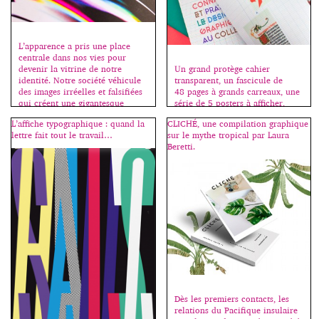
L’apparence a pris une place
centrale dans nos vies pour
devenir la vitrine de notre
Un grand protège cahier
identité. Notre société véhicule
transparent, un fascicule de
des images irréelles et falsifiées
48 pages à grands carreaux, une
qui créent une gigantesque
série de 5 posters à afficher,
illusion. Déformation et
c’est la rentrée, bienvenue au
L’affiche typographique : quand la
CLICHÉ, une compilation graphique
altération des réalités, il existe
collège ! Fanette Mellier invente
lettre fait tout le travail…
sur le mythe tropical par Laura
une distorsion entre le corps
la madeleine qui nous renvoie à
Beretti.
réel et celui que l’on porte dans
nos premières émotions
sa tête. Simulacre propose donc
graphiques, souvent liées à
de parcourir […]
l’école. Cahiers, stylos, livres,
tous les jeunes des pays riches
vivent au milieu d’objets
graphiques […]
Dès les premiers contacts, les
relations du Pacifique insulaire