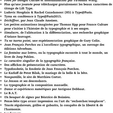
Food for thought
Culture et mondialisation par Yu-Hsuan Wang.
Plus qu’une journée pour télécharger gratuitement les beaux caractères de
titrage de Lift Type.
Ludovic Houplain & Rachel Cazadamont (H5) à Type@Paris.
Tyrsa en conférence à Type@Paris2015.
Déchiffrer
, par Jean Claude Ameisen.
Les petites animations imaginées par Thomas Sipp pour France Culture
pour s’initier à l’histoire de la typographie et à ses usages.
Simulacre
, de l’aliénation à la différenciation, une recherche graphique
d’Ariane Sauvaget.
Tu ne tueras point
, une expérimentation graphique de Gary Colin.
Jean François Porchez ou L’excellence typographique
, un ouvrage des
éditions Adverbum.
La fontaine aux lettres
, ou la typographie racontée à tout le monde, un
livre de Joep Pohlen.
Le caractère singulier de la typographie française.
Des affiches de présentation de caractères.
Typofonderie, la fonderie de Jean François Porchez.
Le Karloff de Peter Bilak, le mariage de la belle & la bête.
Nonpareille, le site de Matthieu Cortat.
Le Jenson et ses descendants.
La typographie et la composition manuelle.
Danse et expériences numériques
par Antigone Debbaut.
Le B.A.T.
Un bouquet de signes
par Béatrice de Boissieu.
Pense-bête typo avant impression ou l’art du “rechercher/remplacer”.
Tracés régulateurs, grilles et gabarits, la conquête de la liberté & de
l’harmonie.