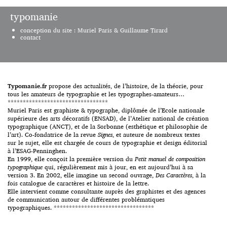
l’écart des mouvements d’avant-
comme le dessin idéal des
gardes européens qui inventent
typomanie
capitales; la minuscule
le graphisme moderne, et des
carolingienne, influencée par les
recherches plus traditionnelles
conception du site : Muriel Paris & Guillaume Tirard
[…]
de dessinateurs travaillant pour
contact
les fabricants de nouvelles
machines à composer. Après des
siècles d’une grande richesse – il
suffit de citer les noms de
Geoffroy Tory, Claude
Garamond, Philippe […]
Typomanie.fr
propose des actualités, de l’histoire, de la théorie, pour
tous les amateurs de typographie et les typographes-amateurs…
*********************************
Muriel Paris est graphiste & typographe, diplômée de l’Ecole nationale
supérieure des arts décoratifs (ENSAD), de l’Atelier national de création
typographique (ANCT), et de la Sorbonne (esthétique et philosophie de
l’art). Co-fondatrice de la revue
Signes
, et auteure de nombreux textes
sur le sujet, elle est chargée de cours de typographie et design éditorial
à l’ESAG-Penninghen.
En 1999, elle conçoit la première version du
Petit manuel de composition
typographique
qui, régulièrement mis à jour, en est aujourd’hui à sa
version 3. En 2002, elle imagine un second ouvrage,
Des Caractères
, à la
fois catalogue de caractères et histoire de la lettre.
Elle intervient comme consultante auprès des graphistes et des agences
de communication autour de différentes problématiques
typographiques. *********************************