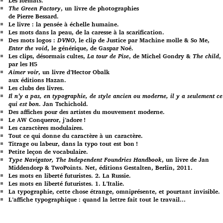
Les formats.
The Green Factory
, un livre de photographies
de Pierre Bessard.
Le livre : la pensée à échelle humaine.
Les mots dans la peau, de la caresse à la scarification.
Des mots logos :
DVNO
, le clip de Justice par Machine molle & So Me,
Enter the void
, le générique, de Gaspar Noé.
Les clips, désormais cultes,
La tour de Pise
, de Michel Gondry &
The child
,
par les H5
Aimer voir
, un livre d’Hector Obalk
aux éditions Hazan.
Les clubs des livres.
Il n’y a pas, en typographie, de style ancien ou moderne, il y a seulement ce
qui est bon
. Jan Tschichold.
Des affiches pour des artistes du mouvement moderne.
Le AW Conqueror, j’adore !
Les caractères modulaires.
Tout ce qui donne du caractère à un caractère.
Titrage ou labeur, dans la typo tout est bon !
Petite leçon de vocabulaire.
Type Navigator, The Independent Foundries Handbook
, un livre de Jan
Middendorp & TwoPoints. Net, éditions Gestalten, Berlin, 2011.
Les mots en liberté futuristes. 2. La Russie.
Les mots en liberté futuristes. 1. L’Italie.
La typographie, cette chose étrange, omniprésente, et pourtant invisible.
L’affiche typographique : quand la lettre fait tout le travail…