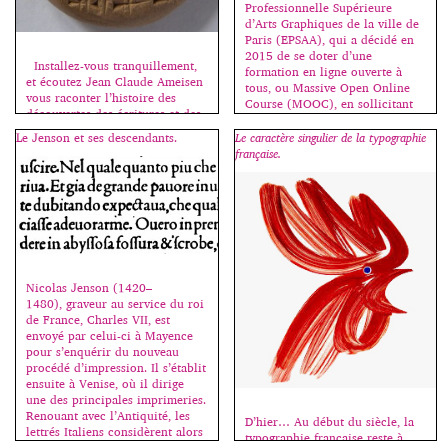
Professionnelle Supérieure
d’ouvrages sortent chaque
d’Arts Graphiques de la ville de
année, assez peu sont
Paris (EPSAA), qui a décidé en
importants. Et c’est sur ceux-là
2015 de se doter d’une
que […]
Installez-vous tranquillement,
formation en ligne ouverte à
et écoutez Jean Claude Ameisen
tous, ou Massive Open Online
vous raconter l’histoire des
Course (MOOC), en sollicitant
découvertes des écritures et des
les compétences et en exploitant
langues antiques, de la Perse à
les ressources dédiées à
Le Jenson et ses descendants.
Le caractère singulier de la typographie
la Crète :
l’enseignement des médias
française.
http://www.franceinter.fr/emissi
digitaux. Ainsi le MOOC de
on-sur-les-epaules-de-darwin,
l’EPSAA Ville de Paris […]
émission de ce jour, samedi 6
juin. Sources images : Wikipedia.
Nicolas Jenson (1420–
1480), graveur au service du roi
de France, Charles VII, est
envoyé par celui-ci à Mayence
pour s’enquérir du nouveau
procédé d’impression. Il s’établit
ensuite à Venise, où il dirige
une des principales imprimeries.
Renouant avec l’Antiquité, les
D’hier… Au début du siècle, la
lettrés Italiens considèrent alors
typographie française reste à
les lettres lapidaires romaines