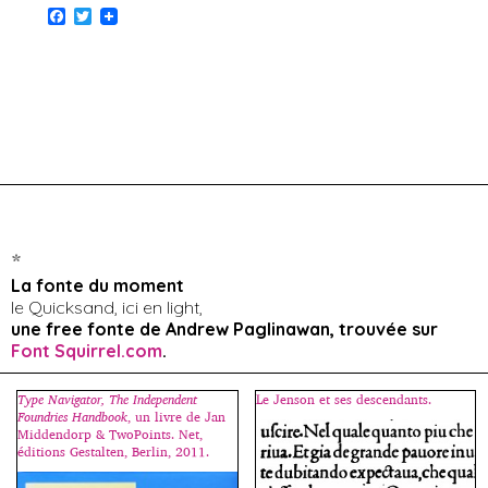
F
T
a
w
c
i
e
t
b
t
o
e
o
r
k
*
La fonte du moment
le Quicksand, ici en light,
une free fonte de Andrew Paglinawan, trouvée sur
Font Squirrel.com
.
Type Navigator, The Independent
Le Jenson et ses descendants.
Foundries Handbook
, un livre de Jan
Middendorp & TwoPoints. Net,
éditions Gestalten, Berlin, 2011.