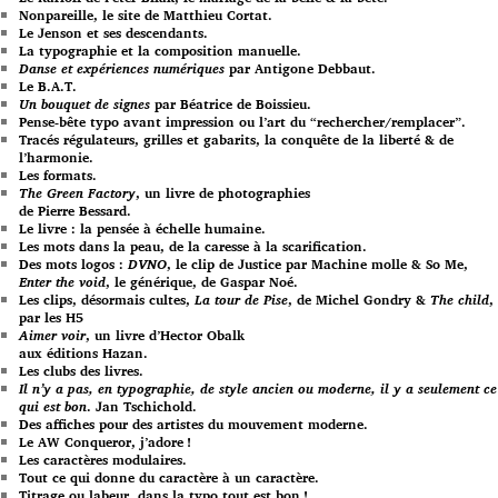
Nonpareille, le site de Matthieu Cortat.
Le Jenson et ses descendants.
La typographie et la composition manuelle.
Danse et expériences numériques
par Antigone Debbaut.
Le B.A.T.
Un bouquet de signes
par Béatrice de Boissieu.
Pense-bête typo avant impression ou l’art du “rechercher/remplacer”.
Tracés régulateurs, grilles et gabarits, la conquête de la liberté & de
l’harmonie.
Les formats.
The Green Factory
, un livre de photographies
de Pierre Bessard.
Le livre : la pensée à échelle humaine.
Les mots dans la peau, de la caresse à la scarification.
Des mots logos :
DVNO
, le clip de Justice par Machine molle & So Me,
Enter the void
, le générique, de Gaspar Noé.
Les clips, désormais cultes,
La tour de Pise
, de Michel Gondry &
The child
,
par les H5
Aimer voir
, un livre d’Hector Obalk
aux éditions Hazan.
Les clubs des livres.
Il n’y a pas, en typographie, de style ancien ou moderne, il y a seulement ce
qui est bon
. Jan Tschichold.
Des affiches pour des artistes du mouvement moderne.
Le AW Conqueror, j’adore !
Les caractères modulaires.
Tout ce qui donne du caractère à un caractère.
Titrage ou labeur, dans la typo tout est bon !