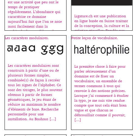
est une activité que peu ont le
année, assez peu sont
temps de pratiquer
importants. Et c’est sur ceux-là
régulièrement. L’abondance qui
que […]
Ligature.ch est une publication
caractérise ce domaine
en ligne basée en Suisse traitant
aujourd’hui fait que l’on se noie
de la conception, la culture et la
aussi facilement dans la
création visuelles. Fondée par
multitude des possibles et les
Dennis Moya en 2011,
méandres du net. Kevin Ho a
Les caractères modulaires.
Petite leçon de vocabulaire.
Ligature.ch est maintenant dirigé
donc imaginé un algorithme
par le studio Bähler
triant les caractères par
Moya (designers duo Dennis
ressemblance formelle à partir
Moya et Tiffany Bähler). Le site
du mot “handgloves” souvent
est composé de différentes
[…]
rubriques : interviews, design,
Les caractères modulaires sont
La première chose à faire pour
design graphique, design
construits à partir d’une ou de
parler sérieusement d’un
industriel, photographie, illustra
plusieurs formes simples,
domaine est de fixer un
tion et création de caractères.
combinée(s) de façon à recréer
vocabulaire, un ensemble de
Chaque projet est accompagné
tous les signes de l’alphabet. Ce
termes communs à tous qui
d’une […]
sont des titrages, le plus souvent
renvoie à des notions précises.
obtenus à partir de formes
Lorsque j’ai commencé à étudier
géométriques, le jeu étant de
la typo, je me suis vite rendue
réduire au maximum le nombre
compte que tout cela était bien
d’éléments de base. Recherche
vague et que chacun se
personnelle pour une
débrouillait comme il pouvait,
installation. Au Bauhaus […]
[…]