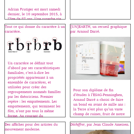
Adrian Frutiger est mort samedi
dernier, le 10 septembre 2015, à
l’âge de 87 ans. Une superbe vie
de créateur ; une vie d’homme
Tout ce qui donne du caractère à un
[UN]EARTH, un recueil graphique
marquée par la souffrance.
caractère.
par Arnaud Darré.
Quand il était encore en France,
nous parlions de ses problèmes
familiaux à mi-mots, entre nous.
On savait, mais on ne disait pas,
par respect. Je l’ai rencontré
[…]
Un caractère se définit tout
d’abord par ses caractéristiques
familiales, c’est-à-dire les
propriétés appartenant à un
ensemble de caractères, et
utilisées pour créer des
Pour son diplôme de fin
regroupements nommés familles
d’études à l’ESAG-Penninghen,
par les théoriciens. Premier
Arnaud Darré a choisi de faire
repère : les empattements. Les
un bond en avant de mille ans :
empattements, qui terminent les
la Terre n’est plus qu’un vaste
fûts, n’ont pas tous la même
champ de ruines, fruit de notre
forme. Au courant du
création. Un monde oublié dans
XIXe siècle, ils ont commencé à
le temps et l’espace… Presque
Des affiches pour des artistes du
Déchiffrer
, par Jean Claude Ameisen.
disparaître. […]
oublié. Venus du fin fond du
mouvement moderne.
cosmos, un peuple découvre