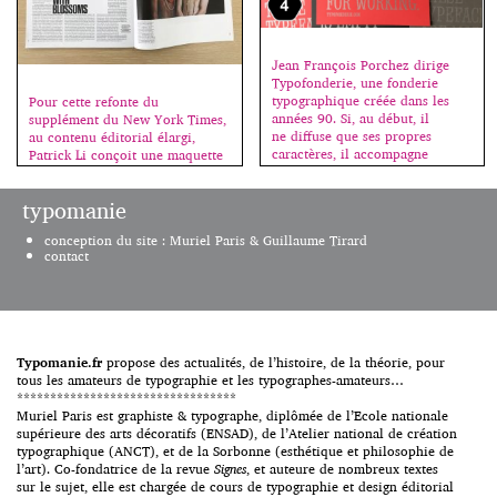
Jean François Porchez dirige
Typofonderie, une fonderie
typographique créée dans les
Pour cette refonte du
années 90. Si, au début, il
supplément du New York Times,
ne diffuse que ses propres
au contenu éditorial élargi,
caractères, il accompagne
Patrick Li conçoit une maquette
maintenant d’autres créateurs
forte, moderne et brute, en
qu’il commercialise également.
collaboration avec la nouvelle
typomanie
En parallèle, il est à la tête
rédactrice en chef du magazine,
de ZeCraft qui crée des
Hanya Yanagihara. La densité du
conception du site : Muriel Paris & Guillaume Tirard
caractères sur-mesure pour des
texte induit des pages fortement
contact
entreprises, des
construites, qui s’appuient sur
marques. Créateur de
les créations de caractères de la
caractères est la terminologie
Fonderie Commercial Type, […]
précise qu’il utilise pour définir
son métier, […]
Typomanie.fr
propose des actualités, de l’histoire, de la théorie, pour
tous les amateurs de typographie et les typographes-amateurs…
*********************************
Muriel Paris est graphiste & typographe, diplômée de l’Ecole nationale
supérieure des arts décoratifs (ENSAD), de l’Atelier national de création
typographique (ANCT), et de la Sorbonne (esthétique et philosophie de
l’art). Co-fondatrice de la revue
Signes
, et auteure de nombreux textes
sur le sujet, elle est chargée de cours de typographie et design éditorial