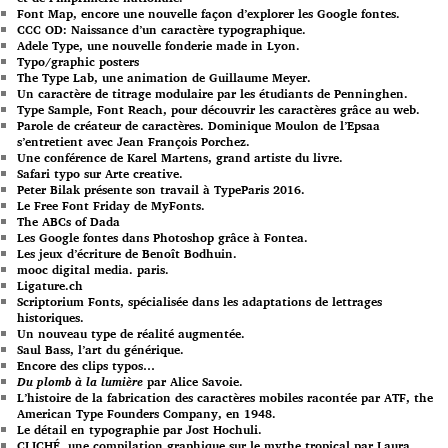
Font Map, encore une nouvelle façon d’explorer les Google fontes.
CCC OD: Naissance d’un caractère typographique.
Adele Type, une nouvelle fonderie made in Lyon.
Typo/graphic posters
The Type Lab, une animation de Guillaume Meyer.
Un caractère de titrage modulaire par les étudiants de Penninghen.
Type Sample, Font Reach, pour découvrir les caractères grâce au web.
Parole de créateur de caractères. Dominique Moulon de l’Epsaa
s’entretient avec Jean François Porchez.
Une conférence de Karel Martens, grand artiste du livre.
Safari typo sur Arte creative.
Peter Bilak présente son travail à TypeParis 2016.
Le Free Font Friday de MyFonts.
The ABCs of Dada
Les Google fontes dans Photoshop grâce à Fontea.
Les jeux d’écriture de Benoît Bodhuin.
mooc digital media. paris.
Ligature.ch
Scriptorium Fonts, spécialisée dans les adaptations de lettrages
historiques.
Un nouveau type de réalité augmentée.
Saul Bass, l’art du générique.
Encore des clips typos…
Du plomb à la lumière
par Alice Savoie.
L’histoire de la fabrication des caractères mobiles racontée par ATF, the
American Type Founders Company, en 1948.
Le détail en typographie par Jost Hochuli.
CLICHÉ, une compilation graphique sur le mythe tropical par Laura