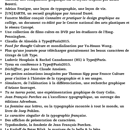
Beretti.
Adrian Frutiger, une leçon de typographie, une leçon de vie.
[UN]EARTH, un recueil graphique par Arnaud Darré.
Fanette Mellier conçoit
Connaître et pratiquer le design graphique au
collège
, un document co-édité par le Centre national des arts plastiques et
le réseau Canopé.
Une collection de films cultes en DVD par les étudiants de l’Esag-
Penninghen.
Claudia de Almeida à Type@Paris2015.
Food for thought
Culture et mondialisation par Yu-Hsuan Wang.
Plus qu’une journée pour télécharger gratuitement les beaux caractères de
titrage de Lift Type.
Ludovic Houplain & Rachel Cazadamont (H5) à Type@Paris.
Tyrsa en conférence à Type@Paris2015.
Déchiffrer
, par Jean Claude Ameisen.
Les petites animations imaginées par Thomas Sipp pour France Culture
pour s’initier à l’histoire de la typographie et à ses usages.
Simulacre
, de l’aliénation à la différenciation, une recherche graphique
d’Ariane Sauvaget.
Tu ne tueras point
, une expérimentation graphique de Gary Colin.
Jean François Porchez ou L’excellence typographique
, un ouvrage des
éditions Adverbum.
La fontaine aux lettres
, ou la typographie racontée à tout le monde, un
livre de Joep Pohlen.
Le caractère singulier de la typographie française.
Des affiches de présentation de caractères.
Typofonderie, la fonderie de Jean François Porchez.
Le Karloff de Peter Bilak, le mariage de la belle & la bête.