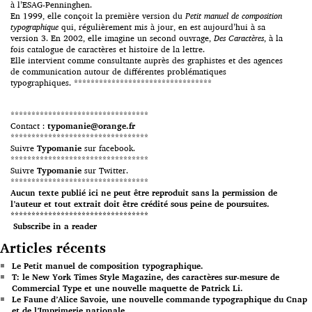
à l’ESAG-Penninghen.
En 1999, elle conçoit la première version du
Petit manuel de composition
typographique
qui, régulièrement mis à jour, en est aujourd’hui à sa
version 3. En 2002, elle imagine un second ouvrage,
Des Caractères
, à la
fois catalogue de caractères et histoire de la lettre.
Elle intervient comme consultante auprès des graphistes et des agences
de communication autour de différentes problématiques
typographiques. *********************************
*********************************
Contact :
typomanie@orange.fr
*********************************
Suivre
Typomanie
sur facebook.
*********************************
Suivre
Typomanie
sur Twitter.
*********************************
Aucun texte publié ici ne peut être reproduit sans la permission de
l’auteur et tout extrait doit être crédité sous peine de poursuites.
*********************************
Subscribe in a reader
Articles récents
Le Petit manuel de composition typographique.
T: le New York Times Style Magazine, des caractères sur-mesure de
Commercial Type et une nouvelle maquette de Patrick Li.
Le Faune d’Alice Savoie, une nouvelle commande typographique du Cnap
et de l’Imprimerie nationale.