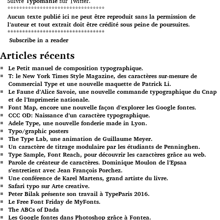
Suivre
Typomanie
sur Twitter.
*********************************
Aucun texte publié ici ne peut être reproduit sans la permission de
l’auteur et tout extrait doit être crédité sous peine de poursuites.
*********************************
Subscribe in a reader
Articles récents
Le Petit manuel de composition typographique.
T: le New York Times Style Magazine, des caractères sur-mesure de
Commercial Type et une nouvelle maquette de Patrick Li.
Le Faune d’Alice Savoie, une nouvelle commande typographique du Cnap
et de l’Imprimerie nationale.
Font Map, encore une nouvelle façon d’explorer les Google fontes.
CCC OD: Naissance d’un caractère typographique.
Adele Type, une nouvelle fonderie made in Lyon.
Typo/graphic posters
The Type Lab, une animation de Guillaume Meyer.
Un caractère de titrage modulaire par les étudiants de Penninghen.
Type Sample, Font Reach, pour découvrir les caractères grâce au web.
Parole de créateur de caractères. Dominique Moulon de l’Epsaa
s’entretient avec Jean François Porchez.
Une conférence de Karel Martens, grand artiste du livre.
Safari typo sur Arte creative.
Peter Bilak présente son travail à TypeParis 2016.
Le Free Font Friday de MyFonts.
The ABCs of Dada
Les Google fontes dans Photoshop grâce à Fontea.