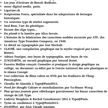
Les jeux d’écriture de Benoît Bodhuin.
mooc digital media. paris.
Ligature.ch
Scriptorium Fonts, spécialisée dans les adaptations de lettrages
historiques.
Un nouveau type de réalité augmentée.
Saul Bass, l’art du générique.
Encore des clips typos…
Du plomb à la lumière
par Alice Savoie.
L’histoire de la fabrication des caractères mobiles racontée par ATF, the
American Type Founders Company, en 1948.
Le détail en typographie par Jost Hochuli.
CLICHÉ, une compilation graphique sur le mythe tropical par Laura
Beretti.
Adrian Frutiger, une leçon de typographie, une leçon de vie.
[UN]EARTH, un recueil graphique par Arnaud Darré.
Fanette Mellier conçoit
Connaître et pratiquer le design graphique au
collège
, un document co-édité par le Centre national des arts plastiques et
le réseau Canopé.
Une collection de films cultes en DVD par les étudiants de l’Esag-
Penninghen.
Claudia de Almeida à Type@Paris2015.
Food for thought
Culture et mondialisation par Yu-Hsuan Wang.
Plus qu’une journée pour télécharger gratuitement les beaux caractères de
titrage de Lift Type.
Ludovic Houplain & Rachel Cazadamont (H5) à Type@Paris.
Tyrsa en conférence à Type@Paris2015.
Déchiffrer
, par Jean Claude Ameisen.