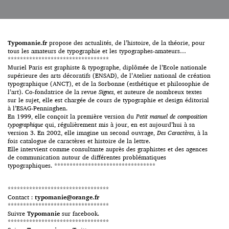
graphiques afin d’en présenter
Les humanes sont rares et j’ai un
une vision contemporaine et
faible pour elles ; l’Apolline en
accessible […]
[…]
Typomanie.fr
propose des actualités, de l’histoire, de la théorie, pour
tous les amateurs de typographie et les typographes-amateurs…
*********************************
Muriel Paris est graphiste & typographe, diplômée de l’Ecole nationale
supérieure des arts décoratifs (ENSAD), de l’Atelier national de création
typographique (ANCT), et de la Sorbonne (esthétique et philosophie de
l’art). Co-fondatrice de la revue
Signes
, et auteure de nombreux textes
sur le sujet, elle est chargée de cours de typographie et design éditorial
à l’ESAG-Penninghen.
En 1999, elle conçoit la première version du
Petit manuel de composition
typographique
qui, régulièrement mis à jour, en est aujourd’hui à sa
version 3. En 2002, elle imagine un second ouvrage,
Des Caractères
, à la
fois catalogue de caractères et histoire de la lettre.
Elle intervient comme consultante auprès des graphistes et des agences
de communication autour de différentes problématiques
typographiques. *********************************
*********************************
Contact :
typomanie@orange.fr
*********************************
Suivre
Typomanie
sur facebook.
*********************************