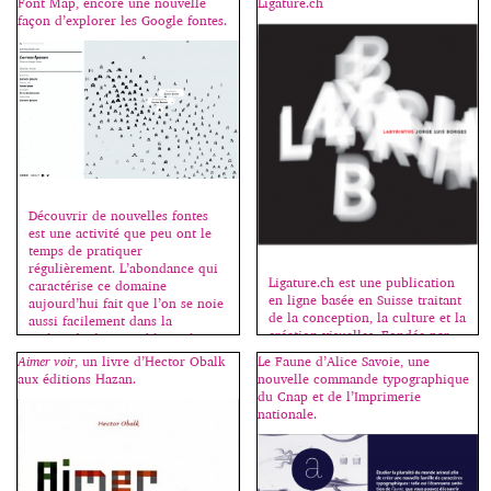
Font Map, encore une nouvelle
Ligature.ch
donné l’idée de départ pour le
façon d’explorer les Google fontes.
design de ce livre. Je souhaitais
un livre à deux lectures. Une
première lecture repose sur la
juxtaposition de […]
Découvrir de nouvelles fontes
est une activité que peu ont le
temps de pratiquer
régulièrement. L’abondance qui
Ligature.ch est une publication
caractérise ce domaine
en ligne basée en Suisse traitant
aujourd’hui fait que l’on se noie
de la conception, la culture et la
aussi facilement dans la
création visuelles. Fondée par
multitude des possibles et les
Dennis Moya en 2011,
méandres du net. Kevin Ho a
Aimer voir
, un livre d’Hector Obalk
Le Faune d’Alice Savoie, une
Ligature.ch est maintenant dirigé
donc imaginé un algorithme
aux éditions Hazan.
nouvelle commande typographique
par le studio Bähler
triant les caractères par
du Cnap et de l’Imprimerie
Moya (designers duo Dennis
ressemblance formelle à partir
nationale.
Moya et Tiffany Bähler). Le site
du mot “handgloves” souvent
est composé de différentes
[…]
rubriques : interviews, design,
design graphique, design