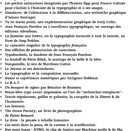
Les petites animations imaginées par Thomas Sipp pour France Culture
pour s’initier à l’histoire de la typographie et à ses usages.
Simulacre
, de l’aliénation à la différenciation, une recherche graphique
d’Ariane Sauvaget.
Tu ne tueras point
, une expérimentation graphique de Gary Colin.
Jean François Porchez ou L’excellence typographique
, un ouvrage des
éditions Adverbum.
La fontaine aux lettres
, ou la typographie racontée à tout le monde, un
livre de Joep Pohlen.
Le caractère singulier de la typographie française.
Des affiches de présentation de caractères.
Typofonderie, la fonderie de Jean François Porchez.
Le Karloff de Peter Bilak, le mariage de la belle & la bête.
Nonpareille, le site de Matthieu Cortat.
Le Jenson et ses descendants.
La typographie et la composition manuelle.
Danse et expériences numériques
par Antigone Debbaut.
Le B.A.T.
Un bouquet de signes
par Béatrice de Boissieu.
Pense-bête typo avant impression ou l’art du “rechercher/remplacer”.
Tracés régulateurs, grilles et gabarits, la conquête de la liberté & de
l’harmonie.
Les formats.
The Green Factory
, un livre de photographies
de Pierre Bessard.
Le livre : la pensée à échelle humaine.
Les mots dans la peau, de la caresse à la scarification.
Des mots logos :
DVNO
, le clip de Justice par Machine molle & So Me,