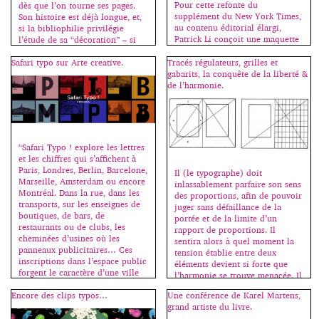
Pour cette refonte du
dès que l’on tourne ses pages.
supplément du New York Times,
Son histoire est déjà longue, et,
au contenu éditorial élargi,
si la bibliophilie privilégie
Patrick Li conçoit une maquette
l’étude de sa “décoration” – si
forte, moderne et brute, en
belle soit-elle –, elle oublie
collaboration avec la nouvelle
Safari typo sur Arte creative.
Tracés régulateurs, grilles et
souvent de mettre en lumière un
rédactrice en chef du magazine,
gabarits, la conquête de la liberté &
autre aspect beaucoup plus
Hanya Yanagihara. La densité du
de l’harmonie.
modeste mais tout aussi
texte induit des pages fortement
intéressant : son […]
construites, qui s’appuient sur
les créations de caractères de la
Fonderie Commercial Type, […]
“Safari Typo ! explore les lettres
et les chiffres qui s’affichent à
Paris, Londres, Berlin, Barcelone,
Il (le typographe) doit
Marseille, Amsterdam ou encore
inlassablement parfaire son sens
Montréal. Dans la rue, dans les
des proportions, afin de pouvoir
transports, sur les enseignes de
juger sans défaillance de la
boutiques, de bars, de
portée et de la limite d’un
restaurants ou de clubs, les
rapport de proportions. Il
cheminées d’usines où les
sentira alors à quel moment la
panneaux publicitaires… Ces
tension établie entre deux
inscriptions dans l’espace public
éléments devient si forte que
forgent le caractère d’une ville
l’harmonie se trouve menacée. Il
aussi […]
apprendra à éviter les rapports
Encore des clips typos…
Une conférence de Karel Martens,
sans tension […]
grand artiste du livre.