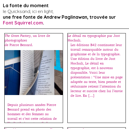
La fonte du moment
le Quicksand, ici en light,
une free fonte de Andrew Paglinawan, trouvée sur
Font Squirrel.com
.
The Green Factory
, un livre de
Le détail en typographie par Jost
photographies
Hochuli.
de Pierre Bessard.
Les éditions B42 continuent leur
travail remarquable autour du
graphisme et de la typographie.
Une édition du livre de Jost
Hochuli, Le détail en
typographie, est à nouveau
disponible. Voici leur
présentation : “Une mise en page
adaptée au texte, bien pensée et
séduisante retient l’attention du
lecteur et suscite chez lui l’envie
de lire. En […]
Depuis plusieurs années Pierre
Bessard prend en photo des
hommes et des femmes au
travail et c’est cette relation de
l’individu à son travail, de
nature bien particulière, qui m’a