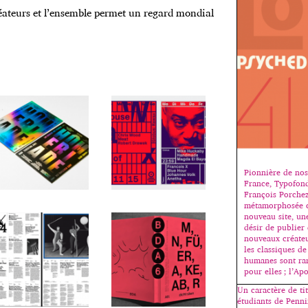
éateurs et l’ensemble permet un regard mondial
Pionnière de nos
France, Typofond
François Porchez
métamorphosée c
nouveau site, une
désir de publier 
nouveaux créateu
les classiques de
humanes sont rare
pour elles ; l’Ap
Un caractère de ti
étudiants de Penn