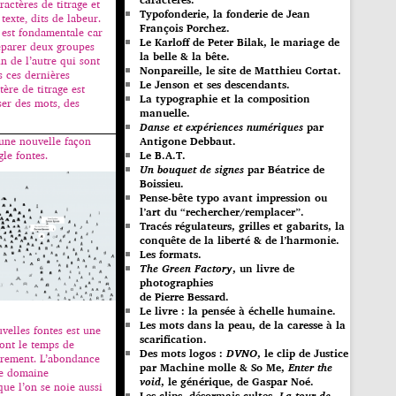
ractères de titrage et
Typofonderie, la fonderie de Jean
 texte, dits de labeur.
François Porchez.
n est fondamentale car
Le Karloff de Peter Bilak, le mariage de
éparer deux groupes
la belle & la bête.
un de l’autre qui sont
Nonpareille, le site de Matthieu Cortat.
 ces dernières
Le Jenson et ses descendants.
ère de titrage est
La typographie et la composition
er des mots, des
manuelle.
Danse et expériences numériques
par
une nouvelle façon
Antigone Debbaut.
le fontes.
Le B.A.T.
Un bouquet de signes
par Béatrice de
Boissieu.
Pense-bête typo avant impression ou
l’art du “rechercher/remplacer”.
Tracés régulateurs, grilles et gabarits, la
conquête de la liberté & de l’harmonie.
Les formats.
The Green Factory
, un livre de
photographies
de Pierre Bessard.
Le livre : la pensée à échelle humaine.
Les mots dans la peau, de la caresse à la
velles fontes est une
scarification.
 ont le temps de
Des mots logos :
DVNO
, le clip de Justice
èrement. L’abondance
par Machine molle & So Me,
Enter the
ce domaine
void
, le générique, de Gaspar Noé.
que l’on se noie aussi
Les clips, désormais cultes,
La tour de