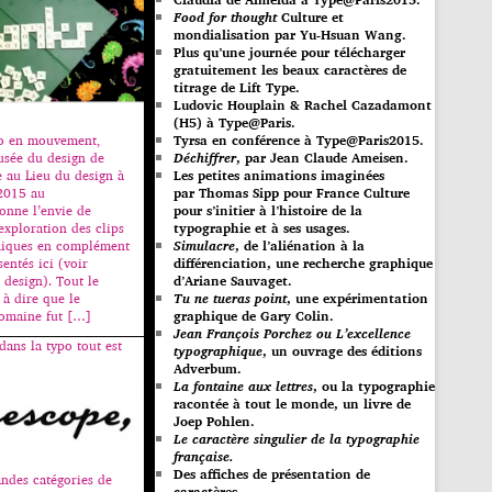
Food for thought
Culture et
mondialisation par Yu-Hsuan Wang.
Plus qu’une journée pour télécharger
gratuitement les beaux caractères de
titrage de Lift Type.
Ludovic Houplain & Rachel Cazadamont
(H5) à Type@Paris.
po en mouvement,
Tyrsa en conférence à Type@Paris2015.
usée du design de
Déchiffrer
, par Jean Claude Ameisen.
e au Lieu du design à
Les petites animations imaginées
2015 au
par Thomas Sipp pour France Culture
nne l’envie de
pour s’initier à l’histoire de la
xploration des clips
typographie et à ses usages.
hiques en complément
Simulacre
, de l’aliénation à la
entés ici (voir
différenciation, une recherche graphique
 design). Tout le
d’Ariane Sauvaget.
à dire que le
Tu ne tueras point
, une expérimentation
domaine fut […]
graphique de Gary Colin.
Jean François Porchez ou L’excellence
dans la typo tout est
typographique
, un ouvrage des éditions
Adverbum.
La fontaine aux lettres
, ou la typographie
racontée à tout le monde, un livre de
Joep Pohlen.
Le caractère singulier de la typographie
française.
Des affiches de présentation de
andes catégories de
caractères.