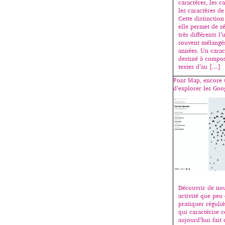
caractères, les ca
les caractères de
Cette distinctio
elle permet de s
très différents l’
souvent mélangés
années. Un caract
destiné à compos
textes d’au […]
Font Map, encore 
d’explorer les Goog
Découvrir de nou
activité que peu
pratiquer réguli
qui caractérise 
aujourd’hui fait 