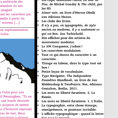
la multitude des
Pise
, de Michel Gondry &
The child
, par
 méandres du net.
les H5
 imaginé
Aimer voir
, un livre d’Hector Obalk
ant les caractères par
aux éditions Hazan.
melle à partir du
Les clubs des livres.
” souvent […]
Il n’y a pas, en typographie, de style
ancien ou moderne, il y a seulement ce
une expérimentation
qui est bon
. Jan Tschichold.
 Colin.
Des affiches pour des artistes du
mouvement moderne.
Le AW Conqueror, j’adore !
Les caractères modulaires.
Tout ce qui donne du caractère à un
caractère.
Titrage ou labeur, dans la typo tout est
bon !
Petite leçon de vocabulaire.
Type Navigator, The Independent
Foundries Handbook
, un livre de Jan
Middendorp & TwoPoints. Net, éditions
Gestalten, Berlin, 2011.
ry Colin pour son
Les mots en liberté futuristes. 2. La
AG Penninghen, “Tu ne
Russie.
st une bande dessinée
Les mots en liberté futuristes. 1. L’Italie.
ui propose de mettre
La typographie, cette chose étrange,
ie d’histoires exposant
omniprésente, et pourtant invisible.
ères de tuer. Deux
L’affiche typographique : quand la lettre
ssuscitants à chaque
fait tout le travail…