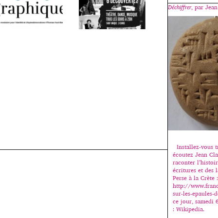
Déchiffrer
, par Jea
Installez-vous t
écoutez Jean Cl
raconter l’histoi
écritures et des 
Perse à la Crète :
http://www.franc
sur-les-epaules-
ce jour, samedi 
: Wikipedia.