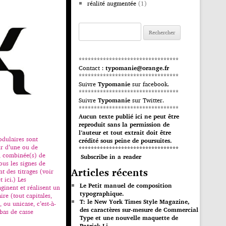
réalité augmentée
(1)
Rechercher :
*********************************
Contact :
typomanie@orange.fr
*********************************
Suivre
Typomanie
sur facebook.
*********************************
Suivre
Typomanie
sur Twitter.
*********************************
Aucun texte publié ici ne peut être
reproduit sans la permission de
l’auteur et tout extrait doit être
odulaires sont
crédité sous peine de poursuites.
ir d’une ou de
*********************************
, combinée(s) de
Subscribe in a reader
ous les signes de
Articles récents
nt des titrages (voir
t ici.) Les
Le Petit manuel de composition
ginent et réalisent un
typographique.
re (tout capitales,
T: le New York Times Style Magazine,
, ou unicase, c’est-à-
des caractères sur-mesure de Commercial
 bas de casse
Type et une nouvelle maquette de
Patrick Li.