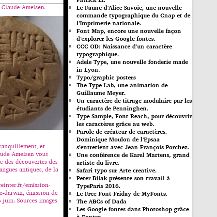
n Claude Ameisen.
Le Faune d’Alice Savoie, une nouvelle
commande typographique du Cnap et de
l’Imprimerie nationale.
Font Map, encore une nouvelle façon
d’explorer les Google fontes.
CCC OD: Naissance d’un caractère
typographique.
Adele Type, une nouvelle fonderie made
in Lyon.
Typo/graphic posters
The Type Lab, une animation de
Guillaume Meyer.
Un caractère de titrage modulaire par les
étudiants de Penninghen.
Type Sample, Font Reach, pour découvrir
les caractères grâce au web.
Parole de créateur de caractères.
Dominique Moulon de l’Epsaa
ranquillement, et
s’entretient avec Jean François Porchez.
aude Ameisen vous
Une conférence de Karel Martens, grand
re des découvertes des
artiste du livre.
langues antiques, de la
Safari typo sur Arte creative.
Peter Bilak présente son travail à
einter.fr/emission-
TypeParis 2016.
de-darwin, émission de
Le Free Font Friday de MyFonts.
6 juin. Sources images
The ABCs of Dada
Les Google fontes dans Photoshop grâce
à Fontea.