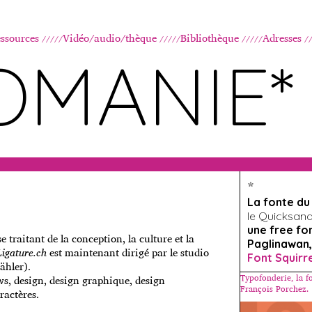
Aller au contenu principal
ssources
Vidéo/audio/thèque
Bibliothèque
Adresses
OMANIE*
*
La fonte d
le Quicksand, 
une free fo
 traitant de la conception, la culture et la
Paglinawan,
Ligature.ch
est maintenant dirigé par le studio
Font Squirr
ähler).
Typofonderie, la f
ews, design, design graphique, design
François Porchez.
ractères.