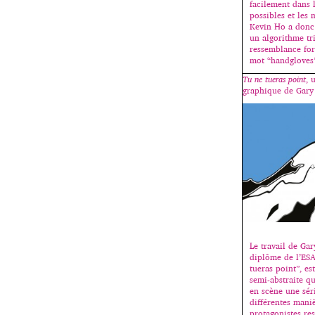
facilement dans 
possibles et les
Kevin Ho a donc
un algorithme tri
ressemblance for
mot “handgloves
Tu ne tueras point
, 
graphique de Gary
Le travail de Ga
diplôme de l’ES
tueras point”, e
semi-abstraite q
en scène une sér
différentes mani
protagonistes re