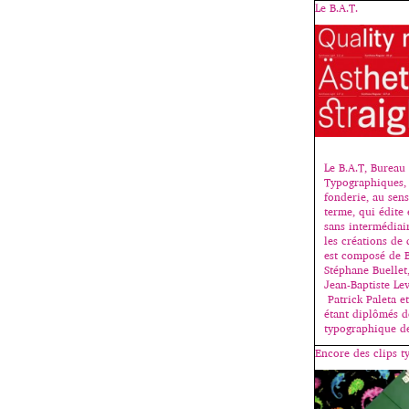
Le B.A.T.
Le B.A.T, Bureau 
Typographiques, 
fonderie, au sen
terme, qui édite 
sans intermédiair
les créations de 
est composé de 
Stéphane Buellet,
Jean-Baptiste Le
Patrick Paleta e
étant diplômés de
typographique de
Encore des clips 