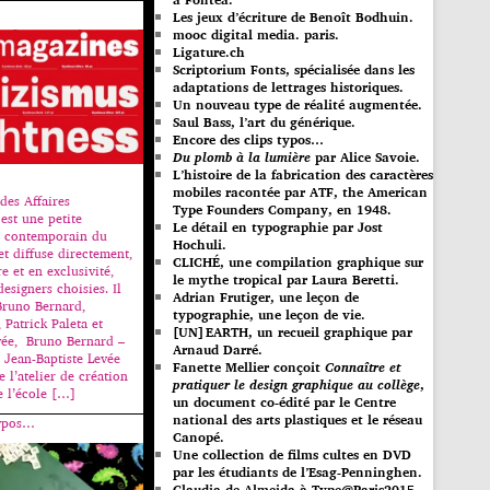
Les jeux d’écriture de Benoît Bodhuin.
mooc digital media. paris.
Ligature.ch
Scriptorium Fonts, spécialisée dans les
adaptations de lettrages historiques.
Un nouveau type de réalité augmentée.
Saul Bass, l’art du générique.
Encore des clips typos…
Du plomb à la lumière
par Alice Savoie.
L’histoire de la fabrication des caractères
mobiles racontée par ATF, the American
des Affaires
Type Founders Company, en 1948.
est une petite
Le détail en typographie par Jost
s contemporain du
Hochuli.
et diffuse directement,
CLICHÉ, une compilation graphique sur
e et en exclusivité,
le mythe tropical par Laura Beretti.
designers choisies. Il
Adrian Frutiger, une leçon de
Bruno Bernard,
typographie, une leçon de vie.
 Patrick Paleta et
[UN]EARTH, un recueil graphique par
vée, Bruno Bernard –
Arnaud Darré.
t Jean-Baptiste Levée
Fanette Mellier conçoit
Connaître et
 l’atelier de création
pratiquer le design graphique au collège
,
 l’école […]
un document co-édité par le Centre
national des arts plastiques et le réseau
typos…
Canopé.
Une collection de films cultes en DVD
par les étudiants de l’Esag-Penninghen.
Claudia de Almeida à Type@Paris2015.