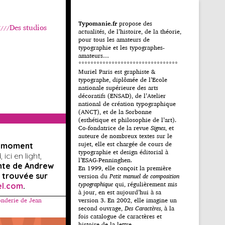
Typomanie.fr
propose des
Des studios
actualités, de l’histoire, de la théorie,
pour tous les amateurs de
typographie et les typographes-
amateurs…
*********************************
Muriel Paris est graphiste &
typographe, diplômée de l’Ecole
nationale supérieure des arts
décoratifs (ENSAD), de l’Atelier
national de création typographique
(ANCT), et de la Sorbonne
(esthétique et philosophie de l’art).
Co-fondatrice de la revue
Signes
, et
auteure de nombreux textes sur le
sujet, elle est chargée de cours de
u moment
typographie et design éditorial à
ici en light,
l’ESAG-Penninghen.
nte de Andrew
En 1999, elle conçoit la première
 trouvée sur
version du
Petit manuel de composition
typographique
qui, régulièrement mis
el.com
.
à jour, en est aujourd’hui à sa
onderie de Jean
version 3. En 2002, elle imagine un
second ouvrage,
Des Caractères
, à la
fois catalogue de caractères et
histoire de la lettre.