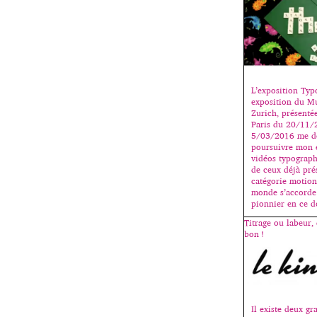
L’exposition Ty
exposition du M
Zurich, présenté
Paris du 20/11/
5/03/2016 me do
poursuivre mon e
vidéos typograp
de ceux déjà prés
catégorie motion
monde s’accorde 
pionnier en ce 
Titrage ou labeur, 
bon !
Il existe deux gr