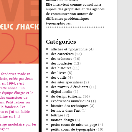
Elle intervient comme consultante
auprès des graphistes et des agences
de communication autour de
différentes problématiques
typographiques.
*********************************
Catégories
affiches et typographie
(4)
des caractères
(23)
des créateurs
(16)
des fonderies
(12)
des histoires
(11)
des livres
(5)
 fonderies made in
des outils
(4)
erie, créée par Jean
des sites spécialisés
(2)
 en 1994, s’est
des travaux d’étudiants
(11)
ette année : un
digital media
(1)
 équipe élargie et le
du design éditorial
(16)
des caractères de
expériences numériques
(1)
rs. Petit retour sur
histoire des techniques
(3)
 la fonderie. Les
les mots dans l’art
(1)
s et j’ai un faible
lettrage
(2)
olline en […]
motion design
(6)
trage modulaire par les
petits cours de mise en page
(4)
inghen.
petits cours de typographie
(10)