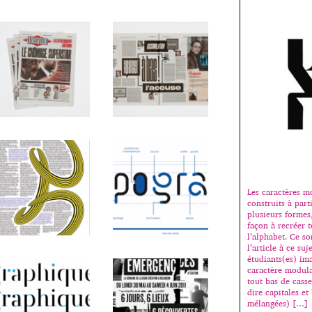
Les caractères m
construits à part
plusieurs formes
façon à recréer t
l’alphabet. Ce so
l’article à ce suje
étudiants(es) ima
caractère modulai
tout bas de casse
dire capitales et
mélangées) […]