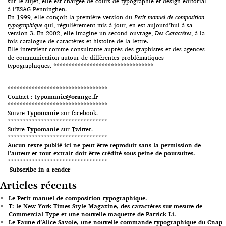
sur le sujet, elle est chargée de cours de typographie et design éditorial
à l’ESAG-Penninghen.
En 1999, elle conçoit la première version du
Petit manuel de composition
typographique
qui, régulièrement mis à jour, en est aujourd’hui à sa
version 3. En 2002, elle imagine un second ouvrage,
Des Caractères
, à la
fois catalogue de caractères et histoire de la lettre.
Elle intervient comme consultante auprès des graphistes et des agences
de communication autour de différentes problématiques
typographiques. *********************************
*********************************
Contact :
typomanie@orange.fr
*********************************
Suivre
Typomanie
sur facebook.
*********************************
Suivre
Typomanie
sur Twitter.
*********************************
Aucun texte publié ici ne peut être reproduit sans la permission de
l’auteur et tout extrait doit être crédité sous peine de poursuites.
*********************************
Subscribe in a reader
Articles récents
Le Petit manuel de composition typographique.
T: le New York Times Style Magazine, des caractères sur-mesure de
Commercial Type et une nouvelle maquette de Patrick Li.
Le Faune d’Alice Savoie, une nouvelle commande typographique du Cnap