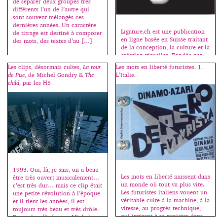
de séparer deux groupes très
différents l’un de l’autre qui
sont souvent mélangés ces
dernières années. Un caractère
Ligature.ch est une publication
de titrage est destiné à composer
en ligne basée en Suisse traitant
des mots, des textes d’au […]
de la conception, la culture et la
création visuelles. Fondée par
Dennis Moya en 2011,
Les clips, désormais cultes,
La tour
Les mots en liberté futuristes. 1.
Ligature.ch est maintenant dirigé
de Pise
, de Michel Gondry &
The
L’Italie.
par le studio Bähler
child
, par les H5
Moya (designers duo Dennis
Moya et Tiffany Bähler). Le site
est composé de différentes
rubriques : interviews, design,
design graphique, design
industriel, photographie, illustra
tion et création de caractères.
Chaque projet est accompagné
d’une […]
1993. Oui, là, je sais, on a beau
Les mots en liberté naissent dans
être très ouvert musicalement…
un monde où tout va plus vite.
c’est très dur… mais ce clip était
Les futuristes italiens vouent un
une petite révolution à l’époque
véritable culte à la machine, à la
et il tient les années, il est
vitesse, au progrès technique,
toujours très beau et très drôle.
qui invitent à se projeter dans
Pour plus d’infos sur Michel