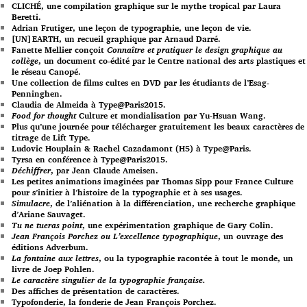
CLICHÉ, une compilation graphique sur le mythe tropical par Laura
Beretti.
Adrian Frutiger, une leçon de typographie, une leçon de vie.
[UN]EARTH, un recueil graphique par Arnaud Darré.
Fanette Mellier conçoit
Connaître et pratiquer le design graphique au
collège
, un document co-édité par le Centre national des arts plastiques et
le réseau Canopé.
Une collection de films cultes en DVD par les étudiants de l’Esag-
Penninghen.
Claudia de Almeida à Type@Paris2015.
Food for thought
Culture et mondialisation par Yu-Hsuan Wang.
Plus qu’une journée pour télécharger gratuitement les beaux caractères de
titrage de Lift Type.
Ludovic Houplain & Rachel Cazadamont (H5) à Type@Paris.
Tyrsa en conférence à Type@Paris2015.
Déchiffrer
, par Jean Claude Ameisen.
Les petites animations imaginées par Thomas Sipp pour France Culture
pour s’initier à l’histoire de la typographie et à ses usages.
Simulacre
, de l’aliénation à la différenciation, une recherche graphique
d’Ariane Sauvaget.
Tu ne tueras point
, une expérimentation graphique de Gary Colin.
Jean François Porchez ou L’excellence typographique
, un ouvrage des
éditions Adverbum.
La fontaine aux lettres
, ou la typographie racontée à tout le monde, un
livre de Joep Pohlen.
Le caractère singulier de la typographie française.
Des affiches de présentation de caractères.
Typofonderie, la fonderie de Jean François Porchez.