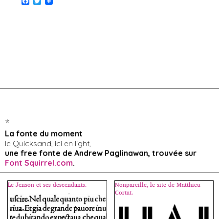
F
T
a
w
c
i
e
t
b
t
o
e
o
r
k
*
La fonte du moment
le Quicksand, ici en light,
une free fonte de Andrew Paglinawan, trouvée sur
Font Squirrel.com
.
Le Jenson et ses descendants.
Nonpareille, le site de Matthieu
Cortat.