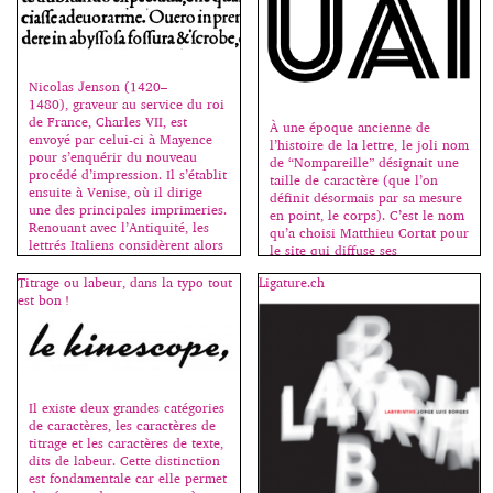
Nicolas Jenson (1420–
1480), graveur au service du roi
de France, Charles VII, est
À une époque ancienne de
envoyé par celui-ci à Mayence
l’histoire de la lettre, le joli nom
pour s’enquérir du nouveau
de “Nompareille” désignait une
procédé d’impression. Il s’établit
taille de caractère (que l’on
ensuite à Venise, où il dirige
définit désormais par sa mesure
une des principales imprimeries.
en point, le corps). C’est le nom
Renouant avec l’Antiquité, les
qu’a choisi Matthieu Cortat pour
lettrés Italiens considèrent alors
le site qui diffuse ses
les lettres lapidaires romaines
productions typographiques. Né
comme le dessin idéal des
Titrage ou labeur, dans la typo tout
Ligature.ch
en 1982 en Suisse, Matthieu
capitales; la minuscule
est bon !
Cortat est dessinateur de […]
carolingienne, influencée par les
[…]
Il existe deux grandes catégories
de caractères, les caractères de
titrage et les caractères de texte,
dits de labeur. Cette distinction
est fondamentale car elle permet