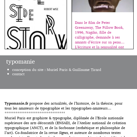
Dans le film de Peter
Greenaway, The Pillow Book,
1996, Nagiko, fille de
calligraphe, demande à ses
amants d’écrire sur sa peau…
L’écriture et la sensualité ont
souvent été mêlées. La plume
caresse, le sens se dévoile, il
typomanie
suffit de pousser le
fantasme (plus d’infos sur le
La connotation est un point
conception du site : Muriel Paris & Guillaume Tirard
film ici). 1996. The Pillow
essentiel en typographie ; bien
contact
Book, un film de Peter
sûr, un texte doit d’abord être lu
Greenaway Dans ce […]
mais son apparence va aussi
suggérer, évoquer, installer
nombre de références. Le choix
du caractère permet de situer
une époque, le lien direct à une
Typomanie.fr
propose des actualités, de l’histoire, de la théorie, pour
esthétique, un ton – comme on
tous les amateurs de typographie et les typographes-amateurs…
parle du ton de la voix – une
*********************************
[…]
Muriel Paris est graphiste & typographe, diplômée de l’Ecole nationale
supérieure des arts décoratifs (ENSAD), de l’Atelier national de création
typographique (ANCT), et de la Sorbonne (esthétique et philosophie de
l’art). Co-fondatrice de la revue
Signes
, et auteure de nombreux textes