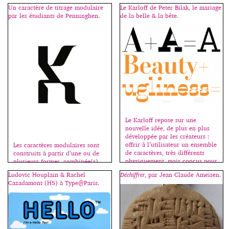
l’avenir et modifient non
Gondry -> ici et ici. 1999. Les
Un caractère de titrage modulaire
Le Karloff de Peter Bilak, le mariage
seulement la production, mais
H5 prennent le relais avec ce
par les étudiants de Penninghen.
de la belle & la bête.
aussi le comportement
clip […]
individuel et la sensation même
de l’univers. L’inspiration
futuriste […]
Le Karloff repose sur une
nouvelle idée, de plus en plus
développée par les créateurs :
offrir à l’utilisateur un ensemble
Les caractères modulaires sont
de caractères, très différents
construits à partir d’une ou de
physiquement, mais conçus pour
plusieurs formes, combinée(s)
aller de pair. Avec beaucoup
de façon à recréer tous les
Ludovic Houplain & Rachel
Déchiffrer
, par Jean Claude Ameisen.
d’humour, Peter Bilak, de la
signes de l’alphabet. Ce sont des
Cazadamont (H5) à Type@Paris.
fonderie Typothèque, interroge
titrages (voir l’article à ce sujet
les codes du bon goût en alliant
ici.) Les étudiants(es) imaginent
laideur et beauté, le
et réalisent un caractère
typographiquement correct et
modulaire (tout capitales, tout
[…]
bas de casse, ou unicase, c’est-à-
dire capitales et bas de casse