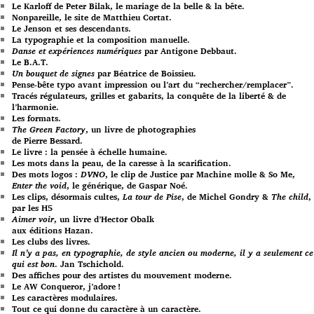
Le Karloff de Peter Bilak, le mariage de la belle & la bête.
Nonpareille, le site de Matthieu Cortat.
Le Jenson et ses descendants.
La typographie et la composition manuelle.
Danse et expériences numériques
par Antigone Debbaut.
Le B.A.T.
Un bouquet de signes
par Béatrice de Boissieu.
Pense-bête typo avant impression ou l’art du “rechercher/remplacer”.
Tracés régulateurs, grilles et gabarits, la conquête de la liberté & de
l’harmonie.
Les formats.
The Green Factory
, un livre de photographies
de Pierre Bessard.
Le livre : la pensée à échelle humaine.
Les mots dans la peau, de la caresse à la scarification.
Des mots logos :
DVNO
, le clip de Justice par Machine molle & So Me,
Enter the void
, le générique, de Gaspar Noé.
Les clips, désormais cultes,
La tour de Pise
, de Michel Gondry &
The child
,
par les H5
Aimer voir
, un livre d’Hector Obalk
aux éditions Hazan.
Les clubs des livres.
Il n’y a pas, en typographie, de style ancien ou moderne, il y a seulement ce
qui est bon
. Jan Tschichold.
Des affiches pour des artistes du mouvement moderne.
Le AW Conqueror, j’adore !
Les caractères modulaires.
Tout ce qui donne du caractère à un caractère.