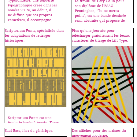
Typofonderie, une fonderie
Le travail de Gary Colin pour
typographique créée dans les
son diplôme de l’ESAG
années 90. Si, au début, il
Penninghen, “Tu ne tueras
ne diffuse que ses propres
point”, est une bande dessinée
caractères, il accompagne
semi-abstraite qui propose de
maintenant d’autres créateurs
mettre en scène une série
qu’il commercialise également.
d’histoires exposant différentes
Scriptorium Fonts, spécialisée dans
Plus qu’une journée pour
En parallèle, il est à la tête
manières de tuer. Deux
les adaptations de lettrages
télécharger gratuitement les beaux
de ZeCraft qui crée des
protagonistes ressuscitants à
historiques.
caractères de titrage de Lift Type.
caractères sur-mesure pour des
chaque fois interprètent de
entreprises, des
manière nouvelle le “cartoon” et
marques. Créateur de
abordent par l’humour et le
caractères est la terminologie
second degré le […]
précise qu’il utilise pour définir
son métier, […]
Scriptorium Fonts est une
fonderie basée à Austin, Texas,
fondée en 1992 par le designer
Saul Bass, l’art du générique.
Des affiches pour des artistes du
de jeu, éditeur et historien Dave
mouvement moderne.