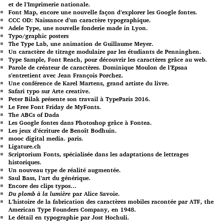
et de l’Imprimerie nationale.
Font Map, encore une nouvelle façon d’explorer les Google fontes.
CCC OD: Naissance d’un caractère typographique.
Adele Type, une nouvelle fonderie made in Lyon.
Typo/graphic posters
The Type Lab, une animation de Guillaume Meyer.
Un caractère de titrage modulaire par les étudiants de Penninghen.
Type Sample, Font Reach, pour découvrir les caractères grâce au web.
Parole de créateur de caractères. Dominique Moulon de l’Epsaa
s’entretient avec Jean François Porchez.
Une conférence de Karel Martens, grand artiste du livre.
Safari typo sur Arte creative.
Peter Bilak présente son travail à TypeParis 2016.
Le Free Font Friday de MyFonts.
The ABCs of Dada
Les Google fontes dans Photoshop grâce à Fontea.
Les jeux d’écriture de Benoît Bodhuin.
mooc digital media. paris.
Ligature.ch
Scriptorium Fonts, spécialisée dans les adaptations de lettrages
historiques.
Un nouveau type de réalité augmentée.
Saul Bass, l’art du générique.
Encore des clips typos…
Du plomb à la lumière
par Alice Savoie.
L’histoire de la fabrication des caractères mobiles racontée par ATF, the
American Type Founders Company, en 1948.
Le détail en typographie par Jost Hochuli.