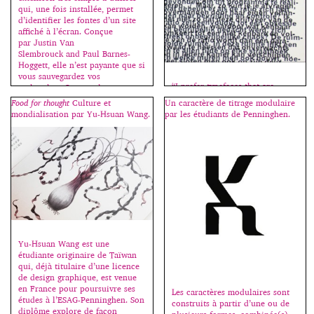
qui, une fois installée, permet
d’identifier les fontes d’un site
affiché à l’écran. Conçue
par Justin Van
Slembrouck and Paul Barnes-
Hoggett, elle n’est payante que si
vous sauvegardez vos
“I prefer typefaces that are
recherches. On peut la
uneasy… imper­fect… like jazz.
télécharger ici
Food for thought
Culture et
Un caractère de titrage modulaire
It’s more believ­able.”
: www.typesample.com.
mondialisation par Yu-Hsuan Wang.
par les étudiants de Penninghen.
[…]
Yu-Hsuan Wang est une
étudiante originaire de Taïwan
qui, déjà titulaire d’une licence
de design graphique, est venue
en France pour poursuivre ses
Les caractères modulaires sont
études à l’ESAG-Penninghen. Son
construits à partir d’une ou de
diplôme explore de façon