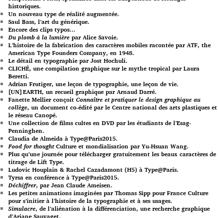
historiques.
Un nouveau type de réalité augmentée.
Saul Bass, l’art du générique.
Encore des clips typos…
Du plomb à la lumière
par Alice Savoie.
L’histoire de la fabrication des caractères mobiles racontée par ATF, the
American Type Founders Company, en 1948.
Le détail en typographie par Jost Hochuli.
CLICHÉ, une compilation graphique sur le mythe tropical par Laura
Beretti.
Adrian Frutiger, une leçon de typographie, une leçon de vie.
[UN]EARTH, un recueil graphique par Arnaud Darré.
Fanette Mellier conçoit
Connaître et pratiquer le design graphique au
collège
, un document co-édité par le Centre national des arts plastiques et
le réseau Canopé.
Une collection de films cultes en DVD par les étudiants de l’Esag-
Penninghen.
Claudia de Almeida à Type@Paris2015.
Food for thought
Culture et mondialisation par Yu-Hsuan Wang.
Plus qu’une journée pour télécharger gratuitement les beaux caractères de
titrage de Lift Type.
Ludovic Houplain & Rachel Cazadamont (H5) à Type@Paris.
Tyrsa en conférence à Type@Paris2015.
Déchiffrer
, par Jean Claude Ameisen.
Les petites animations imaginées par Thomas Sipp pour France Culture
pour s’initier à l’histoire de la typographie et à ses usages.
Simulacre
, de l’aliénation à la différenciation, une recherche graphique
d’Ariane Sauvaget.