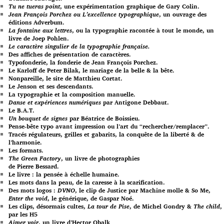
Tu ne tueras point
, une expérimentation graphique de Gary Colin.
Jean François Porchez ou L’excellence typographique
, un ouvrage des
éditions Adverbum.
La fontaine aux lettres
, ou la typographie racontée à tout le monde, un
livre de Joep Pohlen.
Le caractère singulier de la typographie française.
Des affiches de présentation de caractères.
Typofonderie, la fonderie de Jean François Porchez.
Le Karloff de Peter Bilak, le mariage de la belle & la bête.
Nonpareille, le site de Matthieu Cortat.
Le Jenson et ses descendants.
La typographie et la composition manuelle.
Danse et expériences numériques
par Antigone Debbaut.
Le B.A.T.
Un bouquet de signes
par Béatrice de Boissieu.
Pense-bête typo avant impression ou l’art du “rechercher/remplacer”.
Tracés régulateurs, grilles et gabarits, la conquête de la liberté & de
l’harmonie.
Les formats.
The Green Factory
, un livre de photographies
de Pierre Bessard.
Le livre : la pensée à échelle humaine.
Les mots dans la peau, de la caresse à la scarification.
Des mots logos :
DVNO
, le clip de Justice par Machine molle & So Me,
Enter the void
, le générique, de Gaspar Noé.
Les clips, désormais cultes,
La tour de Pise
, de Michel Gondry &
The child
,
par les H5
Aimer voir
, un livre d’Hector Obalk