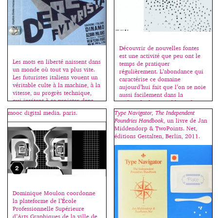
vivent au milieu d’objets
graphiques […]
Découvrir de nouvelles fontes
est une activité que peu ont le
Les mots en liberté naissent dans
temps de pratiquer
un monde où tout va plus vite.
régulièrement. L’abondance qui
Les futuristes italiens vouent un
caractérise ce domaine
véritable culte à la machine, à la
aujourd’hui fait que l’on se noie
vitesse, au progrès technique,
aussi facilement dans la
qui invitent à se projeter dans
multitude des possibles et les
l’avenir et modifient non
méandres du net. Kevin Ho a
mooc digital media. paris.
Type Navigator, The Independent
seulement la production, mais
donc imaginé un algorithme
Foundries Handbook
, un livre de Jan
aussi le comportement
triant les caractères par
Middendorp & TwoPoints. Net,
individuel et la sensation même
ressemblance formelle à partir
éditions Gestalten, Berlin, 2011.
de l’univers. L’inspiration
du mot “handgloves” souvent
futuriste […]
[…]
Dominique Moulon coordonne
la plateforme de l’École
Professionnelle Supérieure
d’Arts Graphiques de la ville de