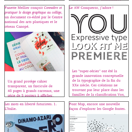
plusieurs formes, combinée(s)
poétique les changements
de façon à recréer tous les
Fanette Mellier conçoit
Connaître et
Le AW Conqueror, j’adore !
apportés par la mondialisation
signes de l’alphabet. Ce sont des
pratiquer le design graphique au collège
,
et le métissage des cultures. À
titrages (voir l’article à ce sujet
un document co-édité par le Centre
partir de la cuisine, il construit
ici.) Les étudiants(es) imaginent
national des arts plastiques et le
une sorte de métaphore pour
et réalisent un caractère
réseau Canopé.
[…]
modulaire (tout capitales, tout
bas de casse, ou unicase, c’est-à-
dire capitales et bas de casse
mélangées) […]
Les “super-séries” ont été la
grande innovation conceptuelle
de la typographie de la fin du
Un grand protège cahier
XXe siècle. Ces créations ne
transparent, un fascicule de
trouvant pas leur place dans les
48 pages à grands carreaux, une
familles de la classification Vox,
série de 5 posters à afficher,
j’ai décidé de leur en dédier une
c’est la rentrée, bienvenue au
Les mots en liberté futuristes. 1.
Font Map, encore une nouvelle
nouvelle, la famille des
collège ! Fanette Mellier invente
L’Italie.
façon d’explorer les Google fontes.
“sériales”. Les premières sériales
la madeleine qui nous renvoie à
sont des caractères à variantes, –
nos premières émotions
le plus souvent […]
graphiques, souvent liées à
l’école. Cahiers, stylos, livres,
tous les jeunes des pays riches