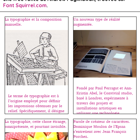
Font Squirrel.com
.
La typographie et la composition
Un nouveau type de réalité
manuelle.
augmentée.
Fondé par Paul Ferragut et Ann-
Kristin Abel, le Convivial studio,
Le terme de typographie est à
basé à Londres, expérimente à
l’origine employé pour définir
travers des projets et
les impressions obtenues par le
installations artistiques en
relief. Spécifiquement, il désigne
utilisant une technologie
la composition de textes à l’aide
innovante. On peut lire sur le
de caractères mobiles fondus
La typographie, cette chose étrange,
Parole de créateur de caractères.
blog Graphiline : Si cette
dans un alliage de plomb,
omniprésente, et pourtant invisible.
Dominique Moulon de l’Epsaa
nouvelle technique fonctionne
d’antimoine et d’étain et coulés
s’entretient avec Jean François
sans téléphone portable, elle
dans des matrices, obtenues à
Porchez.
nécessite cependant un