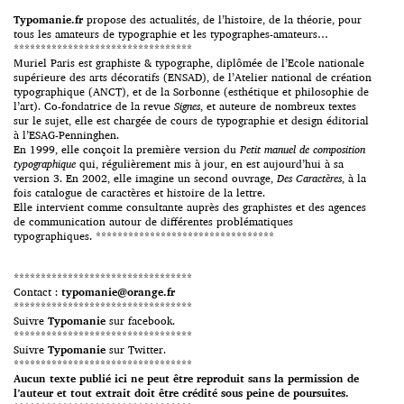
Typomanie.fr
propose des actualités, de l’histoire, de la théorie, pour
tous les amateurs de typographie et les typographes-amateurs…
*********************************
Muriel Paris est graphiste & typographe, diplômée de l’Ecole nationale
supérieure des arts décoratifs (ENSAD), de l’Atelier national de création
typographique (ANCT), et de la Sorbonne (esthétique et philosophie de
l’art). Co-fondatrice de la revue
Signes
, et auteure de nombreux textes
sur le sujet, elle est chargée de cours de typographie et design éditorial
à l’ESAG-Penninghen.
En 1999, elle conçoit la première version du
Petit manuel de composition
typographique
qui, régulièrement mis à jour, en est aujourd’hui à sa
version 3. En 2002, elle imagine un second ouvrage,
Des Caractères
, à la
fois catalogue de caractères et histoire de la lettre.
Elle intervient comme consultante auprès des graphistes et des agences
de communication autour de différentes problématiques
typographiques. *********************************
*********************************
Contact :
typomanie@orange.fr
*********************************
Suivre
Typomanie
sur facebook.
*********************************
Suivre
Typomanie
sur Twitter.
*********************************
Aucun texte publié ici ne peut être reproduit sans la permission de
l’auteur et tout extrait doit être crédité sous peine de poursuites.