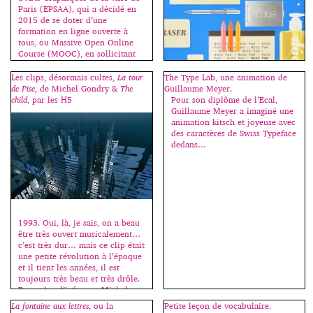
Paris (EPSAA), qui a décidé en
2015 de se doter d’une
formation en ligne ouverte à
tous, ou Massive Open Online
Course (MOOC), en sollicitant
les compétences et en exploitant
les ressources dédiées à
Les clips, désormais cultes,
La tour
The Type Lab, une animation de
l’enseignement des médias
de Pise
, de Michel Gondry &
The
Guillaume Meyer.
digitaux. Ainsi le MOOC de
child
, par les H5
Pour son diplôme de l’Ecal,
l’EPSAA Ville de Paris […]
Guillaume Meyer a imaginé une
C’est avec cet ouvrage que
animation kitsch et joyeuse avec
j’inaugure ma rubrique “des
des caractères de Swiss Typeface
livres”. Il n’est pas dans mon
dedans…
intention de chroniquer toutes
les sorties en relation avec la
typographie, mais seulement les
indispensables, les nécessaires.
Moi-même, j’achète assez peu de
livres sur le sujet ; si beaucoup
d’ouvrages sortent chaque
1993. Oui, là, je sais, on a beau
année, assez peu sont
être très ouvert musicalement…
importants. Et c’est sur ceux-là
c’est très dur… mais ce clip était
que […]
une petite révolution à l’époque
et il tient les années, il est
toujours très beau et très drôle.
Pour plus d’infos sur Michel
Gondry -> ici et ici. 1999. Les
La fontaine aux lettres
, ou la
Petite leçon de vocabulaire.
H5 prennent le relais avec ce