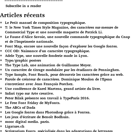
*********************************
Subscribe in a reader
Articles récents
Le Petit manuel de composition typographique.
T: le New York Times Style Magazine, des caractères sur-mesure de
Commercial Type et une nouvelle maquette de Patrick Li.
Le Faune d’Alice Savoie, une nouvelle commande typographique du Cnap
et de l’Imprimerie nationale.
Font Map, encore une nouvelle façon d’explorer les Google fontes.
CCC OD: Naissance d’un caractère typographique.
Adele Type, une nouvelle fonderie made in Lyon.
Typo/graphic posters
The Type Lab, une animation de Guillaume Meyer.
Un caractère de titrage modulaire par les étudiants de Penninghen.
Type Sample, Font Reach, pour découvrir les caractères grâce au web.
Parole de créateur de caractères. Dominique Moulon de l’Epsaa
s’entretient avec Jean François Porchez.
Une conférence de Karel Martens, grand artiste du livre.
Safari typo sur Arte creative.
Peter Bilak présente son travail à TypeParis 2016.
Le Free Font Friday de MyFonts.
The ABCs of Dada
Les Google fontes dans Photoshop grâce à Fontea.
Les jeux d’écriture de Benoît Bodhuin.
mooc digital media. paris.
Ligature.ch
Scriptorium Fonts, spécialisée dans les adaptations de lettrages