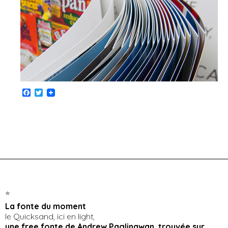
F
T
a
w
c
i
e
t
b
t
o
e
o
r
k
*
La fonte du moment
le Quicksand, ici en light,
une free fonte de Andrew Paglinawan, trouvée sur