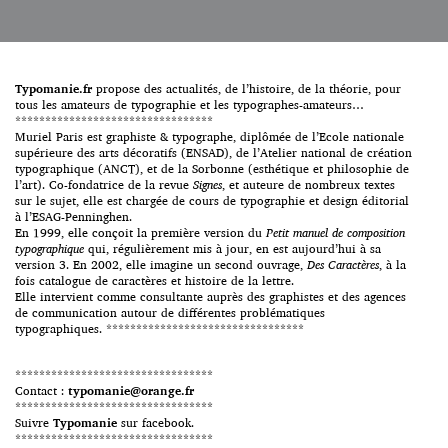
main d’anciens d’artistes
ou calligraphes comme Alphons
Mucha, William Morris, Willy
Pogany, Arthur Rackham et
Howard Pyle. Leur catalogue
comprend actuellement plus
Typomanie.fr
propose des actualités, de l’histoire, de la théorie, pour
[…]
tous les amateurs de typographie et les typographes-amateurs…
*********************************
Muriel Paris est graphiste & typographe, diplômée de l’Ecole nationale
supérieure des arts décoratifs (ENSAD), de l’Atelier national de création
typographique (ANCT), et de la Sorbonne (esthétique et philosophie de
l’art). Co-fondatrice de la revue
Signes
, et auteure de nombreux textes
sur le sujet, elle est chargée de cours de typographie et design éditorial
à l’ESAG-Penninghen.
En 1999, elle conçoit la première version du
Petit manuel de composition
typographique
qui, régulièrement mis à jour, en est aujourd’hui à sa
version 3. En 2002, elle imagine un second ouvrage,
Des Caractères
, à la
fois catalogue de caractères et histoire de la lettre.
Elle intervient comme consultante auprès des graphistes et des agences
de communication autour de différentes problématiques
typographiques. *********************************
*********************************
Contact :
typomanie@orange.fr
*********************************
Suivre
Typomanie
sur facebook.
*********************************