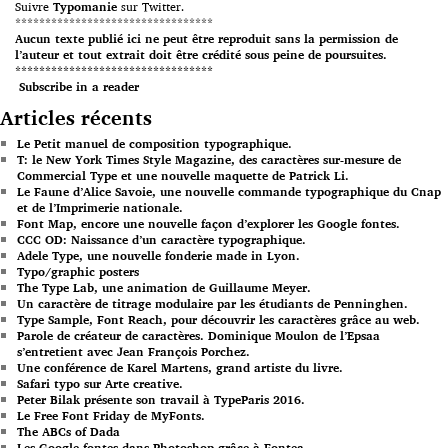
Suivre
Typomanie
sur Twitter.
*********************************
Aucun texte publié ici ne peut être reproduit sans la permission de
l’auteur et tout extrait doit être crédité sous peine de poursuites.
*********************************
Subscribe in a reader
Articles récents
Le Petit manuel de composition typographique.
T: le New York Times Style Magazine, des caractères sur-mesure de
Commercial Type et une nouvelle maquette de Patrick Li.
Le Faune d’Alice Savoie, une nouvelle commande typographique du Cnap
et de l’Imprimerie nationale.
Font Map, encore une nouvelle façon d’explorer les Google fontes.
CCC OD: Naissance d’un caractère typographique.
Adele Type, une nouvelle fonderie made in Lyon.
Typo/graphic posters
The Type Lab, une animation de Guillaume Meyer.
Un caractère de titrage modulaire par les étudiants de Penninghen.
Type Sample, Font Reach, pour découvrir les caractères grâce au web.
Parole de créateur de caractères. Dominique Moulon de l’Epsaa
s’entretient avec Jean François Porchez.
Une conférence de Karel Martens, grand artiste du livre.
Safari typo sur Arte creative.
Peter Bilak présente son travail à TypeParis 2016.
Le Free Font Friday de MyFonts.
The ABCs of Dada
Les Google fontes dans Photoshop grâce à Fontea.