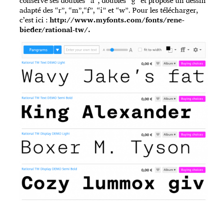
conserve ses doubles “a”, doubles “g” et propose un dessin
adapté des “r”, “m”,“f”, “i” et “w”. Pour les télécharger,
c’est ici :
http://www.myfonts.com/fonts/rene-
bieder/rational-tw/
.