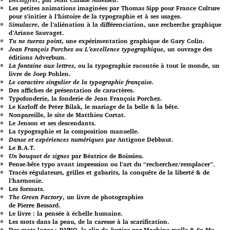
Les petites animations imaginées par Thomas Sipp pour France Culture
pour s’initier à l’histoire de la typographie et à ses usages.
Simulacre
, de l’aliénation à la différenciation, une recherche graphique
d’Ariane Sauvaget.
Tu ne tueras point
, une expérimentation graphique de Gary Colin.
Jean François Porchez ou L’excellence typographique
, un ouvrage des
éditions Adverbum.
La fontaine aux lettres
, ou la typographie racontée à tout le monde, un
livre de Joep Pohlen.
Le caractère singulier de la typographie française.
Des affiches de présentation de caractères.
Typofonderie, la fonderie de Jean François Porchez.
Le Karloff de Peter Bilak, le mariage de la belle & la bête.
Nonpareille, le site de Matthieu Cortat.
Le Jenson et ses descendants.
La typographie et la composition manuelle.
Danse et expériences numériques
par Antigone Debbaut.
Le B.A.T.
Un bouquet de signes
par Béatrice de Boissieu.
Pense-bête typo avant impression ou l’art du “rechercher/remplacer”.
Tracés régulateurs, grilles et gabarits, la conquête de la liberté & de
l’harmonie.
Les formats.
The Green Factory
, un livre de photographies
de Pierre Bessard.
Le livre : la pensée à échelle humaine.
Les mots dans la peau, de la caresse à la scarification.
Des mots logos :
DVNO
, le clip de Justice par Machine molle & So Me,