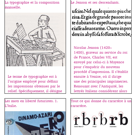
récents, permettant ainsi de les
“Cette session en français se
La typographie et la composition
Le Jenson et ses descendants.
tester et d’acheter les fontes
déroule dans le cadre des
manuelle.
complémentaires si affinités.
conférences Type@Paris,
Aujourd’hui MyFonts offre 4
organisées par Jean François
variantes du Rational de Rene
Porchez. Dès 99, Alexis Taïeb
Bieder (2016). Il s’agit de la
(Tyrsa) découvre le graffiti et y
déclinaison monospace de cette
fait ses premières armes, ses
néo-grotesque qui conserve ses
premières esquisses de lettres.
doubles “a”, […]
De là naitra sa vocation et son
amour de la typographie qui
Nicolas Jenson (1420–
guidera naturellement son
1480), graveur au service du roi
parcours scolaire. Diplômé des
de France, Charles VII, est
[…]
envoyé par celui-ci à Mayence
pour s’enquérir du nouveau
procédé d’impression. Il s’établit
Le terme de typographie est à
ensuite à Venise, où il dirige
l’origine employé pour définir
une des principales imprimeries.
les impressions obtenues par le
Renouant avec l’Antiquité, les
relief. Spécifiquement, il désigne
lettrés Italiens considèrent alors
la composition de textes à l’aide
les lettres lapidaires romaines
de caractères mobiles fondus
comme le dessin idéal des
Les mots en liberté futuristes. 1.
Tout ce qui donne du caractère à un
dans un alliage de plomb,
capitales; la minuscule
L’Italie.
caractère.
d’antimoine et d’étain et coulés
carolingienne, influencée par les
dans des matrices, obtenues à
[…]
partir de poinçons originaux
gravés en acier trempé. La
gravure […]