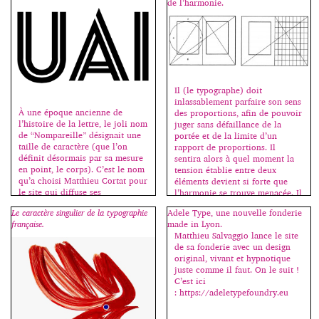
de l’harmonie.
La connotation est un point
ressemblance formelle à partir
essentiel en typographie ; bien
du mot “handgloves” souvent
sûr, un texte doit d’abord être lu
[…]
mais son apparence va aussi
suggérer, évoquer, installer
nombre de références. Le choix
du caractère permet de situer
une époque, le lien direct à une
Il (le typographe) doit
esthétique, un ton – comme on
inlassablement parfaire son sens
parle du ton de la voix – une
À une époque ancienne de
des proportions, afin de pouvoir
[…]
l’histoire de la lettre, le joli nom
juger sans défaillance de la
de “Nompareille” désignait une
portée et de la limite d’un
taille de caractère (que l’on
rapport de proportions. Il
définit désormais par sa mesure
sentira alors à quel moment la
en point, le corps). C’est le nom
tension établie entre deux
qu’a choisi Matthieu Cortat pour
éléments devient si forte que
le site qui diffuse ses
l’harmonie se trouve menacée. Il
productions typographiques. Né
apprendra à éviter les rapports
Le caractère singulier de la typographie
Adele Type, une nouvelle fonderie
en 1982 en Suisse, Matthieu
sans tension […]
française.
made in Lyon.
Cortat est dessinateur de […]
Matthieu Salvaggio lance le site
de sa fonderie avec un design
original, vivant et hypnotique
juste comme il faut. On le suit !
C’est ici
: https://adeletypefoundry.eu