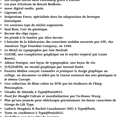
Les jeux d’écriture de Benoît Bodhuin.
mooc digital media. paris.
Ligature.ch
Scriptorium Fonts, spécialisée dans les adaptations de lettrages
historiques.
Un nouveau type de réalité augmentée.
Saul Bass, l’art du générique.
Encore des clips typos…
Du plomb à la lumière
par Alice Savoie.
L’histoire de la fabrication des caractères mobiles racontée par ATF, the
American Type Founders Company, en 1948.
Le détail en typographie par Jost Hochuli.
CLICHÉ, une compilation graphique sur le mythe tropical par Laura
Beretti.
Adrian Frutiger, une leçon de typographie, une leçon de vie.
[UN]EARTH, un recueil graphique par Arnaud Darré.
Fanette Mellier conçoit
Connaître et pratiquer le design graphique au
collège
, un document co-édité par le Centre national des arts plastiques et
le réseau Canopé.
Une collection de films cultes en DVD par les étudiants de l’Esag-
Penninghen.
Claudia de Almeida à Type@Paris2015.
Food for thought
Culture et mondialisation par Yu-Hsuan Wang.
Plus qu’une journée pour télécharger gratuitement les beaux caractères de
titrage de Lift Type.
Ludovic Houplain & Rachel Cazadamont (H5) à Type@Paris.
Tyrsa en conférence à Type@Paris2015.
Déchiffrer
, par Jean Claude Ameisen.