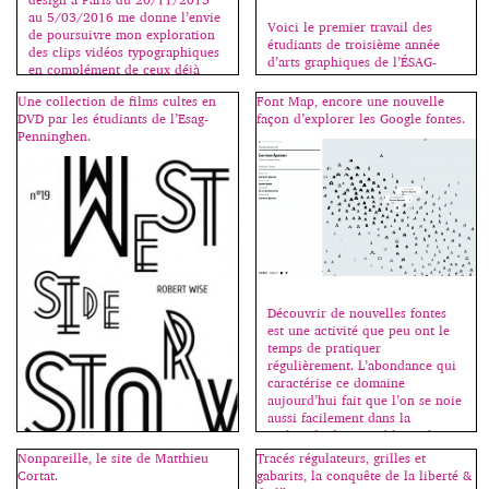
au 5/03/2016 me donne l’envie
Voici le premier travail des
de poursuivre mon exploration
étudiants de troisième année
des clips vidéos typographiques
d’arts graphiques de l’ÉSAG-
en complément de ceux déjà
Penninghen, une affiche-
présentés ici (voir catégorie
specimen, à la fois présentation
Une collection de films cultes en
Font Map, encore une nouvelle
motion design). Tout le monde
fonctionnelle, esthétique et
DVD par les étudiants de l’Esag-
façon d’explorer les Google fontes.
s’accorde à dire que le pionnier
pédagogique d’un grand
Penninghen.
en ce domaine fut […]
caractère de l’histoire
typographique. Cliquez sur une
image pour démarrer le
diaporama. Merci à Jeff Blunden
qui m’assiste pour ce cours.
Découvrir de nouvelles fontes
est une activité que peu ont le
temps de pratiquer
régulièrement. L’abondance qui
caractérise ce domaine
aujourd’hui fait que l’on se noie
aussi facilement dans la
multitude des possibles et les
méandres du net. Kevin Ho a
Nonpareille, le site de Matthieu
Tracés régulateurs, grilles et
donc imaginé un algorithme
Cortat.
gabarits, la conquête de la liberté &
triant les caractères par