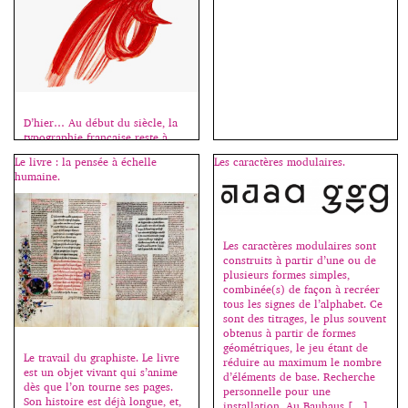
D’hier… Au début du siècle, la
typographie française reste à
l’écart des mouvements d’avant-
Le livre : la pensée à échelle
Les caractères modulaires.
gardes européens qui inventent
humaine.
le graphisme moderne, et des
recherches plus traditionnelles
de dessinateurs travaillant pour
les fabricants de nouvelles
machines à composer. Après des
Les caractères modulaires sont
siècles d’une grande richesse – il
construits à partir d’une ou de
suffit de citer les noms de
plusieurs formes simples,
Geoffroy Tory, Claude
combinée(s) de façon à recréer
Garamond, Philippe […]
tous les signes de l’alphabet. Ce
sont des titrages, le plus souvent
obtenus à partir de formes
géométriques, le jeu étant de
Le travail du graphiste. Le livre
réduire au maximum le nombre
est un objet vivant qui s’anime
d’éléments de base. Recherche
dès que l’on tourne ses pages.
personnelle pour une
Son histoire est déjà longue, et,
installation. Au Bauhaus […]