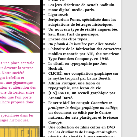
Les jeux d’écriture de Benoît Bodhuin.
mooc digital media. paris.
Ligature.ch
Scriptorium Fonts, spécialisée dans les
adaptations de lettrages historiques.
Un nouveau type de réalité augmentée.
Saul Bass, l’art du générique.
Encore des clips typos…
Du plomb à la lumière
par Alice Savoie.
L’histoire de la fabrication des caractères
mobiles racontée par ATF, the American
Type Founders Company, en 1948.
is une place centrale
Le détail en typographie par Jost
r devenir la vitrine
Hochuli.
. Notre société
CLICHÉ, une compilation graphique sur
es irréelles et
le mythe tropical par Laura Beretti.
éent une gigantesque
Adrian Frutiger, une leçon de
tion et altération des
typographie, une leçon de vie.
e une distorsion entre
[UN]EARTH, un recueil graphique par
celui que l’on porte
Arnaud Darré.
mulacre propose donc
Fanette Mellier conçoit
Connaître et
]
pratiquer le design graphique au collège
,
un document co-édité par le Centre
 spécialisée dans les
national des arts plastiques et le réseau
rages historiques.
Canopé.
Une collection de films cultes en DVD
par les étudiants de l’Esag-Penninghen.
Claudia de Almeida à Type@Paris2015.