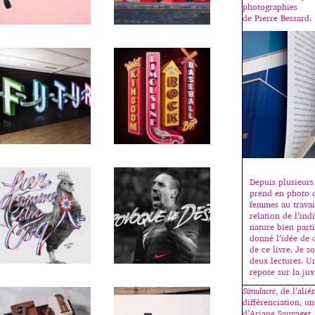
photographies
de Pierre Bessard.
Depuis plusieurs
prend en photo 
femmes au travail
relation de l’ind
nature bien parti
donné l’idée de 
de ce livre. Je s
deux lectures. U
repose sur la ju
Simulacre
, de l’alié
différenciation, u
d’Ariane Sauvaget.