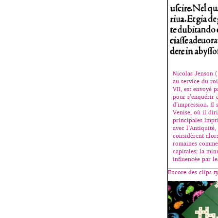
Nicolas Jenson 
au service du ro
VII, est envoyé 
pour s’enquérir
d’impression. Il s
Venise, où il dir
principales impr
avec l’Antiquité, 
considèrent alors
romaines comme 
capitales; la min
influencée par l
Encore des clips 