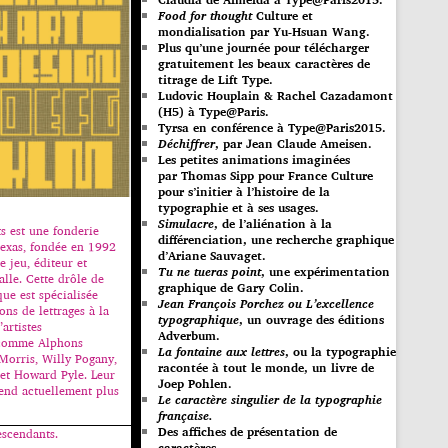
Food for thought
Culture et
mondialisation par Yu-Hsuan Wang.
Plus qu’une journée pour télécharger
gratuitement les beaux caractères de
titrage de Lift Type.
Ludovic Houplain & Rachel Cazadamont
(H5) à Type@Paris.
Tyrsa en conférence à Type@Paris2015.
Déchiffrer
, par Jean Claude Ameisen.
Les petites animations imaginées
par Thomas Sipp pour France Culture
pour s’initier à l’histoire de la
typographie et à ses usages.
Simulacre
, de l’aliénation à la
s est une fonderie
différenciation, une recherche graphique
Texas, fondée en 1992
d’Ariane Sauvaget.
e jeu, éditeur et
Tu ne tueras point
, une expérimentation
alle. Cette drôle de
graphique de Gary Colin.
ue est spécialisée
Jean François Porchez ou L’excellence
ons de lettrages à la
typographique
, un ouvrage des éditions
artistes
Adverbum.
 comme Alphons
La fontaine aux lettres
, ou la typographie
Morris, Willy Pogany,
racontée à tout le monde, un livre de
et Howard Pyle. Leur
Joep Pohlen.
end actuellement plus
Le caractère singulier de la typographie
française.
Des affiches de présentation de
escendants.
caractères.