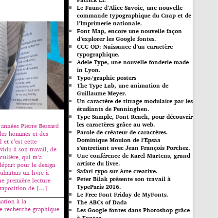
Le Faune d’Alice Savoie, une nouvelle
commande typographique du Cnap et de
l’Imprimerie nationale.
Font Map, encore une nouvelle façon
d’explorer les Google fontes.
CCC OD: Naissance d’un caractère
typographique.
Adele Type, une nouvelle fonderie made
in Lyon.
Typo/graphic posters
The Type Lab, une animation de
Guillaume Meyer.
Un caractère de titrage modulaire par les
étudiants de Penninghen.
Type Sample, Font Reach, pour découvrir
les caractères grâce au web.
 années Pierre Bessard
Parole de créateur de caractères.
des hommes et des
Dominique Moulon de l’Epsaa
 et c’est cette
s’entretient avec Jean François Porchez.
ividu à son travail, de
Une conférence de Karel Martens, grand
culière, qui m’a
artiste du livre.
départ pour le design
Safari typo sur Arte creative.
ouhaitais un livre à
Peter Bilak présente son travail à
ne première lecture
TypeParis 2016.
xtaposition de […]
Le Free Font Friday de MyFonts.
nation à la
The ABCs of Dada
ne recherche graphique
Les Google fontes dans Photoshop grâce
à Fontea.