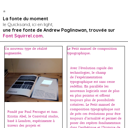
k
*
La fonte du moment
le Quicksand, ici en light,
une free fonte de Andrew Paglinawan, trouvée sur
Font Squirrel.com
.
Un nouveau type de réalité
Le Petit manuel de composition
augmentée.
typographique.
Avec l’évolution rapide des
technologies, le champ
de l’expérimentation
typographique est sans cesse
redéfini. En parallèle les
nouveaux logiciels sont de plus
en plus pointus et offrent
toujours plus de possibilités
créatives. Le Petit manuel de
composition typographique suit
Fondé par Paul Ferragut et Ann-
de près ces évolutions pour être
Kristin Abel, le Convivial studio,
toujours d’actualité et permet de
basé à Londres, expérimente à
poser des repères fondamentaux
travers des projets et
dans l’esthétique et l’histoire de