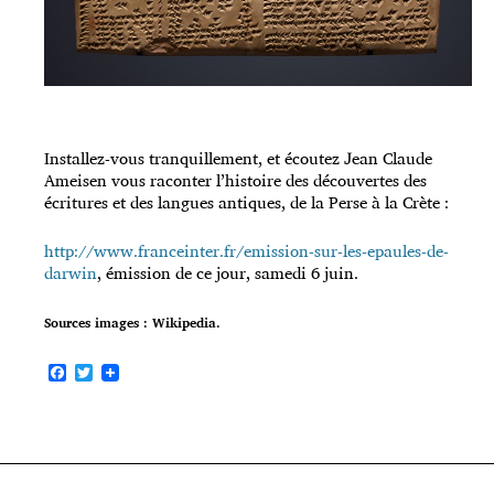
Installez-vous tranquillement, et écoutez Jean Claude
Ameisen vous raconter l’histoire des découvertes des
écritures et des langues antiques, de la Perse à la Crète :
http://www.franceinter.fr/emission-sur-les-epaules-de-
darwin
, émission de ce jour, samedi 6 juin.
Sources images : Wikipedia.
F
T
a
w
c
i
e
t
b
t
o
e
o
r