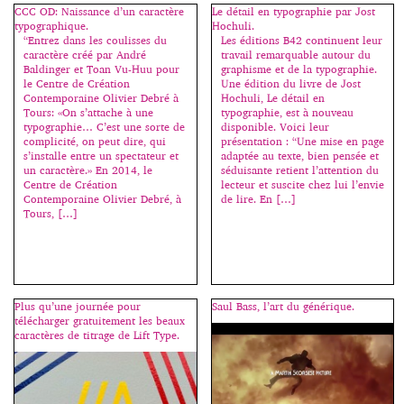
qu’il commercialise également.
CCC OD: Naissance d’un caractère
Le détail en typographie par Jost
en 1982 en Suisse, Matthieu
En parallèle, il est à la tête
typographique.
Hochuli.
Cortat est dessinateur de […]
de ZeCraft qui crée des
“Entrez dans les coulisses du
Les éditions B42 continuent leur
caractères sur-mesure pour des
caractère créé par André
travail remarquable autour du
entreprises, des
Baldinger et Toan Vu-Huu pour
graphisme et de la typographie.
marques. Créateur de
le Centre de Création
Une édition du livre de Jost
caractères est la terminologie
Contemporaine Olivier Debré à
Hochuli, Le détail en
précise qu’il utilise pour définir
Tours: «On s’attache à une
typographie, est à nouveau
son métier, […]
typographie… C’est une sorte de
disponible. Voici leur
complicité, on peut dire, qui
présentation : “Une mise en page
s’installe entre un spectateur et
adaptée au texte, bien pensée et
un caractère.» En 2014, le
séduisante retient l’attention du
Centre de Création
lecteur et suscite chez lui l’envie
Contemporaine Olivier Debré, à
de lire. En […]
Tours, […]
Plus qu’une journée pour
Saul Bass, l’art du générique.
télécharger gratuitement les beaux
caractères de titrage de Lift Type.