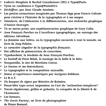
Ludovic Houplain & Rachel Cazadamont (H5) à Type@Paris.
Tyrsa en conférence à Type@Paris2015.
Déchiffrer
, par Jean Claude Ameisen.
Les petites animations imaginées par Thomas Sipp pour France Culture
pour s’initier à l’histoire de la typographie et à ses usages.
Simulacre
, de l’aliénation à la différenciation, une recherche graphique
d’Ariane Sauvaget.
Tu ne tueras point
, une expérimentation graphique de Gary Colin.
Jean François Porchez ou L’excellence typographique
, un ouvrage des
éditions Adverbum.
La fontaine aux lettres
, ou la typographie racontée à tout le monde, un
livre de Joep Pohlen.
Le caractère singulier de la typographie française.
Des affiches de présentation de caractères.
Typofonderie, la fonderie de Jean François Porchez.
Le Karloff de Peter Bilak, le mariage de la belle & la bête.
Nonpareille, le site de Matthieu Cortat.
Le Jenson et ses descendants.
La typographie et la composition manuelle.
Danse et expériences numériques
par Antigone Debbaut.
Le B.A.T.
Un bouquet de signes
par Béatrice de Boissieu.
Pense-bête typo avant impression ou l’art du “rechercher/remplacer”.
Tracés régulateurs, grilles et gabarits, la conquête de la liberté & de
l’harmonie.
Les formats.
The Green Factory
, un livre de photographies
de Pierre Bessard.