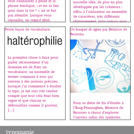
vous connaissez à peine et la
nouvelle idée, de plus en plus
phrase fatidique, « et toi tu fais
développée par les créateurs :
quoi dans la vie ? », ne se fait
offrir à l’utilisateur un ensemble
pas attendre. Lorsque vous
de caractères, très différents
répondez, un regard gêné,
physiquement, mais conçus pour
interrogateur, allié à un malaise
aller de pair. Avec beaucoup
Petite leçon de vocabulaire.
Un bouquet de signes
par Béatrice de
palpable, s’installe chez celui ou
d’humour, Peter Bilak, de la
Boissieu.
celle qui regrette déjà d’avoir
fonderie Typothèque, interroge
posé la question et oscille […]
les codes du bon goût en alliant
laideur et beauté, le
typographiquement correct et
[…]
La première chose à faire pour
parler sérieusement d’un
domaine est de fixer un
vocabulaire, un ensemble de
termes communs à tous qui
renvoie à des notions précises.
Lorsque j’ai commencé à étudier
la typo, je me suis vite rendue
compte que tout cela était bien
vague et que chacun se
Pour sa thèse de fin d’études à
débrouillait comme il pouvait,
l’Esag-Penninghen, Béatrice de
[…]
Boissieu a choisi d’explorer
l’univers infini des symboles.
Dans un ouvrage de plus de 400
pages (une centaine de mots
typomanie
sont répertoriés par ordre