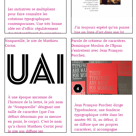
Les initiatives se multiplient
pour faire connaître les
créations typographiques
contemporaines. Une très bonne
J’ai toujours espéré qu’on puisse
idée est d’offrir régulièrement
lire un livre d’art dans son lit,
des “échantillons” de caractères
d’où le format choisi pour celui-
récents, permettant ainsi de les
Nonpareille, le site de Matthieu
Parole de créateur de caractères.
ci, suffisamment petit pour qu’il
tester et d’acheter les fontes
Cortat.
Dominique Moulon de l’Epsaa
soit maniable comme un roman
complémentaires si affinités.
s’entretient avec Jean François
et suffisamment grand pour qu’il
Aujourd’hui MyFonts offre 4
Porchez.
réponde aux attentes du “beau-
variantes du Rational de Rene
livre”. Il est composé d’articles
Bieder (2016). Il s’agit de la
qui furent plus souvent plus
déclinaison monospace de cette
longs à mettre en page qu’à
néo-grotesque qui conserve ses
écrire car j’essayais […]
doubles “a”, […]
À une époque ancienne de
l’histoire de la lettre, le joli nom
Jean François Porchez dirige
de “Nompareille” désignait une
Typofonderie, une fonderie
taille de caractère (que l’on
typographique créée dans les
définit désormais par sa mesure
années 90. Si, au début, il
en point, le corps). C’est le nom
ne diffuse que ses propres
qu’a choisi Matthieu Cortat pour
caractères, il accompagne
le site qui diffuse ses
maintenant d’autres créateurs
productions typographiques. Né