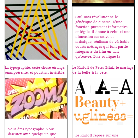
Saul Bass révolutionne le
générique de cinéma. D’une
fonction purement informative
et légale, il donne à celui-ci une
dimension narrative et
artistique, réalisant de véritable
courts-métrages qui font partie
intégrante du film en tant
qu’œuvre. Bass souligne la
thématique visuelle et
dramatique du film, expose le
La typographie, cette chose étrange,
Le Karloff de Peter Bilak, le mariage
caractère des personnages : Mon
omniprésente, et pourtant invisible.
de la belle & la bête.
idée de départ était qu’un […]
Ils sont mystérieux les Lift
Type… impossible de trouver les
noms de ceux qui forment ce
groupe et distribuent de fontes
gratuites en éditions limitées
(sur une période ou une
quantité définie). C’est jusqu’à
ce soir, on se précipite, merci à
eux ! http://lift-type.fr/
http://lift-type.tumblr.com/
Vous êtes typographe. Vous
discutez avec quelqu’un que
Le Karloff repose sur une