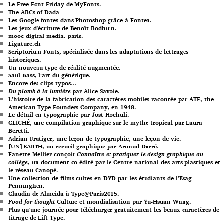
Le Free Font Friday de MyFonts.
The ABCs of Dada
Les Google fontes dans Photoshop grâce à Fontea.
Les jeux d’écriture de Benoît Bodhuin.
mooc digital media. paris.
Ligature.ch
Scriptorium Fonts, spécialisée dans les adaptations de lettrages
historiques.
Un nouveau type de réalité augmentée.
Saul Bass, l’art du générique.
Encore des clips typos…
Du plomb à la lumière
par Alice Savoie.
L’histoire de la fabrication des caractères mobiles racontée par ATF, the
American Type Founders Company, en 1948.
Le détail en typographie par Jost Hochuli.
CLICHÉ, une compilation graphique sur le mythe tropical par Laura
Beretti.
Adrian Frutiger, une leçon de typographie, une leçon de vie.
[UN]EARTH, un recueil graphique par Arnaud Darré.
Fanette Mellier conçoit
Connaître et pratiquer le design graphique au
collège
, un document co-édité par le Centre national des arts plastiques et
le réseau Canopé.
Une collection de films cultes en DVD par les étudiants de l’Esag-
Penninghen.
Claudia de Almeida à Type@Paris2015.
Food for thought
Culture et mondialisation par Yu-Hsuan Wang.
Plus qu’une journée pour télécharger gratuitement les beaux caractères de
titrage de Lift Type.