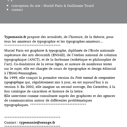
alphabétique de abeille à
conception du site : Muriel Paris & Guillaume Tirard
visage), elle les analyse et
contact
répertorie leurs représentations
graphiques afin d’en présenter
une vision contemporaine et
accessible […]
Typomanie.fr
propose des actualités, de l’histoire, de la théorie, pour
tous les amateurs de typographie et les typographes-amateurs…
*********************************
Muriel Paris est graphiste & typographe, diplômée de l’Ecole nationale
supérieure des arts décoratifs (ENSAD), de l’Atelier national de création
typographique (ANCT), et de la Sorbonne (esthétique et philosophie de
l’art). Co-fondatrice de la revue
Signes
, et auteure de nombreux textes
sur le sujet, elle est chargée de cours de typographie et design éditorial
à l’ESAG-Penninghen.
En 1999, elle conçoit la première version du
Petit manuel de composition
typographique
qui, régulièrement mis à jour, en est aujourd’hui à sa
version 3. En 2002, elle imagine un second ouvrage,
Des Caractères
, à la
fois catalogue de caractères et histoire de la lettre.
Elle intervient comme consultante auprès des graphistes et des agences
de communication autour de différentes problématiques
typographiques. *********************************
*********************************
Contact :
typomanie@orange.fr
*********************************