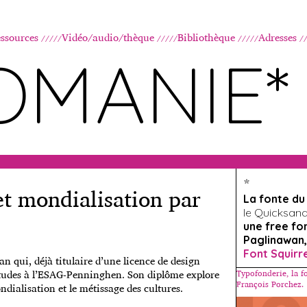
Aller au contenu principal
ssources
Vidéo/audio/thèque
Bibliothèque
Adresses
OMANIE*
*
t mondialisation par
La fonte d
le Quicksand, 
une free fo
Paglinawan,
Font Squirr
 qui, déjà titulaire d’une licence de design
études à l’ESAG-Penninghen. Son diplôme explore
Typofonderie, la f
François Porchez.
dialisation et le métissage des cultures.