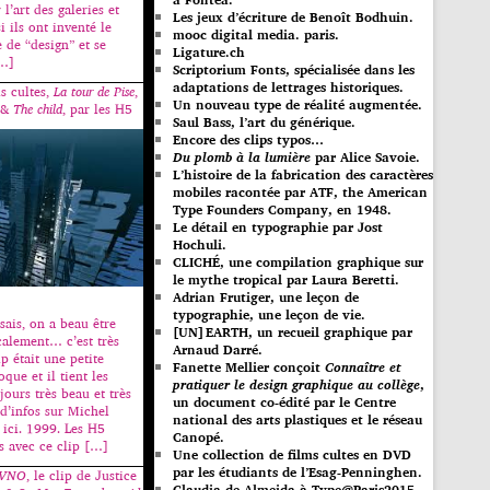
 l’art des galeries et
Les jeux d’écriture de Benoît Bodhuin.
si ils ont inventé le
mooc digital media. paris.
de “design” et se
Ligature.ch
[…]
Scriptorium Fonts, spécialisée dans les
adaptations de lettrages historiques.
is cultes,
La tour de Pise
,
Un nouveau type de réalité augmentée.
 &
The child
, par les H5
Saul Bass, l’art du générique.
Encore des clips typos…
Du plomb à la lumière
par Alice Savoie.
L’histoire de la fabrication des caractères
mobiles racontée par ATF, the American
Type Founders Company, en 1948.
Le détail en typographie par Jost
Hochuli.
CLICHÉ, une compilation graphique sur
le mythe tropical par Laura Beretti.
Adrian Frutiger, une leçon de
typographie, une leçon de vie.
 sais, on a beau être
[UN]EARTH, un recueil graphique par
calement… c’est très
Arnaud Darré.
p était une petite
Fanette Mellier conçoit
Connaître et
oque et il tient les
pratiquer le design graphique au collège
,
ujours très beau et très
un document co-édité par le Centre
 d’infos sur Michel
national des arts plastiques et le réseau
 ici. 1999. Les H5
Canopé.
is avec ce clip […]
Une collection de films cultes en DVD
par les étudiants de l’Esag-Penninghen.
VNO
, le clip de Justice
Claudia de Almeida à Type@Paris2015.