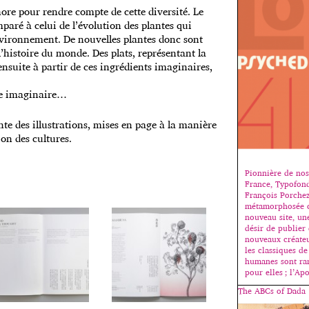
hore pour rendre compte de cette diversité. Le
aré à celui de l’évolution des plantes qui
nvironnement. De nouvelles plantes donc sont
 l’histoire du monde. Des plats, représentant la
 ensuite à partir de ces ingrédients imaginaires,
ête imaginaire…
nte des illustrations, mises en page à la manière
on des cultures.
Pionnière de nos
France, Typofond
François Porchez
métamorphosée c
nouveau site, une
désir de publier 
nouveaux créateu
les classiques de
humanes sont rare
pour elles ; l’Ap
The ABCs of Dada