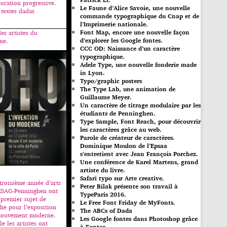
loration progressive.
Le Faune d’Alice Savoie, une nouvelle
 textes dadas
commande typographique du Cnap et de
l’Imprimerie nationale.
Font Map, encore une nouvelle façon
es artistes du
d’explorer les Google fontes.
ne.
CCC OD: Naissance d’un caractère
typographique.
Adele Type, une nouvelle fonderie made
in Lyon.
Typo/graphic posters
The Type Lab, une animation de
Guillaume Meyer.
Un caractère de titrage modulaire par les
étudiants de Penninghen.
Type Sample, Font Reach, pour découvrir
les caractères grâce au web.
Parole de créateur de caractères.
Dominique Moulon de l’Epsaa
s’entretient avec Jean François Porchez.
Une conférence de Karel Martens, grand
artiste du livre.
Safari typo sur Arte creative.
troisième année d’arts
Peter Bilak présente son travail à
’ÉSAG-Penninghen ont
TypeParis 2016.
 premier sujet de
Le Free Font Friday de MyFonts.
che pour l’exposition
The ABCs of Dada
 mouvement moderne.
Les Google fontes dans Photoshop grâce
e les artistes ont
à Fontea.