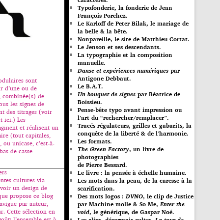
Typofonderie, la fonderie de Jean
François Porchez.
Le Karloff de Peter Bilak, le mariage de
la belle & la bête.
Nonpareille, le site de Matthieu Cortat.
Le Jenson et ses descendants.
La typographie et la composition
manuelle.
Danse et expériences numériques
par
Antigone Debbaut.
odulaires sont
Le B.A.T.
ir d’une ou de
Un bouquet de signes
par Béatrice de
, combinée(s) de
Boissieu.
ous les signes de
Pense-bête typo avant impression ou
nt des titrages (voir
l’art du “rechercher/remplacer”.
t ici.) Les
Tracés régulateurs, grilles et gabarits, la
ginent et réalisent un
conquête de la liberté & de l’harmonie.
re (tout capitales,
Les formats.
, ou unicase, c’est-à-
The Green Factory
, un livre de
 bas de casse
photographies
de Pierre Bessard.
ers
Le livre : la pensée à échelle humaine.
ntes cultures via
Les mots dans la peau, de la caresse à la
uvoir un design de
scarification.
 que propose ce blog
Des mots logos :
DVNO
, le clip de Justice
avigue par auteur,
par Machine molle & So Me,
Enter the
. Cette sélection en
void
, le générique, de Gaspar Noé.
oût; l’ensemble est à
Les clips, désormais cultes,
La tour de