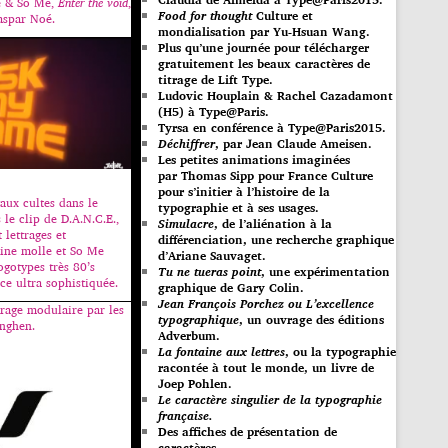
e & So Me,
Enter the void
,
Food for thought
Culture et
aspar Noé.
mondialisation par Yu-Hsuan Wang.
Plus qu’une journée pour télécharger
gratuitement les beaux caractères de
titrage de Lift Type.
Ludovic Houplain & Rachel Cazadamont
(H5) à Type@Paris.
Tyrsa en conférence à Type@Paris2015.
Déchiffrer
, par Jean Claude Ameisen.
Les petites animations imaginées
par Thomas Sipp pour France Culture
pour s’initier à l’histoire de la
aux cultes dans le
typographie et à ses usages.
e clip de D.A.N.C.E.,
Simulacre
, de l’aliénation à la
 lettrages et
différenciation, une recherche graphique
ine molle et So Me
d’Ariane Sauvaget.
ogotypes très 80’s
Tu ne tueras point
, une expérimentation
e ultra sophistiquée.
graphique de Gary Colin.
Jean François Porchez ou L’excellence
trage modulaire par les
typographique
, un ouvrage des éditions
inghen.
Adverbum.
La fontaine aux lettres
, ou la typographie
racontée à tout le monde, un livre de
Joep Pohlen.
Le caractère singulier de la typographie
française.
Des affiches de présentation de
caractères.