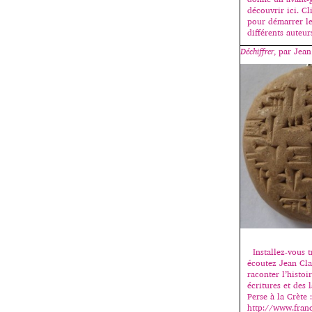
découvrir ici. C
pour démarrer l
différents auteur
Déchiffrer
, par Jea
Installez-vous t
écoutez Jean Cl
raconter l’histoi
écritures et des 
Perse à la Crète :
http://www.franc