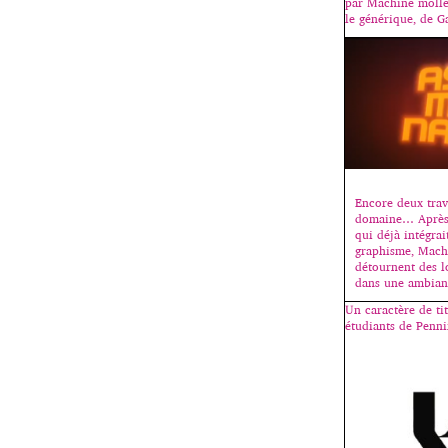
par Machine moll
le générique, de G
Encore deux trav
domaine… Après l
qui déjà intégrait
graphisme, Mach
détournent des l
dans une ambianc
Un caractère de ti
étudiants de Penn