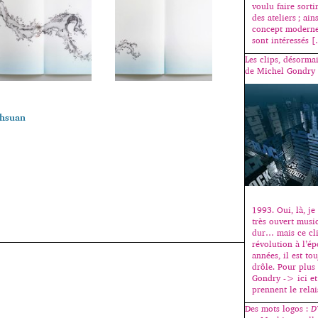
voulu faire sortir
des ateliers ; ain
concept moderne 
sont intéressés 
Les clips, désorma
de Michel Gondry
uhsuan
1993. Oui, là, je
très ouvert musi
dur… mais ce cli
révolution à l’ép
années, il est to
drôle. Pour plus
Gondry -> ici et
prennent le rela
Des mots logos :
D