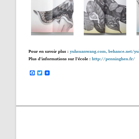
Pour en savoir plus :
yuhsuanwang.com,
behance.net/y
Plus d’informations sur l’école :
http://penninghen.fr/
F
T
a
w
c
i
e
t
b
t
o
e
o
r
k