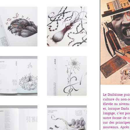
Le Dadaïsme puis
culture du non-se
élevée au niveau
et, lorsque Dada
langage, c’est p
autre forme de 
sur des principe
nouveaux. Après 