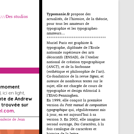
Typomanie.fr
propose des
Des studios
actualités, de l’histoire, de la théorie,
pour tous les amateurs de
typographie et les typographes-
amateurs…
*********************************
Muriel Paris est graphiste &
typographe, diplômée de l’Ecole
nationale supérieure des arts
décoratifs (ENSAD), de l’Atelier
national de création typographique
(ANCT), et de la Sorbonne
(esthétique et philosophie de l’art).
Co-fondatrice de la revue
Signes
, et
auteure de nombreux textes sur le
sujet, elle est chargée de cours de
u moment
typographie et design éditorial à
ici en light,
l’ESAG-Penninghen.
nte de Andrew
En 1999, elle conçoit la première
 trouvée sur
version du
Petit manuel de composition
typographique
qui, régulièrement mis
el.com
.
à jour, en est aujourd’hui à sa
onderie de Jean
version 3. En 2002, elle imagine un
second ouvrage,
Des Caractères
, à la
fois catalogue de caractères et
histoire de la lettre.