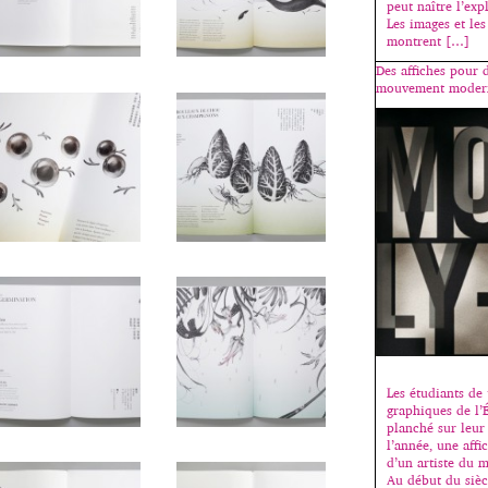
peut naître l’exp
Les images et les
montrent […]
Des affiches pour d
mouvement moder
Les étudiants de 
graphiques de l
planché sur leur
l’année, une affi
d’un artiste du
Au début du siècl