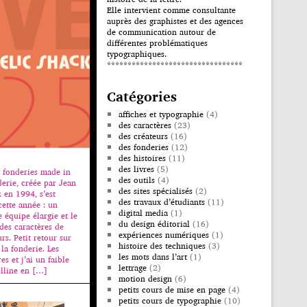
Elle intervient comme consultante
auprès des graphistes et des agences
de communication autour de
différentes problématiques
typographiques.
*********************************
Catégories
affiches et typographie
(4)
des caractères
(23)
des créateurs
(16)
des fonderies
(12)
des histoires
(11)
des livres
(5)
 fonderies made in
des outils
(4)
erie, créée par Jean
des sites spécialisés
(2)
 en 1994, s’est
des travaux d’étudiants
(11)
ette année : un
digital media
(1)
 équipe élargie et le
du design éditorial
(16)
des caractères de
expériences numériques
(1)
rs. Petit retour sur
histoire des techniques
(3)
 la fonderie. Les
les mots dans l’art
(1)
s et j’ai un faible
lettrage
(2)
olline en […]
motion design
(6)
petits cours de mise en page
(4)
petits cours de typographie
(10)