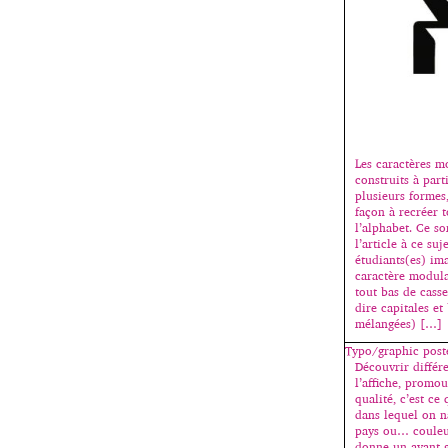
Les caractères m
construits à part
plusieurs formes
façon à recréer t
l’alphabet. Ce so
l’article à ce suje
étudiants(es) ima
caractère modulai
tout bas de casse
dire capitales et
mélangées) […]
Typo/graphic post
Découvrir différe
l’affiche, promo
qualité, c’est ce
dans lequel on n
pays ou… couleur
donne un avant-g