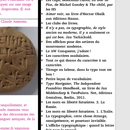
liquez sur une image
Pise
, de Michel Gondry &
The child
, par
e diaporama. © Aux
les H5
s.
Aimer voir
, un livre d’Hector Obalk
aux éditions Hazan.
n Claude Ameisen.
Les clubs des livres.
Il n’y a pas, en typographie, de style
ancien ou moderne, il y a seulement ce
qui est bon
. Jan Tschichold.
Des affiches pour des artistes du
mouvement moderne.
Le AW Conqueror, j’adore !
Les caractères modulaires.
Tout ce qui donne du caractère à un
caractère.
Titrage ou labeur, dans la typo tout est
bon !
Petite leçon de vocabulaire.
Type Navigator, The Independent
Foundries Handbook
, un livre de Jan
Middendorp & TwoPoints. Net, éditions
Gestalten, Berlin, 2011.
Les mots en liberté futuristes. 2. La
ranquillement, et
Russie.
aude Ameisen vous
Les mots en liberté futuristes. 1. L’Italie.
re des découvertes des
La typographie, cette chose étrange,
langues antiques, de la
omniprésente, et pourtant invisible.
L’affiche typographique : quand la lettre
einter.fr/emission-
fait tout le travail…