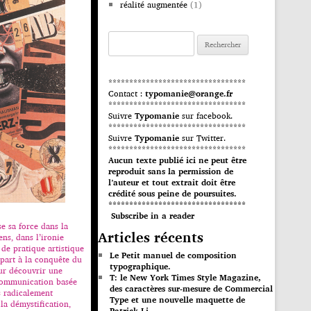
réalité augmentée
(1)
Rechercher :
*********************************
Contact :
typomanie@orange.fr
*********************************
Suivre
Typomanie
sur facebook.
*********************************
Suivre
Typomanie
sur Twitter.
*********************************
Aucun texte publié ici ne peut être
reproduit sans la permission de
l’auteur et tout extrait doit être
crédité sous peine de poursuites.
*********************************
Subscribe in a reader
e sa force dans la
Articles récents
ns, dans l’ironie
 de pratique artistique
Le Petit manuel de composition
 part à la conquête du
typographique.
our découvrir une
T: le New York Times Style Magazine,
communication basée
des caractères sur-mesure de Commercial
s radicalement
Type et une nouvelle maquette de
la démystification,
Patrick Li.