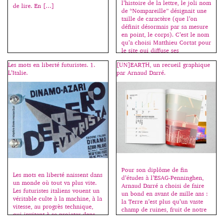
l’histoire de la lettre, le joli nom
de lire. En […]
de “Nompareille” désignait une
taille de caractère (que l’on
définit désormais par sa mesure
en point, le corps). C’est le nom
qu’a choisi Matthieu Cortat pour
le site qui diffuse ses
productions typographiques. Né
Les mots en liberté futuristes. 1.
[UN]EARTH, un recueil graphique
en 1982 en Suisse, Matthieu
L’Italie.
par Arnaud Darré.
Cortat est dessinateur de […]
Pour son diplôme de fin
Les mots en liberté naissent dans
d’études à l’ESAG-Penninghen,
un monde où tout va plus vite.
Arnaud Darré a choisi de faire
Les futuristes italiens vouent un
un bond en avant de mille ans :
véritable culte à la machine, à la
la Terre n’est plus qu’un vaste
vitesse, au progrès technique,
champ de ruines, fruit de notre
qui invitent à se projeter dans
création. Un monde oublié dans