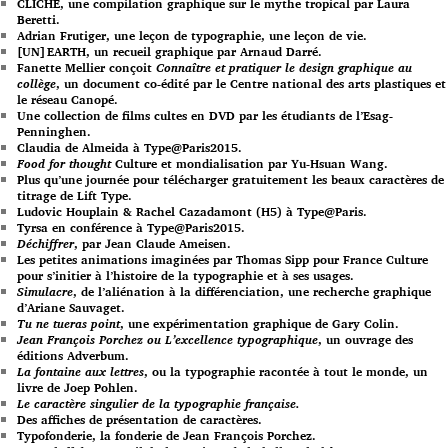
CLICHÉ, une compilation graphique sur le mythe tropical par Laura
Beretti.
Adrian Frutiger, une leçon de typographie, une leçon de vie.
[UN]EARTH, un recueil graphique par Arnaud Darré.
Fanette Mellier conçoit
Connaître et pratiquer le design graphique au
collège
, un document co-édité par le Centre national des arts plastiques et
le réseau Canopé.
Une collection de films cultes en DVD par les étudiants de l’Esag-
Penninghen.
Claudia de Almeida à Type@Paris2015.
Food for thought
Culture et mondialisation par Yu-Hsuan Wang.
Plus qu’une journée pour télécharger gratuitement les beaux caractères de
titrage de Lift Type.
Ludovic Houplain & Rachel Cazadamont (H5) à Type@Paris.
Tyrsa en conférence à Type@Paris2015.
Déchiffrer
, par Jean Claude Ameisen.
Les petites animations imaginées par Thomas Sipp pour France Culture
pour s’initier à l’histoire de la typographie et à ses usages.
Simulacre
, de l’aliénation à la différenciation, une recherche graphique
d’Ariane Sauvaget.
Tu ne tueras point
, une expérimentation graphique de Gary Colin.
Jean François Porchez ou L’excellence typographique
, un ouvrage des
éditions Adverbum.
La fontaine aux lettres
, ou la typographie racontée à tout le monde, un
livre de Joep Pohlen.
Le caractère singulier de la typographie française.
Des affiches de présentation de caractères.
Typofonderie, la fonderie de Jean François Porchez.