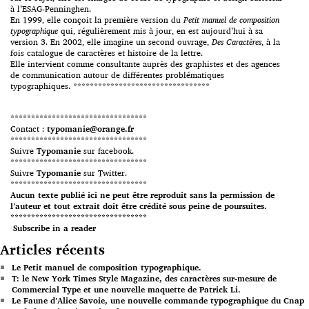
à l’ESAG-Penninghen.
En 1999, elle conçoit la première version du
Petit manuel de composition
typographique
qui, régulièrement mis à jour, en est aujourd’hui à sa
version 3. En 2002, elle imagine un second ouvrage,
Des Caractères
, à la
fois catalogue de caractères et histoire de la lettre.
Elle intervient comme consultante auprès des graphistes et des agences
de communication autour de différentes problématiques
typographiques. *********************************
*********************************
Contact :
typomanie@orange.fr
*********************************
Suivre
Typomanie
sur facebook.
*********************************
Suivre
Typomanie
sur Twitter.
*********************************
Aucun texte publié ici ne peut être reproduit sans la permission de
l’auteur et tout extrait doit être crédité sous peine de poursuites.
*********************************
Subscribe in a reader
Articles récents
Le Petit manuel de composition typographique.
T: le New York Times Style Magazine, des caractères sur-mesure de
Commercial Type et une nouvelle maquette de Patrick Li.
Le Faune d’Alice Savoie, une nouvelle commande typographique du Cnap