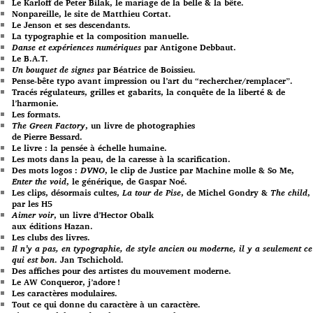
Le Karloff de Peter Bilak, le mariage de la belle & la bête.
Nonpareille, le site de Matthieu Cortat.
Le Jenson et ses descendants.
La typographie et la composition manuelle.
Danse et expériences numériques
par Antigone Debbaut.
Le B.A.T.
Un bouquet de signes
par Béatrice de Boissieu.
Pense-bête typo avant impression ou l’art du “rechercher/remplacer”.
Tracés régulateurs, grilles et gabarits, la conquête de la liberté & de
l’harmonie.
Les formats.
The Green Factory
, un livre de photographies
de Pierre Bessard.
Le livre : la pensée à échelle humaine.
Les mots dans la peau, de la caresse à la scarification.
Des mots logos :
DVNO
, le clip de Justice par Machine molle & So Me,
Enter the void
, le générique, de Gaspar Noé.
Les clips, désormais cultes,
La tour de Pise
, de Michel Gondry &
The child
,
par les H5
Aimer voir
, un livre d’Hector Obalk
aux éditions Hazan.
Les clubs des livres.
Il n’y a pas, en typographie, de style ancien ou moderne, il y a seulement ce
qui est bon
. Jan Tschichold.
Des affiches pour des artistes du mouvement moderne.
Le AW Conqueror, j’adore !
Les caractères modulaires.
Tout ce qui donne du caractère à un caractère.