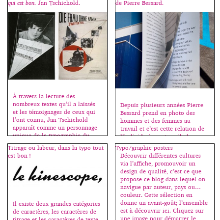
Bodoni. “De hautes lettres très
alphabétique de abeille à
qui est bon
. Jan Tschichold.
de Pierre Bessard.
noires, harmonieuses sur le
visage), elle les analyse et
papier blanc. Des contrastes
répertorie leurs représentations
prononcés entre les pleins […]
graphiques afin d’en présenter
une vision contemporaine et
accessible […]
À travers la lecture des
nombreux textes qu’il a laissés
Depuis plusieurs années Pierre
et les témoignages de ceux qui
Bessard prend en photo des
l’ont connu, Jan Tschichold
hommes et des femmes au
apparaît comme un personnage
travail et c’est cette relation de
unique de la typographie du
l’individu à son travail, de
XXe siècle. Acteur et promoteur
nature bien particulière, qui m’a
Titrage ou labeur, dans la typo tout
Typo/graphic posters
du mouvement moderne et
donné l’idée de départ pour le
est bon !
Découvrir différentes cultures
ensuite défenseur d’un retour à
design de ce livre. Je souhaitais
via l’affiche, promouvoir un
la tradition, il ne cesse de
un livre à deux lectures. Une
design de qualité, c’est ce que
s’interroger sur les relations
première lecture repose sur la
propose ce blog dans lequel on
pouvant exister entre […]
juxtaposition de […]
navigue par auteur, pays ou…
couleur. Cette sélection en
donne un avant-goût; l’ensemble
Il existe deux grandes catégories
est à découvrir ici. Cliquez sur
de caractères, les caractères de
une image pour démarrer le
titrage et les caractères de texte,