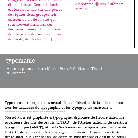
diaporama. © Aux différents
dits de labeur. Cette distinction
auteurs.
est fondamentale car elle permet
de séparer deux groupes très
différents l’un de l’autre qui
sont souvent mélangés ces
dernières années. Un caractère
de titrage est destiné à composer
des mots, des textes d’au […]
typomanie
conception du site : Muriel Paris & Guillaume Tirard
contact
Typomanie.fr
propose des actualités, de l’histoire, de la théorie, pour
tous les amateurs de typographie et les typographes-amateurs…
*********************************
Muriel Paris est graphiste & typographe, diplômée de l’Ecole nationale
supérieure des arts décoratifs (ENSAD), de l’Atelier national de création
typographique (ANCT), et de la Sorbonne (esthétique et philosophie de
l’art). Co-fondatrice de la revue
Signes
, et auteure de nombreux textes
sur le sujet, elle est chargée de cours de typographie et design éditorial