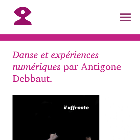
Danse et expériences
numériques
par Antigone
Debbaut.