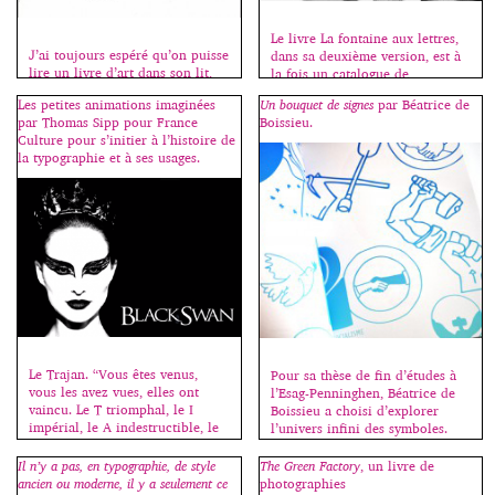
Le livre La fontaine aux lettres,
J’ai toujours espéré qu’on puisse
dans sa deuxième version, est à
lire un livre d’art dans son lit,
la fois un catalogue de
d’où le format choisi pour celui-
présentation de caractères, et un
Les petites animations imaginées
Un bouquet de signes
par Béatrice de
ci, suffisamment petit pour qu’il
guide pratique pour découvrir
par Thomas Sipp pour France
Boissieu.
soit maniable comme un roman
l’histoire de la typographie et se
Culture pour s’initier à l’histoire de
et suffisamment grand pour qu’il
familiariser avec les règles
la typographie et à ses usages.
réponde aux attentes du “beau-
d’usage. Il est accompagné d’un
livre”. Il est composé d’articles
site internet qui reprend une
qui furent plus souvent plus
partie de l’ouvrage et offre ainsi
longs à mettre en page qu’à
gratuitement aux étudiants […]
écrire car j’essayais […]
Le Trajan. “Vous êtes venus,
Pour sa thèse de fin d’études à
vous les avez vues, elles ont
l’Esag-Penninghen, Béatrice de
vaincu. Le T triomphal, le I
Boissieu a choisi d’explorer
impérial, le A indestructible, le
l’univers infini des symboles.
N noble, le C définitif. “Titanic”.
Dans un ouvrage de plus de 400
Trajan, c’est la promesse de
pages (une centaine de mots
Il n’y a pas, en typographie, de style
The Green Factory
, un livre de
frissons, de grand spectacle.” Le
sont répertoriés par ordre
ancien ou moderne, il y a seulement ce
photographies