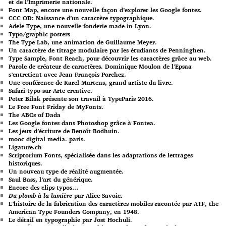
et de l’Imprimerie nationale.
Font Map, encore une nouvelle façon d’explorer les Google fontes.
CCC OD: Naissance d’un caractère typographique.
Adele Type, une nouvelle fonderie made in Lyon.
Typo/graphic posters
The Type Lab, une animation de Guillaume Meyer.
Un caractère de titrage modulaire par les étudiants de Penninghen.
Type Sample, Font Reach, pour découvrir les caractères grâce au web.
Parole de créateur de caractères. Dominique Moulon de l’Epsaa
s’entretient avec Jean François Porchez.
Une conférence de Karel Martens, grand artiste du livre.
Safari typo sur Arte creative.
Peter Bilak présente son travail à TypeParis 2016.
Le Free Font Friday de MyFonts.
The ABCs of Dada
Les Google fontes dans Photoshop grâce à Fontea.
Les jeux d’écriture de Benoît Bodhuin.
mooc digital media. paris.
Ligature.ch
Scriptorium Fonts, spécialisée dans les adaptations de lettrages
historiques.
Un nouveau type de réalité augmentée.
Saul Bass, l’art du générique.
Encore des clips typos…
Du plomb à la lumière
par Alice Savoie.
L’histoire de la fabrication des caractères mobiles racontée par ATF, the
American Type Founders Company, en 1948.
Le détail en typographie par Jost Hochuli.