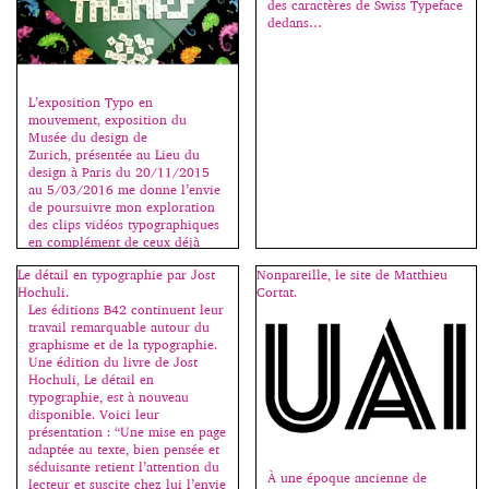
des caractères de Swiss Typeface
dedans…
L’exposition Typo en
mouvement, exposition du
Musée du design de
Zurich, présentée au Lieu du
design à Paris du 20/11/2015
au 5/03/2016 me donne l’envie
de poursuivre mon exploration
des clips vidéos typographiques
en complément de ceux déjà
présentés ici (voir catégorie
Le détail en typographie par Jost
Nonpareille, le site de Matthieu
motion design). Tout le monde
Hochuli.
Cortat.
s’accorde à dire que le pionnier
Les éditions B42 continuent leur
en ce domaine fut […]
travail remarquable autour du
graphisme et de la typographie.
Une édition du livre de Jost
Hochuli, Le détail en
typographie, est à nouveau
disponible. Voici leur
présentation : “Une mise en page
adaptée au texte, bien pensée et
séduisante retient l’attention du
À une époque ancienne de
lecteur et suscite chez lui l’envie