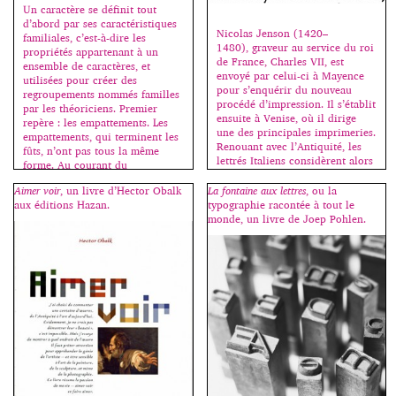
professionnels (29 dossiers et 3
Un caractère se définit tout
De là naitra sa vocation et son
retenus). […]
d’abord par ses caractéristiques
amour de la typographie qui
Nicolas Jenson (1420–
familiales, c’est-à-dire les
guidera naturellement son
1480), graveur au service du roi
propriétés appartenant à un
parcours scolaire. Diplômé des
de France, Charles VII, est
ensemble de caractères, et
[…]
envoyé par celui-ci à Mayence
utilisées pour créer des
pour s’enquérir du nouveau
regroupements nommés familles
procédé d’impression. Il s’établit
par les théoriciens. Premier
ensuite à Venise, où il dirige
repère : les empattements. Les
une des principales imprimeries.
empattements, qui terminent les
Renouant avec l’Antiquité, les
fûts, n’ont pas tous la même
lettrés Italiens considèrent alors
forme. Au courant du
les lettres lapidaires romaines
XIXe siècle, ils ont commencé à
comme le dessin idéal des
Aimer voir
, un livre d’Hector Obalk
La fontaine aux lettres
, ou la
disparaître. […]
capitales; la minuscule
aux éditions Hazan.
typographie racontée à tout le
carolingienne, influencée par les
monde, un livre de Joep Pohlen.
[…]