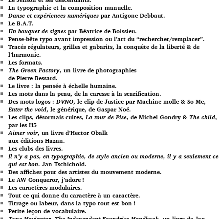
La typographie et la composition manuelle.
Danse et expériences numériques
par Antigone Debbaut.
Le B.A.T.
Un bouquet de signes
par Béatrice de Boissieu.
Pense-bête typo avant impression ou l’art du “rechercher/remplacer”.
Tracés régulateurs, grilles et gabarits, la conquête de la liberté & de
l’harmonie.
Les formats.
The Green Factory
, un livre de photographies
de Pierre Bessard.
Le livre : la pensée à échelle humaine.
Les mots dans la peau, de la caresse à la scarification.
Des mots logos :
DVNO
, le clip de Justice par Machine molle & So Me,
Enter the void
, le générique, de Gaspar Noé.
Les clips, désormais cultes,
La tour de Pise
, de Michel Gondry &
The child
,
par les H5
Aimer voir
, un livre d’Hector Obalk
aux éditions Hazan.
Les clubs des livres.
Il n’y a pas, en typographie, de style ancien ou moderne, il y a seulement ce
qui est bon
. Jan Tschichold.
Des affiches pour des artistes du mouvement moderne.
Le AW Conqueror, j’adore !
Les caractères modulaires.
Tout ce qui donne du caractère à un caractère.
Titrage ou labeur, dans la typo tout est bon !
Petite leçon de vocabulaire.
Type Navigator, The Independent Foundries Handbook
, un livre de Jan