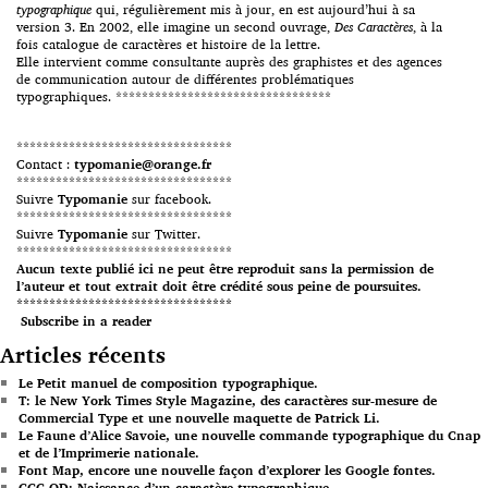
typographique
qui, régulièrement mis à jour, en est aujourd’hui à sa
version 3. En 2002, elle imagine un second ouvrage,
Des Caractères
, à la
fois catalogue de caractères et histoire de la lettre.
Elle intervient comme consultante auprès des graphistes et des agences
de communication autour de différentes problématiques
typographiques. *********************************
*********************************
Contact :
typomanie@orange.fr
*********************************
Suivre
Typomanie
sur facebook.
*********************************
Suivre
Typomanie
sur Twitter.
*********************************
Aucun texte publié ici ne peut être reproduit sans la permission de
l’auteur et tout extrait doit être crédité sous peine de poursuites.
*********************************
Subscribe in a reader
Articles récents
Le Petit manuel de composition typographique.
T: le New York Times Style Magazine, des caractères sur-mesure de
Commercial Type et une nouvelle maquette de Patrick Li.
Le Faune d’Alice Savoie, une nouvelle commande typographique du Cnap
et de l’Imprimerie nationale.
Font Map, encore une nouvelle façon d’explorer les Google fontes.
CCC OD: Naissance d’un caractère typographique.