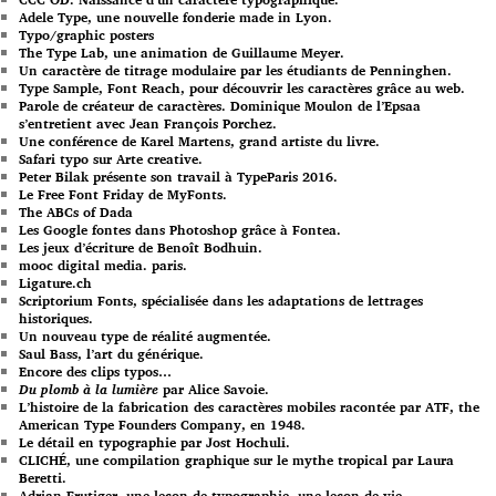
Adele Type, une nouvelle fonderie made in Lyon.
Typo/graphic posters
The Type Lab, une animation de Guillaume Meyer.
Un caractère de titrage modulaire par les étudiants de Penninghen.
Type Sample, Font Reach, pour découvrir les caractères grâce au web.
Parole de créateur de caractères. Dominique Moulon de l’Epsaa
s’entretient avec Jean François Porchez.
Une conférence de Karel Martens, grand artiste du livre.
Safari typo sur Arte creative.
Peter Bilak présente son travail à TypeParis 2016.
Le Free Font Friday de MyFonts.
The ABCs of Dada
Les Google fontes dans Photoshop grâce à Fontea.
Les jeux d’écriture de Benoît Bodhuin.
mooc digital media. paris.
Ligature.ch
Scriptorium Fonts, spécialisée dans les adaptations de lettrages
historiques.
Un nouveau type de réalité augmentée.
Saul Bass, l’art du générique.
Encore des clips typos…
Du plomb à la lumière
par Alice Savoie.
L’histoire de la fabrication des caractères mobiles racontée par ATF, the
American Type Founders Company, en 1948.
Le détail en typographie par Jost Hochuli.
CLICHÉ, une compilation graphique sur le mythe tropical par Laura
Beretti.
Adrian Frutiger, une leçon de typographie, une leçon de vie.