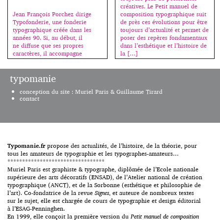
démystification, peut naître
créatives. Le Petit manuel de
l’exploration progressive. Les
composition typographique suit
Jean François Porchez dirige
images et les textes dadas
de près ces évolutions pour être
Typofonderie, une fonderie
montrent […]
toujours d’actualité et permet de
typographique créée dans les
poser des repères fondamentaux
années 90. Si, au début, il
dans l’esthétique et l’histoire de
ne diffuse que ses propres
la […]
caractères, il accompagne
maintenant d’autres créateurs
qu’il commercialise également.
typomanie
En parallèle, il est à la tête
de ZeCraft qui crée des
conception du site : Muriel Paris & Guillaume Tirard
caractères sur-mesure pour des
contact
entreprises, des
marques. Créateur de
caractères est la terminologie
précise qu’il utilise pour définir
son métier, […]
Typomanie.fr
propose des actualités, de l’histoire, de la théorie, pour
tous les amateurs de typographie et les typographes-amateurs…
*********************************
Muriel Paris est graphiste & typographe, diplômée de l’Ecole nationale
supérieure des arts décoratifs (ENSAD), de l’Atelier national de création
typographique (ANCT), et de la Sorbonne (esthétique et philosophie de
l’art). Co-fondatrice de la revue
Signes
, et auteure de nombreux textes
sur le sujet, elle est chargée de cours de typographie et design éditorial
à l’ESAG-Penninghen.
En 1999, elle conçoit la première version du
Petit manuel de composition