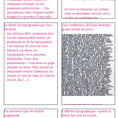
cheminées d’usines où les
panneaux publicitaires… Ces
Le livre La fontaine aux lettres,
inscriptions dans l’espace public
dans sa deuxième version, est à
forgent le caractère d’une ville
la fois un catalogue de
aussi […]
présentation de caractères, et un
Le détail en typographie par Jost
Une conférence de Karel Martens,
guide pratique pour découvrir
Hochuli.
grand artiste du livre.
l’histoire de la typographie et se
Les éditions B42 continuent leur
familiariser avec les règles
travail remarquable autour du
d’usage. Il est accompagné d’un
graphisme et de la typographie.
site internet qui reprend une
Une édition du livre de Jost
partie de l’ouvrage et offre ainsi
Hochuli, Le détail en
gratuitement aux étudiants […]
typographie, est à nouveau
disponible. Voici leur
présentation : “Une mise en page
adaptée au texte, bien pensée et
séduisante retient l’attention du
lecteur et suscite chez lui l’envie
de lire. En […]
“I prefer typefaces that are
uneasy… imper­fect… like jazz.
Un nouveau type de réalité
L’affiche typographique : quand la
It’s more believ­able.”
augmentée.
lettre fait tout le travail…