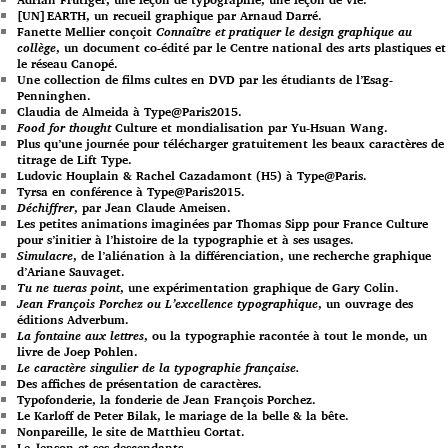
[UN]EARTH, un recueil graphique par Arnaud Darré.
Fanette Mellier conçoit
Connaître et pratiquer le design graphique au
collège
, un document co-édité par le Centre national des arts plastiques et
le réseau Canopé.
Une collection de films cultes en DVD par les étudiants de l’Esag-
Penninghen.
Claudia de Almeida à Type@Paris2015.
Food for thought
Culture et mondialisation par Yu-Hsuan Wang.
Plus qu’une journée pour télécharger gratuitement les beaux caractères de
titrage de Lift Type.
Ludovic Houplain & Rachel Cazadamont (H5) à Type@Paris.
Tyrsa en conférence à Type@Paris2015.
Déchiffrer
, par Jean Claude Ameisen.
Les petites animations imaginées par Thomas Sipp pour France Culture
pour s’initier à l’histoire de la typographie et à ses usages.
Simulacre
, de l’aliénation à la différenciation, une recherche graphique
d’Ariane Sauvaget.
Tu ne tueras point
, une expérimentation graphique de Gary Colin.
Jean François Porchez ou L’excellence typographique
, un ouvrage des
éditions Adverbum.
La fontaine aux lettres
, ou la typographie racontée à tout le monde, un
livre de Joep Pohlen.
Le caractère singulier de la typographie française.
Des affiches de présentation de caractères.
Typofonderie, la fonderie de Jean François Porchez.
Le Karloff de Peter Bilak, le mariage de la belle & la bête.
Nonpareille, le site de Matthieu Cortat.
Le Jenson et ses descendants.